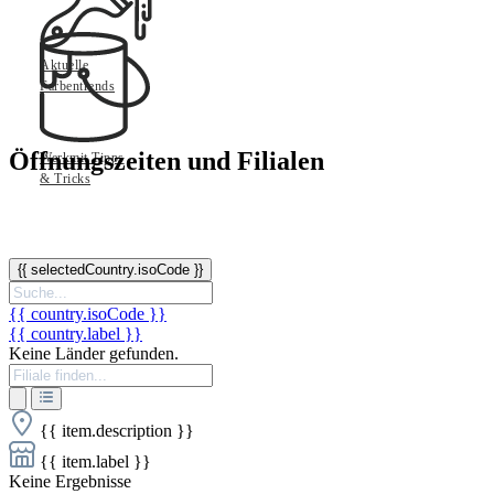
Aktuelle
Farbentrends
Öffnungszeiten und Filialen
Werkmit Tipps
& Tricks
{{ selectedCountry.isoCode }}
{{ country.isoCode }}
{{ country.label }}
Keine Länder gefunden.
{{ item.description }}
{{ item.label }}
Keine Ergebnisse