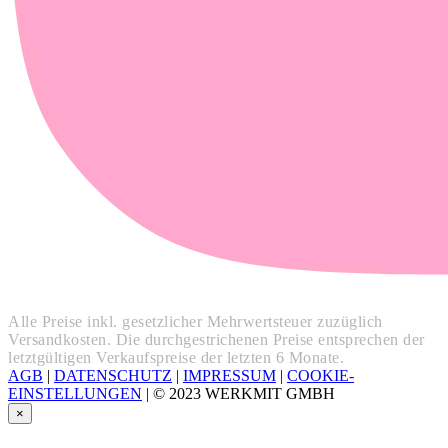
Alle Preise inkl. gesetzlicher Mehrwertsteuer zuzüglich
Versandkosten. Die durchgestrichenen Preise entsprechen der
letztgültigen Verkaufspreise der letzten 6 Monate.
AGB
|
DATENSCHUTZ
|
IMPRESSUM
|
COOKIE-
EINSTELLUNGEN
|
© 2023 WERKMIT GMBH
×