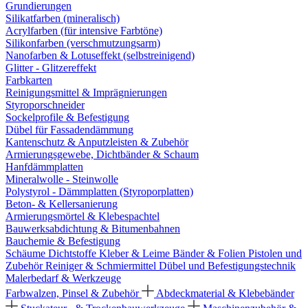
Grundierungen
Silikatfarben (mineralisch)
Acrylfarben (für intensive Farbtöne)
Silikonfarben (verschmutzungsarm)
Nanofarben & Lotuseffekt (selbstreinigend)
Glitter - Glitzereffekt
Farbkarten
Reinigungsmittel & Imprägnierungen
Styroporschneider
Sockelprofile & Befestigung
Dübel für Fassadendämmung
Kantenschutz & Anputzleisten & Zubehör
Armierungsgewebe, Dichtbänder & Schaum
Hanfdämmplatten
Mineralwolle - Steinwolle
Polystyrol - Dämmplatten (Styroporplatten)
Beton- & Kellersanierung
Armierungsmörtel & Klebespachtel
Bauwerksabdichtung & Bitumenbahnen
Bauchemie & Befestigung
Schäume
Dichtstoffe
Kleber & Leime
Bänder & Folien
Pistolen und
Zubehör
Reiniger & Schmiermittel
Dübel und Befestigungstechnik
Malerbedarf & Werkzeuge
Farbwalzen, Pinsel & Zubehör
Abdeckmaterial & Klebebänder