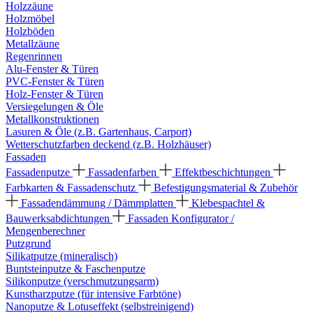
Holzzäune
Holzmöbel
Holzböden
Metallzäune
Regenrinnen
Alu-Fenster & Türen
PVC-Fenster & Türen
Holz-Fenster & Türen
Versiegelungen & Öle
Metallkonstruktionen
Lasuren & Öle (z.B. Gartenhaus, Carport)
Wetterschutzfarben deckend (z.B. Holzhäuser)
Fassaden
Fassadenputze
Fassadenfarben
Effektbeschichtungen
Farbkarten & Fassadenschutz
Befestigungsmaterial & Zubehör
Fassadendämmung / Dämmplatten
Klebespachtel &
Bauwerksabdichtungen
Fassaden Konfigurator /
Mengenberechner
Putzgrund
Silikatputze (mineralisch)
Buntsteinputze & Faschenputze
Silikonputze (verschmutzungsarm)
Kunstharzputze (für intensive Farbtöne)
Nanoputze & Lotuseffekt (selbstreinigend)