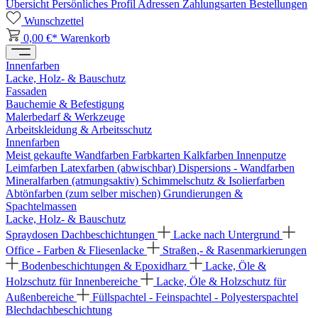
Übersicht
Persönliches Profil
Adressen
Zahlungsarten
Bestellungen
Wunschzettel
0,00 €*
Warenkorb
Innenfarben
Lacke, Holz- & Bauschutz
Fassaden
Bauchemie & Befestigung
Malerbedarf & Werkzeuge
Arbeitskleidung & Arbeitsschutz
Innenfarben
Meist gekaufte Wandfarben
Farbkarten
Kalkfarben
Innenputze
Leimfarben
Latexfarben (abwischbar)
Dispersions - Wandfarben
Mineralfarben (atmungsaktiv)
Schimmelschutz & Isolierfarben
Abtönfarben (zum selber mischen)
Grundierungen &
Spachtelmassen
Lacke, Holz- & Bauschutz
Spraydosen
Dachbeschichtungen
Lacke nach Untergrund
Office - Farben & Fliesenlacke
Straßen,- & Rasenmarkierungen
Bodenbeschichtungen & Epoxidharz
Lacke, Öle &
Holzschutz für Innenbereiche
Lacke, Öle & Holzschutz für
Außenbereiche
Füllspachtel - Feinspachtel - Polyesterspachtel
Blechdachbeschichtung