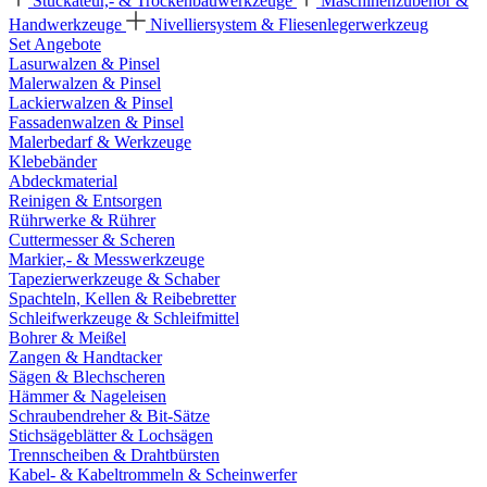
Stuckateur,- & Trockenbauwerkzeuge
Maschinenzubehör &
Handwerkzeuge
Nivelliersystem & Fliesenlegerwerkzeug
Set Angebote
Lasurwalzen & Pinsel
Malerwalzen & Pinsel
Lackierwalzen & Pinsel
Fassadenwalzen & Pinsel
Malerbedarf & Werkzeuge
Klebebänder
Abdeckmaterial
Reinigen & Entsorgen
Rührwerke & Rührer
Cuttermesser & Scheren
Markier,- & Messwerkzeuge
Tapezierwerkzeuge & Schaber
Spachteln, Kellen & Reibebretter
Schleifwerkzeuge & Schleifmittel
Bohrer & Meißel
Zangen & Handtacker
Sägen & Blechscheren
Hämmer & Nageleisen
Schraubendreher & Bit-Sätze
Stichsägeblätter & Lochsägen
Trennscheiben & Drahtbürsten
Kabel- & Kabeltrommeln & Scheinwerfer