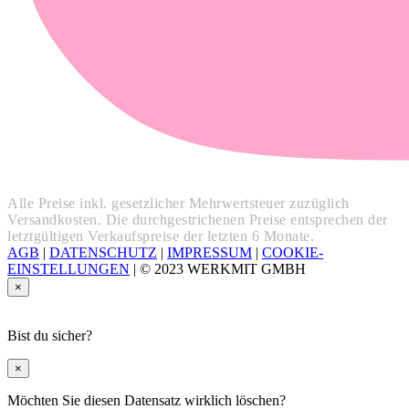
Alle Preise inkl. gesetzlicher Mehrwertsteuer zuzüglich
Versandkosten. Die durchgestrichenen Preise entsprechen der
letztgültigen Verkaufspreise der letzten 6 Monate.
AGB
|
DATENSCHUTZ
|
IMPRESSUM
|
COOKIE-
EINSTELLUNGEN
|
© 2023 WERKMIT GMBH
×
Bist du sicher?
×
Möchten Sie diesen Datensatz wirklich löschen?