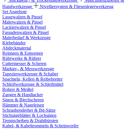
Stuckateur,- & Trockenbauwerkzeuge
Maschinenzubehör &
Handwerkzeuge
Nivelliersystem & Fliesenlegerwerkzeug
Set Angebote
Lasurwalzen & Pinsel
Malerwalzen & Pinsel
Lackierwalzen & Pinsel
Fassadenwalzen & Pinsel
Malerbedarf & Werkzeuge
Klebebänder
Abdeckmaterial
Reinigen & Entsorgen
Rührwerke & Rührer
Cuttermesser & Scheren
Markier,- & Messwerkzeuge
Tapezierwerkzeuge & Schaber
Spachteln, Kellen & Reibebretter
Schleifwerkzeuge & Schleifmittel
Bohrer & Meißel
Zangen & Handtacker
Sägen & Blechscheren
Hämmer & Nageleisen
Schraubendreher & Bit-Sätze
Stichsägeblätter & Lochsägen
Trennscheiben & Drahtbürsten
Kabel- & Kabeltrommeln & Scheinwerfer