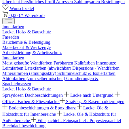
Übersicht
Persönliches Profil
Adressen
Zahlungsarten
Bestellungen
Wunschzettel
0,00 €*
Warenkorb
Innenfarben
Lacke, Holz- & Bauschutz
Fassaden
Bauchemie & Befestigung
Malerbedarf & Werkzeuge
Arbeitskleidung & Arbeitsschutz
Innenfarben
Meist gekaufte Wandfarben
Farbkarten
Kalkfarben
Innenputze
Leimfarben
Latexfarben (abwischbar)
Dispersions - Wandfarben
Mineralfarben (atmungsaktiv)
Schimmelschutz & Isolierfarben
Abtönfarben (zum selber mischen)
Grundierungen &
Spachtelmassen
Lacke, Holz- & Bauschutz
Spraydosen
Dachbeschichtungen
Lacke nach Untergrund
Office - Farben & Fliesenlacke
Straßen,- & Rasenmarkierungen
Bodenbeschichtungen & Epoxidharz
Lacke, Öle &
Holzschutz für Innenbereiche
Lacke, Öle & Holzschutz für
Außenbereiche
Füllspachtel - Feinspachtel - Polyesterspachtel
Blechdachbeschichtung