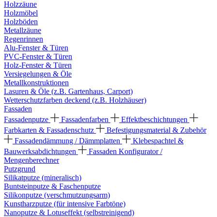
Holzzäune
Holzmöbel
Holzböden
Metallzäune
Regenrinnen
Alu-Fenster & Türen
PVC-Fenster & Türen
Holz-Fenster & Türen
Versiegelungen & Öle
Metallkonstruktionen
Lasuren & Öle (z.B. Gartenhaus, Carport)
Wetterschutzfarben deckend (z.B. Holzhäuser)
Fassaden
Fassadenputze
Fassadenfarben
Effektbeschichtungen
Farbkarten & Fassadenschutz
Befestigungsmaterial & Zubehör
Fassadendämmung / Dämmplatten
Klebespachtel &
Bauwerksabdichtungen
Fassaden Konfigurator /
Mengenberechner
Putzgrund
Silikatputze (mineralisch)
Buntsteinputze & Faschenputze
Silikonputze (verschmutzungsarm)
Kunstharzputze (für intensive Farbtöne)
Nanoputze & Lotuseffekt (selbstreinigend)