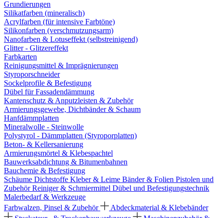
Grundierungen
Silikatfarben (mineralisch)
Acrylfarben (für intensive Farbtöne)
Silikonfarben (verschmutzungsarm)
Nanofarben & Lotuseffekt (selbstreinigend)
Glitter - Glitzereffekt
Farbkarten
Reinigungsmittel & Imprägnierungen
Styroporschneider
Sockelprofile & Befestigung
Dübel für Fassadendämmung
Kantenschutz & Anputzleisten & Zubehör
Armierungsgewebe, Dichtbänder & Schaum
Hanfdämmplatten
Mineralwolle - Steinwolle
Polystyrol - Dämmplatten (Styroporplatten)
Beton- & Kellersanierung
Armierungsmörtel & Klebespachtel
Bauwerksabdichtung & Bitumenbahnen
Bauchemie & Befestigung
Schäume
Dichtstoffe
Kleber & Leime
Bänder & Folien
Pistolen und
Zubehör
Reiniger & Schmiermittel
Dübel und Befestigungstechnik
Malerbedarf & Werkzeuge
Farbwalzen, Pinsel & Zubehör
Abdeckmaterial & Klebebänder