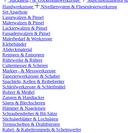
Stuckateur,- & Trockenbauwerkzeuge
Maschinenzubehör &
Handwerkzeuge
Nivelliersystem & Fliesenlegerwerkzeug
Set Angebote
Lasurwalzen & Pinsel
Malerwalzen & Pinsel
Lackierwalzen & Pinsel
Fassadenwalzen & Pinsel
Malerbedarf & Werkzeuge
Klebebänder
Abdeckmaterial
Reinigen & Entsorgen
Rührwerke & Rührer
Cuttermesser & Scheren
Markier,- & Messwerkzeuge
Tapezierwerkzeuge & Schaber
Spachteln, Kellen & Reibebretter
Schleifwerkzeuge & Schleifmittel
Bohrer & Meißel
Zangen & Handtacker
Sägen & Blechscheren
Hämmer & Nageleisen
Schraubendreher & Bit-Sätze
Stichsägeblätter & Lochsägen
Trennscheiben & Drahtbürsten
Kabel- & Kabeltrommeln & Scheinwerfer