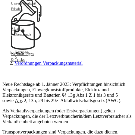
Unsere Werkmit
Filialen
Aktuelle
Farbentrends
Service
Werkmit Tipps
& Tricks
Verordnungen Verpackungsmaterial
Neue Rechtslage ab 1. Jänner 2023: Verpflichtungen hinsichtlich
Verpackungen, Einwegkunststoffprodukte, Elektro- und
Elektronikgeräte und Batterien §§ 13g
Abs
1
Z
1 bis 3 und 5
sowie
Abs
2, 13h, 29 bis 29e Abfallwirtschaftsgesetz (AWG).
Als Verkaufsverpackungen (oder Erstverpackungen) gelten
Verpackungen, die der Letztverbraucherin/dem Letztverbraucher als
Verkaufseinheit angeboten werden.
Transportverpackungen sind Verpackungen, die dazu dienen,