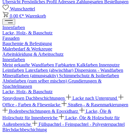
Übersicht
Persönliches Profil
Adressen
Zahlungsarten
Bestellungen
Wunschzettel
0,00 €*
Warenkorb
Innenfarben
Lacke, Holz- & Bauschutz
Fassaden
Bauchemie & Befestigung
Malerbedarf & Werkzeuge
Arbeitskleidung & Arbeitsschutz
Innenfarben
Meist gekaufte Wandfarben
Farbkarten
Kalkfarben
Innenputze
Leimfarben
Latexfarben (abwischbar)
Dispersions - Wandfarben
Mineralfarben (atmungsaktiv)
Schimmelschutz & Isolierfarben
Abtönfarben (zum selber mischen)
Grundierungen &
Spachtelmassen
Lacke, Holz- & Bauschutz
Spraydosen
Dachbeschichtungen
Lacke nach Untergrund
Office - Farben & Fliesenlacke
Straßen,- & Rasenmarkierungen
Bodenbeschichtungen & Epoxidharz
Lacke, Öle &
Holzschutz für Innenbereiche
Lacke, Öle & Holzschutz für
Außenbereiche
Füllspachtel - Feinspachtel - Polyesterspachtel
Blechdachbeschichtung