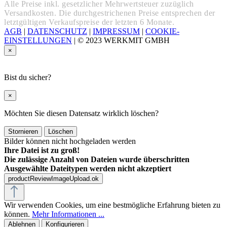
Alle Preise inkl. gesetzlicher Mehrwertsteuer zuzüglich
Versandkosten. Die durchgestrichenen Preise entsprechen der
letztgültigen Verkaufspreise der letzten 6 Monate.
AGB
|
DATENSCHUTZ
|
IMPRESSUM
|
COOKIE-
EINSTELLUNGEN
|
© 2023 WERKMIT GMBH
×
Bist du sicher?
×
Möchten Sie diesen Datensatz wirklich löschen?
Stornieren
Löschen
Bilder können nicht hochgeladen werden
Ihre Datei ist zu groß!
Die zulässige Anzahl von Dateien wurde überschritten
Ausgewählte Dateitypen werden nicht akzeptiert
productReviewImageUpload.ok
Wir verwenden Cookies, um eine bestmögliche Erfahrung bieten zu
können.
Mehr Informationen ...
Ablehnen
Konfigurieren