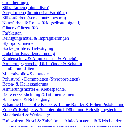
Grundierungen
Silikatfarben (mineralisch)
Acrylfarben (für intensive Farbtöne)
Silikonfarben (verschmutzungsarm)
Nanofarben & Lotuseffekt (selbstreinigend)
Glitter - Glitzereffekt
Farbkarten
Reinigungsmittel & Imprägnierungen
Styroporschneider
Sockelprofile & Befestigung
Dübel für Fassadendämmung
Kantenschutz & Anputzleisten & Zubehör
Armierungsgewebe, Dichtbänder & Schaum
Hanfdämmplatten
Mineralwolle - Steinwolle
Polystyrol - Dämmplatten (Styroporplatten)
Beton- & Kellersanierung
Armierungsmörtel & Klebespachtel
Bauwerksabdichtung & Bitumenbahnen
Bauchemie & Befestigung
Schäume
Dichtstoffe
Kleber & Leime
Bänder & Folien
Pistolen und
Zubehör
Reiniger & Schmiermittel
Dübel und Befestigungstechnik
Malerbedarf & Werkzeuge
Farbwalzen, Pinsel & Zubehör
Abdeckmaterial & Klebebänder