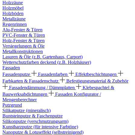
Holzzäune
Holzmöbel
Holzböden
Metallzäune
Regenrinnen
Alu-Fenster & Türen
PVC-Fenster & Türen
Holz-Fenster & Türen
Versiegelungen & Öle
Metallkonstruktionen
Lasuren & Öle (z.B. Gartenhaus, Carport)
Wetterschutzfarben deckend (z.B. Holzhäuser)
Fassaden
Fassadenputze
Fassadenfarben
Effektbeschichtungen
Farbkarten & Fassadenschutz
Befestigungsmaterial & Zubehör
Fassadendämmung / Dämmplatten
Klebespachtel &
Bauwerksabdichtungen
Fassaden Konfigurator /
Mengenberechner
Putzgrund
Silikatputze (mineralisch)
Buntsteinputze & Faschenputze
Silikonputze (verschmutzungsarm)
Kunstharzputze (für intensive Farbtöne)
Nanoputze & Lotuseffekt (selbstreinigend)