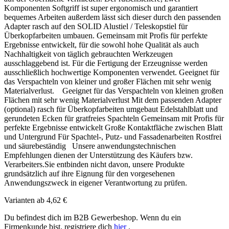
Komponenten Softgriff ist super ergonomisch und garantiert
bequemes Arbeiten außerdem lässt sich dieser durch den passenden
Adapter rasch auf den SOLID Alustiel / Teleskopstiel für
Überkopfarbeiten umbauen. Gemeinsam mit Profis für perfekte
Ergebnisse entwickelt, für die sowohl hohe Qualität als auch
Nachhaltigkeit von täglich gebrauchten Werkzeugen
ausschlaggebend ist. Für die Fertigung der Erzeugnisse werden
ausschließlich hochwertige Komponenten verwendet. Geeignet für
das Verspachteln von kleiner und großer Flächen mit sehr wenig
Materialverlust. Geeignet für das Verspachteln von kleinen großen
Flächen mit sehr wenig Materialverlust Mit dem passenden Adapter
(optional) rasch für Überkopfarbeiten umgebaut Edelstahlblatt und
gerundeten Ecken für gratfreies Spachteln Gemeinsam mit Profis für
perfekte Ergebnisse entwickelt Große Kontaktfläche zwischen Blatt
und Untergrund Für Spachtel-, Putz- und Fassadenarbeiten Rostfrei
und säurebeständig Unsere anwendungstechnischen
Empfehlungen dienen der Unterstützung des Käufers bzw.
Verarbeiters.Sie entbinden nicht davon, unsere Produkte
grundsätzlich auf ihre Eignung für den vorgesehenen
Anwendungszweck in eigener Verantwortung zu prüfen.
Varianten ab
4,62 €
Du befindest dich im B2B Gewerbeshop. Wenn du ein
Firmenkunde bist, registriere dich
hier
.