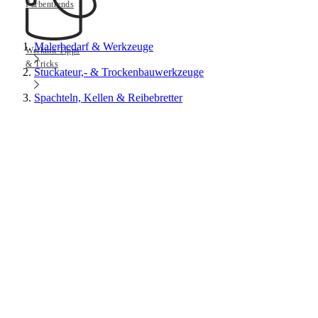
Farbentrends
Malerbedarf & Werkzeuge
Werkmit Tipps
& Tricks
Stuckateur,- & Trockenbauwerkzeuge
Spachteln, Kellen & Reibebretter