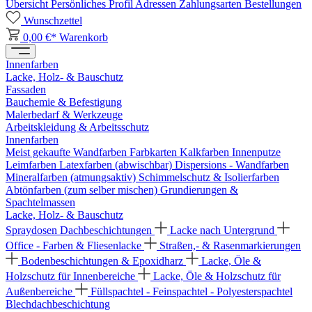
Übersicht
Persönliches Profil
Adressen
Zahlungsarten
Bestellungen
Wunschzettel
0,00 €*
Warenkorb
Innenfarben
Lacke, Holz- & Bauschutz
Fassaden
Bauchemie & Befestigung
Malerbedarf & Werkzeuge
Arbeitskleidung & Arbeitsschutz
Innenfarben
Meist gekaufte Wandfarben
Farbkarten
Kalkfarben
Innenputze
Leimfarben
Latexfarben (abwischbar)
Dispersions - Wandfarben
Mineralfarben (atmungsaktiv)
Schimmelschutz & Isolierfarben
Abtönfarben (zum selber mischen)
Grundierungen &
Spachtelmassen
Lacke, Holz- & Bauschutz
Spraydosen
Dachbeschichtungen
Lacke nach Untergrund
Office - Farben & Fliesenlacke
Straßen,- & Rasenmarkierungen
Bodenbeschichtungen & Epoxidharz
Lacke, Öle &
Holzschutz für Innenbereiche
Lacke, Öle & Holzschutz für
Außenbereiche
Füllspachtel - Feinspachtel - Polyesterspachtel
Blechdachbeschichtung