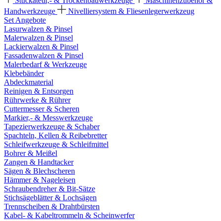
Stuckateur,- & Trockenbauwerkzeuge
Maschinenzubehör &
Handwerkzeuge
Nivelliersystem & Fliesenlegerwerkzeug
Set Angebote
Lasurwalzen & Pinsel
Malerwalzen & Pinsel
Lackierwalzen & Pinsel
Fassadenwalzen & Pinsel
Malerbedarf & Werkzeuge
Klebebänder
Abdeckmaterial
Reinigen & Entsorgen
Rührwerke & Rührer
Cuttermesser & Scheren
Markier,- & Messwerkzeuge
Tapezierwerkzeuge & Schaber
Spachteln, Kellen & Reibebretter
Schleifwerkzeuge & Schleifmittel
Bohrer & Meißel
Zangen & Handtacker
Sägen & Blechscheren
Hämmer & Nageleisen
Schraubendreher & Bit-Sätze
Stichsägeblätter & Lochsägen
Trennscheiben & Drahtbürsten
Kabel- & Kabeltrommeln & Scheinwerfer