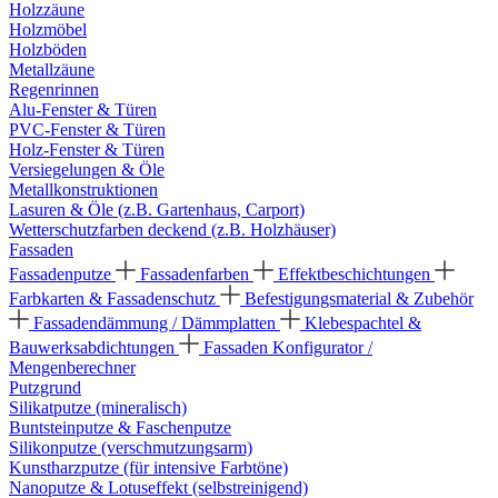
Holzzäune
Holzmöbel
Holzböden
Metallzäune
Regenrinnen
Alu-Fenster & Türen
PVC-Fenster & Türen
Holz-Fenster & Türen
Versiegelungen & Öle
Metallkonstruktionen
Lasuren & Öle (z.B. Gartenhaus, Carport)
Wetterschutzfarben deckend (z.B. Holzhäuser)
Fassaden
Fassadenputze
Fassadenfarben
Effektbeschichtungen
Farbkarten & Fassadenschutz
Befestigungsmaterial & Zubehör
Fassadendämmung / Dämmplatten
Klebespachtel &
Bauwerksabdichtungen
Fassaden Konfigurator /
Mengenberechner
Putzgrund
Silikatputze (mineralisch)
Buntsteinputze & Faschenputze
Silikonputze (verschmutzungsarm)
Kunstharzputze (für intensive Farbtöne)
Nanoputze & Lotuseffekt (selbstreinigend)