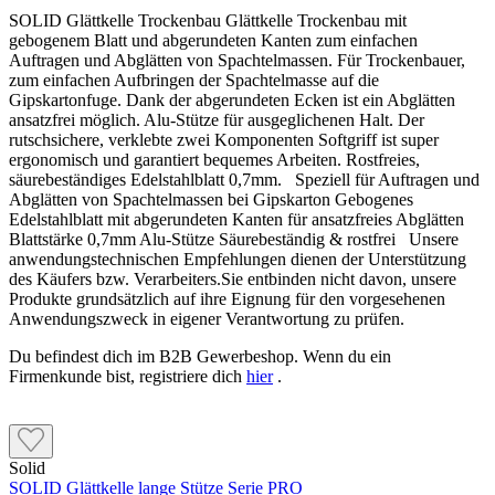
SOLID Glättkelle Trockenbau Glättkelle Trockenbau mit
gebogenem Blatt und abgerundeten Kanten zum einfachen
Auftragen und Abglätten von Spachtelmassen. Für Trockenbauer,
zum einfachen Aufbringen der Spachtelmasse auf die
Gipskartonfuge. Dank der abgerundeten Ecken ist ein Abglätten
ansatzfrei möglich. Alu-Stütze für ausgeglichenen Halt. Der
rutschsichere, verklebte zwei Komponenten Softgriff ist super
ergonomisch und garantiert bequemes Arbeiten. Rostfreies,
säurebeständiges Edelstahlblatt 0,7mm. Speziell für Auftragen und
Abglätten von Spachtelmassen bei Gipskarton Gebogenes
Edelstahlblatt mit abgerundeten Kanten für ansatzfreies Abglätten
Blattstärke 0,7mm Alu-Stütze Säurebeständig & rostfrei Unsere
anwendungstechnischen Empfehlungen dienen der Unterstützung
des Käufers bzw. Verarbeiters.Sie entbinden nicht davon, unsere
Produkte grundsätzlich auf ihre Eignung für den vorgesehenen
Anwendungszweck in eigener Verantwortung zu prüfen.
Du befindest dich im B2B Gewerbeshop. Wenn du ein
Firmenkunde bist, registriere dich
hier
.
Solid
SOLID Glättkelle lange Stütze Serie PRO