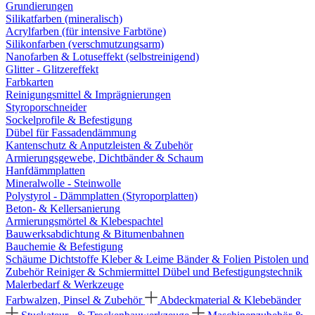
Grundierungen
Silikatfarben (mineralisch)
Acrylfarben (für intensive Farbtöne)
Silikonfarben (verschmutzungsarm)
Nanofarben & Lotuseffekt (selbstreinigend)
Glitter - Glitzereffekt
Farbkarten
Reinigungsmittel & Imprägnierungen
Styroporschneider
Sockelprofile & Befestigung
Dübel für Fassadendämmung
Kantenschutz & Anputzleisten & Zubehör
Armierungsgewebe, Dichtbänder & Schaum
Hanfdämmplatten
Mineralwolle - Steinwolle
Polystyrol - Dämmplatten (Styroporplatten)
Beton- & Kellersanierung
Armierungsmörtel & Klebespachtel
Bauwerksabdichtung & Bitumenbahnen
Bauchemie & Befestigung
Schäume
Dichtstoffe
Kleber & Leime
Bänder & Folien
Pistolen und
Zubehör
Reiniger & Schmiermittel
Dübel und Befestigungstechnik
Malerbedarf & Werkzeuge
Farbwalzen, Pinsel & Zubehör
Abdeckmaterial & Klebebänder