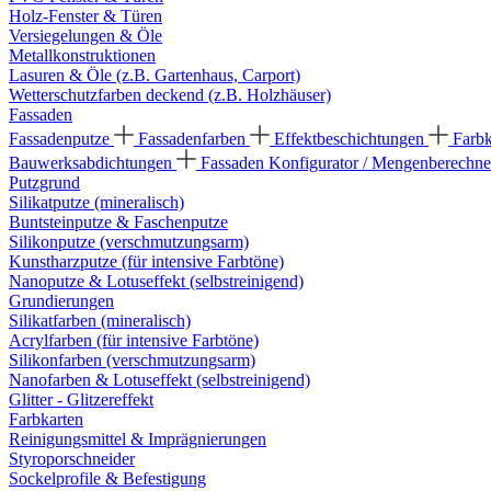
Holz-Fenster & Türen
Versiegelungen & Öle
Metallkonstruktionen
Lasuren & Öle (z.B. Gartenhaus, Carport)
Wetterschutzfarben deckend (z.B. Holzhäuser)
Fassaden
Fassadenputze
Fassadenfarben
Effektbeschichtungen
Farb
Bauwerksabdichtungen
Fassaden Konfigurator / Mengenberechne
Putzgrund
Silikatputze (mineralisch)
Buntsteinputze & Faschenputze
Silikonputze (verschmutzungsarm)
Kunstharzputze (für intensive Farbtöne)
Nanoputze & Lotuseffekt (selbstreinigend)
Grundierungen
Silikatfarben (mineralisch)
Acrylfarben (für intensive Farbtöne)
Silikonfarben (verschmutzungsarm)
Nanofarben & Lotuseffekt (selbstreinigend)
Glitter - Glitzereffekt
Farbkarten
Reinigungsmittel & Imprägnierungen
Styroporschneider
Sockelprofile & Befestigung