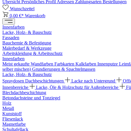
Übersicht
Persönliches Profil
Adressen
Zahlungsarten
Bestellungen
Wunschzettel
0,00 €*
Warenkorb
Innenfarben
Lacke, Holz- & Bauschutz
Fassaden
Bauchemie & Befestigung
Malerbedarf & Werkzeuge
Arbeitskleidung & Arbeitsschutz
Innenfarben
Meist gekaufte Wandfarben
Farbkarten
Kalkfarben
Innenputze
Leimf
selber mischen)
Grundierungen & Spachtelmassen
Lacke, Holz- & Bauschutz
Spraydosen
Dachbeschichtungen
Lacke nach Untergrund
Offi
Innenbereiche
Lacke, Öle & Holzschutz für Außenbereiche
Fü
Blechdachbeschichtung
Betondachsteine und Tonziegel
Holz
Metall
Kunststoff
Fliesenlack
Magnetfarbe
Schultafellack