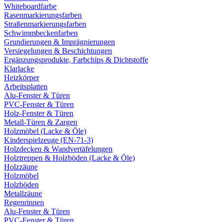
Whiteboardfarbe
Rasenmarkierungsfarben
Straßenmarkierungsfarben
Schwimmbeckenfarben
Grundierungen & Imprägnierungen
Versiegelungen & Beschichtungen
Ergänzungsprodukte, Farbchips & Dichtstoffe
Klarlacke
Heizkörper
Arbeitsplatten
Alu-Fenster & Türen
PVC-Fenster & Türen
Holz-Fenster & Türen
Metall-Türen & Zargen
Holzmöbel (Lacke & Öle)
Kinderspielzeuge (EN-71-3)
Holzdecken & Wandvertäfelungen
Holztreppen & Holzböden (Lacke & Öle)
Holzzäune
Holzmöbel
Holzböden
Metallzäune
Regenrinnen
Alu-Fenster & Türen
PVC-Fenster & Türen