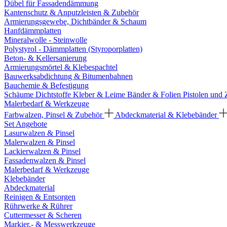
Dübel für Fassadendämmung
Kantenschutz & Anputzleisten & Zubehör
Armierungsgewebe, Dichtbänder & Schaum
Hanfdämmplatten
Mineralwolle - Steinwolle
Polystyrol - Dämmplatten (Styroporplatten)
Beton- & Kellersanierung
Armierungsmörtel & Klebespachtel
Bauwerksabdichtung & Bitumenbahnen
Bauchemie & Befestigung
Schäume
Dichtstoffe
Kleber & Leime
Bänder & Folien
Pistolen und
Malerbedarf & Werkzeuge
Farbwalzen, Pinsel & Zubehör
Abdeckmaterial & Klebebänder
Set Angebote
Lasurwalzen & Pinsel
Malerwalzen & Pinsel
Lackierwalzen & Pinsel
Fassadenwalzen & Pinsel
Malerbedarf & Werkzeuge
Klebebänder
Abdeckmaterial
Reinigen & Entsorgen
Rührwerke & Rührer
Cuttermesser & Scheren
Markier,- & Messwerkzeuge