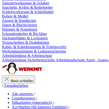
Tapezierwerkzeuge & Schaber
Spachteln, Kellen & Reibebretter
Schleifwerkzeuge & Schleifmittel
Bohrer & Meißel
Zangen & Handtacker
Sägen & Blechscheren
Hämmer & Nageleisen
Schraubendreher & Bit-Sätze
Stichsägeblätter & Lochsägen
Trennscheiben & Drahtbürsten
Kabel- & Kabeltrommeln & Scheinwerfer
Werkstattausrüstung & Ladungssicherung
Arbeitskleidung & Arbeitsschutz
Arbeitskleidung
Sicherheitsschuhe
Arbeitshandschuhe
Atem-, Augen-
Menü schließen
Fassadenfarben
Alle anzeigen
Grundierungen
Silikatfarben (mineralisch)
Acrylfarben (für intensive Farbtöne)