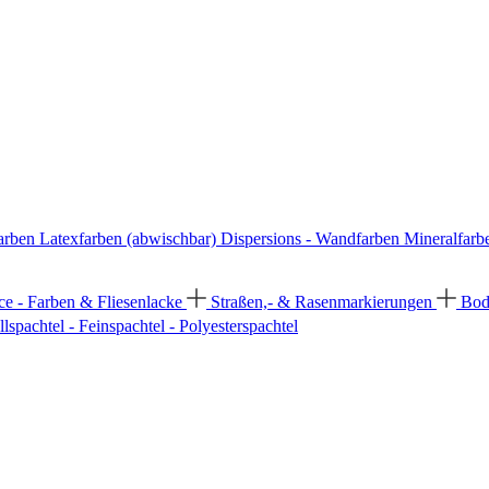
arben
Latexfarben (abwischbar)
Dispersions - Wandfarben
Mineralfarb
ce - Farben & Fliesenlacke
Straßen,- & Rasenmarkierungen
Bod
llspachtel - Feinspachtel - Polyesterspachtel