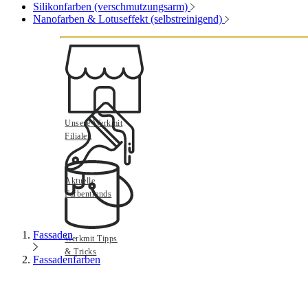
Silikonfarben (verschmutzungsarm)
Nanofarben & Lotuseffekt (selbstreinigend)
Unsere Werkmit
Filialen
Aktuelle
Farbentrends
Fassaden
Werkmit Tipps
& Tricks
Fassadenfarben