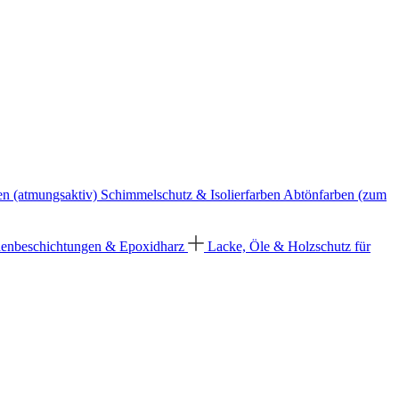
en (atmungsaktiv)
Schimmelschutz & Isolierfarben
Abtönfarben (zum
enbeschichtungen & Epoxidharz
Lacke, Öle & Holzschutz für