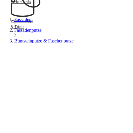
Farbentrends
Fassaden
Werkmit Tipps
& Tricks
Fassadenputze
Buntsteinputze & Faschenputze