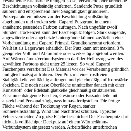
Festhaftende Altanstriche reinigen. Lose, verwitterte oder kreidende
Beschichtungen vollständig entfernen. Sandende Putze gründlich
säubern und entsprechend ihrer Saugfähigkeit grundieren.
Putzreparaturen müssen vor der Beschichtung vollständig
abgebunden und trocken sein. Caparol Putzgrund in einem
annähernd passenden Farbton auftragen. Nach ungefähr zwölf
Stunden Trockenzeit kann der Faschenputz folgen. Stark saugende,
abgewitterte oder abgebeizte Untergründe können zusätzlich eine
Vorbehandlung mit Caparol Primasil Grundkonzentrat erfordern.
Weiß ist als Lagerware erhältlich. Der Putz kann mit maximal 3 %
geeigneter Voll- und Abtönfarbe oder werkseitig abgetönt werden.
Auf Wärmedämm-Verbundsystemen darf der Hellbezugswert des
gewählten Farbtons nicht unter 25 liegen. So wird Caparol
Faschenputz verarbeitet Das Material vor der Verarbeitung gründlich
und gleichmäßig aufrühren. Den Putz mit einer rostfreien
Stahlglättkelle vollflächig auftragen und gleichmäßig auf Kornstärke
abziehen. Die noch nasse Oberfläche unmittelbar danach mit einer
Kunststoff- oder Edelstahlglättkelle gleichmäßig strukturieren.
Zusammenhängende Faschen, Gesimse oder Fassadenteile mit
ausreichend Personal zügig nass in nass fertigstellen. Die fertige
Fläche während der Trocknung vor Regen, starker
Sonneneinstrahlung, Wind und Nachtfrost schützen. Typische
Fehler vermeiden Zu große Fläche beschichtet Der Faschenputz darf
nicht als vollflächiger Deckputz auf einem Wärmedämm-
Verbundsystem eingesetzt werden. Arbeitsfläche unterbrochen