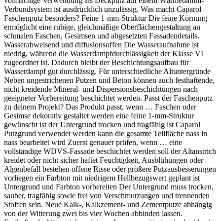
vollflächige Verwendung als Deckputz auf einem Wärmedämm-
Verbundsystem ist ausdrücklich unzulässig. Was macht Caparol
Faschenputz besonders? Feine 1-mm-Struktur Die feine Körnung
ermöglicht eine ruhige, gleichmäßige Oberflächengestaltung an
schmalen Faschen, Gesimsen und abgesetzten Fassadendetails.
Wasserabweisend und diffusionsoffen Die Wasseraufnahme ist
niedrig, während die Wasserdampfdurchlässigkeit der Klasse V1
zugeordnet ist. Dadurch bleibt der Beschichtungsaufbau für
Wasserdampf gut durchlässig. Für unterschiedliche Altuntergründe
Neben ungestrichenen Putzen und Beton können auch festhaftende,
nicht kreidende Mineral- und Dispersionsbeschichtungen nach
geeigneter Vorbereitung beschichtet werden. Passt der Faschenputz
zu deinem Projekt? Das Produkt passt, wenn … Faschen oder
Gesimse dekorativ gestaltet werden eine feine 1-mm-Struktur
gewünscht ist der Untergrund trocken und tragfähig ist Caparol
Putzgrund verwendet werden kann die gesamte Teilfläche nass in
nass bearbeitet wird Zuerst genauer prüfen, wenn … eine
vollständige WDVS-Fassade beschichtet werden soll der Altanstrich
kreidet oder nicht sicher haftet Feuchtigkeit, Ausblühungen oder
Algenbefall bestehen offene Risse oder größere Putzausbesserungen
vorliegen ein Farbton mit niedrigem Hellbezugswert geplant ist
Untergrund und Farbton vorbereiten Der Untergrund muss trocken,
sauber, tragfähig sowie frei von Verschmutzungen und trennenden
Stoffen sein. Neue Kalk-, Kalkzement- und Zementputze abhängig
von der Witterung zwei bis vier Wochen abbinden lassen.