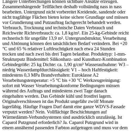
Längere Unterbrechungen können sichtbare Ansätze erzeugen.
Zusammenhängende Teilflächen deshalb vollständig nass in nass
bearbeiten. Untergrund nicht vorbereitet Kreidende, sandende oder
nicht tragfähige Flächen bieten keine sichere Grundlage und müssen
vor Grundierung und Putzauftrag fachgerecht behandelt werden.
Verbrauch, Trocknung und technische Daten Verbrauch und
Reichweite Richtverbrauch: ca. 1,8 kg/m². Ein 25-kg-Gebinde reicht
rechnerisch für ungefähr 13,9 m². Untergrundstruktur, Verarbeitung
und Abtönung können den tatsächlichen Bedarf verändern. Bei +20
°C und 65 % relativer Luftfeuchtigkeit nach etwa 24 Stunden
trocken und nach zwei bis drei Tagen belastbar. Produkttyp: 1-mm-
Strukturputz Bindemittel: Silikonharz- und Kunstharz-Kombination
Gebindegröße: 25 kg Dichte: ca. 1,90 g/cm³ Wasseraufnahme: W3 –
niedrig Wasserdampfdurchlässigkeit: V1 – hoch Haftfestigkeit:
mindestens 0,3 MPa Brandverhalten: Euroklasse A2
Verarbeitungstemperatur: +5 °C bis +30 °C Werkzeugreinigung:
sofort mit Wasser Verarbeitungskonforme Bedingungen müssen
während des Auftrags und mindestens zwei Tage danach
eingehalten werden. Das Gebinde kühl und frostfrei lagern.
Originalverschlossen ist das Produkt ungefähr zwölf Monate
lagerfähig. Häufige Fragen Darf damit eine ganze WDVS-Fassade
verputzt werden? Nein. Vollflächige Beschichtungen auf
Wärmedämm-Verbundsystemen sind ausdrücklich unzulässig. Ist
Caparol Putzgrund erforderlich? Ja. Caparol Putzgrund wird in
einem annähernd passenden Farbton aufgetragen und muss vor dem