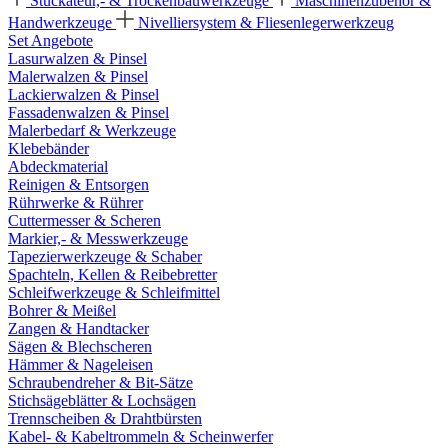
Stuckateur,- & Trockenbauwerkzeuge
Maschinenzubehör &
Handwerkzeuge
Nivelliersystem & Fliesenlegerwerkzeug
Set Angebote
Lasurwalzen & Pinsel
Malerwalzen & Pinsel
Lackierwalzen & Pinsel
Fassadenwalzen & Pinsel
Malerbedarf & Werkzeuge
Klebebänder
Abdeckmaterial
Reinigen & Entsorgen
Rührwerke & Rührer
Cuttermesser & Scheren
Markier,- & Messwerkzeuge
Tapezierwerkzeuge & Schaber
Spachteln, Kellen & Reibebretter
Schleifwerkzeuge & Schleifmittel
Bohrer & Meißel
Zangen & Handtacker
Sägen & Blechscheren
Hämmer & Nageleisen
Schraubendreher & Bit-Sätze
Stichsägeblätter & Lochsägen
Trennscheiben & Drahtbürsten
Kabel- & Kabeltrommeln & Scheinwerfer