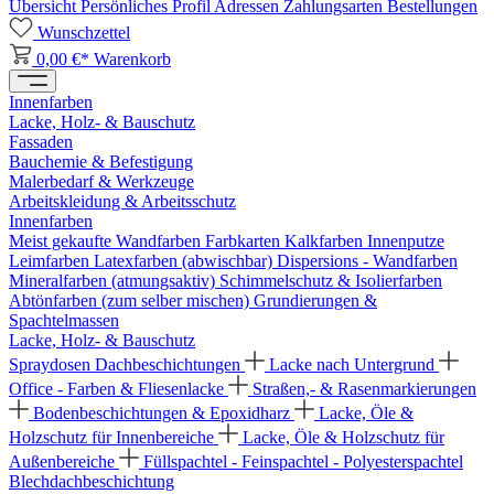
Übersicht
Persönliches Profil
Adressen
Zahlungsarten
Bestellungen
Wunschzettel
0,00 €*
Warenkorb
Innenfarben
Lacke, Holz- & Bauschutz
Fassaden
Bauchemie & Befestigung
Malerbedarf & Werkzeuge
Arbeitskleidung & Arbeitsschutz
Innenfarben
Meist gekaufte Wandfarben
Farbkarten
Kalkfarben
Innenputze
Leimfarben
Latexfarben (abwischbar)
Dispersions - Wandfarben
Mineralfarben (atmungsaktiv)
Schimmelschutz & Isolierfarben
Abtönfarben (zum selber mischen)
Grundierungen &
Spachtelmassen
Lacke, Holz- & Bauschutz
Spraydosen
Dachbeschichtungen
Lacke nach Untergrund
Office - Farben & Fliesenlacke
Straßen,- & Rasenmarkierungen
Bodenbeschichtungen & Epoxidharz
Lacke, Öle &
Holzschutz für Innenbereiche
Lacke, Öle & Holzschutz für
Außenbereiche
Füllspachtel - Feinspachtel - Polyesterspachtel
Blechdachbeschichtung