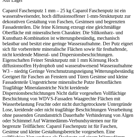
Auf Lager
Caparol Faschenputz 1 mm – 25 kg Caparol Faschenputz ist ein
wasserabweisender, hoch diffusionsoffener 1-mm-Strukturputz zur
dekorativen Gestaltung von Faschen, Gesimsen und begrenzten
Fassadenteilen. Die feine Körnung erzeugt eine gleichmäßige
Oberfläche mit mineralischem Charakter. Die Silikonharz- und
Kunstharz-Kombination ist witterungsbeständig, mechanisch
belastbar und besitzt eine geringe Wasseraufnahme. Der Putz eignet
sich für vorbereitete mineralische Flächen sowie für festhaftende,
nicht kreidende Mineral- und Dispersionsbeschichtungen.
Eigenschaften Feiner Strukturputz mit 1 mm Körnung Hoch
diffusionsoffen Hydrophob und wasserabweisend Wasseraufnahme
W3 – niedrig Geringe Verschmutzungsneigung Witterungsbeständig
Geeignet für Faschen an Fenstern und Türen Gesimse und kleine
Fassadenteile Ungestrichene mineralische Putze Betonflächen
Tragfähige Mineralanstriche Nicht kreidende
Dispersionsbeschichtungen Nicht dafür vorgesehen Vollflächige
Beschichtung von WDVS-Fassaden Waagrechte Flächen mit
Wasserbelastung Feuchte oder nicht durchgetrocknete Untergründe
Lose, kreidende oder nicht tragfähige Beschichtungen Verarbeitung
ohne passenden Grundanstrich Dauerhafte Verhinderung von Algen
oder Schimmel Auf Wärmedämm-Verbundsystemen nur für
begrenzte Teilflächen: Caparol Faschenputz ist für Faschen,
Gesimse und kleine Gestaltungsbereiche vorgesehen. Eine