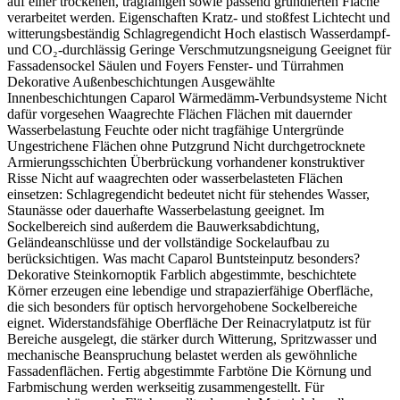
auf einer trockenen, tragfähigen sowie passend grundierten Fläche
verarbeitet werden. Eigenschaften Kratz- und stoßfest Lichtecht und
witterungsbeständig Schlagregendicht Hoch elastisch Wasserdampf-
und CO₂-durchlässig Geringe Verschmutzungsneigung Geeignet für
Fassadensockel Säulen und Foyers Fenster- und Türrahmen
Dekorative Außenbeschichtungen Ausgewählte
Innenbeschichtungen Caparol Wärmedämm-Verbundsysteme Nicht
dafür vorgesehen Waagrechte Flächen Flächen mit dauernder
Wasserbelastung Feuchte oder nicht tragfähige Untergründe
Ungestrichene Flächen ohne Putzgrund Nicht durchgetrocknete
Armierungsschichten Überbrückung vorhandener konstruktiver
Risse Nicht auf waagrechten oder wasserbelasteten Flächen
einsetzen: Schlagregendicht bedeutet nicht für stehendes Wasser,
Staunässe oder dauerhafte Wasserbelastung geeignet. Im
Sockelbereich sind außerdem die Bauwerksabdichtung,
Geländeanschlüsse und der vollständige Sockelaufbau zu
berücksichtigen. Was macht Caparol Buntsteinputz besonders?
Dekorative Steinkornoptik Farblich abgestimmte, beschichtete
Körner erzeugen eine lebendige und strapazierfähige Oberfläche,
die sich besonders für optisch hervorgehobene Sockelbereiche
eignet. Widerstandsfähige Oberfläche Der Reinacrylatputz ist für
Bereiche ausgelegt, die stärker durch Witterung, Spritzwasser und
mechanische Beanspruchung belastet werden als gewöhnliche
Fassadenflächen. Fertig abgestimmte Farbtöne Die Körnung und
Farbmischung werden werkseitig zusammengestellt. Für