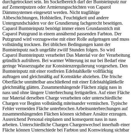
durchgetrocknet sein. Im Sockelbereich darf der Buntsteinputz nur
auf Zementputzen oder Armierungsschichten von Caparol
Dämmsystemen eingesetzt werden. Nicht tragfähige
Altbeschichtungen, Hohlstellen, Feuchtigkeit und andere
Untergrundschäden vor der Grundierung fachgerecht beseitigen.
Caparol Buntsteinputz benötigt immer einen Grundanstrich mit
Caparol Putzgrund in einem annähernd passenden Farbton. Der
Putzgrund wird vorzugsweise mit einer Rolle aufgetragen und muss
vollständig trocknen. Bei üblichen Bedingungen kann der
Buntsteinputz nach ungefähr zwölf Stunden folgen. So wird
Caparol Buntsteinputz verarbeitet Das Material vor der Verarbeitung
gründlich aufrühren. Bei warmer Witterung ist nur bei Bedarf eine
geringe Wasserzugabe zur Konsistenzregulierung vorgesehen. Den
Buntsteinputz mit einer rostfreien Edelstahlkelle vollflächig
auftragen und gleichmäßig auf Kornstärke abziehen. Die frische
Oberfläche unmittelbar anschließend mit einer Edelstahlglättkelle
gleichmäßig glätten. Zusammenhängende Flächen zügig nass in
nass und ohne längere Unterbrechung fertigstellen. Auf einer Fläche
nur Material derselben Charge verarbeiten oder unterschiedliche
Chargen vor Beginn vollständig miteinander vermischen. Typische
Fehler vermeiden Fläche unterbrochen Arbeitsunterbrechungen auf
zusammenhängenden Flächen können sichtbare Ansätze erzeugen.
Ausreichend Personal einplanen und konsequent nass in nass
arbeiten. Unterschiedliche Chargen Chargenwechsel innerhalb einer
Fläche können Unterschiede bei Farbton und Kornwirkung sichtbar