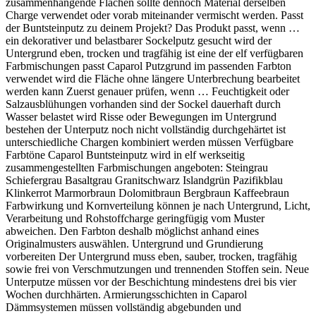
zusammenhängende Flächen sollte dennoch Material derselben
Charge verwendet oder vorab miteinander vermischt werden. Passt
der Buntsteinputz zu deinem Projekt? Das Produkt passt, wenn …
ein dekorativer und belastbarer Sockelputz gesucht wird der
Untergrund eben, trocken und tragfähig ist eine der elf verfügbaren
Farbmischungen passt Caparol Putzgrund im passenden Farbton
verwendet wird die Fläche ohne längere Unterbrechung bearbeitet
werden kann Zuerst genauer prüfen, wenn … Feuchtigkeit oder
Salzausblühungen vorhanden sind der Sockel dauerhaft durch
Wasser belastet wird Risse oder Bewegungen im Untergrund
bestehen der Unterputz noch nicht vollständig durchgehärtet ist
unterschiedliche Chargen kombiniert werden müssen Verfügbare
Farbtöne Caparol Buntsteinputz wird in elf werkseitig
zusammengestellten Farbmischungen angeboten: Steingrau
Schiefergrau Basaltgrau Granitschwarz Islandgrün Pazifikblau
Klinkerrot Marmorbraun Dolomitbraun Bergbraun Kaffeebraun
Farbwirkung und Kornverteilung können je nach Untergrund, Licht,
Verarbeitung und Rohstoffcharge geringfügig vom Muster
abweichen. Den Farbton deshalb möglichst anhand eines
Originalmusters auswählen. Untergrund und Grundierung
vorbereiten Der Untergrund muss eben, sauber, trocken, tragfähig
sowie frei von Verschmutzungen und trennenden Stoffen sein. Neue
Unterputze müssen vor der Beschichtung mindestens drei bis vier
Wochen durchhärten. Armierungsschichten in Caparol
Dämmsystemen müssen vollständig abgebunden und