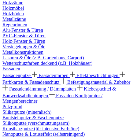
Holzzäune
Holzmöbel
Holzböden
Metallzäune
Regenrinnen
Alu-Fenster & Türen
PVC-Fenster & Türen
Holz-Fenster & Türen
Versiegelungen & Öle
Metallkonstruktionen
Lasuren & Öle (z.B. Gartenhaus, Carport)
Wetterschutzfarben deckend (z.B. Holzhäuser)
Fassaden
Fassadenputze
Fassadenfarben
Effektbeschichtungen
Farbkarten & Fassadenschutz
Befestigungsmaterial & Zubehör
Fassadendämmung / Dämmplatten
Klebespachtel &
Bauwerksabdichtungen
Fassaden Konfigurator /
Mengenberechner
Putzgrund
Silikatputze (mineralisch)
Buntsteinputze & Faschenputze
Silikonputze (verschmutzungsarm)
Kunstharzputze (für intensive Farbtöne)
Nanoputze & Lotuseffekt (selbstreinigend)