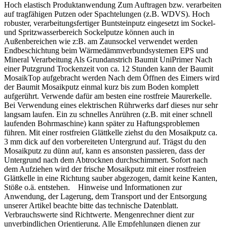
Hoch elastisch Produktanwendung Zum Auftragen bzw. verarbeiten
auf tragfähigen Putzen oder Spachtelungen (z.B. WDVS). Hoch
robuster, verarbeitungsfertiger Buntsteinputz eingesetzt im Sockel-
und Spritzwasserbereich Sockelputze können auch in
Außenbereichen wie z:B. am Zaunsockel verwendet werden
Endbeschichtung beim Wärmedämmverbundsystemen EPS und
Mineral Verarbeitung Als Grundanstrich Baumit UniPrimer Nach
einer Putzgrund Trockenzeit von ca. 12 Stunden kann der Baumit
MosaikTop aufgebracht werden Nach dem Öffnen des Eimers wird
der Baumit Mosaikputz einmal kurz bis zum Boden komplett
aufgerührt. Verwende dafür am besten eine rostfreie Maurerkelle.
Bei Verwendung eines elektrischen Rührwerks darf dieses nur sehr
langsam laufen. Ein zu schnelles Anrühren (z.B. mit einer schnell
laufenden Bohrmaschine) kann später zu Haftungsproblemen
führen. Mit einer rostfreien Glättkelle ziehst du den Mosaikputz ca.
3 mm dick auf den vorbereiteten Untergrund auf. Trägst du den
Mosaikputz zu dünn auf, kann es ansonsten passieren, dass der
Untergrund nach dem Abtrocknen durchschimmert. Sofort nach
dem Aufziehen wird der frische Mosaikputz mit einer rostfreien
Glättkelle in eine Richtung sauber abgezogen, damit keine Kanten,
Stöße o.ä. entstehen. Hinweise und Informationen zur
Anwendung, der Lagerung, dem Transport und der Entsorgung
unserer Artikel beachte bitte das technische Datenblatt.
Verbrauchswerte sind Richtwerte. Mengenrechner dient zur
unverbindlichen Orientierung. Alle Empfehlungen dienen zur