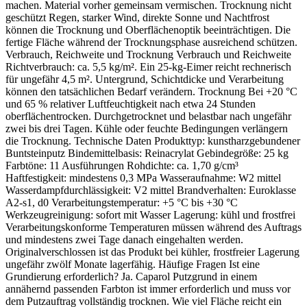
machen. Material vorher gemeinsam vermischen. Trocknung nicht
geschützt Regen, starker Wind, direkte Sonne und Nachtfrost
können die Trocknung und Oberflächenoptik beeinträchtigen. Die
fertige Fläche während der Trocknungsphase ausreichend schützen.
Verbrauch, Reichweite und Trocknung Verbrauch und Reichweite
Richtverbrauch: ca. 5,5 kg/m². Ein 25-kg-Eimer reicht rechnerisch
für ungefähr 4,5 m². Untergrund, Schichtdicke und Verarbeitung
können den tatsächlichen Bedarf verändern. Trocknung Bei +20 °C
und 65 % relativer Luftfeuchtigkeit nach etwa 24 Stunden
oberflächentrocken. Durchgetrocknet und belastbar nach ungefähr
zwei bis drei Tagen. Kühle oder feuchte Bedingungen verlängern
die Trocknung. Technische Daten Produkttyp: kunstharzgebundener
Buntsteinputz Bindemittelbasis: Reinacrylat Gebindegröße: 25 kg
Farbtöne: 11 Ausführungen Rohdichte: ca. 1,70 g/cm³
Haftfestigkeit: mindestens 0,3 MPa Wasseraufnahme: W2 mittel
Wasserdampfdurchlässigkeit: V2 mittel Brandverhalten: Euroklasse
A2-s1, d0 Verarbeitungstemperatur: +5 °C bis +30 °C
Werkzeugreinigung: sofort mit Wasser Lagerung: kühl und frostfrei
Verarbeitungskonforme Temperaturen müssen während des Auftrags
und mindestens zwei Tage danach eingehalten werden.
Originalverschlossen ist das Produkt bei kühler, frostfreier Lagerung
ungefähr zwölf Monate lagerfähig. Häufige Fragen Ist eine
Grundierung erforderlich? Ja. Caparol Putzgrund in einem
annähernd passenden Farbton ist immer erforderlich und muss vor
dem Putzauftrag vollständig trocknen. Wie viel Fläche reicht ein