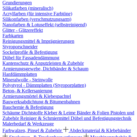
Grundierungen
Silikatfarben (mineralisch)
Acrylfarben (für intensive Farbtöne)
Silikonfarben (verschmutzungsarm)
Nanofarben & Lotuseffekt (selbstreinigend)
Glitter - Glitzereffekt
Farbkarten
Reinigungsmittel & Imprägnierungen
Styroporschneider
Sockelprofile & Befestigung
Dübel für Fassadendämmung
Kantenschutz & Anputzleisten & Zubehör
Armierungsgewebe, Dichtbänder & Schaum
Hanfdämmplatten
Mineralwolle - Steinwolle
Polystyrol - Dämmplatten (Styroporplatten)
Beton- & Kellersanierung
Armierungsmörtel & Klebespachtel
Bauwerksabdichtung & Bitumenbahnen
Bauchemie & Befestigung
Schäume
Dichtstoffe
Kleber & Leime
Bänder & Folien
Pistolen und
Zubehör
Reiniger & Schmiermittel
Dübel und Befestigungstechnik
Malerbedarf & Werkzeuge
Farbwalzen, Pinsel & Zubehör
Abdeckmaterial & Klebebänder