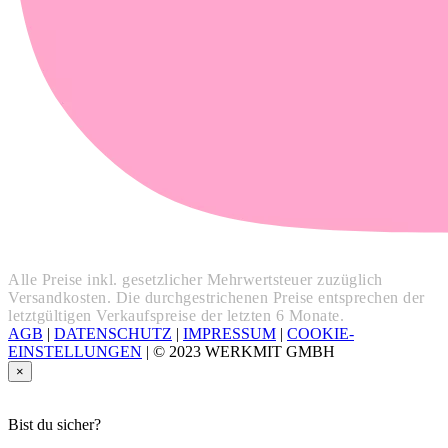
Alle Preise inkl. gesetzlicher Mehrwertsteuer zuzüglich
Versandkosten. Die durchgestrichenen Preise entsprechen der
letztgültigen Verkaufspreise der letzten 6 Monate.
AGB
|
DATENSCHUTZ
|
IMPRESSUM
|
COOKIE-
EINSTELLUNGEN
|
© 2023 WERKMIT GMBH
×
Bist du sicher?