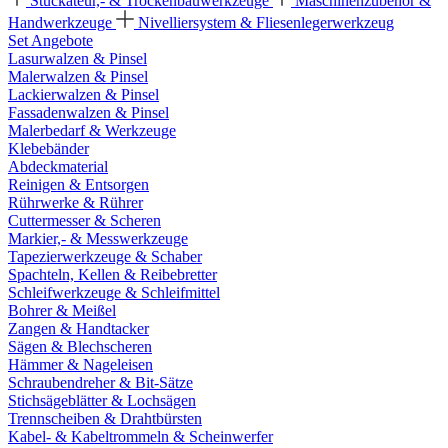
Stuckateur,- & Trockenbauwerkzeuge
Maschinenzubehör &
Handwerkzeuge
Nivelliersystem & Fliesenlegerwerkzeug
Set Angebote
Lasurwalzen & Pinsel
Malerwalzen & Pinsel
Lackierwalzen & Pinsel
Fassadenwalzen & Pinsel
Malerbedarf & Werkzeuge
Klebebänder
Abdeckmaterial
Reinigen & Entsorgen
Rührwerke & Rührer
Cuttermesser & Scheren
Markier,- & Messwerkzeuge
Tapezierwerkzeuge & Schaber
Spachteln, Kellen & Reibebretter
Schleifwerkzeuge & Schleifmittel
Bohrer & Meißel
Zangen & Handtacker
Sägen & Blechscheren
Hämmer & Nageleisen
Schraubendreher & Bit-Sätze
Stichsägeblätter & Lochsägen
Trennscheiben & Drahtbürsten
Kabel- & Kabeltrommeln & Scheinwerfer