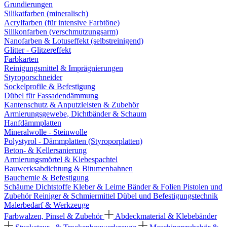
Grundierungen
Silikatfarben (mineralisch)
Acrylfarben (für intensive Farbtöne)
Silikonfarben (verschmutzungsarm)
Nanofarben & Lotuseffekt (selbstreinigend)
Glitter - Glitzereffekt
Farbkarten
Reinigungsmittel & Imprägnierungen
Styroporschneider
Sockelprofile & Befestigung
Dübel für Fassadendämmung
Kantenschutz & Anputzleisten & Zubehör
Armierungsgewebe, Dichtbänder & Schaum
Hanfdämmplatten
Mineralwolle - Steinwolle
Polystyrol - Dämmplatten (Styroporplatten)
Beton- & Kellersanierung
Armierungsmörtel & Klebespachtel
Bauwerksabdichtung & Bitumenbahnen
Bauchemie & Befestigung
Schäume
Dichtstoffe
Kleber & Leime
Bänder & Folien
Pistolen und
Zubehör
Reiniger & Schmiermittel
Dübel und Befestigungstechnik
Malerbedarf & Werkzeuge
Farbwalzen, Pinsel & Zubehör
Abdeckmaterial & Klebebänder