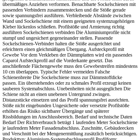
übermäßiges Anziehen verformen. Benachbarte Sockelschienen mit
passenden Verbindern zusammenstecken und die Stöße gerade
sowie spannungsfrei ausführen. Verbleibende Abstände zwischen
Wand und Sockelschiene mit einem geeigneten systemzugehörigen
Kleber lückenlos schließen. Profilstöße und Armierung richtig
ausführen Sockelschienen verbinden Die Aluminiumprofile nicht
stumpf und ungesichert gegeneinander stellen. Passende
Sockelschienen-Verbinder halten die Stöße ausgerichtet und
erleichtern einen gleichmäßigen Übergang. Aufsteckprofil mit
Gewebe Vor dem Verkleben der Dämmplatten wird ein passendes
Caparol Aufsteckprofil auf die Vorderkante gesetzt. Das
anschließende Flächengewebe muss den Gewebestreifen mindestens
10 cm überlappen. Typische Fehler vermeiden Falsche
Schienenbreite Die Sockelschiene muss zur Dämmstoffdicke
passen. Ein überstehendes oder zu schmales Profil erzeugt keinen
sauberen Systemabschluss. Unebenheiten nicht ausgeglichen Die
Schiene nicht an einen unebenen Untergrund zwingen.
Distanzstücke einsetzen und das Profil spannungsfrei ausrichten.
Stöße nicht eingebunden Ungesicherte oder versetzte Profilstöße
erhöhen das Risiko sichtbarer Übergänge und späterer
Rissbildungen im Anschlussbereich. Bedarf und technische Daten
Bedarf Der Richtverbrauch beträgt 1 laufenden Meter Sockelschiene
je laufendem Meter Fassadenabschluss. Zuschnitte, Gebäudeecken
und Verschnitt bei der Mengenermittlung zusätzlich berücksichtigen.
Produkttyp: Aluminium-Systemabschlussprofil Profilform: