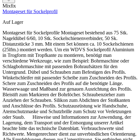
Mixfix
Montageset für Sockelprofil
Auf Lager
Montageset für Sockelprofile Montageset bestehend aus 75 Stk.
Nageldübel 6/60, 10 Stk. Sockelschienenverbinder, 50 Sk.
Distanzstücke 3 mm. Mit einem Set können ca. 10 Sockelschienen
(25lfm.) montiert werden. Um ein WDVS Sockelprofil Aluminium
in Trogform mit Tropfkante zu montieren, benötigt man
verschiedene Werkzeuge, wie zum Beispiel: Bohrmaschine oder
Schlagbohrmaschine mit passenden Bohraufsätzen für den
Untergrund. Dübel und Schrauben zum Befestigen des Profils.
Winkelschleifer mit passender Scheibe zum Zuschneiden des Profils.
Schere zum Zuschneiden des Profils auf die benötigte Länge.
Wasserwaage und Maßband zur genauen Ausrichtung des Profils.
Bleistift zum Markieren der Bohrlöcher. Schraubenzieher zum
Anziehen der Schrauben. Silikon zum Abdichten der Stoßkanten
und Anschlüsse des Profils. Schutzausrüstung wie Handschuhe,
Atemschutzmaske und Schutzbrille zum Schutz vor Verletzungen
oder Staub. Hinweise und Informationen zur Anwendung, der
Lagerung, dem Transport und der Entsorgung unserer Artikel
beachte bitte das technische Datenblatt. Verbrauchswerte sind
Richtwerte. Mengenrechner dient zur unverbindlichen Orientierung.
Alle Empfehlungen dienen zur Unterstützung. Sie entbinden nicht