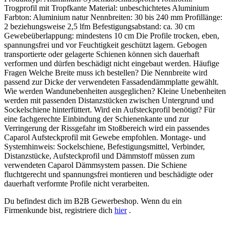
Trogprofil mit Tropfkante Material: unbeschichtetes Aluminium
Farbton: Aluminium natur Nennbreiten: 30 bis 240 mm Profillänge:
2 beziehungsweise 2,5 lfm Befestigungsabstand: ca. 30 cm
Gewebeüberlappung: mindestens 10 cm Die Profile trocken, eben,
spannungsfrei und vor Feuchtigkeit geschützt lagern. Gebogen
transportierte oder gelagerte Schienen können sich dauerhaft
verformen und dürfen beschädigt nicht eingebaut werden. Häufige
Fragen Welche Breite muss ich bestellen? Die Nennbreite wird
passend zur Dicke der verwendeten Fassadendämmplatte gewählt.
Wie werden Wandunebenheiten ausgeglichen? Kleine Unebenheiten
werden mit passenden Distanzstücken zwischen Untergrund und
Sockelschiene hinterfüttert. Wird ein Aufsteckprofil benötigt? Für
eine fachgerechte Einbindung der Schienenkante und zur
Verringerung der Rissgefahr im Stoßbereich wird ein passendes
Caparol Aufsteckprofil mit Gewebe empfohlen. Montage- und
Systemhinweis: Sockelschiene, Befestigungsmittel, Verbinder,
Distanzstücke, Aufsteckprofil und Dämmstoff müssen zum
verwendeten Caparol Dämmsystem passen. Die Schiene
fluchtgerecht und spannungsfrei montieren und beschädigte oder
dauerhaft verformte Profile nicht verarbeiten.
Du befindest dich im B2B Gewerbeshop. Wenn du ein
Firmenkunde bist, registriere dich
hier
.