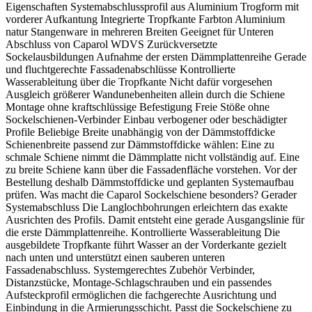
Eigenschaften Systemabschlussprofil aus Aluminium Trogform mit
vorderer Aufkantung Integrierte Tropfkante Farbton Aluminium
natur Stangenware in mehreren Breiten Geeignet für Unteren
Abschluss von Caparol WDVS Zurückversetzte
Sockelausbildungen Aufnahme der ersten Dämmplattenreihe Gerade
und fluchtgerechte Fassadenabschlüsse Kontrollierte
Wasserableitung über die Tropfkante Nicht dafür vorgesehen
Ausgleich größerer Wandunebenheiten allein durch die Schiene
Montage ohne kraftschlüssige Befestigung Freie Stöße ohne
Sockelschienen-Verbinder Einbau verbogener oder beschädigter
Profile Beliebige Breite unabhängig von der Dämmstoffdicke
Schienenbreite passend zur Dämmstoffdicke wählen: Eine zu
schmale Schiene nimmt die Dämmplatte nicht vollständig auf. Eine
zu breite Schiene kann über die Fassadenfläche vorstehen. Vor der
Bestellung deshalb Dämmstoffdicke und geplanten Systemaufbau
prüfen. Was macht die Caparol Sockelschiene besonders? Gerader
Systemabschluss Die Langlochbohrungen erleichtern das exakte
Ausrichten des Profils. Damit entsteht eine gerade Ausgangslinie für
die erste Dämmplattenreihe. Kontrollierte Wasserableitung Die
ausgebildete Tropfkante führt Wasser an der Vorderkante gezielt
nach unten und unterstützt einen sauberen unteren
Fassadenabschluss. Systemgerechtes Zubehör Verbinder,
Distanzstücke, Montage-Schlagschrauben und ein passendes
Aufsteckprofil ermöglichen die fachgerechte Ausrichtung und
Einbindung in die Armierungsschicht. Passt die Sockelschiene zu