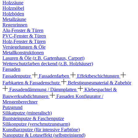
Holzzäune
Holzmöbel
Holzböden
Metallzäune
Regenrinnen
Alu-Fenster & Türen
PVC-Fenster & Türen
Holz-Fenster & Türen
Versiegelungen & Öle
Metallkonstruktionen
Lasuren & Öle (z.B. Gartenhaus, Carport)
Wetterschutzfarben deckend (z.B. Holzhäuser)
Fassaden
Fassadenputze
Fassadenfarben
Effektbeschichtungen
Farbkarten & Fassadenschutz
Befestigungsmaterial & Zubehör
Fassadendämmung / Dämmplatten
Klebespachtel &
Bauwerksabdichtungen
Fassaden Konfigurator /
Mengenberechner
Putzgrund
Silikatputze (mineralisch)
Buntsteinputze & Faschenputze
Silikonputze (verschmutzungsarm)
Kunstharzputze (für intensive Farbtöne)
Nanoputze & Lotuseffekt (selbstreinigend)