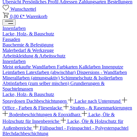
Übersicht
Persönliches Profil
Adressen
Zahlungsarten
Bestellungen
Wunschzettel
0,00 €*
Warenkorb
Innenfarben
Lacke, Holz- & Bauschutz
Fassaden
Bauchemie & Befestigung
Malerbedarf & Werkzeuge
Arbeitskleidung & Arbeitsschutz
Innenfarben
Meist gekaufte Wandfarben
Farbkarten
Kalkfarben
Innenputze
Leimfarben
Latexfarben (abwischbar)
Dispersions - Wandfarben
Mineralfarben (atmungsaktiv)
Schimmelschutz & Isolierfarben
Abtönfarben (zum selber mischen)
Grundierungen &
Spachtelmassen
Lacke, Holz- & Bauschutz
Spraydosen
Dachbeschichtungen
Lacke nach Untergrund
Office - Farben & Fliesenlacke
Straßen,- & Rasenmarkierungen
Bodenbeschichtungen & Epoxidharz
Lacke, Öle &
Holzschutz für Innenbereiche
Lacke, Öle & Holzschutz für
Außenbereiche
Füllspachtel - Feinspachtel - Polyesterspachtel
Blechdachbeschichtung