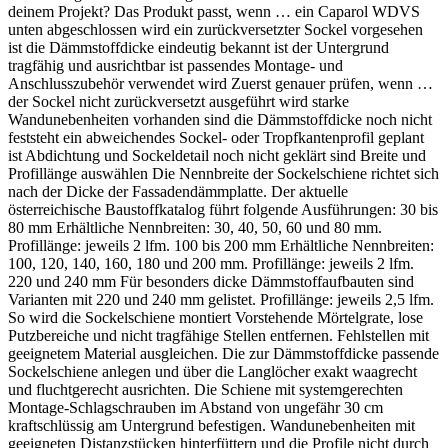
deinem Projekt? Das Produkt passt, wenn … ein Caparol WDVS
unten abgeschlossen wird ein zurückversetzter Sockel vorgesehen
ist die Dämmstoffdicke eindeutig bekannt ist der Untergrund
tragfähig und ausrichtbar ist passendes Montage- und
Anschlusszubehör verwendet wird Zuerst genauer prüfen, wenn …
der Sockel nicht zurückversetzt ausgeführt wird starke
Wandunebenheiten vorhanden sind die Dämmstoffdicke noch nicht
feststeht ein abweichendes Sockel- oder Tropfkantenprofil geplant
ist Abdichtung und Sockeldetail noch nicht geklärt sind Breite und
Profillänge auswählen Die Nennbreite der Sockelschiene richtet sich
nach der Dicke der Fassadendämmplatte. Der aktuelle
österreichische Baustoffkatalog führt folgende Ausführungen: 30 bis
80 mm Erhältliche Nennbreiten: 30, 40, 50, 60 und 80 mm.
Profillänge: jeweils 2 lfm. 100 bis 200 mm Erhältliche Nennbreiten:
100, 120, 140, 160, 180 und 200 mm. Profillänge: jeweils 2 lfm.
220 und 240 mm Für besonders dicke Dämmstoffaufbauten sind
Varianten mit 220 und 240 mm gelistet. Profillänge: jeweils 2,5 lfm.
So wird die Sockelschiene montiert Vorstehende Mörtelgrate, lose
Putzbereiche und nicht tragfähige Stellen entfernen. Fehlstellen mit
geeignetem Material ausgleichen. Die zur Dämmstoffdicke passende
Sockelschiene anlegen und über die Langlöcher exakt waagrecht
und fluchtgerecht ausrichten. Die Schiene mit systemgerechten
Montage-Schlagschrauben im Abstand von ungefähr 30 cm
kraftschlüssig am Untergrund befestigen. Wandunebenheiten mit
geeigneten Distanzstücken hinterfüttern und die Profile nicht durch