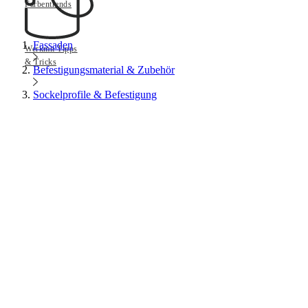
Farbentrends
Fassaden
Werkmit Tipps
& Tricks
Befestigungsmaterial & Zubehör
Sockelprofile & Befestigung