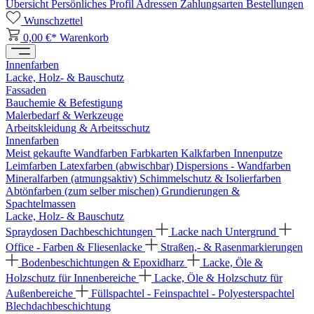
Übersicht
Persönliches Profil
Adressen
Zahlungsarten
Bestellungen
Wunschzettel
0,00 €*
Warenkorb
Innenfarben
Lacke, Holz- & Bauschutz
Fassaden
Bauchemie & Befestigung
Malerbedarf & Werkzeuge
Arbeitskleidung & Arbeitsschutz
Innenfarben
Meist gekaufte Wandfarben
Farbkarten
Kalkfarben
Innenputze
Leimfarben
Latexfarben (abwischbar)
Dispersions - Wandfarben
Mineralfarben (atmungsaktiv)
Schimmelschutz & Isolierfarben
Abtönfarben (zum selber mischen)
Grundierungen &
Spachtelmassen
Lacke, Holz- & Bauschutz
Spraydosen
Dachbeschichtungen
Lacke nach Untergrund
Office - Farben & Fliesenlacke
Straßen,- & Rasenmarkierungen
Bodenbeschichtungen & Epoxidharz
Lacke, Öle &
Holzschutz für Innenbereiche
Lacke, Öle & Holzschutz für
Außenbereiche
Füllspachtel - Feinspachtel - Polyesterspachtel
Blechdachbeschichtung