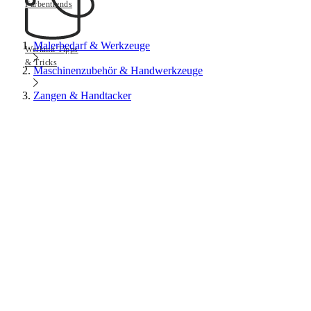
Farbentrends
Malerbedarf & Werkzeuge
Werkmit Tipps
& Tricks
Maschinenzubehör & Handwerkzeuge
Zangen & Handtacker