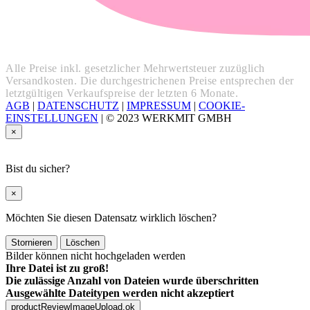
Alle Preise inkl. gesetzlicher Mehrwertsteuer zuzüglich
Versandkosten. Die durchgestrichenen Preise entsprechen der
letztgültigen Verkaufspreise der letzten 6 Monate.
AGB
|
DATENSCHUTZ
|
IMPRESSUM
|
COOKIE-
EINSTELLUNGEN
|
© 2023 WERKMIT GMBH
×
Bist du sicher?
×
Möchten Sie diesen Datensatz wirklich löschen?
Stornieren
Löschen
Bilder können nicht hochgeladen werden
Ihre Datei ist zu groß!
Die zulässige Anzahl von Dateien wurde überschritten
Ausgewählte Dateitypen werden nicht akzeptiert
productReviewImageUpload.ok