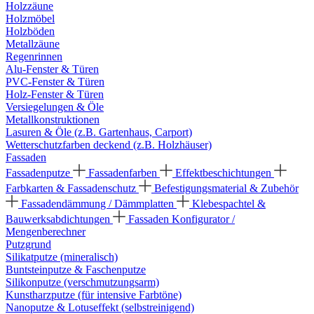
Holzzäune
Holzmöbel
Holzböden
Metallzäune
Regenrinnen
Alu-Fenster & Türen
PVC-Fenster & Türen
Holz-Fenster & Türen
Versiegelungen & Öle
Metallkonstruktionen
Lasuren & Öle (z.B. Gartenhaus, Carport)
Wetterschutzfarben deckend (z.B. Holzhäuser)
Fassaden
Fassadenputze
Fassadenfarben
Effektbeschichtungen
Farbkarten & Fassadenschutz
Befestigungsmaterial & Zubehör
Fassadendämmung / Dämmplatten
Klebespachtel &
Bauwerksabdichtungen
Fassaden Konfigurator /
Mengenberechner
Putzgrund
Silikatputze (mineralisch)
Buntsteinputze & Faschenputze
Silikonputze (verschmutzungsarm)
Kunstharzputze (für intensive Farbtöne)
Nanoputze & Lotuseffekt (selbstreinigend)