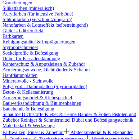
Grundierungen
Silikatfarben (mineralisch)
Acrylfarben (für intensive Farbtöne)
Silikonfarben (verschmutzungsarm)
Nanofarben & Lotuseffekt (selbstreinigend)
Glitter - Glitzereffekt
Farbkarten
Reinigungsmittel & Imprägnierungen
Styroporschneider
Sockelprofile & Befestigung
Dübel für Fassadendämmung
Kantenschutz & Anputzleisten & Zubehör
Armierungsgewebe, Dichtbänder & Schaum
Hanfdämmplatten
Mineralwolle - Steinwolle
Polystyrol - Dämmplatten (Styroporplatten)
Beton- & Kellersanierung
Armierungsmörtel & Klebespachtel
Bauwerksabdichtung & Bitumenbahnen
Bauchemie & Befestigung
Schäume
Dichtstoffe
Kleber & Leime
Bänder & Folien
Pistolen und
Zubehör
Reiniger & Schmiermittel
Dübel und Befestigungstechnik
Malerbedarf & Werkzeuge
Farbwalzen, Pinsel & Zubehör
Abdeckmaterial & Klebebänder