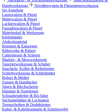
Stuckateur,- & Trockenbauwerkzeuge
Maschinenzubehör &
Handwerkzeuge
Nivelliersystem & Fliesenlegerwerkzeug
Set Angebote
Lasurwalzen & Pinsel
Malerwalzen & Pinsel
Lackierwalzen & Pinsel
Fassadenwalzen & Pinsel
Malerbedarf & Werkzeuge
Klebebänder
Abdeckmaterial
Reinigen & Entsorgen
Rührwerke & Rührer
Cuttermesser & Scheren
Markier,- & Messwerkzeuge
Tapezierwerkzeuge & Schaber
Spachteln, Kellen & Reibebretter
Schleifwerkzeuge & Schleifmittel
Bohrer & Meißel
Zangen & Handtacker
Sägen & Blechscheren
Hämmer & Nageleisen
Schraubendreher & Bit-Sätze
Stichsägeblätter & Lochsägen
Trennscheiben & Drahtbürsten
Kabel- & Kabeltrommeln & Scheinwerfer