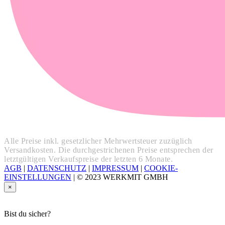
Alle Preise inkl. gesetzlicher Mehrwertsteuer zuzüglich
Versandkosten. Die durchgestrichenen Preise entsprechen der
letztgültigen Verkaufspreise der letzten 6 Monate.
AGB
|
DATENSCHUTZ
|
IMPRESSUM
|
COOKIE-
EINSTELLUNGEN
|
© 2023 WERKMIT GMBH
×
Bist du sicher?