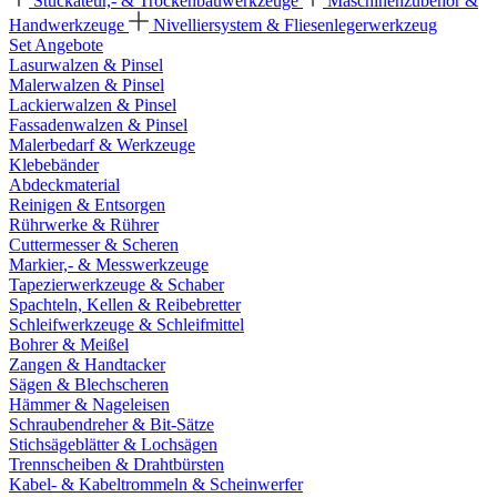
Stuckateur,- & Trockenbauwerkzeuge
Maschinenzubehör &
Handwerkzeuge
Nivelliersystem & Fliesenlegerwerkzeug
Set Angebote
Lasurwalzen & Pinsel
Malerwalzen & Pinsel
Lackierwalzen & Pinsel
Fassadenwalzen & Pinsel
Malerbedarf & Werkzeuge
Klebebänder
Abdeckmaterial
Reinigen & Entsorgen
Rührwerke & Rührer
Cuttermesser & Scheren
Markier,- & Messwerkzeuge
Tapezierwerkzeuge & Schaber
Spachteln, Kellen & Reibebretter
Schleifwerkzeuge & Schleifmittel
Bohrer & Meißel
Zangen & Handtacker
Sägen & Blechscheren
Hämmer & Nageleisen
Schraubendreher & Bit-Sätze
Stichsägeblätter & Lochsägen
Trennscheiben & Drahtbürsten
Kabel- & Kabeltrommeln & Scheinwerfer