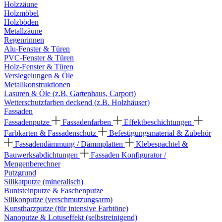
Holzzäune
Holzmöbel
Holzböden
Metallzäune
Regenrinnen
Alu-Fenster & Türen
PVC-Fenster & Türen
Holz-Fenster & Türen
Versiegelungen & Öle
Metallkonstruktionen
Lasuren & Öle (z.B. Gartenhaus, Carport)
Wetterschutzfarben deckend (z.B. Holzhäuser)
Fassaden
Fassadenputze
Fassadenfarben
Effektbeschichtungen
Farbkarten & Fassadenschutz
Befestigungsmaterial & Zubehör
Fassadendämmung / Dämmplatten
Klebespachtel &
Bauwerksabdichtungen
Fassaden Konfigurator /
Mengenberechner
Putzgrund
Silikatputze (mineralisch)
Buntsteinputze & Faschenputze
Silikonputze (verschmutzungsarm)
Kunstharzputze (für intensive Farbtöne)
Nanoputze & Lotuseffekt (selbstreinigend)