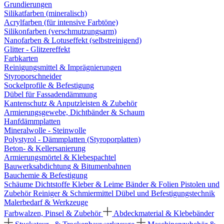
Grundierungen
Silikatfarben (mineralisch)
Acrylfarben (für intensive Farbtöne)
Silikonfarben (verschmutzungsarm)
Nanofarben & Lotuseffekt (selbstreinigend)
Glitter - Glitzereffekt
Farbkarten
Reinigungsmittel & Imprägnierungen
Styroporschneider
Sockelprofile & Befestigung
Dübel für Fassadendämmung
Kantenschutz & Anputzleisten & Zubehör
Armierungsgewebe, Dichtbänder & Schaum
Hanfdämmplatten
Mineralwolle - Steinwolle
Polystyrol - Dämmplatten (Styroporplatten)
Beton- & Kellersanierung
Armierungsmörtel & Klebespachtel
Bauwerksabdichtung & Bitumenbahnen
Bauchemie & Befestigung
Schäume
Dichtstoffe
Kleber & Leime
Bänder & Folien
Pistolen und
Zubehör
Reiniger & Schmiermittel
Dübel und Befestigungstechnik
Malerbedarf & Werkzeuge
Farbwalzen, Pinsel & Zubehör
Abdeckmaterial & Klebebänder