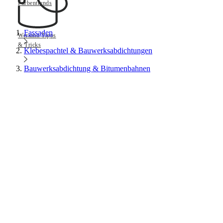
Farbentrends
Fassaden
Werkmit Tipps
& Tricks
Klebespachtel & Bauwerksabdichtungen
Bauwerksabdichtung & Bitumenbahnen