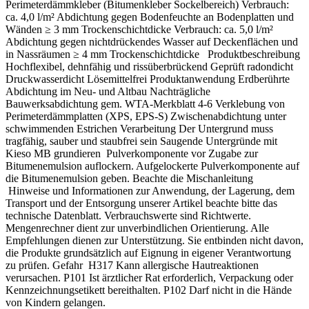
Perimeterdämmkleber (Bitumenkleber Sockelbereich) Verbrauch:
ca. 4,0 l/m² Abdichtung gegen Bodenfeuchte an Bodenplatten und
Wänden ≥ 3 mm Trockenschichtdicke Verbrauch: ca. 5,0 l/m²
Abdichtung gegen nichtdrückendes Wasser auf Deckenflächen und
in Nassräumen ≥ 4 mm Trockenschichtdicke Produktbeschreibung
Hochflexibel, dehnfähig und rissüberbrückend Geprüft radondicht
Druckwasserdicht Lösemittelfrei Produktanwendung Erdberührte
Abdichtung im Neu- und Altbau Nachträgliche
Bauwerksabdichtung gem. WTA-Merkblatt 4-6 Verklebung von
Perimeterdämmplatten (XPS, EPS-S) Zwischenabdichtung unter
schwimmenden Estrichen Verarbeitung Der Untergrund muss
tragfähig, sauber und staubfrei sein Saugende Untergründe mit
Kieso MB grundieren Pulverkomponente vor Zugabe zur
Bitumenemulsion auflockern. Aufgelockerte Pulverkomponente auf
die Bitumenemulsion geben. Beachte die Mischanleitung
Hinweise und Informationen zur Anwendung, der Lagerung, dem
Transport und der Entsorgung unserer Artikel beachte bitte das
technische Datenblatt. Verbrauchswerte sind Richtwerte.
Mengenrechner dient zur unverbindlichen Orientierung. Alle
Empfehlungen dienen zur Unterstützung. Sie entbinden nicht davon,
die Produkte grundsätzlich auf Eignung in eigener Verantwortung
zu prüfen. Gefahr H317 Kann allergische Hautreaktionen
verursachen. P101 Ist ärztlicher Rat erforderlich, Verpackung oder
Kennzeichnungsetikett bereithalten. P102 Darf nicht in die Hände
von Kindern gelangen.