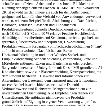
schnelle und effiziente Arbeit und eine schnelle Rückkehr zur
Nutzung der abgedichteten Flächen. REMMERS Multi-Baudicht
2K ist sowohl für den Innen- als auch für den Außenbereich
geeignet und kann für eine Vielzahl von Anwendungen verwendet
werden, wie zum Beispiel für die Abdichtung von Dachflächen,
Balkonen, Terrassen, Fassaden und Fundamenten.
Produktbeschreibung Schnelle Durchtrocknung und Vernetzung
nach 18 Std. bei 5 °C und 90 % relative Feuchte Hochflexibel,
dehnfähig und rissüberbrückend Schlämm-, streich-, spachtel- und
spritzfähig Überstreich- und überputzbar, UV-beständig
Produktanwendung Reparatur von Flachdachabdichtungen (< 1m²)
auf nicht unterwohnten Dachflächen aus Beton
Horizontalabdichtung in und unter Wänden Sockel- und
Fußpunktabdichtung Schnellabdichtung Verarbeitung Grate und
Mörtelreste entfernen. Ecken und Kanten fasen oder brechen
Saugende mineralische Untergründe mit Kiesol MB grundieren. Als
Kontaktschicht sowie zur Blasenvermeidung Kratzspachtelung mit
dem Produkt herstellen Hinweise und Informationen zur
Anwendung, der Lagerung, dem Transport und der Entsorgung
unserer Artikel beachte bitte das technische Datenblatt.
Verbrauchswerte sind Richtwerte. Mengenrechner dient zur
unverbindlichen Orientierung. Alle Empfehlungen dienen zur
Unterstützung. Sie entbinden nicht davon, die Produkte
grundsätzlich auf Eignung in eigener Verantwortung zu prüfen.
Gefahr H318 Verursacht schwere Augenschäden. P101 Ist