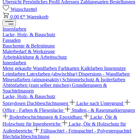
Übersicht
Persönliches Profil
Adressen
Zahlungsarten
Bestellungen
Wunschzettel
0,00 €*
Warenkorb
Innenfarben
Lacke, Holz- & Bauschutz
Fassaden
Bauchemie & Befestigung
Malerbedarf & Werkzeuge
Arbeitskleidung & Arbeitsschutz
Innenfarben
Meist gekaufte Wandfarben
Farbkarten
Kalkfarben
Innenputze
Leimfarben
Latexfarben (abwischbar)
Dispersions - Wandfarben
Mineralfarben (atmungsaktiv)
Schimmelschutz & Isolierfarben
Abtönfarben (zum selber mischen)
Grundierungen &
Spachtelmassen
Lacke, Holz- & Bauschutz
Spraydosen
Dachbeschichtungen
Lacke nach Untergrund
Office - Farben & Fliesenlacke
Straßen,- & Rasenmarkierungen
Bodenbeschichtungen & Epoxidharz
Lacke, Öle &
Holzschutz für Innenbereiche
Lacke, Öle & Holzschutz für
Außenbereiche
Füllspachtel - Feinspachtel - Polyesterspachtel
Blechdachbeschichtung