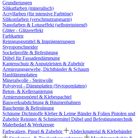
Grundierungen
Silikatfarben (mineralisch)
Acrylfarben (für intensive Farbtöne)
Silikonfarben (verschmutzungsarm)
Nanofarben & Lotuseffekt (selbstreinigend)
Glitter - Glitzereffekt
Farbkarten
Reinigungsmittel & Imprägnierungen
Styroporschneider
Sockelprofile & Befestigung
Dübel für Fassadendämmung
Kantenschutz & Anputzleisten & Zubehör
Armierungsgewebe, Dichtbänder & Schaum
Hanfdämmplatten
Mineralwolle - Steinwolle
Polystyrol - Dämmplatten (Styroporplatten)
Beton- & Kellersanierung
Armierungsmörtel & Klebespachtel
Bauwerksabdichtung & Bitumenbahnen
Bauchemie & Befestigung
Schäume
Dichtstoffe
Kleber & Leime
Bänder & Folien
Pistolen und
Zubehör
Reiniger & Schmiermittel
Dübel und Befestigungstechnik
Malerbedarf & Werkzeuge
Farbwalzen, Pinsel & Zubehör
Abdeckmaterial & Klebebänder