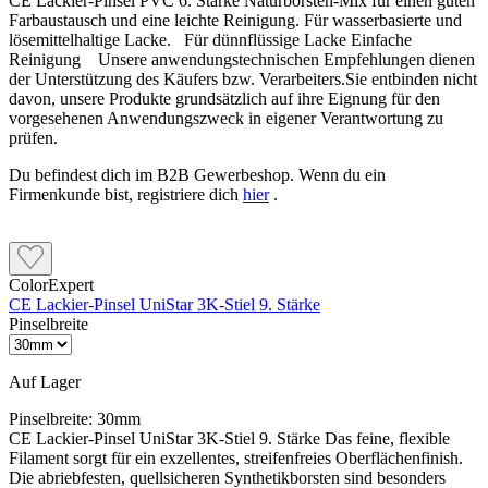
CE Lackier-Pinsel PVC 6. Stärke Naturborsten-Mix für einen guten
Farbaustausch und eine leichte Reinigung. Für wasserbasierte und
lösemittelhaltige Lacke. Für dünnflüssige Lacke Einfache
Reinigung Unsere anwendungstechnischen Empfehlungen dienen
der Unterstützung des Käufers bzw. Verarbeiters.Sie entbinden nicht
davon, unsere Produkte grundsätzlich auf ihre Eignung für den
vorgesehenen Anwendungszweck in eigener Verantwortung zu
prüfen.
Du befindest dich im B2B Gewerbeshop. Wenn du ein
Firmenkunde bist, registriere dich
hier
.
ColorExpert
CE Lackier-Pinsel UniStar 3K-Stiel 9. Stärke
Pinselbreite
Auf Lager
Pinselbreite:
30mm
CE Lackier-Pinsel UniStar 3K-Stiel 9. Stärke Das feine, flexible
Filament sorgt für ein exzellentes, streifenfreies Oberflächenfinish.
Die abriebfesten, quellsicheren Synthetikborsten sind besonders