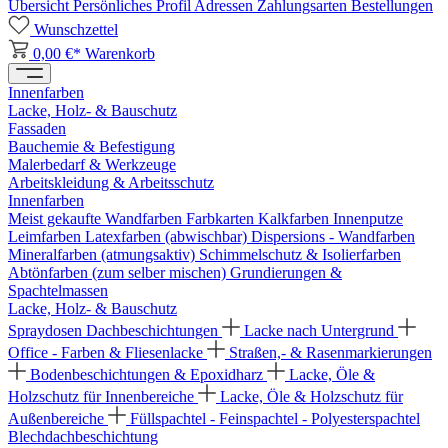
Übersicht
Persönliches Profil
Adressen
Zahlungsarten
Bestellungen
Wunschzettel
0,00 €*
Warenkorb
Innenfarben
Lacke, Holz- & Bauschutz
Fassaden
Bauchemie & Befestigung
Malerbedarf & Werkzeuge
Arbeitskleidung & Arbeitsschutz
Innenfarben
Meist gekaufte Wandfarben
Farbkarten
Kalkfarben
Innenputze
Leimfarben
Latexfarben (abwischbar)
Dispersions - Wandfarben
Mineralfarben (atmungsaktiv)
Schimmelschutz & Isolierfarben
Abtönfarben (zum selber mischen)
Grundierungen &
Spachtelmassen
Lacke, Holz- & Bauschutz
Spraydosen
Dachbeschichtungen
Lacke nach Untergrund
Office - Farben & Fliesenlacke
Straßen,- & Rasenmarkierungen
Bodenbeschichtungen & Epoxidharz
Lacke, Öle &
Holzschutz für Innenbereiche
Lacke, Öle & Holzschutz für
Außenbereiche
Füllspachtel - Feinspachtel - Polyesterspachtel
Blechdachbeschichtung