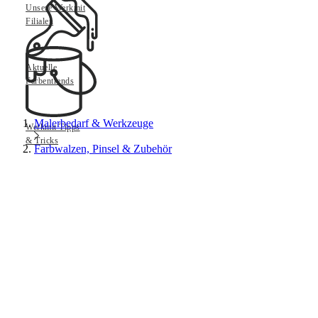
Unsere Werkmit
Filialen
Aktuelle
Farbentrends
Malerbedarf & Werkzeuge
Werkmit Tipps
& Tricks
Farbwalzen, Pinsel & Zubehör