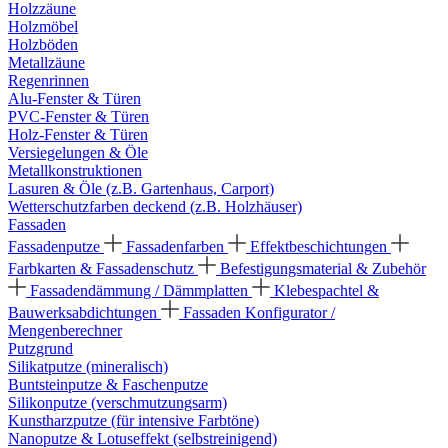
Holzzäune
Holzmöbel
Holzböden
Metallzäune
Regenrinnen
Alu-Fenster & Türen
PVC-Fenster & Türen
Holz-Fenster & Türen
Versiegelungen & Öle
Metallkonstruktionen
Lasuren & Öle (z.B. Gartenhaus, Carport)
Wetterschutzfarben deckend (z.B. Holzhäuser)
Fassaden
Fassadenputze
Fassadenfarben
Effektbeschichtungen
Farbkarten & Fassadenschutz
Befestigungsmaterial & Zubehör
Fassadendämmung / Dämmplatten
Klebespachtel &
Bauwerksabdichtungen
Fassaden Konfigurator /
Mengenberechner
Putzgrund
Silikatputze (mineralisch)
Buntsteinputze & Faschenputze
Silikonputze (verschmutzungsarm)
Kunstharzputze (für intensive Farbtöne)
Nanoputze & Lotuseffekt (selbstreinigend)