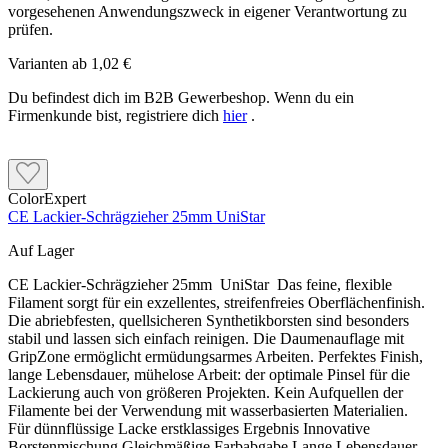
vorgesehenen Anwendungszweck in eigener Verantwortung zu
prüfen.
Varianten ab
1,02 €
Du befindest dich im B2B Gewerbeshop. Wenn du ein
Firmenkunde bist, registriere dich
hier
.
ColorExpert
CE Lackier-Schrägzieher 25mm UniStar
Auf Lager
CE Lackier-Schrägzieher 25mm UniStar Das feine, flexible
Filament sorgt für ein exzellentes, streifenfreies Oberflächenfinish.
Die abriebfesten, quellsicheren Synthetikborsten sind besonders
stabil und lassen sich einfach reinigen. Die Daumenauflage mit
GripZone ermöglicht ermüdungsarmes Arbeiten. Perfektes Finish,
lange Lebensdauer, mühelose Arbeit: der optimale Pinsel für die
Lackierung auch von größeren Projekten. Kein Aufquellen der
Filamente bei der Verwendung mit wasserbasierten Materialien.
Für dünnflüssige Lacke erstklassiges Ergebnis Innovative
Borstenmischung Gleichmäßige Farbabgabe Lange Lebensdauer