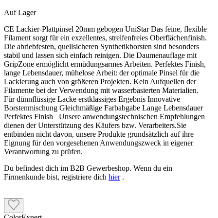
Auf Lager
CE Lackier-Plattpinsel 20mm gebogen UniStar Das feine, flexible
Filament sorgt für ein exzellentes, streifenfreies Oberflächenfinish.
Die abriebfesten, quellsicheren Synthetikborsten sind besonders
stabil und lassen sich einfach reinigen. Die Daumenauflage mit
GripZone ermöglicht ermüdungsarmes Arbeiten. Perfektes Finish,
lange Lebensdauer, mühelose Arbeit: der optimale Pinsel für die
Lackierung auch von größeren Projekten. Kein Aufquellen der
Filamente bei der Verwendung mit wasserbasierten Materialien.
Für dünnflüssige Lacke erstklassiges Ergebnis Innovative
Borstenmischung Gleichmäßige Farbabgabe Lange Lebensdauer
Perfektes Finish Unsere anwendungstechnischen Empfehlungen
dienen der Unterstützung des Käufers bzw. Verarbeiters.Sie
entbinden nicht davon, unsere Produkte grundsätzlich auf ihre
Eignung für den vorgesehenen Anwendungszweck in eigener
Verantwortung zu prüfen.
Du befindest dich im B2B Gewerbeshop. Wenn du ein
Firmenkunde bist, registriere dich
hier
.
ColorExpert