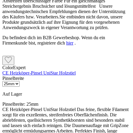
Abstreifen überschüssiger Farbe Für ein gleichmäßiges
Streichergebnis Bruchsicher und lösungsmittelfest Unsere
anwendungstechnischen Empfehlungen dienen der Unterstützung
des Käufers bzw. Verarbeiters.Sie entbinden nicht davon, unsere
Produkte grundsätzlich auf ihre Eignung für den vorgesehenen
Anwendungszweck in eigener Verantwortung zu prüfen.
Du befindest dich im B2B Gewerbeshop. Wenn du ein
Firmenkunde bist, registriere dich
hier
.
ColorExpert
CE Heizköper-Pinsel UniStar Holzstiel
Pinselbreite
Auf Lager
Pinselbreite:
25mm
CE Heizköper-Pinsel UniStar Holzstiel Das feine, flexible Filament
sorgt für ein exzellentes, streifenfreies Oberflächenfinish. Die
abriebfesten, quellsicheren Synthetikborsten sind besonders stabil
und lassen sich einfach reinigen. Die Daumenauflage mit GripZone
ermöglicht ermüdungsarmes Arbeiten. Perfektes Finish, lange