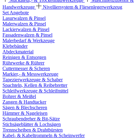
Stuckateur,- & Trockenbauwerkzeuge
Maschinenzubehör &
Handwerkzeuge
Nivelliersystem & Fliesenlegerwerkzeug
Set Angebote
Lasurwalzen & Pinsel
Malerwalzen & Pinsel
Lackierwalzen & Pinsel
Fassadenwalzen & Pinsel
Malerbedarf & Werkzeuge
Klebebänder
Abdeckmaterial
Reinigen & Entsorgen
Rührwerke & Rührer
Cuttermesser & Scheren
Markier,- & Messwerkzeuge
Tapezierwerkzeuge & Schaber
Spachteln, Kellen & Reibebretter
Schleifwerkzeuge & Schleifmittel
Bohrer & Meißel
Zangen & Handtacker
Sägen & Blechscheren
Hämmer & Nageleisen
Schraubendreher & Bit-Sätze
Stichsägeblätter & Lochsägen
Trennscheiben & Drahtbürsten
Kabel- & Kabeltrommeln & Scheinwerfer