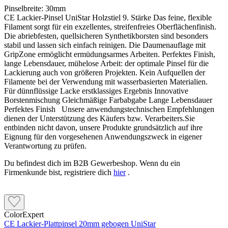
Pinselbreite:
30mm
CE Lackier-Pinsel UniStar Holzstiel 9. Stärke Das feine, flexible
Filament sorgt für ein exzellentes, streifenfreies Oberflächenfinish.
Die abriebfesten, quellsicheren Synthetikborsten sind besonders
stabil und lassen sich einfach reinigen. Die Daumenauflage mit
GripZone ermöglicht ermüdungsarmes Arbeiten. Perfektes Finish,
lange Lebensdauer, mühelose Arbeit: der optimale Pinsel für die
Lackierung auch von größeren Projekten. Kein Aufquellen der
Filamente bei der Verwendung mit wasserbasierten Materialien.
Für dünnflüssige Lacke erstklassiges Ergebnis Innovative
Borstenmischung Gleichmäßige Farbabgabe Lange Lebensdauer
Perfektes Finish Unsere anwendungstechnischen Empfehlungen
dienen der Unterstützung des Käufers bzw. Verarbeiters.Sie
entbinden nicht davon, unsere Produkte grundsätzlich auf ihre
Eignung für den vorgesehenen Anwendungszweck in eigener
Verantwortung zu prüfen.
Du befindest dich im B2B Gewerbeshop. Wenn du ein
Firmenkunde bist, registriere dich
hier
.
ColorExpert
CE Lackier-Plattpinsel 20mm gebogen UniStar