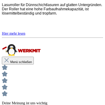
Lasurroller für Dünnschichtlasuren auf glatten Untergründen.
Der Roller hat eine hohe Farbaufnahmekapazität, ist
lösemittelbeständig und tropfarm.
Für Dünnschichtlasuren
Hohe Farbaufnahmekapazität
Lösemittelbeständig und tropfarm
Menü schließen
Unsere anwendungstechnischen Empfehlungen dienen der Unterstützung
des Käufers bzw. Verarbeiters.
Sie entbinden nicht davon, unsere Produkte grundsätzlich auf ihre Eignung
für den vorgesehenen Anwendungszweck in eigener Verantwortung zu
prüfen.
Deine Meinung ist uns wichtig