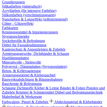
Grundierungen
Silikatfarben (mineralisch)
Acrylfarben (für intensive Farbtöne)
Silikonfarben (verschmutzungsarm)
Nanofarben & Lotuseffekt (selbstreinigend)
Glitter - Glitzereffekt
Farbkarten
Reinigungsmittel & Imprägnierungen
Styroporschneider
Sockelprofile & Befestigung
Dübel für Fassadendämmung
Kantenschutz & Anputzleisten & Zubehör
Armierungsgewebe, Dichtbänder & Schaum
Hanfdämmplatten
Mineralwolle - Steinwolle
Polystyrol - Dämmplatten (Styroporplatten)
Beton- & Kellersanierung
Armierungsmörtel & Klebespachtel
Bauwerksabdichtung & Bitumenbahnen
Bauchemie & Befestigung
Schäume
Dichtstoffe
Kleber & Leime
Bänder & Folien
Pistolen und
Zubehör
Reiniger & Schmiermittel
Dübel und Befestigungstechnik
Malerbedarf & Werkzeuge
Farbwalzen, Pinsel & Zubehör
Abdeckmaterial & Klebebänder