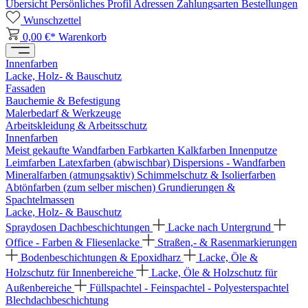
Übersicht
Persönliches Profil
Adressen
Zahlungsarten
Bestellungen
Wunschzettel
0,00 €*
Warenkorb
Innenfarben
Lacke, Holz- & Bauschutz
Fassaden
Bauchemie & Befestigung
Malerbedarf & Werkzeuge
Arbeitskleidung & Arbeitsschutz
Innenfarben
Meist gekaufte Wandfarben
Farbkarten
Kalkfarben
Innenputze
Leimfarben
Latexfarben (abwischbar)
Dispersions - Wandfarben
Mineralfarben (atmungsaktiv)
Schimmelschutz & Isolierfarben
Abtönfarben (zum selber mischen)
Grundierungen &
Spachtelmassen
Lacke, Holz- & Bauschutz
Spraydosen
Dachbeschichtungen
Lacke nach Untergrund
Office - Farben & Fliesenlacke
Straßen,- & Rasenmarkierungen
Bodenbeschichtungen & Epoxidharz
Lacke, Öle &
Holzschutz für Innenbereiche
Lacke, Öle & Holzschutz für
Außenbereiche
Füllspachtel - Feinspachtel - Polyesterspachtel
Blechdachbeschichtung