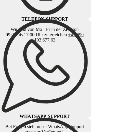
TELEFON-SUPPORT
Wir sind von Mo - Fr in der Zeit von
09:00 bis 17:00 Uhr zu erreichen
+43 690
103 677 63
WHATSAPP-SUPPORT
Bei Fragen steht unser WhatsApp Support
stets zur Verfügung!