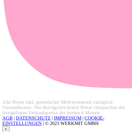
Alle Preise inkl. gesetzlicher Mehrwertsteuer zuzüglich
Versandkosten. Die durchgestrichenen Preise entsprechen der
letztgültigen Verkaufspreise der letzten 6 Monate.
AGB
|
DATENSCHUTZ
|
IMPRESSUM
|
COOKIE-
EINSTELLUNGEN
|
© 2023 WERKMIT GMBH
×