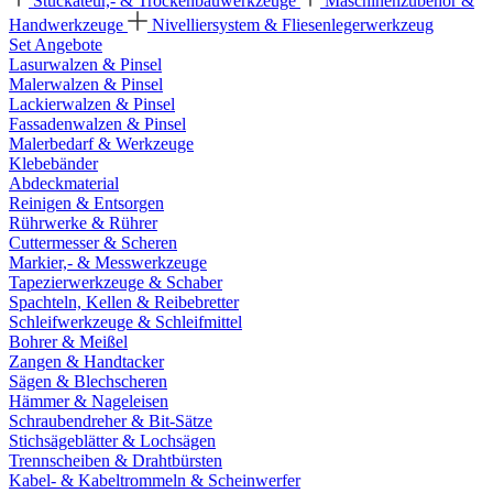
Stuckateur,- & Trockenbauwerkzeuge
Maschinenzubehör &
Handwerkzeuge
Nivelliersystem & Fliesenlegerwerkzeug
Set Angebote
Lasurwalzen & Pinsel
Malerwalzen & Pinsel
Lackierwalzen & Pinsel
Fassadenwalzen & Pinsel
Malerbedarf & Werkzeuge
Klebebänder
Abdeckmaterial
Reinigen & Entsorgen
Rührwerke & Rührer
Cuttermesser & Scheren
Markier,- & Messwerkzeuge
Tapezierwerkzeuge & Schaber
Spachteln, Kellen & Reibebretter
Schleifwerkzeuge & Schleifmittel
Bohrer & Meißel
Zangen & Handtacker
Sägen & Blechscheren
Hämmer & Nageleisen
Schraubendreher & Bit-Sätze
Stichsägeblätter & Lochsägen
Trennscheiben & Drahtbürsten
Kabel- & Kabeltrommeln & Scheinwerfer