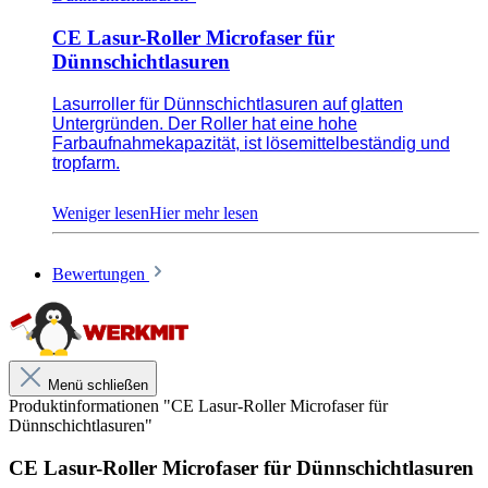
CE Lasur-Roller Microfaser für
Dünnschichtlasuren
Lasurroller für Dünnschichtlasuren auf glatten
Untergründen. Der Roller hat eine hohe
Farbaufnahmekapazität, ist lösemittelbeständig und
tropfarm.
Für Dünnschichtlasuren
Bewertungen
Hohe Farbaufnahmekapazität
Lösemittelbeständig und tropfarm
Menü schließen
Unsere anwendungstechnischen Empfehlungen dienen der
Produktinformationen "CE Lasur-Roller Microfaser für
Unterstützung des Käufers bzw. Verarbeiters.
Dünnschichtlasuren"
Sie entbinden nicht davon, unsere Produkte grundsätzlich auf ihre
Eignung für den vorgesehenen Anwendungszweck in eigener
CE Lasur-Roller Microfaser für Dünnschichtlasuren
Verantwortung zu prüfen.