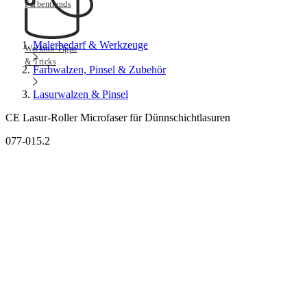
Farbentrends
Malerbedarf & Werkzeuge
Werkmit Tipps
& Tricks
Farbwalzen, Pinsel & Zubehör
Lasurwalzen & Pinsel
CE Lasur-Roller Microfaser für Dünnschichtlasuren
077-015.2