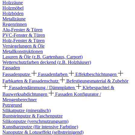
Holzzäune
Holzmöbel
Holzböden
Metallzäune
Regenrinnen
Alu-Fenster & Türen
PVC-Fenster & Türen
Holz-Fenster & Türen
Versiegelungen & Öle
Metallkonstruktionen
Lasuren & Öle (z.B. Gartenhaus, Carport)
Wetterschutzfarben deckend (z.B. Holzhäuser)
Fassaden
Fassadenputze
Fassadenfarben
Effektbeschichtungen
Farbkarten & Fassadenschutz
Befestigungsmaterial & Zubehör
Fassadendämmung / Dämmplatten
Klebespachtel &
Bauwerksabdichtungen
Fassaden Konfigurator /
Mengenberechner
Putzgrund
Silikatputze (mineralisch)
Buntsteinputze & Faschenputze
Silikonputze (verschmutzungsarm)
Kunstharzputze (für intensive Farbtöne)
Nanoputze & Lotuseffekt (selbstreinigend)