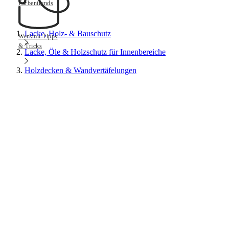
Farbentrends
Lacke, Holz- & Bauschutz
Werkmit Tipps
& Tricks
Lacke, Öle & Holzschutz für Innenbereiche
Holzdecken & Wandvertäfelungen