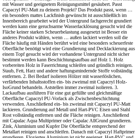
mit Wasser und geeignetem Reinigungsmittel gesäubert. Passt
Capacryl PU-Matt zu deinem Projekt? Das Produkt passt, wenn …
ein besonders mattes Lackfinish gewünscht ist ausschließlich im
Innenbereich gearbeitet wird der Untergrund fachgerecht grundiert
werden kann eine geruchsarme Wasserlacklösung gesucht wird die
Fläche keiner starken Scheuerbelastung ausgesetzt ist Besser ein
anderes Produkt wählen, wenn … außen lackiert werden soll die
Fläche häufig mit Händen berührt wird eine besonders scheuerfeste
Oberfläche benötigt wird eine Grundierung und Decklackierung aus
einem Topf gesucht wird der vorhandene Untergrund nicht sicher
bestimmt werden kann Beschichtungsaufbau auf Holz 1. Holz
vorbereiten Holz in Faserrichtung schleifen und gründlich reinigen.
Staub, Fett, Harz und andere haftungsmindernde Stoffe vollständig
entfernen. 2. Bei Bedarf isolieren Hölzer mit wasserlöslichen,
verfärbenden Inhaltsstoffen ein- bis zweimal mit Capacryl Holz-
IsoGrund behandeln. Aststellen immer zweimal isolieren. 3.
Lackaufbau ausführen Für eine gut gefüllte und gleichmäßige
Oberfläche Capacryl PU-Vorlack als Zwischenbeschichtung
verwenden. Anschließend ein- bis zweimal mit Capacryl PU-Matt
lackieren. Grundierung auf Metall und Hart-PVC Eisen und Stahl
Rost vollständig entfernen und die Fläche reinigen. Anschließend
mit Capalac Aqua Multiprimer oder Capalac AllGrund grundieren.
Zink, Aluminium und Kupfer Die Oberfläche entsprechend der
Metallart reinigen und anschleifen. Danach mit Capacryl Haftprimer
grundieren. Eloxiertes Aluminium ist nicht geeignet. Hart-PVC und