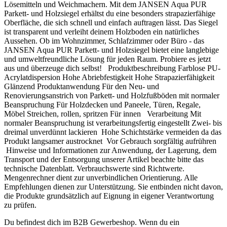
Lösemitteln und Weichmachern. Mit dem JANSEN Aqua PUR
Parkett- und Holzsiegel erhältst du eine besonders strapazierfähige
Oberfläche, die sich schnell und einfach auftragen lässt. Das Siegel
ist transparent und verleiht deinem Holzboden ein natürliches
Aussehen. Ob im Wohnzimmer, Schlafzimmer oder Büro - das
JANSEN Aqua PUR Parkett- und Holzsiegel bietet eine langlebige
und umweltfreundliche Lösung für jeden Raum. Probiere es jetzt
aus und überzeuge dich selbst! Produktbeschreibung Farblose PU-
Acrylatdispersion Hohe Abriebfestigkeit Hohe Strapazierfähigkeit
Glänzend Produktanwendung Für den Neu- und
Renovierungsanstrich von Parkett- und Holzfußböden mit normaler
Beanspruchung Für Holzdecken und Paneele, Türen, Regale,
Möbel Streichen, rollen, spritzen Für innen Verarbeitung Mit
normaler Beanspruchung ist verarbeitungsfertig eingestellt Zwei- bis
dreimal unverdünnt lackieren Hohe Schichtstärke vermeiden da das
Produkt langsamer austrocknet Vor Gebrauch sorgfältig aufrühren
Hinweise und Informationen zur Anwendung, der Lagerung, dem
Transport und der Entsorgung unserer Artikel beachte bitte das
technische Datenblatt. Verbrauchswerte sind Richtwerte.
Mengenrechner dient zur unverbindlichen Orientierung. Alle
Empfehlungen dienen zur Unterstützung. Sie entbinden nicht davon,
die Produkte grundsätzlich auf Eignung in eigener Verantwortung
zu prüfen.
Du befindest dich im B2B Gewerbeshop. Wenn du ein