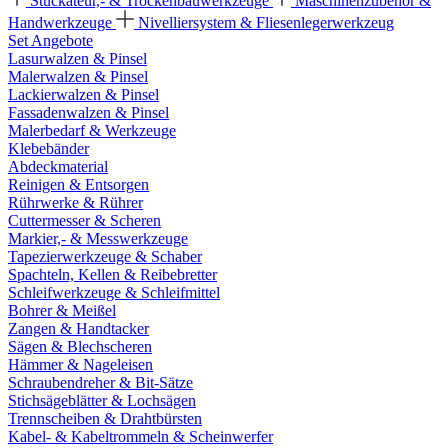
Stuckateur,- & Trockenbauwerkzeuge
Maschinenzubehör &
Handwerkzeuge
Nivelliersystem & Fliesenlegerwerkzeug
Set Angebote
Lasurwalzen & Pinsel
Malerwalzen & Pinsel
Lackierwalzen & Pinsel
Fassadenwalzen & Pinsel
Malerbedarf & Werkzeuge
Klebebänder
Abdeckmaterial
Reinigen & Entsorgen
Rührwerke & Rührer
Cuttermesser & Scheren
Markier,- & Messwerkzeuge
Tapezierwerkzeuge & Schaber
Spachteln, Kellen & Reibebretter
Schleifwerkzeuge & Schleifmittel
Bohrer & Meißel
Zangen & Handtacker
Sägen & Blechscheren
Hämmer & Nageleisen
Schraubendreher & Bit-Sätze
Stichsägeblätter & Lochsägen
Trennscheiben & Drahtbürsten
Kabel- & Kabeltrommeln & Scheinwerfer