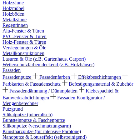
Holzzäune
Holzmöbel
Holzböden
Metallzäune
Regenrinnen
Alu-Fenster & Türen
PVC-Fenster & Türen
Holz-Fenster & Türen
Versiegelungen & Öle
Metallkonstruktionen
Lasuren & Öle (z.B. Gartenhaus, Carport)
Wetterschutzfarben deckend (z.B. Holzhäuser)
Fassaden
Fassadenputze
Fassadenfarben
Effektbeschichtungen
Farbkarten & Fassadenschutz
Befestigungsmaterial & Zubehör
Fassadendämmung / Dämmplatten
Klebespachtel &
Bauwerksabdichtungen
Fassaden Konfigurator /
Mengenberechner
Putzgrund
Silikatputze (mineralisch)
Buntsteinputze & Faschenputze
Silikonputze (verschmutzungsarm)
Kunstharzputze (für intensive Farbtöne)
Nanoputze & Lotuseffekt (selbstreinigend)