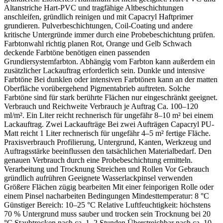
Altanstriche Hart-PVC und tragfähige Altbeschichtungen
anschleifen, gründlich reinigen und mit Capacryl Haftprimer
grundieren. Pulverbeschichtungen, Coil-Coating und andere
kritische Untergründe immer durch eine Probebeschichtung prüfen.
Farbtonwahl richtig planen Rot, Orange und Gelb Schwach
deckende Farbtöne benötigen einen passenden
Grundiersystemfarbton. Abhängig vom Farbton kann außerdem ein
zusätzlicher Lackauftrag erforderlich sein. Dunkle und intensive
Farbtöne Bei dunklen oder intensiven Farbtönen kann an der matten
Oberfläche vorübergehend Pigmentabrieb auftreten. Solche
Farbtöne sind für stark berührte Flächen nur eingeschränkt geeignet.
Verbrauch und Reichweite Verbrauch je Auftrag Ca. 100–120
ml/m². Ein Liter reicht rechnerisch für ungefähr 8–10 m² bei einem
Lackauftrag. Zwei Lackaufträge Bei zwei Aufträgen Capacryl PU-
Matt reicht 1 Liter rechnerisch für ungefähr 4–5 m² fertige Fläche.
Praxisverbrauch Profilierung, Untergrund, Kanten, Werkzeug und
Auftragsstärke beeinflussen den tatsächlichen Materialbedarf. Den
genauen Verbrauch durch eine Probebeschichtung ermitteln.
Verarbeitung und Trocknung Streichen und Rollen Vor Gebrauch
gründlich aufrühren Geeignete Wasserlackpinsel verwenden
Größere Flächen zügig bearbeiten Mit einer feinporigen Rolle oder
einem Pinsel nacharbeiten Bedingungen Mindesttemperatur: 8 °C
Günstiger Bereich: 10–25 °C Relative Luftfeuchtigkeit: höchstens
70 % Untergrund muss sauber und trocken sein Trocknung bei 20
°C Staubtrocken nach ca. 1–2 Stunden Überstreichbar nach ca. 10–