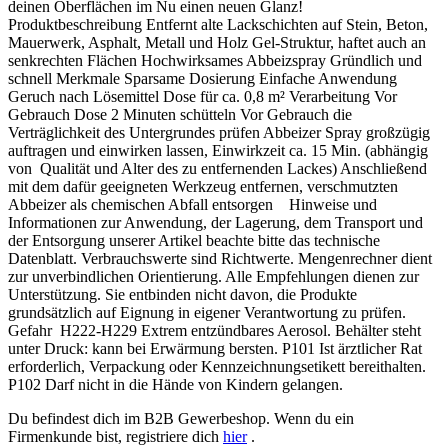
deinen Oberflächen im Nu einen neuen Glanz!
Produktbeschreibung Entfernt alte Lackschichten auf Stein, Beton,
Mauerwerk, Asphalt, Metall und Holz Gel-Struktur, haftet auch an
senkrechten Flächen Hochwirksames Abbeizspray Gründlich und
schnell Merkmale Sparsame Dosierung Einfache Anwendung
Geruch nach Lösemittel Dose für ca. 0,8 m² Verarbeitung Vor
Gebrauch Dose 2 Minuten schütteln Vor Gebrauch die
Verträglichkeit des Untergrundes prüfen Abbeizer Spray großzügig
auftragen und einwirken lassen, Einwirkzeit ca. 15 Min. (abhängig
von Qualität und Alter des zu entfernenden Lackes) Anschließend
mit dem dafür geeigneten Werkzeug entfernen, verschmutzten
Abbeizer als chemischen Abfall entsorgen Hinweise und
Informationen zur Anwendung, der Lagerung, dem Transport und
der Entsorgung unserer Artikel beachte bitte das technische
Datenblatt. Verbrauchswerte sind Richtwerte. Mengenrechner dient
zur unverbindlichen Orientierung. Alle Empfehlungen dienen zur
Unterstützung. Sie entbinden nicht davon, die Produkte
grundsätzlich auf Eignung in eigener Verantwortung zu prüfen.
Gefahr H222-H229 Extrem entzündbares Aerosol. Behälter steht
unter Druck: kann bei Erwärmung bersten. P101 Ist ärztlicher Rat
erforderlich, Verpackung oder Kennzeichnungsetikett bereithalten.
P102 Darf nicht in die Hände von Kindern gelangen.
Du befindest dich im B2B Gewerbeshop. Wenn du ein
Firmenkunde bist, registriere dich
hier
.