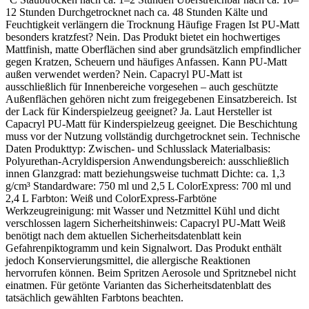
12 Stunden Durchgetrocknet nach ca. 48 Stunden Kälte und
Feuchtigkeit verlängern die Trocknung Häufige Fragen Ist PU-Matt
besonders kratzfest? Nein. Das Produkt bietet ein hochwertiges
Mattfinish, matte Oberflächen sind aber grundsätzlich empfindlicher
gegen Kratzen, Scheuern und häufiges Anfassen. Kann PU-Matt
außen verwendet werden? Nein. Capacryl PU-Matt ist
ausschließlich für Innenbereiche vorgesehen – auch geschützte
Außenflächen gehören nicht zum freigegebenen Einsatzbereich. Ist
der Lack für Kinderspielzeug geeignet? Ja. Laut Hersteller ist
Capacryl PU-Matt für Kinderspielzeug geeignet. Die Beschichtung
muss vor der Nutzung vollständig durchgetrocknet sein. Technische
Daten Produkttyp: Zwischen- und Schlusslack Materialbasis:
Polyurethan-Acryldispersion Anwendungsbereich: ausschließlich
innen Glanzgrad: matt beziehungsweise tuchmatt Dichte: ca. 1,3
g/cm³ Standardware: 750 ml und 2,5 L ColorExpress: 700 ml und
2,4 L Farbton: Weiß und ColorExpress-Farbtöne
Werkzeugreinigung: mit Wasser und Netzmittel Kühl und dicht
verschlossen lagern Sicherheitshinweis: Capacryl PU-Matt Weiß
benötigt nach dem aktuellen Sicherheitsdatenblatt kein
Gefahrenpiktogramm und kein Signalwort. Das Produkt enthält
jedoch Konservierungsmittel, die allergische Reaktionen
hervorrufen können. Beim Spritzen Aerosole und Spritznebel nicht
einatmen. Für getönte Varianten das Sicherheitsdatenblatt des
tatsächlich gewählten Farbtons beachten.