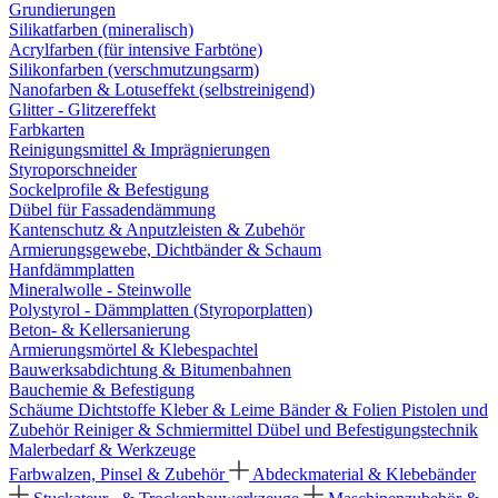
Grundierungen
Silikatfarben (mineralisch)
Acrylfarben (für intensive Farbtöne)
Silikonfarben (verschmutzungsarm)
Nanofarben & Lotuseffekt (selbstreinigend)
Glitter - Glitzereffekt
Farbkarten
Reinigungsmittel & Imprägnierungen
Styroporschneider
Sockelprofile & Befestigung
Dübel für Fassadendämmung
Kantenschutz & Anputzleisten & Zubehör
Armierungsgewebe, Dichtbänder & Schaum
Hanfdämmplatten
Mineralwolle - Steinwolle
Polystyrol - Dämmplatten (Styroporplatten)
Beton- & Kellersanierung
Armierungsmörtel & Klebespachtel
Bauwerksabdichtung & Bitumenbahnen
Bauchemie & Befestigung
Schäume
Dichtstoffe
Kleber & Leime
Bänder & Folien
Pistolen und
Zubehör
Reiniger & Schmiermittel
Dübel und Befestigungstechnik
Malerbedarf & Werkzeuge
Farbwalzen, Pinsel & Zubehör
Abdeckmaterial & Klebebänder