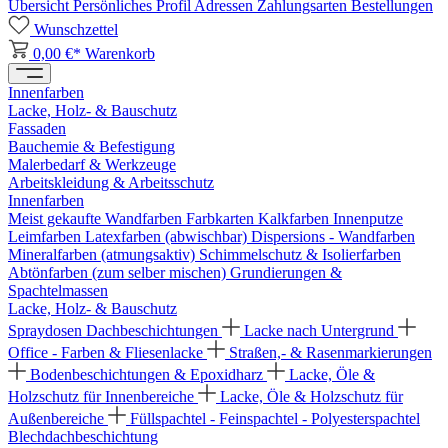
Übersicht
Persönliches Profil
Adressen
Zahlungsarten
Bestellungen
Wunschzettel
0,00 €*
Warenkorb
Innenfarben
Lacke, Holz- & Bauschutz
Fassaden
Bauchemie & Befestigung
Malerbedarf & Werkzeuge
Arbeitskleidung & Arbeitsschutz
Innenfarben
Meist gekaufte Wandfarben
Farbkarten
Kalkfarben
Innenputze
Leimfarben
Latexfarben (abwischbar)
Dispersions - Wandfarben
Mineralfarben (atmungsaktiv)
Schimmelschutz & Isolierfarben
Abtönfarben (zum selber mischen)
Grundierungen &
Spachtelmassen
Lacke, Holz- & Bauschutz
Spraydosen
Dachbeschichtungen
Lacke nach Untergrund
Office - Farben & Fliesenlacke
Straßen,- & Rasenmarkierungen
Bodenbeschichtungen & Epoxidharz
Lacke, Öle &
Holzschutz für Innenbereiche
Lacke, Öle & Holzschutz für
Außenbereiche
Füllspachtel - Feinspachtel - Polyesterspachtel
Blechdachbeschichtung