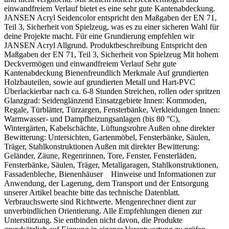
einwandfreiem Verlauf bietet es eine sehr gute Kantenabdeckung.
JANSEN Acryl Seidencolor entspricht den Maßgaben der EN 71,
Teil 3, Sicherheit von Spielzeug, was es zu einer sicheren Wahl für
deine Projekte macht. Für eine Grundierung empfehlen wir
JANSEN Acryl Allgrund. Produktbeschreibung Entspricht den
Maßgaben der EN 71, Teil 3, Sicherheit von Spielzeug Mit hohem
Deckvermögen und einwandfreiem Verlauf Sehr gute
Kantenabdeckung Bienenfreundlich Merkmale Auf grundierten
Holzbauteilen, sowie auf grundierten Metall und Hart-PVC
Überlackierbar nach ca. 6-8 Stunden Streichen, rollen oder spritzen
Glanzgrad: Seidenglänzend Einsatzgebiete Innen: Kommoden,
Regale, Türblätter, Türzargen, Fensterbänke, Verkleidungen Innen:
Warmwasser- und Dampfheizungsanlagen (bis 80 °C),
Wintergärten, Kabelschächte, Lüftungsrohre Außen ohne direkter
Bewitterung: Untersichten, Gartenmöbel, Fensterbänke, Säulen,
Träger, Stahlkonstruktionen Außen mit direkter Bewitterung:
Geländer, Zäune, Regenrinnen, Tore, Fenster, Fensterläden,
Fensterbänke, Säulen, Träger, Metallgaragen, Stahlkonstruktionen,
Fassadenbleche, Bienenhäuser Hinweise und Informationen zur
Anwendung, der Lagerung, dem Transport und der Entsorgung
unserer Artikel beachte bitte das technische Datenblatt.
Verbrauchswerte sind Richtwerte. Mengenrechner dient zur
unverbindlichen Orientierung. Alle Empfehlungen dienen zur
Unterstützung. Sie entbinden nicht davon, die Produkte