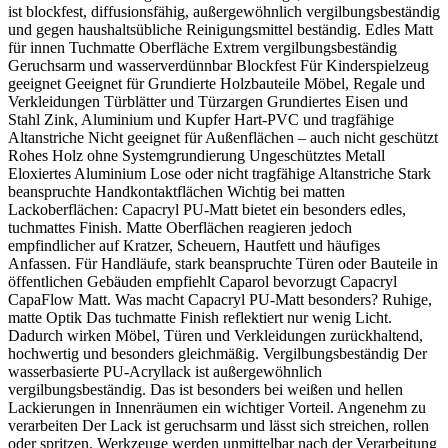
ist blockfest, diffusionsfähig, außergewöhnlich vergilbungsbeständig
und gegen haushaltsübliche Reinigungsmittel beständig. Edles Matt
für innen Tuchmatte Oberfläche Extrem vergilbungsbeständig
Geruchsarm und wasserverdünnbar Blockfest Für Kinderspielzeug
geeignet Geeignet für Grundierte Holzbauteile Möbel, Regale und
Verkleidungen Türblätter und Türzargen Grundiertes Eisen und
Stahl Zink, Aluminium und Kupfer Hart-PVC und tragfähige
Altanstriche Nicht geeignet für Außenflächen – auch nicht geschützt
Rohes Holz ohne Systemgrundierung Ungeschütztes Metall
Eloxiertes Aluminium Lose oder nicht tragfähige Altanstriche Stark
beanspruchte Handkontaktflächen Wichtig bei matten
Lackoberflächen: Capacryl PU-Matt bietet ein besonders edles,
tuchmattes Finish. Matte Oberflächen reagieren jedoch
empfindlicher auf Kratzer, Scheuern, Hautfett und häufiges
Anfassen. Für Handläufe, stark beanspruchte Türen oder Bauteile in
öffentlichen Gebäuden empfiehlt Caparol bevorzugt Capacryl
CapaFlow Matt. Was macht Capacryl PU-Matt besonders? Ruhige,
matte Optik Das tuchmatte Finish reflektiert nur wenig Licht.
Dadurch wirken Möbel, Türen und Verkleidungen zurückhaltend,
hochwertig und besonders gleichmäßig. Vergilbungsbeständig Der
wasserbasierte PU-Acryllack ist außergewöhnlich
vergilbungsbeständig. Das ist besonders bei weißen und hellen
Lackierungen in Innenräumen ein wichtiger Vorteil. Angenehm zu
verarbeiten Der Lack ist geruchsarm und lässt sich streichen, rollen
oder spritzen. Werkzeuge werden unmittelbar nach der Verarbeitung