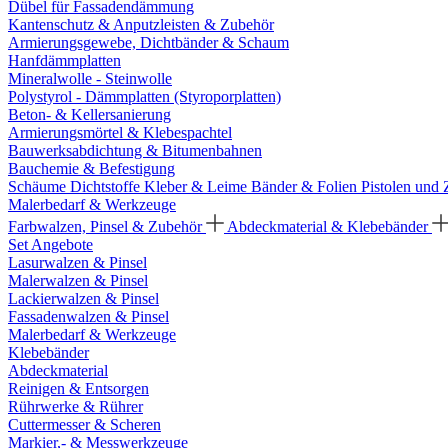
Dübel für Fassadendämmung
Kantenschutz & Anputzleisten & Zubehör
Armierungsgewebe, Dichtbänder & Schaum
Hanfdämmplatten
Mineralwolle - Steinwolle
Polystyrol - Dämmplatten (Styroporplatten)
Beton- & Kellersanierung
Armierungsmörtel & Klebespachtel
Bauwerksabdichtung & Bitumenbahnen
Bauchemie & Befestigung
Schäume
Dichtstoffe
Kleber & Leime
Bänder & Folien
Pistolen und
Malerbedarf & Werkzeuge
Farbwalzen, Pinsel & Zubehör
Abdeckmaterial & Klebebänder
Set Angebote
Lasurwalzen & Pinsel
Malerwalzen & Pinsel
Lackierwalzen & Pinsel
Fassadenwalzen & Pinsel
Malerbedarf & Werkzeuge
Klebebänder
Abdeckmaterial
Reinigen & Entsorgen
Rührwerke & Rührer
Cuttermesser & Scheren
Markier,- & Messwerkzeuge