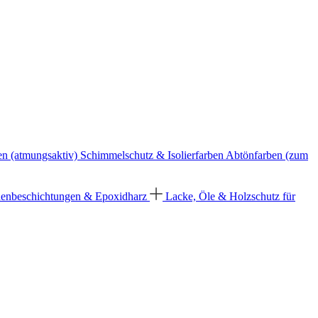
en (atmungsaktiv)
Schimmelschutz & Isolierfarben
Abtönfarben (zum
enbeschichtungen & Epoxidharz
Lacke, Öle & Holzschutz für