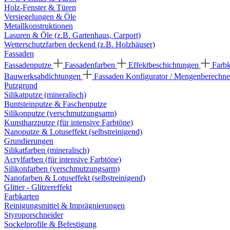
Holz-Fenster & Türen
Versiegelungen & Öle
Metallkonstruktionen
Lasuren & Öle (z.B. Gartenhaus, Carport)
Wetterschutzfarben deckend (z.B. Holzhäuser)
Fassaden
Fassadenputze
Fassadenfarben
Effektbeschichtungen
Farb
Bauwerksabdichtungen
Fassaden Konfigurator / Mengenberechne
Putzgrund
Silikatputze (mineralisch)
Buntsteinputze & Faschenputze
Silikonputze (verschmutzungsarm)
Kunstharzputze (für intensive Farbtöne)
Nanoputze & Lotuseffekt (selbstreinigend)
Grundierungen
Silikatfarben (mineralisch)
Acrylfarben (für intensive Farbtöne)
Silikonfarben (verschmutzungsarm)
Nanofarben & Lotuseffekt (selbstreinigend)
Glitter - Glitzereffekt
Farbkarten
Reinigungsmittel & Imprägnierungen
Styroporschneider
Sockelprofile & Befestigung