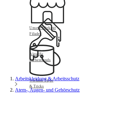
Unsere Werkmit
Filialen
Aktuelle
Farbentrends
Arbeitskleidung & Arbeitsschutz
Werkmit Tipps
& Tricks
Atem-, Augen- und Gehörschutz