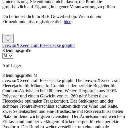
Unterstützung. Sie entbinden nicht davon, die Produkte
grundsätzlich auf Eignung in eigener Verantwortung zu prüfen.
Du befindest dich im B2B Gewerbeshop. Wenn du ein
Firmenkunde bist, registriere dich
hier
.
uvex suXXeed craft Fleecejacke graphit
Kleidungsgröße
Auf Lager
Kleidungsgröße:
M
uvex suXXeed craft Fleecejacke graphit Die uvex suXXeed craft
Fleecejacke für Männer in Graphit ist der perfekte Begleiter für
Outdoor-Aktivitäten bei kühlerem Wetter. Hergestellt aus 100%
Polyester und einem Gewicht von ca. 260 g/m² bietet diese
Fleecejacke optimalen Tragekomfort. Der Stehkragen und der
sichtbare Frontreißverschluss schützen dich vor Wind und Kälte.
Zwei Seitentaschen und eine Brusttasche mit Reißverschluss bieten
Platz für deine wichtigsten Utensilien. Der Ärmelsaum mit weichem
Einfassband und der verlängerte Rücken sorgen für eine perfekte
Passform. Der Bund ist weitenverstellbar, um eine optimale