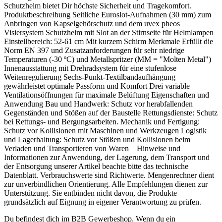
Schutzhelm bietet Dir höchste Sicherheit und Tragekomfort.
Produktbeschreibung Seitliche Euroslot-Aufnahmen (30 mm) zum
Anbringen von Kapselgehörschutz und dem uvex pheos
Visiersystem Schutzhelm mit Slot an der Stirnseite für Helmlampen
Einstellbereich: 52-61 cm Mit kurzem Schirm Merkmale Erfüllt die
Norm EN 397 und Zusatzanforderungen für sehr niedrige
Temperaturen (-30 ºC) und Metallspritzer (MM = "Molten Metal")
Innenausstattung mit Drehradsystem für eine stufenlose
Weitenregulierung Sechs-Punkt-Textilbandaufhängung
gewährleistet optimale Passform und Komfort Drei variable
Ventilationsöffnungen für maximale Belüftung Eigenschaften und
Anwendung Bau und Handwerk: Schutz vor herabfallenden
Gegenständen und Stößen auf der Baustelle Rettungsdienste: Schutz
bei Rettungs- und Bergungsarbeiten. Mechanik und Fertigung:
Schutz vor Kollisionen mit Maschinen und Werkzeugen Logistik
und Lagerhaltung: Schutz vor Stößen und Kollisionen beim
Verladen und Transportieren von Waren Hinweise und
Informationen zur Anwendung, der Lagerung, dem Transport und
der Entsorgung unserer Artikel beachte bitte das technische
Datenblatt. Verbrauchswerte sind Richtwerte. Mengenrechner dient
zur unverbindlichen Orientierung. Alle Empfehlungen dienen zur
Unterstützung. Sie entbinden nicht davon, die Produkte
grundsätzlich auf Eignung in eigener Verantwortung zu prüfen.
Du befindest dich im B2B Gewerbeshop. Wenn du ein