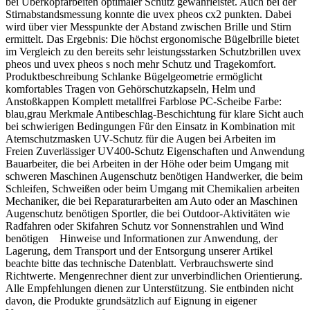
bei Überkopfarbeiten optimaler Schutz gewährleistet. Auch bei der
Stirnabstandsmessung konnte die uvex pheos cx2 punkten. Dabei
wird über vier Messpunkte der Abstand zwischen Brille und Stirn
ermittelt. Das Ergebnis: Die höchst ergonomische Bügelbrille bietet
im Vergleich zu den bereits sehr leistungsstarken Schutzbrillen uvex
pheos und uvex pheos s noch mehr Schutz und Tragekomfort.
Produktbeschreibung Schlanke Bügelgeometrie ermöglicht
komfortables Tragen von Gehörschutzkapseln, Helm und
Anstoßkappen Komplett metallfrei Farblose PC-Scheibe Farbe:
blau,grau Merkmale Antibeschlag-Beschichtung für klare Sicht auch
bei schwierigen Bedingungen Für den Einsatz in Kombination mit
Atemschutzmasken UV-Schutz für die Augen bei Arbeiten im
Freien Zuverlässiger UV400-Schutz Eigenschaften und Anwendung
Bauarbeiter, die bei Arbeiten in der Höhe oder beim Umgang mit
schweren Maschinen Augenschutz benötigen Handwerker, die beim
Schleifen, Schweißen oder beim Umgang mit Chemikalien arbeiten
Mechaniker, die bei Reparaturarbeiten am Auto oder an Maschinen
Augenschutz benötigen Sportler, die bei Outdoor-Aktivitäten wie
Radfahren oder Skifahren Schutz vor Sonnenstrahlen und Wind
benötigen Hinweise und Informationen zur Anwendung, der
Lagerung, dem Transport und der Entsorgung unserer Artikel
beachte bitte das technische Datenblatt. Verbrauchswerte sind
Richtwerte. Mengenrechner dient zur unverbindlichen Orientierung.
Alle Empfehlungen dienen zur Unterstützung. Sie entbinden nicht
davon, die Produkte grundsätzlich auf Eignung in eigener