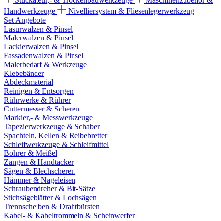
Stuckateur,- & Trockenbauwerkzeuge
Maschinenzubehör &
Handwerkzeuge
Nivelliersystem & Fliesenlegerwerkzeug
Set Angebote
Lasurwalzen & Pinsel
Malerwalzen & Pinsel
Lackierwalzen & Pinsel
Fassadenwalzen & Pinsel
Malerbedarf & Werkzeuge
Klebebänder
Abdeckmaterial
Reinigen & Entsorgen
Rührwerke & Rührer
Cuttermesser & Scheren
Markier,- & Messwerkzeuge
Tapezierwerkzeuge & Schaber
Spachteln, Kellen & Reibebretter
Schleifwerkzeuge & Schleifmittel
Bohrer & Meißel
Zangen & Handtacker
Sägen & Blechscheren
Hämmer & Nageleisen
Schraubendreher & Bit-Sätze
Stichsägeblätter & Lochsägen
Trennscheiben & Drahtbürsten
Kabel- & Kabeltrommeln & Scheinwerfer