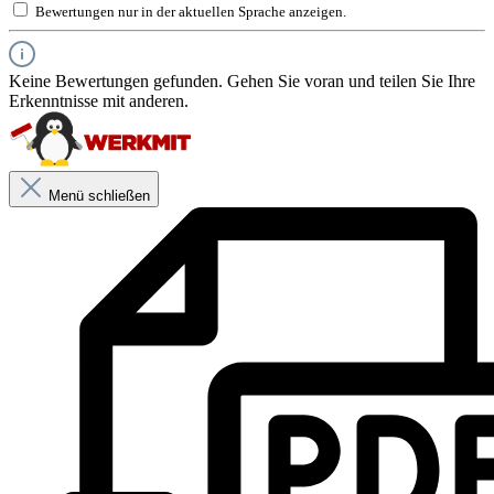
Bewertungen nur in der aktuellen Sprache anzeigen.
Keine Bewertungen gefunden. Gehen Sie voran und teilen Sie Ihre
Erkenntnisse mit anderen.
Menü schließen
Produktbeschreibung
Schlanke Bügelgeometrie ermöglicht komfortables Tragen von
Gehörschutzkapseln, Helm und Anstoßkappen
Komplett metallfrei
Farblose PC-Scheibe
Farbe: blau,grau
Merkmale
Antibeschlag-Beschichtung für klare Sicht auch bei
schwierigen Bedingungen
Für den Einsatz in Kombination mit Atemschutzmasken