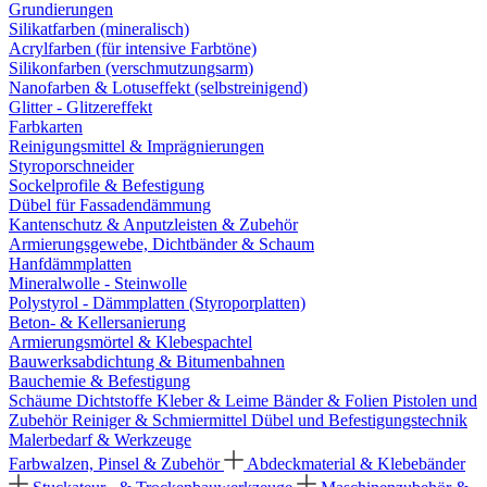
Grundierungen
Silikatfarben (mineralisch)
Acrylfarben (für intensive Farbtöne)
Silikonfarben (verschmutzungsarm)
Nanofarben & Lotuseffekt (selbstreinigend)
Glitter - Glitzereffekt
Farbkarten
Reinigungsmittel & Imprägnierungen
Styroporschneider
Sockelprofile & Befestigung
Dübel für Fassadendämmung
Kantenschutz & Anputzleisten & Zubehör
Armierungsgewebe, Dichtbänder & Schaum
Hanfdämmplatten
Mineralwolle - Steinwolle
Polystyrol - Dämmplatten (Styroporplatten)
Beton- & Kellersanierung
Armierungsmörtel & Klebespachtel
Bauwerksabdichtung & Bitumenbahnen
Bauchemie & Befestigung
Schäume
Dichtstoffe
Kleber & Leime
Bänder & Folien
Pistolen und
Zubehör
Reiniger & Schmiermittel
Dübel und Befestigungstechnik
Malerbedarf & Werkzeuge
Farbwalzen, Pinsel & Zubehör
Abdeckmaterial & Klebebänder