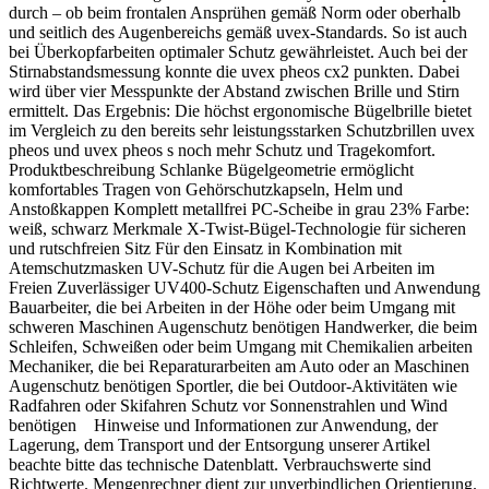
durch – ob beim frontalen Ansprühen gemäß Norm oder oberhalb
und seitlich des Augenbereichs gemäß uvex-Standards. So ist auch
bei Überkopfarbeiten optimaler Schutz gewährleistet. Auch bei der
Stirnabstandsmessung konnte die uvex pheos cx2 punkten. Dabei
wird über vier Messpunkte der Abstand zwischen Brille und Stirn
ermittelt. Das Ergebnis: Die höchst ergonomische Bügelbrille bietet
im Vergleich zu den bereits sehr leistungsstarken Schutzbrillen uvex
pheos und uvex pheos s noch mehr Schutz und Tragekomfort.
Produktbeschreibung Schlanke Bügelgeometrie ermöglicht
komfortables Tragen von Gehörschutzkapseln, Helm und
Anstoßkappen Komplett metallfrei PC-Scheibe in grau 23% Farbe:
weiß, schwarz Merkmale X-Twist-Bügel-Technologie für sicheren
und rutschfreien Sitz Für den Einsatz in Kombination mit
Atemschutzmasken UV-Schutz für die Augen bei Arbeiten im
Freien Zuverlässiger UV400-Schutz Eigenschaften und Anwendung
Bauarbeiter, die bei Arbeiten in der Höhe oder beim Umgang mit
schweren Maschinen Augenschutz benötigen Handwerker, die beim
Schleifen, Schweißen oder beim Umgang mit Chemikalien arbeiten
Mechaniker, die bei Reparaturarbeiten am Auto oder an Maschinen
Augenschutz benötigen Sportler, die bei Outdoor-Aktivitäten wie
Radfahren oder Skifahren Schutz vor Sonnenstrahlen und Wind
benötigen Hinweise und Informationen zur Anwendung, der
Lagerung, dem Transport und der Entsorgung unserer Artikel
beachte bitte das technische Datenblatt. Verbrauchswerte sind
Richtwerte. Mengenrechner dient zur unverbindlichen Orientierung.