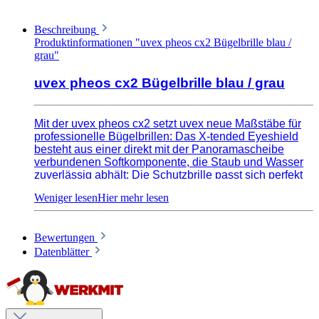
Beschreibung
Produktinformationen "uvex pheos cx2 Bügelbrille blau /
grau"
uvex pheos cx2 Bügelbrille blau / grau
Mit der uvex pheos cx2 setzt uvex neue Maßstäbe für
professionelle Bügelbrillen: Das X-tended Eyeshield
besteht aus einer direkt mit der Panoramascheibe
verbundenen Softkomponente, die Staub und Wasser
zuverlässig abhält: Die Schutzbrille passt sich perfekt
dem Gesicht des Trägers an - für 100 prozentigen
Schutz und ausgezeichneten Tragekomfort in jeder
Situation. Zur fortschrittlichen Funktionalität der uvex
pheos cx2 trägt auch die innovative x-Twist Technology
Bewertungen
entscheidend bei: Durch die leichte Federwirkung der
speziell geformten Brillenbügel passt sie sich der
Datenblätter
individuellen Kopfform ergonomisch an und sorgt so für
sicheren Halt und angenehmen Sitz - ganz gleich, wie
der Kopf bewegt wird.
Ihre erstklassige Performance hat die uvex pheos cx2