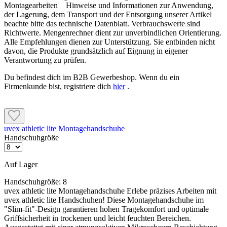
Montagearbeiten Hinweise und Informationen zur Anwendung,
der Lagerung, dem Transport und der Entsorgung unserer Artikel
beachte bitte das technische Datenblatt. Verbrauchswerte sind
Eigenschaften und Anwendung
Richtwerte. Mengenrechner dient zur unverbindlichen Orientierung.
Alle Empfehlungen dienen zur Unterstützung. Sie entbinden nicht
Bauarbeiter, die bei Arbeiten in der Höhe oder beim Umgang mit
davon, die Produkte grundsätzlich auf Eignung in eigener
schweren Maschinen Augenschutz benötigen
Verantwortung zu prüfen.
Handwerker, die beim Schleifen, Schweißen oder beim Umgang mit
Du befindest dich im B2B Gewerbeshop. Wenn du ein
Chemikalien arbeiten
Firmenkunde bist, registriere dich
hier
.
Mechaniker, die bei Reparaturarbeiten am Auto oder an Maschinen
Augenschutz benötigen
S
portler, die bei Outdoor-Aktivitäten wie Radfahren oder Skifahren
uvex athletic lite Montagehandschuhe
Schutz vor Sonnenstrahlen und Wind benötigen
Handschuhgröße
Auf Lager
Handschuhgröße:
8
uvex athletic lite Montagehandschuhe Erlebe präzises Arbeiten mit
Hinweise und Informationen zur Anwendung, der Lagerung, dem Transport
uvex athletic lite Handschuhen! Diese Montagehandschuhe im
und der Entsorgung unserer Artikel beachte bitte das technische Datenblatt.
"Slim-fit"-Design garantieren hohen Tragekomfort und optimale
Verbrauchswerte sind Richtwerte. Mengenrechner dient zur unverbindlichen
Griffsicherheit in trockenen und leicht feuchten Bereichen.
Orientierung. Alle Empfehlungen dienen zur Unterstützung. Sie entbinden nicht davon, die