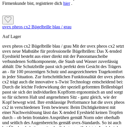
Firmenkunde bist, registriere dich
hier
.
uvex pheos cx2 Bügelbrille blau / grau
Auf Lager
uvex pheos cx2 Bügelbrille blau / grau Mit der uvex pheos cx2 setzt
uvex neue Maßstäbe für professionelle Bügelbrillen: Das X-tended
Eyeshield besteht aus einer direkt mit der Panoramascheibe
verbundenen Softkomponente, die Staub und Wasser zuverlässig
abhält: Die Schutzbrille passt sich perfekt dem Gesicht des Trägers
an - für 100 prozentigen Schutz und ausgezeichneten Tragekomfort
in jeder Situation. Zur fortschrittlichen Funktionalität der uvex pheos
cx2 trägt auch die innovative x-Twist Technology entscheidend bei:
Durch die leichte Federwirkung der speziell geformten Brillenbügel
passt sie sich der individuellen Kopfform ergonomisch an und sorgt
so für sicheren Halt und angenehmen Sitz - ganz gleich, wie der
Kopf bewegt wird. Ihre erstklassige Performance hat die uvex pheos
cx2 in verschiedenen Tests bewiesen: Beim Dichtigkeitstest mit
einer Nachweislösung lässt das X-tended Eyeshield keinen Tropfen
durch – ob beim frontalen Ansprühen gemäß Norm oder oberhalb
und seitlich des Augenbereichs gemäß uvex-Standards. So ist auch