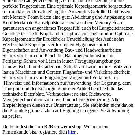
Stufenlose Längenverstellung zur einfachen Einstellung für die
perfekte Trageposition Eine optimale Kapselgeometrie sorgt zudem
für druckfreier Umschließung des Außenohrs Gefüllte Dichtkissen
mit Memory Foam bieten eine gute Abdichtung und Anpassung am
Kopf Merkmale Kapselpolster aus extra softem Memory Foam
garantieren ein angenehmes Tragegefühl auch bei Langzeiteinsätzen
Gepolstertes Textil Kopfband für optimalen Tragekomfort Optimale
Kapselgeometrie für Druckfreier Umschließung des Außenohrs
Wechselbare Kapselpolster für hohen Hygieneanspruch
Eigenschaften und Anwendung Bau- und Handwerksarbeiten:
Schutz vor Lärm und Krach bei Bauarbeiten Industrie und
Fertigung: Schutz vor Lärm in lauten Fertigungsumgebungen
Landwirtschaft und Gartenbau: Schutz vor Lärm beim Einsatz von
lauten Maschinen und Geräten Flughafen- und Verkehrssicherheit:
Schutz vor Lärm von Flugzeugen, Zügen und Verkehrslärm
Hinweise und Informationen zur Anwendung, der Lagerung, dem
Transport und der Entsorgung unserer Artikel beachte bitte das
technische Datenblatt. Verbrauchswerte sind Richtwerte.
Mengenrechner dient zur unverbindlichen Orientierung. Alle
Empfehlungen dienen zur Unterstützung. Sie entbinden nicht davon,
die Produkte grundsätzlich auf Eignung in eigener Verantwortung
zu prüfen.
Du befindest dich im B2B Gewerbeshop. Wenn du ein
Firmenkunde bist, registriere dich
hier
.