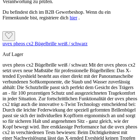
Verantwortung zu prüfen.
Du befindest dich im B2B Gewerbeshop. Wenn du ein
Firmenkunde bist, registriere dich
hier
.
uvex pheos cx2 Bügelbrille weiß / schwarz
Auf Lager
uvex pheos cx2 Bügelbrille weiß / schwarz Mit der uvex pheos cx2
setzt uvex neue Maßstäbe für professionelle Bügelbrillen: Das X-
tended Eyeshield besteht aus einer direkt mit der Panoramascheibe
verbundenen Softkomponente, die Staub und Wasser zuverlässig
abhält: Die Schutzbrille passt sich perfekt dem Gesicht des Trägers
an - für 100 prozentigen Schutz und ausgezeichneten Tragekomfort
in jeder Situation. Zur fortschrittlichen Funktionalität der uvex pheos
cx2 trägt auch die innovative x-Twist Technology entscheidend bei:
Durch die leichte Federwirkung der speziell geformten Brillenbügel
passt sie sich der individuellen Kopfform ergonomisch an und sorgt
so für sicheren Halt und angenehmen Sitz - ganz gleich, wie der
Kopf bewegt wird. Ihre erstklassige Performance hat die uvex pheos
cx2 in verschiedenen Tests bewiesen: Beim Dichtigkeitstest mit
einer Nachweislösung lässt das X-tended Eyeshield keinen Tropfen