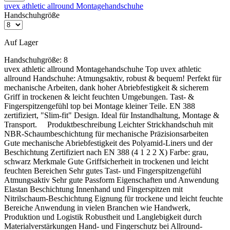
Eigenschaften und Anwendung
uvex athletic allround Montagehandschuhe
Bauarbeiter, die bei Arbeiten in der Höhe oder beim Umgang
Handschuhgröße
UV-Schutz für die Augen bei Arbeiten im Freien
mit schweren Maschinen Augenschutz benötigen
Handwerker, die beim Schleifen, Schweißen oder beim
Zuverlässiger UV400-Schutz
Umgang mit Chemikalien arbeiten
Auf Lager
Mechaniker, die bei Reparaturarbeiten am Auto oder an
Maschinen Augenschutz benötigen
Handschuhgröße:
8
S
portler, die bei Outdoor-Aktivitäten wie Radfahren oder
uvex athletic allround Montagehandschuhe Top uvex athletic
Skifahren Schutz vor Sonnenstrahlen und Wind benötigen
allround Handschuhe: Atmungsaktiv, robust & bequem! Perfekt für
mechanische Arbeiten, dank hoher Abriebfestigkeit & sicherem
Griff in trockenen & leicht feuchten Umgebungen. Tast- &
Fingerspitzengefühl top bei Montage kleiner Teile. EN 388
zertifiziert, "Slim-fit" Design. Ideal für Instandhaltung, Montage &
Transport. Produktbeschreibung Leichter Strickhandschuh mit
NBR-Schaumbeschichtung für mechanische Präzisionsarbeiten
Hinweise und Informationen zur Anwendung, der Lagerung, dem
Gute mechanische Abriebfestigkeit des Polyamid-Liners und der
Transport und der Entsorgung unserer Artikel beachte bitte das technische
Beschichtung Zertifiziert nach EN 388 (4 1 2 2 X) Farbe: grau,
Datenblatt. Verbrauchswerte sind Richtwerte. Mengenrechner dient zur
schwarz Merkmale Gute Griffsicherheit in trockenen und leicht
unverbindlichen Orientierung. Alle Empfehlungen dienen zur Unterstützung. Sie
feuchten Bereichen Sehr gutes Tast- und Fingerspitzengefühl
entbinden nicht davon, die Produkte grundsätzlich auf Eignung in eigener
Atmungsaktiv Sehr gute Passform Eigenschaften und Anwendung
Verantwortung zu prüfen.
Elastan Beschichtung Innenhand und Fingerspitzen mit
Nitrilschaum-Beschichtung Eignung für trockene und leicht feuchte
Bereiche Anwendung in vielen Branchen wie Handwerk,
Produktion und Logistik Robustheit und Langlebigkeit durch
Materialverstärkungen Hand- und Fingerschutz bei Allround-