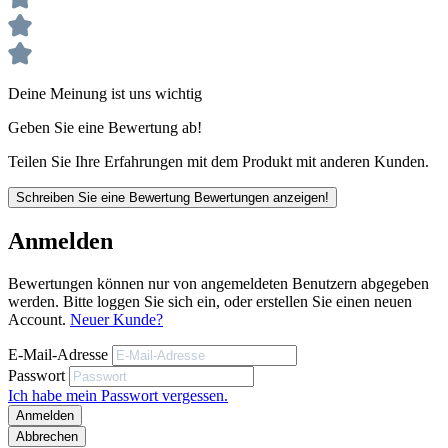
Standards. So ist auch bei Überkopfarbeiten optimaler
Schutz gewährleistet.
Auch bei der Stirnabstandsmessung konnte die uvex pheos
cx2 punkten. Dabei wird über vier Messpunkte der Abstand
Deine Meinung ist uns wichtig
zwischen Brille und Stirn ermittelt. Das Ergebnis: Die höchst
ergonomische Bügelbrille bietet im Vergleich zu den bereits
Geben Sie eine Bewertung ab!
sehr leistungsstarken Schutzbrillen uvex pheos und uvex
pheos s noch mehr Schutz und Tragekomfort.
Teilen Sie Ihre Erfahrungen mit dem Produkt mit anderen Kunden.
Schreiben Sie eine Bewertung
Bewertungen anzeigen!
Anmelden
Bewertungen können nur von angemeldeten Benutzern abgegeben
werden. Bitte loggen Sie sich ein, oder erstellen Sie einen neuen
Produktbeschreibung
Account.
Neuer Kunde?
Schlanke Bügelgeometrie ermöglicht komfortables Tragen
E-Mail-Adresse
von Gehörschutzkapseln, Helm und Anstoßkappen
Komplett metallfrei
Passwort
Farblose PC-Scheibe
Ich habe mein Passwort vergessen.
Farbe: blau,grau
Anmelden
Abbrechen