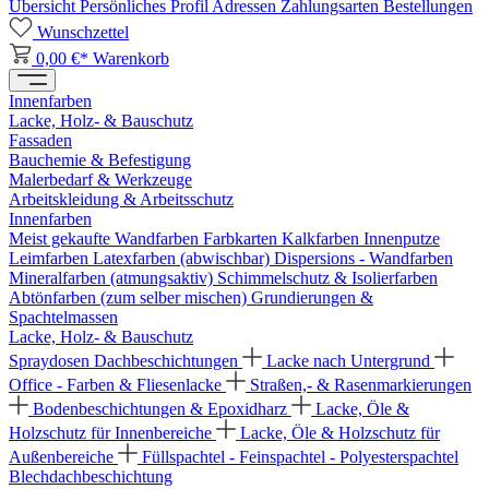
Übersicht
Persönliches Profil
Adressen
Zahlungsarten
Bestellungen
Wunschzettel
0,00 €*
Warenkorb
Innenfarben
Lacke, Holz- & Bauschutz
Fassaden
Bauchemie & Befestigung
Malerbedarf & Werkzeuge
Arbeitskleidung & Arbeitsschutz
Innenfarben
Meist gekaufte Wandfarben
Farbkarten
Kalkfarben
Innenputze
Leimfarben
Latexfarben (abwischbar)
Dispersions - Wandfarben
Mineralfarben (atmungsaktiv)
Schimmelschutz & Isolierfarben
Abtönfarben (zum selber mischen)
Grundierungen &
Spachtelmassen
Lacke, Holz- & Bauschutz
Spraydosen
Dachbeschichtungen
Lacke nach Untergrund
Office - Farben & Fliesenlacke
Straßen,- & Rasenmarkierungen
Bodenbeschichtungen & Epoxidharz
Lacke, Öle &
Holzschutz für Innenbereiche
Lacke, Öle & Holzschutz für
Außenbereiche
Füllspachtel - Feinspachtel - Polyesterspachtel
Blechdachbeschichtung