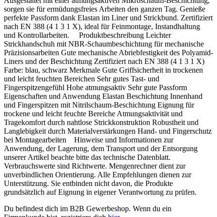
Ausgestattet mit einer atmungsaktiven Mikroschaum-Beschichtung,
Produkte grundsätzlich auf Eignung in eigener Verantwortung zu prüfen.
sorgen sie für ermüdungsfreies Arbeiten den ganzen Tag. Genieße
perfekte Passform dank Elastan im Liner und Strickbund. Zertifiziert
nach EN 388 (4 1 3 1 X), ideal für Feinmontage, Instandhaltung
und Kontrollarbeiten. Produktbeschreibung Leichter
Strickhandschuh mit NBR-Schaumbeschichtung für mechanische
Präzisionsarbeiten Gute mechanische Abriebfestigkeit des Polyamid-
Liners und der Beschichtung Zertifiziert nach EN 388 (4 1 3 1 X)
Farbe: blau, schwarz Merkmale Gute Griffsicherheit in trockenen
und leicht feuchten Bereichen Sehr gutes Tast- und
Fingerspitzengefühl Hohe atmungsaktiv Sehr gute Passform
Eigenschaften und Anwendung Elastan Beschichtung Innenhand
und Fingerspitzen mit Nitrilschaum-Beschichtung Eignung für
trockene und leicht feuchte Bereiche Atmungsaktivität und
Tragekomfort durch nahtlose Strickkonstruktion Robustheit und
Langlebigkeit durch Materialverstärkungen Hand- und Fingerschutz
bei Montagearbeiten Hinweise und Informationen zur
Anwendung, der Lagerung, dem Transport und der Entsorgung
unserer Artikel beachte bitte das technische Datenblatt.
Verbrauchswerte sind Richtwerte. Mengenrechner dient zur
unverbindlichen Orientierung. Alle Empfehlungen dienen zur
Unterstützung. Sie entbinden nicht davon, die Produkte
grundsätzlich auf Eignung in eigener Verantwortung zu prüfen.
Du befindest dich im B2B Gewerbeshop. Wenn du ein