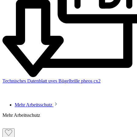
UV-Schutz für die Augen bei Arbeiten im Freien
Zuverlässiger UV400-Schutz
Technisches Datenblatt uves Bügelbrille pheos cx2
Mehr Arbeitsschutz
Merkmale
Mehr Arbeitsschutz
Antibeschlag-Beschichtung für klare Sicht auch bei schwierigen
Bedingungen
Für den Einsatz in Kombination mit Atemschutzmasken