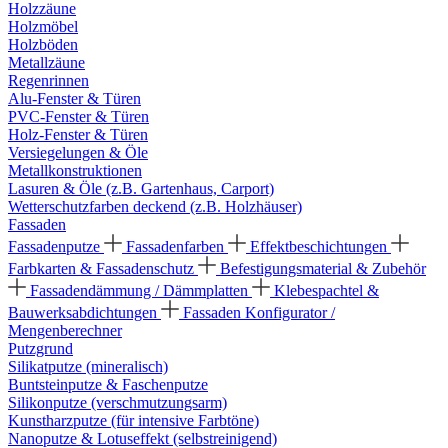
Holzzäune
Holzmöbel
Holzböden
Metallzäune
Regenrinnen
Alu-Fenster & Türen
PVC-Fenster & Türen
Holz-Fenster & Türen
Versiegelungen & Öle
Metallkonstruktionen
Lasuren & Öle (z.B. Gartenhaus, Carport)
Wetterschutzfarben deckend (z.B. Holzhäuser)
Fassaden
Fassadenputze
Fassadenfarben
Effektbeschichtungen
Farbkarten & Fassadenschutz
Befestigungsmaterial & Zubehör
Fassadendämmung / Dämmplatten
Klebespachtel &
Bauwerksabdichtungen
Fassaden Konfigurator /
Mengenberechner
Putzgrund
Silikatputze (mineralisch)
Buntsteinputze & Faschenputze
Silikonputze (verschmutzungsarm)
Kunstharzputze (für intensive Farbtöne)
Nanoputze & Lotuseffekt (selbstreinigend)