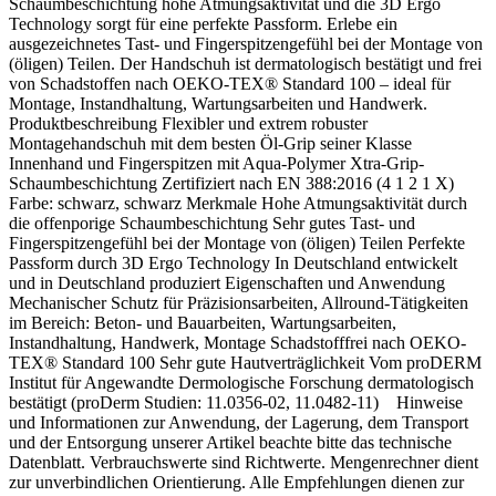
Schaumbeschichtung hohe Atmungsaktivität und die 3D Ergo
Technology sorgt für eine perfekte Passform. Erlebe ein
ausgezeichnetes Tast- und Fingerspitzengefühl bei der Montage von
(öligen) Teilen. Der Handschuh ist dermatologisch bestätigt und frei
von Schadstoffen nach OEKO-TEX® Standard 100 – ideal für
Montage, Instandhaltung, Wartungsarbeiten und Handwerk.
Produktbeschreibung Flexibler und extrem robuster
Montagehandschuh mit dem besten Öl-Grip seiner Klasse
Innenhand und Fingerspitzen mit Aqua-Polymer Xtra-Grip-
Schaumbeschichtung Zertifiziert nach EN 388:2016 (4 1 2 1 X)
Farbe: schwarz, schwarz Merkmale Hohe Atmungsaktivität durch
die offenporige Schaumbeschichtung Sehr gutes Tast- und
Fingerspitzengefühl bei der Montage von (öligen) Teilen Perfekte
Passform durch 3D Ergo Technology In Deutschland entwickelt
und in Deutschland produziert Eigenschaften und Anwendung
Mechanischer Schutz für Präzisionsarbeiten, Allround-Tätigkeiten
im Bereich: Beton- und Bauarbeiten, Wartungsarbeiten,
Instandhaltung, Handwerk, Montage Schadstofffrei nach OEKO-
TEX® Standard 100 Sehr gute Hautverträglichkeit Vom proDERM
Institut für Angewandte Dermologische Forschung dermatologisch
bestätigt (proDerm Studien: 11.0356-02, 11.0482-11) Hinweise
und Informationen zur Anwendung, der Lagerung, dem Transport
und der Entsorgung unserer Artikel beachte bitte das technische
Datenblatt. Verbrauchswerte sind Richtwerte. Mengenrechner dient
zur unverbindlichen Orientierung. Alle Empfehlungen dienen zur