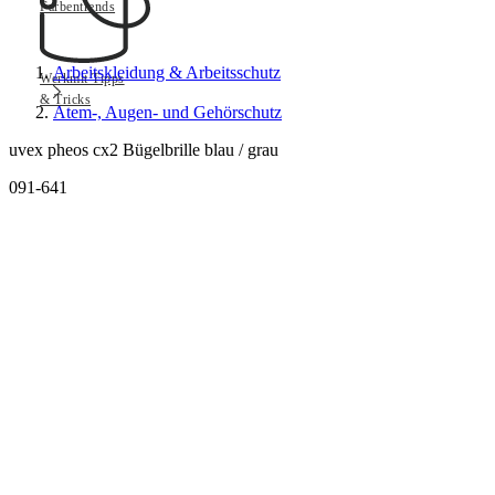
Farbentrends
Arbeitskleidung & Arbeitsschutz
Werkmit Tipps
& Tricks
Atem-, Augen- und Gehörschutz
uvex pheos cx2 Bügelbrille blau / grau
091-641