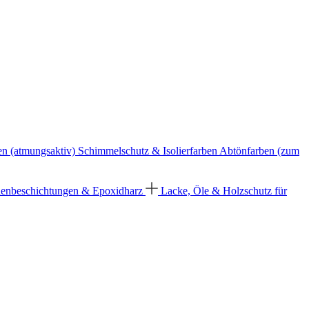
en (atmungsaktiv)
Schimmelschutz & Isolierfarben
Abtönfarben (zum
enbeschichtungen & Epoxidharz
Lacke, Öle & Holzschutz für