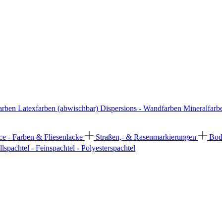
arben
Latexfarben (abwischbar)
Dispersions - Wandfarben
Mineralfarb
ce - Farben & Fliesenlacke
Straßen,- & Rasenmarkierungen
Bod
llspachtel - Feinspachtel - Polyesterspachtel