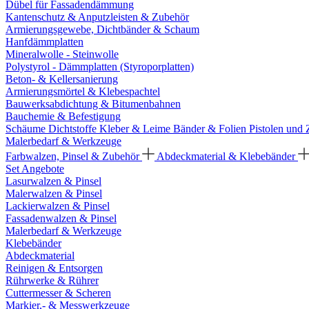
Dübel für Fassadendämmung
Kantenschutz & Anputzleisten & Zubehör
Armierungsgewebe, Dichtbänder & Schaum
Hanfdämmplatten
Mineralwolle - Steinwolle
Polystyrol - Dämmplatten (Styroporplatten)
Beton- & Kellersanierung
Armierungsmörtel & Klebespachtel
Bauwerksabdichtung & Bitumenbahnen
Bauchemie & Befestigung
Schäume
Dichtstoffe
Kleber & Leime
Bänder & Folien
Pistolen und
Malerbedarf & Werkzeuge
Farbwalzen, Pinsel & Zubehör
Abdeckmaterial & Klebebänder
Set Angebote
Lasurwalzen & Pinsel
Malerwalzen & Pinsel
Lackierwalzen & Pinsel
Fassadenwalzen & Pinsel
Malerbedarf & Werkzeuge
Klebebänder
Abdeckmaterial
Reinigen & Entsorgen
Rührwerke & Rührer
Cuttermesser & Scheren
Markier,- & Messwerkzeuge