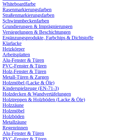
Whiteboardfarbe
Rasenmarkierungsfarben
Straßenmarkierungsfarben
Schwimmbeckenfarben
Grundierungen & Imprägnierungen
Versiegelungen & Beschichtungen
Ergänzungsprodukte, Farbchips & Dichtstoffe
Klarlacke
Heizkörper
Arbeitsplatten
Alu-Fenster & Türen
PVC-Fenster & Türen
Holz-Fenster & Türen
Metall-Türen & Zargen
Holzmöbel (Lacke & Öle)
Kinderspielzeuge (EN-71-3)
Holzdecken & Wandvertäfelungen
Holztreppen & Holzböden (Lacke & Öle)
Holzzäune
Holzmöbel
Holzböden
Metallzäune
Regenrinnen
Alu-Fenster & Türen
PVC-Fenster & Türen