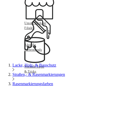
Unsere Werkmit
Filialen
Aktuelle
Farbentrends
Lacke, Holz- & Bauschutz
Werkmit Tipps
& Tricks
Straßen,- & Rasenmarkierungen
Rasenmarkierungsfarben