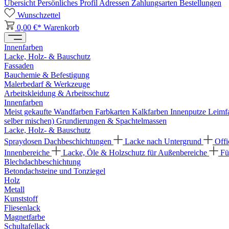
Übersicht
Persönliches Profil
Adressen
Zahlungsarten
Bestellungen
Wunschzettel
0,00 €*
Warenkorb
Innenfarben
Lacke, Holz- & Bauschutz
Fassaden
Bauchemie & Befestigung
Malerbedarf & Werkzeuge
Arbeitskleidung & Arbeitsschutz
Innenfarben
Meist gekaufte Wandfarben
Farbkarten
Kalkfarben
Innenputze
Leimf
selber mischen)
Grundierungen & Spachtelmassen
Lacke, Holz- & Bauschutz
Spraydosen
Dachbeschichtungen
Lacke nach Untergrund
Offi
Innenbereiche
Lacke, Öle & Holzschutz für Außenbereiche
Fü
Blechdachbeschichtung
Betondachsteine und Tonziegel
Holz
Metall
Kunststoff
Fliesenlack
Magnetfarbe
Schultafellack