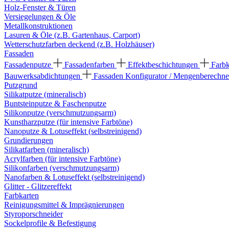
Holz-Fenster & Türen
Versiegelungen & Öle
Metallkonstruktionen
Lasuren & Öle (z.B. Gartenhaus, Carport)
Wetterschutzfarben deckend (z.B. Holzhäuser)
Fassaden
Fassadenputze
Fassadenfarben
Effektbeschichtungen
Farb
Bauwerksabdichtungen
Fassaden Konfigurator / Mengenberechne
Putzgrund
Silikatputze (mineralisch)
Buntsteinputze & Faschenputze
Silikonputze (verschmutzungsarm)
Kunstharzputze (für intensive Farbtöne)
Nanoputze & Lotuseffekt (selbstreinigend)
Grundierungen
Silikatfarben (mineralisch)
Acrylfarben (für intensive Farbtöne)
Silikonfarben (verschmutzungsarm)
Nanofarben & Lotuseffekt (selbstreinigend)
Glitter - Glitzereffekt
Farbkarten
Reinigungsmittel & Imprägnierungen
Styroporschneider
Sockelprofile & Befestigung