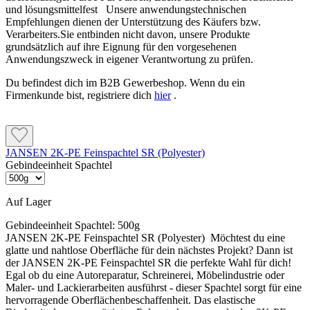
Holz im Außenbereich zuerst mit Capalac Holz-
oder Kunststoffuntergrund vorbereiten und grundieren.
und lösungsmittelfest Unsere anwendungstechnischen
Imprägniergrund behandeln und anschließend mit
Empfehlungen dienen der Unterstützung des Käufers bzw.
Capalac AllGrund grundieren. Danach folgt der
Verarbeiters.Sie entbinden nicht davon, unsere Produkte
geeignete Decklack.
grundsätzlich auf ihre Eignung für den vorgesehenen
Beschichtungsaufbau nach Untergrund
Anwendungszweck in eigener Verantwortung zu prüfen.
Du befindest dich im B2B Gewerbeshop. Wenn du ein
Holz innen und außen
Eisen und Stahl
Firmenkunde bist, registriere dich
hier
.
Holz im Innenbereich einmal mit Capalac AllGrund
Im Innenbereich ist normalerweise eine
grundieren.
Grundbeschichtung mit Capalac AllGrund vorgesehen.
Holz im Außenbereich zuerst mit Capalac Holz-
Im Außenbereich werden für den Korrosionsschutz
Imprägniergrund behandeln und anschließend mit Capalac
JANSEN 2K-PE Feinspachtel SR (Polyester)
zwei Grundbeschichtungen mit Capalac AllGrund
AllGrund grundieren. Danach folgt der geeignete Decklack.
Gebindeeinheit Spachtel
ausgeführt.
Auf Lager
Eisen und Stahl
Aluminium, Kupfer und Hart-PVC
Gebindeeinheit Spachtel:
500g
Im Innenbereich ist normalerweise eine Grundbeschichtung
JANSEN 2K-PE Feinspachtel SR (Polyester) Möchtest du eine
Nach der vorgeschriebenen Untergrundvorbereitung
mit Capalac AllGrund vorgesehen.
glatte und nahtlose Oberfläche für dein nächstes Projekt? Dann ist
einmal mit Capalac AllGrund grundieren.
der JANSEN 2K-PE Feinspachtel SR die perfekte Wahl für dich!
Im Außenbereich werden für den Korrosionsschutz zwei
Anschließend je nach System eine Zwischen- und
Egal ob du eine Autoreparatur, Schreinerei, Möbelindustrie oder
Grundbeschichtungen mit Capalac AllGrund ausgeführt.
Schlussbeschichtung mit einem geeigneten Capalac
Maler- und Lackierarbeiten ausführst - dieser Spachtel sorgt für eine
Lack ausführen.
hervorragende Oberflächenbeschaffenheit. Das elastische