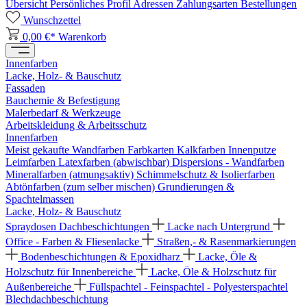
Übersicht
Persönliches Profil
Adressen
Zahlungsarten
Bestellungen
Wunschzettel
0,00 €*
Warenkorb
Innenfarben
Lacke, Holz- & Bauschutz
Fassaden
Bauchemie & Befestigung
Malerbedarf & Werkzeuge
Arbeitskleidung & Arbeitsschutz
Innenfarben
Meist gekaufte Wandfarben
Farbkarten
Kalkfarben
Innenputze
Leimfarben
Latexfarben (abwischbar)
Dispersions - Wandfarben
Mineralfarben (atmungsaktiv)
Schimmelschutz & Isolierfarben
Abtönfarben (zum selber mischen)
Grundierungen &
Spachtelmassen
Lacke, Holz- & Bauschutz
Spraydosen
Dachbeschichtungen
Lacke nach Untergrund
Office - Farben & Fliesenlacke
Straßen,- & Rasenmarkierungen
Bodenbeschichtungen & Epoxidharz
Lacke, Öle &
Holzschutz für Innenbereiche
Lacke, Öle & Holzschutz für
Außenbereiche
Füllspachtel - Feinspachtel - Polyesterspachtel
Blechdachbeschichtung