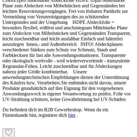
ColorExpert mittelstarke Abdeckfolie HDPE 10µm Mittelstarke
Plane zum Abdecken von Möbelstücken und Gegenständen bei
leichten Renovierungsvorgängen. Frei von lösbaren Partikeln zur
Vermeidung von Verunreinigungen des zu schützenden
Untergrundes und der Umgebung HDPE Abdeckfolie =
besonders flexibel, reißfest und anschmiegsam Mittelstarke Plane
zum Abdecken von Möbelstücken und Gegenständen Transparent,
leicht zuschneidbar und leicht ausfaltbar Einfach und faltenfrei
auszulegen Innen,- und Außenbereich INFO! Abdeckplanen
verschiedener Stärken zum Schutz vor Schmutz, Staub und
Farbklecksen für fast alle Anwendungssituationen. Transparente
oder ökologisch wertvolle - weil wiederverwertende - transzulente
Regranulat-Folien. Leicht zuschneidbar und für Abdeckungen
nahezu jeder Größe kombinierbar. Unsere
anwendungstechnischen Empfehlungen dienen der Unterstützung
des Käufers bzw. Verarbeiters.Sie entbinden nicht davon, unsere
Produkte grundsätzlich auf ihre Eignung für den vorgesehenen
Anwendungszweck in eigener Verantwortung zu prüfen. Folie vor
UV-Strahlung schützen, keine Gewährleistung bei UV-Schäden
Du befindest dich im B2B Gewerbeshop. Wenn du ein
Firmenkunde bist, registriere dich
hier
.