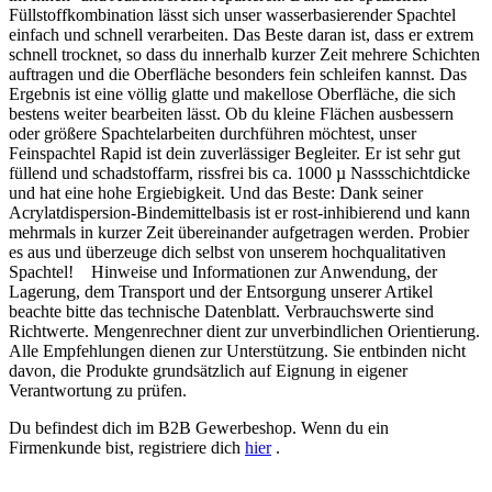
Beim Spritzen liegt der Richtverbrauch je nach Verfahren und
Füllstoffkombination lässt sich unser wasserbasierender Spachtel
Verarbeitung
Bauteillage bei etwa 120–170 ml/m². Untergrund, Form, Kanten,
einfach und schnell verarbeiten. Das Beste daran ist, dass er extrem
Werkzeug und Auftragsstärke beeinflussen den tatsächlichen
Vor Gebrauch gründlich aufrühren
schnell trocknet, so dass du innerhalb kurzer Zeit mehrere Schichten
Materialbedarf. Exakte Werte lassen sich nur durch eine
Streichen, rollen oder spritzen
auftragen und die Oberfläche besonders fein schleifen kannst. Das
Probebeschichtung ermitteln.
Bei Bedarf mit Caparol AF-Verdünner verdünnen
Ergebnis ist eine völlig glatte und makellose Oberfläche, die sich
Zwischen den Beschichtungen anschleifen
bestens weiter bearbeiten lässt. Ob du kleine Flächen ausbessern
Schleifstaub vollständig entfernen
oder größere Spachtelarbeiten durchführen möchtest, unser
Verarbeitung und Trocknung
Feinspachtel Rapid ist dein zuverlässiger Begleiter. Er ist sehr gut
füllend und schadstoffarm, rissfrei bis ca. 1000 µ Nassschichtdicke
und hat eine hohe Ergiebigkeit. Und das Beste: Dank seiner
Verarbeitung
Acrylatdispersion-Bindemittelbasis ist er rost-inhibierend und kann
Bedingungen
Vor Gebrauch gründlich aufrühren
mehrmals in kurzer Zeit übereinander aufgetragen werden. Probier
Mindesttemperatur: 5 °C
Streichen, rollen oder spritzen
es aus und überzeuge dich selbst von unserem hochqualitativen
Günstiger Bereich: 10–25 °C
Bei Bedarf mit Caparol AF-Verdünner verdünnen
Spachtel! Hinweise und Informationen zur Anwendung, der
Relative Luftfeuchtigkeit: höchstens 80 %
Zwischen den Beschichtungen anschleifen
Lagerung, dem Transport und der Entsorgung unserer Artikel
Untergrund muss trocken und sauber sein
Schleifstaub vollständig entfernen
beachte bitte das technische Datenblatt. Verbrauchswerte sind
Richtwerte. Mengenrechner dient zur unverbindlichen Orientierung.
Alle Empfehlungen dienen zur Unterstützung. Sie entbinden nicht
davon, die Produkte grundsätzlich auf Eignung in eigener
Trocknung bei 20 °C
Verantwortung zu prüfen.
Bedingungen
Staubtrocken nach ca. 1 Stunde
Mindesttemperatur: 5 °C
Du befindest dich im B2B Gewerbeshop. Wenn du ein
Grifffest nach ca. 3–6 Stunden
Günstiger Bereich: 10–25 °C
Firmenkunde bist, registriere dich
hier
.
Weiß mit Alkydharzlack überstreichbar nach ca. 3
Relative Luftfeuchtigkeit: höchstens 80 %
Stunden
Untergrund muss trocken und sauber sein