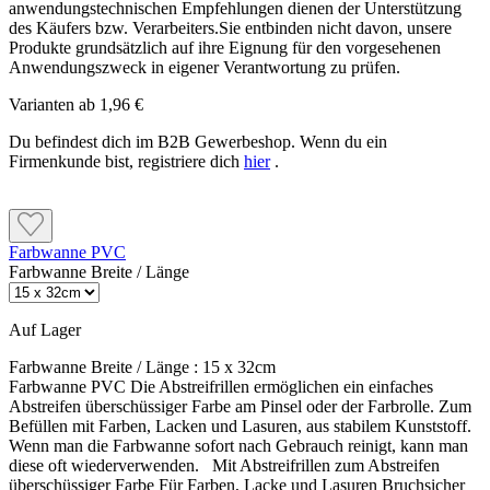
anwendungstechnischen Empfehlungen dienen der Unterstützung
Maßhaltiges Holz: höchstens 13 % Holzfeuchte
Auf eloxiertem Aluminium darf Capalac AllGrund nicht
des Käufers bzw. Verarbeiters.Sie entbinden nicht davon, unsere
Begrenzt und nicht maßhaltiges Holz: höchstens 15
verwendet werden.
Produkte grundsätzlich auf ihre Eignung für den vorgesehenen
%
Anwendungszweck in eigener Verantwortung zu prüfen.
Varianten ab
1,96 €
Holz und Altanstriche vorbereiten
Tragfähige Altanstriche
Du befindest dich im B2B Gewerbeshop. Wenn du ein
Firmenkunde bist, registriere dich
hier
.
Fest haftende Altanstriche anschleifen und sorgfältig
Holz und Holzwerkstoffe
reinigen. Lose oder nicht tragfähige Beschichtungen
Holz in Faserrichtung schleifen und gründlich reinigen.
müssen vollständig entfernt werden.
Harze, Harzgallen und andere haftungsmindernde
Holzinhaltstoffe entfernen. Scharfe Kanten leicht brechen.
Schadstellen passend zum darunterliegenden Holz-,
Farbwanne PVC
Metall- oder Kunststoffuntergrund vorbereiten und
Maßhaltiges Holz: höchstens 13 % Holzfeuchte
Farbwanne Breite / Länge
grundieren.
Begrenzt und nicht maßhaltiges Holz: höchstens 15 %
Auf Lager
Beschichtungsaufbau nach Untergrund
Farbwanne Breite / Länge :
15 x 32cm
Tragfähige Altanstriche
Farbwanne PVC Die Abstreifrillen ermöglichen ein einfaches
Fest haftende Altanstriche anschleifen und sorgfältig reinigen.
Abstreifen überschüssiger Farbe am Pinsel oder der Farbrolle. Zum
Holz innen und außen
Lose oder nicht tragfähige Beschichtungen müssen
Befüllen mit Farben, Lacken und Lasuren, aus stabilem Kunststoff.
Holz im Innenbereich einmal mit Capalac AllGrund
vollständig entfernt werden.
Wenn man die Farbwanne sofort nach Gebrauch reinigt, kann man
grundieren.
diese oft wiederverwenden. Mit Abstreifrillen zum Abstreifen
Schadstellen passend zum darunterliegenden Holz-, Metall-
überschüssiger Farbe Für Farben, Lacke und Lasuren Bruchsicher