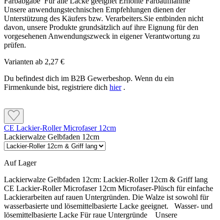
Normreinheitsgrad fachgerecht gestrahlt oder maschinell
Glatte, verschmutzte oder nicht ausreichend
Farbabgabe Für alle Lacke geeignet Erhöhte Farbaufnahme
entrostet werden.
vorbereitete Oberflächen können trotz Grundierung zu
Unsere anwendungstechnischen Empfehlungen dienen der
Haftungsproblemen führen.
Unterstützung des Käufers bzw. Verarbeiters.Sie entbinden nicht
Verbleibender Rost unter der Grundierung kann die
davon, unsere Produkte grundsätzlich auf ihre Eignung für den
Haltbarkeit des gesamten Beschichtungsaufbaus
vorgesehenen Anwendungszweck in eigener Verantwortung zu
beeinträchtigen.
prüfen.
Aluminium und Kupfer
Varianten ab
2,27 €
Aluminium und Kupfer mit einem dafür vorgesehenen
Reinigungsmittel und Kunststoffschleifvlies reinigen
Du befindest dich im B2B Gewerbeshop. Wenn du ein
Zink und Hart-PVC
und anschleifen.
Firmenkunde bist, registriere dich
hier
.
Die Oberfläche mit einer geeigneten ammoniakalischen
Netzmittelwäsche und Kunststoffschleifvlies sorgfältig
Auf eloxiertem Aluminium darf Capalac AllGrund
vorbereiten.
nicht verwendet werden.
Glatte, verschmutzte oder nicht ausreichend vorbereitete
CE Lackier-Roller Microfaser 12cm
Oberflächen können trotz Grundierung zu
Lackierwalze Gelbfaden 12cm
Haftungsproblemen führen.
Holz und Altanstriche vorbereiten
Auf Lager
Holz und Holzwerkstoffe
Lackierwalze Gelbfaden 12cm:
Lackier-Roller 12cm & Griff lang
Aluminium und Kupfer
Holz in Faserrichtung schleifen und gründlich reinigen.
CE Lackier-Roller Microfaser 12cm Microfaser-Plüsch für einfache
Harze, Harzgallen und andere haftungsmindernde
Aluminium und Kupfer mit einem dafür vorgesehenen
Lackierarbeiten auf rauen Untergründen. Die Walze ist sowohl für
Holzinhaltstoffe entfernen. Scharfe Kanten leicht
Reinigungsmittel und Kunststoffschleifvlies reinigen und
wasserbasierte und lösemittelbasierte Lacke geeignet. Wasser- und
brechen.
anschleifen.
lösemittelbasierte Lacke Für raue Untergründe Unsere