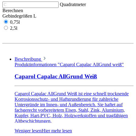
Quadratmeter
Berechnen
Gebindegrößen L
0,75l
2,5l
Beschreibung
Produktinformationen "Caparol Capalac AllGrund weiß"
Caparol Capalac AllGrund Weiß
Caparol Capalac AllGrund Weiß ist eine schnell trocknende
Korrosionsschutz- und Haftgrundierung für zahlreiche
Untergründe im Innen- und Außenbereich. Sie haftet auf
fachgerecht vorbereitetem Eisen, Stahl, Zink, Aluminium,
Kupfer, Hart-PVC, Holz, Holzwerkstoffen und tragfähigen
Altbeschichtungen.
Auf Eisen und Stahl bietet Capalac AllGrund einen