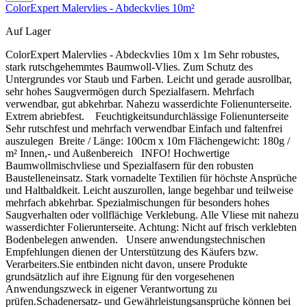
ColorExpert Malervlies - Abdeckvlies 10m²
Auf Lager
ColorExpert Malervlies - Abdeckvlies 10m x 1m Sehr robustes,
stark rutschgehemmtes Baumwoll-Vlies. Zum Schutz des
Untergrundes vor Staub und Farben. Leicht und gerade ausrollbar,
sehr hohes Saugvermögen durch Spezialfasern. Mehrfach
verwendbar, gut abkehrbar. Nahezu wasserdichte Folienunterseite.
Extrem abriebfest. Feuchtigkeitsundurchlässige Folienunterseite
Sehr rutschfest und mehrfach verwendbar Einfach und faltenfrei
auszulegen Breite / Länge: 100cm x 10m Flächengewicht: 180g /
m² Innen,- und Außenbereich INFO! Hochwertige
Baumwollmischvliese und Spezialfasern für den robusten
Baustelleneinsatz. Stark vornadelte Textilien für höchste Ansprüche
und Haltbaldkeit. Leicht auszurollen, lange begehbar und teilweise
mehrfach abkehrbar. Spezialmischungen für besonders hohes
Saugverhalten oder vollflächige Verklebung. Alle Vliese mit nahezu
wasserdichter Folierunterseite. Achtung: Nicht auf frisch verklebten
Bodenbelegen anwenden. Unsere anwendungstechnischen
Empfehlungen dienen der Unterstützung des Käufers bzw.
Verarbeiters.Sie entbinden nicht davon, unsere Produkte
grundsätzlich auf ihre Eignung für den vorgesehenen
Anwendungszweck in eigener Verantwortung zu
prüfen.Schadenersatz- und Gewährleistungsansprüche können bei