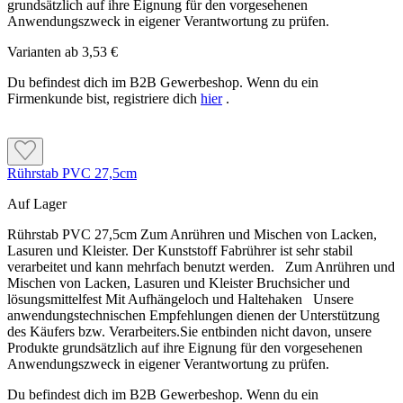
und Stahl müssen vor dem Auftrag bis zum
grundsätzlich auf ihre Eignung für den vorgesehenen
geeigneter Weiß- oder Buntlack als Schlussbeschichtung
erforderlichen Reinheitsgrad entrostet und entfettet
Anwendungszweck in eigener Verantwortung zu prüfen.
aufgetragen.
werden.
Varianten ab
3,53 €
Du befindest dich im B2B Gewerbeshop. Wenn du ein
Muss Rost vorher entfernt werden?
Firmenkunde bist, registriere dich
hier
.
Reicht auf Zink ein Anstrich?
Ja. Die Grundierung ist kein Rostumwandler. Eisen und Stahl
Vor nachfolgenden Alkydharzdecklacken sind auf
müssen vor dem Auftrag bis zum erforderlichen
Zinkblech oder verzinktem Stahl mindestens zwei
Reinheitsgrad entrostet und entfettet werden.
Beschichtungen mit Capalac AllGrund vorgesehen.
Rührstab PVC 27,5cm
Auf Lager
Reicht auf Zink ein Anstrich?
Technische Daten
Rührstab PVC 27,5cm Zum Anrühren und Mischen von Lacken,
Vor nachfolgenden Alkydharzdecklacken sind auf Zinkblech
Lasuren und Kleister. Der Kunststoff Fabrührer ist sehr stabil
oder verzinktem Stahl mindestens zwei Beschichtungen mit
verarbeitet und kann mehrfach benutzt werden. Zum Anrühren und
Produkttyp: Korrosionsschutz- und Haftgrundierung
Capalac AllGrund vorgesehen.
Mischen von Lacken, Lasuren und Kleister Bruchsicher und
Materialbasis: Spezial-Kunstharzkombination
lösungsmittelfest Mit Aufhängeloch und Haltehaken Unsere
Aktive Korrosionsschutzpigmente
anwendungstechnischen Empfehlungen dienen der Unterstützung
Lösemittel: aromatenfrei
des Käufers bzw. Verarbeiters.Sie entbinden nicht davon, unsere
Anwendungsbereich: innen und außen
Technische Daten
Produkte grundsätzlich auf ihre Eignung für den vorgesehenen
Anwendungszweck in eigener Verantwortung zu prüfen.
Produkttyp: Korrosionsschutz- und Haftgrundierung
Du befindest dich im B2B Gewerbeshop. Wenn du ein
Materialbasis: Spezial-Kunstharzkombination
Farbton: Weiß