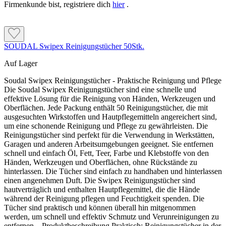
Firmenkunde bist, registriere dich
hier
.
Aktive Korrosionsschutzpigmente
Glanzgrad: seidenmatt
Lösemittel: aromatenfrei
Dichte: ca. 1,3 g/cm³
Anwendungsbereich: innen und außen
Gebindegrößen: 375 ml, 750 ml und 2,5 L
Werkzeugreinigung: Kunstharz- oder
Universalverdünnung
SOUDAL Swipex Reinigungstücher 50Stk.
Auf Lager
Farbton: Weiß
Glanzgrad: seidenmatt
Soudal Swipex Reinigungstücher - Praktische Reinigung und Pflege
Dichte: ca. 1,3 g/cm³
Die Soudal Swipex Reinigungstücher sind eine schnelle und
Gebindegrößen: 375 ml, 750 ml und 2,5 L
effektive Lösung für die Reinigung von Händen, Werkzeugen und
Werkzeugreinigung: Kunstharz- oder
Oberflächen. Jede Packung enthält 50 Reinigungstücher, die mit
Universalverdünnung
ausgesuchten Wirkstoffen und Hautpflegemitteln angereichert sind,
Achtung – Sicherheitshinweis:
um eine schonende Reinigung und Pflege zu gewährleisten. Die
Flüssigkeit und Dampf sind entzündbar. Dämpfe
Reinigungstücher sind perfekt für die Verwendung in Werkstätten,
können Schläfrigkeit und Benommenheit verursachen.
Garagen und anderen Arbeitsumgebungen geeignet. Sie entfernen
Das Produkt ist schädlich für Wasserorganismen mit
schnell und einfach Öl, Fett, Teer, Farbe und Klebstoffe von den
langfristiger Wirkung. Von Hitze, Funken und offenen
Händen, Werkzeugen und Oberflächen, ohne Rückstände zu
Flammen fernhalten, für ausreichende Lüftung sorgen
hinterlassen. Die Tücher sind einfach zu handhaben und hinterlassen
und Dämpfe sowie Spritznebel nicht einatmen. Das
einen angenehmen Duft. Die Swipex Reinigungstücher sind
aktuelle Sicherheitsdatenblatt beachten.
Achtung – Sicherheitshinweis:
hautverträglich und enthalten Hautpflegemittel, die die Hände
Flüssigkeit und Dampf sind entzündbar. Dämpfe können
während der Reinigung pflegen und Feuchtigkeit spenden. Die
Schläfrigkeit und Benommenheit verursachen. Das Produkt
Tücher sind praktisch und können überall hin mitgenommen
ist schädlich für Wasserorganismen mit langfristiger Wirkung.
werden, um schnell und effektiv Schmutz und Verunreinigungen zu
Von Hitze, Funken und offenen Flammen fernhalten, für
entfernen. Produktbeschreibung Praktisch: Reinigungstücher in der