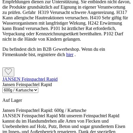
Empfehlungen dienen zur Unterstützung. Sie entbinden nicht davon,
Rollen
die Produkte grundsätzlich auf Eignung in eigener Verantwortung
Streichen
Auf senkrechten Flächen ca. 80–90 ml/m² je Auftrag.
zu prüfen. Gefahr H319 Verursacht schwere Augenreizung. H317
Auf senkrechten Flächen ca. 90–100 ml/m² je Auftrag.
Kann allergische Hautreaktionen verursachen. H410 Sehr giftig für
Ein Liter reicht rechnerisch für ungefähr 11–12,5 m²
Wasserorganismen mit langfristiger Wirkung. H242 Erwärmung
Ein Liter reicht rechnerisch für ungefähr 10–11 m² bei einer
bei einer Beschichtung.
kann Brand verursachen. P101 Ist ärztlicher Rat erforderlich,
Beschichtung.
Verpackung oder Kennzeichnungsetikett bereithalten. P102 Darf
nicht in die Hände von Kindern gelangen.
Waagerechte Flächen
Du befindest dich im B2B Gewerbeshop. Wenn du ein
Rollen
Firmenkunde bist, registriere dich
hier
.
Beim Streichen oder Rollen ca. 110 ml/m² je Auftrag.
Auf senkrechten Flächen ca. 80–90 ml/m² je Auftrag.
Ein Liter reicht rechnerisch für ungefähr 9 m² bei einer
Ein Liter reicht rechnerisch für ungefähr 11–12,5 m² bei einer
Beschichtung.
Beschichtung.
JANSEN Feinspachtel Rapid
Jansen Feinspachtel Rapid
Beim Spritzen liegt der Richtverbrauch je nach Verfahren und
Bauteillage bei etwa 120–170 ml/m². Untergrund, Form,
Waagerechte Flächen
Kanten, Werkzeug und Auftragsstärke beeinflussen den
Auf Lager
tatsächlichen Materialbedarf. Exakte Werte lassen sich nur
Beim Streichen oder Rollen ca. 110 ml/m² je Auftrag.
durch eine Probebeschichtung ermitteln.
Jansen Feinspachtel Rapid:
600g / Kartusche
Ein Liter reicht rechnerisch für ungefähr 9 m² bei einer
JANSEN Feinspachtel Rapid Mit unserem Feinspachtel Rapid
Beschichtung.
kannst du im Handumdrehen alle Arten von Flecken und
Verarbeitung und Trocknung
Unebenheiten auf Holz, Putz, Beton und sogar grundiertem Eisen
im Innen- und Außenbereich reparieren. Dank der speziellen