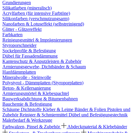
Grundierungen
Silikatfarben (mineralisch)
Acrylfarben (für intensive Farbtöne)
Silikonfarben (verschmutzungsarm)
Nanofarben & Lotuseffekt (selbstreinigend)
Glitter - Glitzereffekt
Farbkarten
Reinigungsmittel & Imprägnierungen
Styroporschneider
Sockelprofile & Befestigung
Dübel für Fassadendämmung
Kantenschutz & Anputzleisten & Zubehör
Armierungsgewebe, Dichtbänder & Schaum
Hanfdämmplatten
Mineralwolle - Steinwolle
Polystyrol - Dämmplatten (Styroporplatten)
Beton- & Kellersanierung
Armierungsmörtel & Klebespachtel
Bauwerksabdichtung & Bitumenbahnen
Bauchemie & Befestigung
Schäume
Dichtstoffe
Kleber & Leime
Bänder & Folien
Pistolen und
Zubehör
Reiniger & Schmiermittel
Dübel und Befestigungstechnik
Malerbedarf & Werkzeuge
Farbwalzen, Pinsel & Zubehör
Abdeckmaterial & Klebebänder