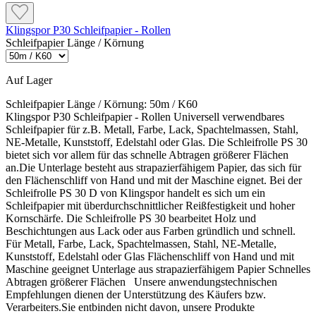
Mit Wasserlacken überstreichbar nach mindestens
12 Stunden
Klingspor P30 Schleifpapier - Rollen
Schleifpapier Länge / Körnung
Trocknung bei 20 °C
Niedrigere Temperaturen, eine höhere Luftfeuchtigkeit und
Staubtrocken nach ca. 1 Stunde
größere Schichtdicken verlängern die Trocknung. Intensiv
Auf Lager
Grifffest nach ca. 3–6 Stunden
getönte Varianten benötigen vor dem Überlackieren mit
Weiß mit Alkydharzlack überstreichbar nach ca. 3 Stunden
Alkydharzlacken etwa sechs Stunden.
Schleifpapier Länge / Körnung:
50m / K60
Mit Wasserlacken überstreichbar nach mindestens 12
Klingspor P30 Schleifpapier - Rollen Universell verwendbares
Stunden
Schleifpapier für z.B. Metall, Farbe, Lack, Spachtelmassen, Stahl,
Häufige Fragen
NE-Metalle, Kunststoff, Edelstahl oder Glas. Die Schleifrolle PS 30
bietet sich vor allem für das schnelle Abtragen größerer Flächen
Niedrigere Temperaturen, eine höhere Luftfeuchtigkeit und größere
an.Die Unterlage besteht aus strapazierfähigem Papier, das sich für
Ist AllGrund auch der Decklack?
Schichtdicken verlängern die Trocknung. Intensiv getönte Varianten
den Flächenschliff von Hand und mit der Maschine eignet. Bei der
benötigen vor dem Überlackieren mit Alkydharzlacken etwa sechs
Nein. Capalac AllGrund schafft Haftung und
Schleifrolle PS 30 D von Klingspor handelt es sich um ein
Stunden.
Korrosionsschutz. Anschließend wird normalerweise
Schleifpapier mit überdurchschnittlicher Reißfestigkeit und hoher
ein geeigneter Weiß- oder Buntlack als
Kornschärfe. Die Schleifrolle PS 30 bearbeitet Holz und
Schlussbeschichtung aufgetragen.
Beschichtungen aus Lack oder aus Farben gründlich und schnell.
Häufige Fragen
Für Metall, Farbe, Lack, Spachtelmassen, Stahl, NE-Metalle,
Kunststoff, Edelstahl oder Glas Flächenschliff von Hand und mit
Maschine geeignet Unterlage aus strapazierfähigem Papier Schnelles
Ist AllGrund auch der Decklack?
Abtragen größerer Flächen Unsere anwendungstechnischen
Muss Rost vorher entfernt werden?
Empfehlungen dienen der Unterstützung des Käufers bzw.
Nein. Capalac AllGrund schafft Haftung und
Ja. Die Grundierung ist kein Rostumwandler. Eisen
Verarbeiters.Sie entbinden nicht davon, unsere Produkte
Korrosionsschutz. Anschließend wird normalerweise ein