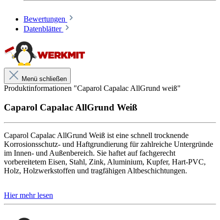
vollwertigen Korrosionsschutz gemäß DIN 18363. Auf
anderen geeigneten Untergründen schafft die Grundierung
eine sichere Haftbrücke für nachfolgende Capalac Weiß- und
Bewertungen
Buntlacke.
Datenblätter
Korrosionsschutz
Für Eisen und Stahl
Menü schließen
Aktive Korrosionsschutzpigmente
Produktinformationen "Caparol Capalac AllGrund weiß"
Gute Wetterbeständigkeit
Für innen und außen
Caparol Capalac AllGrund Weiß
Schnell trocknend
Caparol Capalac AllGrund Weiß ist eine schnell trocknende
Korrosionsschutz- und Haftgrundierung für zahlreiche Untergründe
Geeignet für
im Innen- und Außenbereich. Sie haftet auf fachgerecht
Eisen und Stahl
vorbereitetem Eisen, Stahl, Zink, Aluminium, Kupfer, Hart-PVC,
Zink und verzinkten Stahl
Holz, Holzwerkstoffen und tragfähigen Altbeschichtungen.
Aluminium und Kupfer
Hart-PVC
Auf Eisen und Stahl bietet Capalac AllGrund einen vollwertigen
Holz und Holzwerkstoffe
Korrosionsschutz gemäß DIN 18363. Auf anderen geeigneten
Tragfähige Altanstriche
Untergründen schafft die Grundierung eine sichere Haftbrücke für
nachfolgende Capalac Weiß- und Buntlacke.