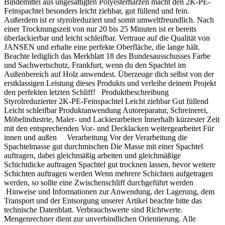
Bindemittel aus ungesättigten Polyesterharzen macht den 2K-PE-
Feinspachtel besonders leicht ziehbar, gut füllend und fein.
Aluminium, Kupfer und Hart-PVC
Außerdem ist er styrolreduziert und somit umweltfreundlich. Nach
einer Trocknungszeit von nur 20 bis 25 Minuten ist er bereits
Nach der vorgeschriebenen Untergrundvorbereitung einmal
Sonderfall Zink und verzinkter Stahl:
überlackierbar und leicht schleifbar. Vertraue auf die Qualität von
mit Capalac AllGrund grundieren.
Vor nachfolgenden Alkydharzdecklacken müssen
JANSEN und erhalte eine perfekte Oberfläche, die lange hält.
Zinkblech und verzinkter Stahl besonders sorgfältig
Beachte lediglich das Merkblatt 18 des Bundesausschusses Farbe
Anschließend je nach System eine Zwischen- und
vorbereitet werden. Caparol schreibt hier mindestens
und Sachwertschutz, Frankfurt, wenn du den Spachtel im
Schlussbeschichtung mit einem geeigneten Capalac Lack
zwei Beschichtungen mit Capalac AllGrund vor, damit
Außenbereich auf Holz anwendest. Überzeuge dich selbst von der
ausführen.
entstehendes Zinkoxid die Haftung des Decklacks
erstklassigen Leistung dieses Produkts und verleihe deinem Projekt
nicht beeinträchtigt. Alternativ kommen Capalac 2K-
den perfekten letzten Schliff! Produktbeschreibung
EP-Haftgrund oder Disbon 481 EP-Uniprimer infrage.
Styrolreduzierter 2K-PE-Feinspachtel Leicht ziehbar Gut füllend
Leicht schleifbar Produktanwendung Autoreparatur, Schreinerei,
Sonderfall Zink und verzinkter Stahl:
Möbelindustrie, Maler- und Lackierarbeiten Innerhalb kürzester Zeit
Vor nachfolgenden Alkydharzdecklacken müssen Zinkblech
mit den entsprechenden Vor- und Decklacken weitergearbeitet Für
Verbrauch und Reichweite
und verzinkter Stahl besonders sorgfältig vorbereitet werden.
innen und außen Verarbeitung Vor der Verarbeitung die
Caparol schreibt hier mindestens zwei Beschichtungen mit
Spachtelmasse gut durchmischen Die Masse mit einer Spachtel
Capalac AllGrund vor, damit entstehendes Zinkoxid die
auftragen, dabei gleichmäßig arbeiten und gleichmäßige
Streichen
Haftung des Decklacks nicht beeinträchtigt. Alternativ
Schichtdicke auftragen Spachtel gut trocknen lassen, bevor weitere
kommen Capalac 2K-EP-Haftgrund oder Disbon 481 EP-
Auf senkrechten Flächen ca. 90–100 ml/m² je Auftrag.
Schichten auftragen werden Wenn mehrere Schichten aufgetragen
Uniprimer infrage.
werden, so sollte eine Zwischenschliff durchgeführt werden
Ein Liter reicht rechnerisch für ungefähr 10–11 m² bei
Hinweise und Informationen zur Anwendung, der Lagerung, dem
einer Beschichtung.
Transport und der Entsorgung unserer Artikel beachte bitte das
technische Datenblatt. Verbrauchswerte sind Richtwerte.
Verbrauch und Reichweite
Mengenrechner dient zur unverbindlichen Orientierung. Alle