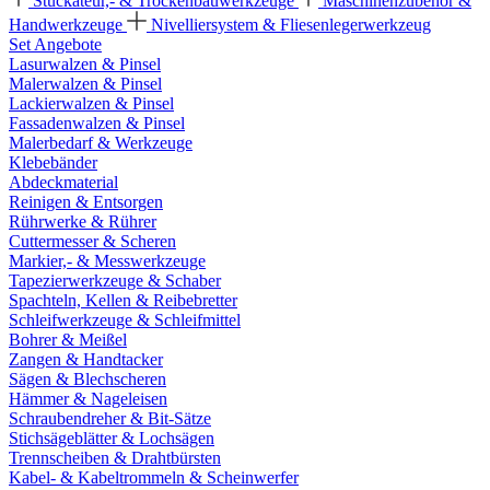
Stuckateur,- & Trockenbauwerkzeuge
Maschinenzubehör &
Handwerkzeuge
Nivelliersystem & Fliesenlegerwerkzeug
Set Angebote
Lasurwalzen & Pinsel
Malerwalzen & Pinsel
Lackierwalzen & Pinsel
Fassadenwalzen & Pinsel
Malerbedarf & Werkzeuge
Klebebänder
Abdeckmaterial
Reinigen & Entsorgen
Rührwerke & Rührer
Cuttermesser & Scheren
Markier,- & Messwerkzeuge
Tapezierwerkzeuge & Schaber
Spachteln, Kellen & Reibebretter
Schleifwerkzeuge & Schleifmittel
Bohrer & Meißel
Zangen & Handtacker
Sägen & Blechscheren
Hämmer & Nageleisen
Schraubendreher & Bit-Sätze
Stichsägeblätter & Lochsägen
Trennscheiben & Drahtbürsten
Kabel- & Kabeltrommeln & Scheinwerfer