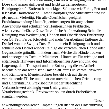
ausreichende Lüftung sorgen und Dämpfe sowie Spritznebel
Dose sind immer griffbereit und leicht zu transportieren
nicht einatmen. Das aktuelle Sicherheitsdatenblatt beachten.
Reinigungskraft: Entfernt hartnäckigen Schmutz wie Farbe, Fett und
Klebstoff Hautschonend: Enthält hautpflegende Substanzen und ist
pH-neutral Vielseitig: Für alle Oberflächen geeignet
Produktanwendung Hautpflegemittel sorgen für angenehme
Anwendung und schützen vor Hautreizungen Praktische,
wiederverschließbare Dose für einfache Aufbewahrung Schnelle
Reinigung von Werkzeugen, Händen und Oberflächen Entfernung
von Öl, Fett, Farbe, Klebstoff und mehr Verarbeitung Entferne den
Deckel von der Swipex Dose Entnimm ein Reinigungstuch und
schließe den Deckel wieder Reinige die verschmutzten Hände oder
Gegenstände gründlich mit dem Tuch Wische die Hände trocken
und entsorge das Tuch im Mülleimer Hinweise: Für wichtige und
ergänzende Hinweise und Informationen zur Anwendung, der
Lagerung, dem Transport und der Entsorgung dieses Artikels
beachte bitte das technische Datenblatt. *** Die Verbrauchswerte
sind Richtwerte. Mengenrechner bezieht sich auf die zu
verarbeitende Fläche und dient zur unverbindlichen Orientierung
und Unterstützung. Praxisbedingt ist der tatsächliche
Verbrauchswert abhängig vom Untergrund und
Verarbeitungstechnik. Praxiswerte sollten durch Probeflächen
ermittelt werden.
Unsere
anwendungstechnischen Empfehlungen dienen der Unterstützung