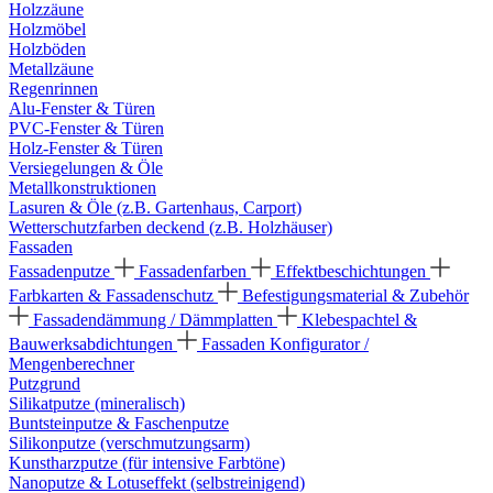
Holzzäune
Holzmöbel
Holzböden
Metallzäune
Regenrinnen
Alu-Fenster & Türen
PVC-Fenster & Türen
Holz-Fenster & Türen
Versiegelungen & Öle
Metallkonstruktionen
Lasuren & Öle (z.B. Gartenhaus, Carport)
Wetterschutzfarben deckend (z.B. Holzhäuser)
Fassaden
Fassadenputze
Fassadenfarben
Effektbeschichtungen
Farbkarten & Fassadenschutz
Befestigungsmaterial & Zubehör
Fassadendämmung / Dämmplatten
Klebespachtel &
Bauwerksabdichtungen
Fassaden Konfigurator /
Mengenberechner
Putzgrund
Silikatputze (mineralisch)
Buntsteinputze & Faschenputze
Silikonputze (verschmutzungsarm)
Kunstharzputze (für intensive Farbtöne)
Nanoputze & Lotuseffekt (selbstreinigend)