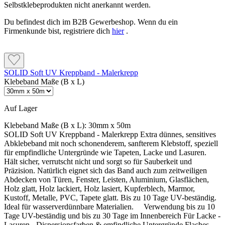
Selbstklebeprodukten nicht anerkannt werden.
Du befindest dich im B2B Gewerbeshop. Wenn du ein
Firmenkunde bist, registriere dich
hier
.
SOLID Soft UV Kreppband - Malerkrepp
Klebeband Maße (B x L)
Auf Lager
Klebeband Maße (B x L):
30mm x 50m
SOLID Soft UV Kreppband - Malerkrepp Extra dünnes, sensitives
Abklebeband mit noch schonenderem, sanfterem Klebstoff, speziell
für empfindliche Untergründe wie Tapeten, Lacke und Lasuren.
Hält sicher, verrutscht nicht und sorgt so für Sauberkeit und
Präzision. Natürlich eignet sich das Band auch zum zeitweiligen
Abdecken von Türen, Fenster, Leisten, Aluminium, Glasflächen,
Holz glatt, Holz lackiert, Holz lasiert, Kupferblech, Marmor,
Kustoff, Metalle, PVC, Tapete glatt. Bis zu 10 Tage UV-beständig.
Ideal für wasserverdünnbare Materialien. Verwendung bis zu 10
Tage UV-beständig und bis zu 30 Tage im Innenbereich Für Lacke -
Lasuren - Dispersionsfarben & emfindliche Untergründe Flaches