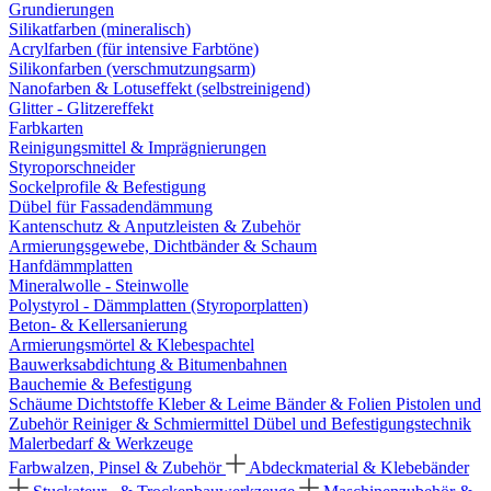
Grundierungen
Silikatfarben (mineralisch)
Acrylfarben (für intensive Farbtöne)
Silikonfarben (verschmutzungsarm)
Nanofarben & Lotuseffekt (selbstreinigend)
Glitter - Glitzereffekt
Farbkarten
Reinigungsmittel & Imprägnierungen
Styroporschneider
Sockelprofile & Befestigung
Dübel für Fassadendämmung
Kantenschutz & Anputzleisten & Zubehör
Armierungsgewebe, Dichtbänder & Schaum
Hanfdämmplatten
Mineralwolle - Steinwolle
Polystyrol - Dämmplatten (Styroporplatten)
Beton- & Kellersanierung
Armierungsmörtel & Klebespachtel
Bauwerksabdichtung & Bitumenbahnen
Bauchemie & Befestigung
Schäume
Dichtstoffe
Kleber & Leime
Bänder & Folien
Pistolen und
Zubehör
Reiniger & Schmiermittel
Dübel und Befestigungstechnik
Malerbedarf & Werkzeuge
Farbwalzen, Pinsel & Zubehör
Abdeckmaterial & Klebebänder