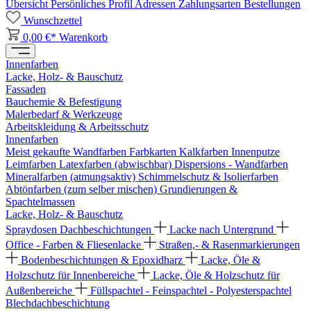
Übersicht
Persönliches Profil
Adressen
Zahlungsarten
Bestellungen
Wunschzettel
0,00 €*
Warenkorb
Innenfarben
Lacke, Holz- & Bauschutz
Fassaden
Bauchemie & Befestigung
Malerbedarf & Werkzeuge
Arbeitskleidung & Arbeitsschutz
Innenfarben
Meist gekaufte Wandfarben
Farbkarten
Kalkfarben
Innenputze
Leimfarben
Latexfarben (abwischbar)
Dispersions - Wandfarben
Mineralfarben (atmungsaktiv)
Schimmelschutz & Isolierfarben
Abtönfarben (zum selber mischen)
Grundierungen &
Spachtelmassen
Lacke, Holz- & Bauschutz
Spraydosen
Dachbeschichtungen
Lacke nach Untergrund
Office - Farben & Fliesenlacke
Straßen,- & Rasenmarkierungen
Bodenbeschichtungen & Epoxidharz
Lacke, Öle &
Holzschutz für Innenbereiche
Lacke, Öle & Holzschutz für
Außenbereiche
Füllspachtel - Feinspachtel - Polyesterspachtel
Blechdachbeschichtung