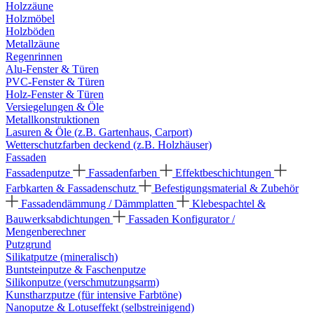
Holzzäune
Holzmöbel
Holzböden
Metallzäune
Regenrinnen
Alu-Fenster & Türen
PVC-Fenster & Türen
Holz-Fenster & Türen
Versiegelungen & Öle
Metallkonstruktionen
Lasuren & Öle (z.B. Gartenhaus, Carport)
Wetterschutzfarben deckend (z.B. Holzhäuser)
Fassaden
Fassadenputze
Fassadenfarben
Effektbeschichtungen
Farbkarten & Fassadenschutz
Befestigungsmaterial & Zubehör
Fassadendämmung / Dämmplatten
Klebespachtel &
Bauwerksabdichtungen
Fassaden Konfigurator /
Mengenberechner
Putzgrund
Silikatputze (mineralisch)
Buntsteinputze & Faschenputze
Silikonputze (verschmutzungsarm)
Kunstharzputze (für intensive Farbtöne)
Nanoputze & Lotuseffekt (selbstreinigend)