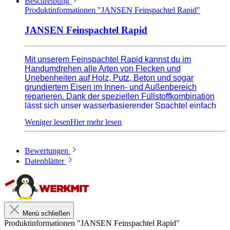
Beschreibung
Produktinformationen "JANSEN Feinspachtel Rapid"
JANSEN Feinspachtel Rapid
Mit unserem Feinspachtel Rapid kannst du im
Handumdrehen alle Arten von Flecken und
Unebenheiten auf Holz, Putz, Beton und sogar
grundiertem Eisen im Innen- und Außenbereich
reparieren. Dank der speziellen Füllstoffkombination
lässt sich unser wasserbasierender Spachtel einfach
und schnell verarbeiten. Das Beste daran ist, dass er
extrem schnell trocknet, so dass du innerhalb kurzer
Zeit mehrere Schichten auftragen und die Oberfläche
besonders fein schleifen kannst. Das Ergebnis ist eine
Bewertungen
völlig glatte und makellose Oberfläche, die sich
bestens weiter bearbeiten lässt.
Datenblätter
Ob du kleine Flächen ausbessern oder größere
Spachtelarbeiten durchführen möchtest, unser
Feinspachtel Rapid ist dein zuverlässiger Begleiter. Er
ist sehr gut füllend und schadstoffarm, rissfrei bis ca.
Menü schließen
1000 µ Nassschichtdicke und hat eine hohe
Produktinformationen "JANSEN Feinspachtel Rapid"
Ergiebigkeit. Und das Beste: Dank seiner