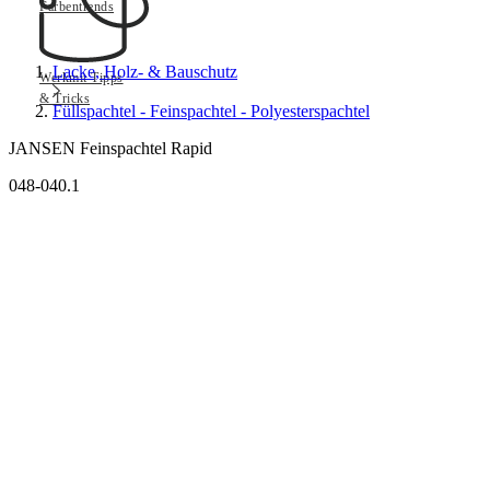
Farbentrends
Lacke, Holz- & Bauschutz
Werkmit Tipps
& Tricks
Füllspachtel - Feinspachtel - Polyesterspachtel
JANSEN Feinspachtel Rapid
048-040.1