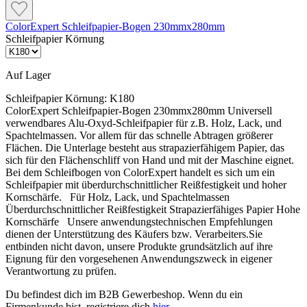
ColorExpert Schleifpapier-Bogen 230mmx280mm
Schleifpapier Körnung
Auf Lager
Schleifpapier Körnung:
K180
ColorExpert Schleifpapier-Bogen 230mmx280mm Universell
verwendbares Alu-Oxyd-Schleifpapier für z.B. Holz, Lack, und
Spachtelmassen. Vor allem für das schnelle Abtragen größerer
Flächen. Die Unterlage besteht aus strapazierfähigem Papier, das
sich für den Flächenschliff von Hand und mit der Maschine eignet.
Bei dem Schleifbogen von ColorExpert handelt es sich um ein
Schleifpapier mit überdurchschnittlicher Reißfestigkeit und hoher
Kornschärfe. Für Holz, Lack, und Spachtelmassen
Überdurchschnittlicher Reißfestigkeit Strapazierfähiges Papier Hohe
Kornschärfe Unsere anwendungstechnischen Empfehlungen
dienen der Unterstützung des Käufers bzw. Verarbeiters.Sie
entbinden nicht davon, unsere Produkte grundsätzlich auf ihre
Eignung für den vorgesehenen Anwendungszweck in eigener
Verantwortung zu prüfen.
Du befindest dich im B2B Gewerbeshop. Wenn du ein
Firmenkunde bist, registriere dich
hier
.