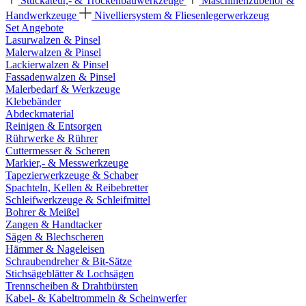
Stuckateur,- & Trockenbauwerkzeuge
Maschinenzubehör &
Handwerkzeuge
Nivelliersystem & Fliesenlegerwerkzeug
Set Angebote
Lasurwalzen & Pinsel
Malerwalzen & Pinsel
Lackierwalzen & Pinsel
Fassadenwalzen & Pinsel
Malerbedarf & Werkzeuge
Klebebänder
Abdeckmaterial
Reinigen & Entsorgen
Rührwerke & Rührer
Cuttermesser & Scheren
Markier,- & Messwerkzeuge
Tapezierwerkzeuge & Schaber
Spachteln, Kellen & Reibebretter
Schleifwerkzeuge & Schleifmittel
Bohrer & Meißel
Zangen & Handtacker
Sägen & Blechscheren
Hämmer & Nageleisen
Schraubendreher & Bit-Sätze
Stichsägeblätter & Lochsägen
Trennscheiben & Drahtbürsten
Kabel- & Kabeltrommeln & Scheinwerfer