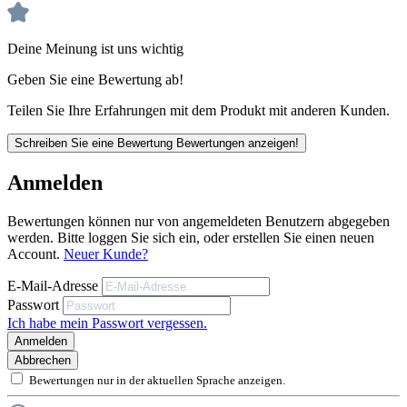
Deine Meinung ist uns wichtig
Geben Sie eine Bewertung ab!
Hinweise und Informationen zur Anwendung, der Lagerung, dem Transport und
Teilen Sie Ihre Erfahrungen mit dem Produkt mit anderen Kunden.
der Entsorgung unserer Artikel beachte bitte das technische Datenblatt. Verbrauchswerte sind
Richtwerte. Mengenrechner dient zur unverbindlichen Orientierung. Alle Empfehlungen
Schreiben Sie eine Bewertung
Bewertungen anzeigen!
dienen zur Unterstützung. Sie entbinden nicht davon, die Produkte grundsätzlich auf
Eignung in eigener Verantwortung zu prüfen.
Anmelden
Bewertungen können nur von angemeldeten Benutzern abgegeben
werden. Bitte loggen Sie sich ein, oder erstellen Sie einen neuen
Account.
Neuer Kunde?
E-Mail-Adresse
Passwort
Ich habe mein Passwort vergessen.
Anmelden
Abbrechen
Bewertungen nur in der aktuellen Sprache anzeigen.