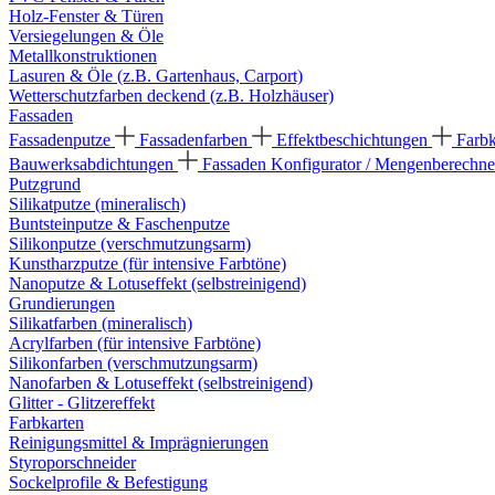
Holz-Fenster & Türen
Versiegelungen & Öle
Metallkonstruktionen
Lasuren & Öle (z.B. Gartenhaus, Carport)
Wetterschutzfarben deckend (z.B. Holzhäuser)
Fassaden
Fassadenputze
Fassadenfarben
Effektbeschichtungen
Farb
Bauwerksabdichtungen
Fassaden Konfigurator / Mengenberechne
Putzgrund
Silikatputze (mineralisch)
Buntsteinputze & Faschenputze
Silikonputze (verschmutzungsarm)
Kunstharzputze (für intensive Farbtöne)
Nanoputze & Lotuseffekt (selbstreinigend)
Grundierungen
Silikatfarben (mineralisch)
Acrylfarben (für intensive Farbtöne)
Silikonfarben (verschmutzungsarm)
Nanofarben & Lotuseffekt (selbstreinigend)
Glitter - Glitzereffekt
Farbkarten
Reinigungsmittel & Imprägnierungen
Styroporschneider
Sockelprofile & Befestigung