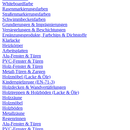
Whiteboardfarbe
Rasenmarkierungsfarben
Straßenmarkierungsfarben
Schwimmbeckenfarben
Grundierungen & Imprägnierungen
Versiegelungen & Beschichtungen
Ergänzungsprodukte, Farbchips & Dichtstoffe
Klarlacke
Heizkörper
Arbeitsplatten
Alu-Fenster & Türen
PVC-Fenster & Türen
Holz-Fenster & Türen
Metall-Türen & Zargen
Holzmöbel (Lacke & Öle)
Kinderspielzeuge (EN-71-3)
Holzdecken & Wandvertäfelungen
Holztreppen & Holzböden (Lacke & Öle)
Holzzäune
Holzmöbel
Holzböden
Metallzäune
Regenrinnen
Alu-Fenster & Türen
PVC-Fenster & Türen