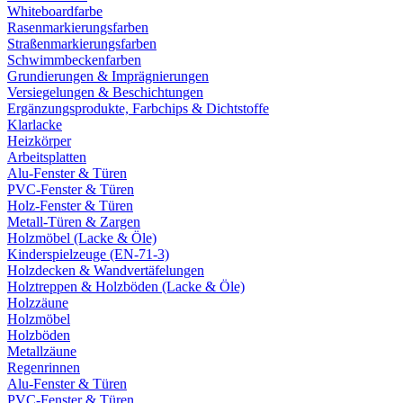
Whiteboardfarbe
Rasenmarkierungsfarben
Straßenmarkierungsfarben
Schwimmbeckenfarben
Grundierungen & Imprägnierungen
Versiegelungen & Beschichtungen
Ergänzungsprodukte, Farbchips & Dichtstoffe
Klarlacke
Heizkörper
Arbeitsplatten
Alu-Fenster & Türen
PVC-Fenster & Türen
Holz-Fenster & Türen
Metall-Türen & Zargen
Holzmöbel (Lacke & Öle)
Kinderspielzeuge (EN-71-3)
Holzdecken & Wandvertäfelungen
Holztreppen & Holzböden (Lacke & Öle)
Holzzäune
Holzmöbel
Holzböden
Metallzäune
Regenrinnen
Alu-Fenster & Türen
PVC-Fenster & Türen