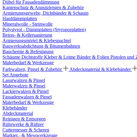
Dübel für Fassadendämmung
Kantenschutz & Anputzleisten & Zubehör
Armierungsgewebe, Dichtbänder & Schaum
Hanfdämmplatten
Mineralwolle - Steinwolle
Polystyrol - Dämmplatten (Styroporplatten)
Beton- & Kellersanierung
Armierungsmörtel & Klebespachtel
Bauwerksabdichtung & Bitumenbahnen
Bauchemie & Befestigung
Schäume
Dichtstoffe
Kleber & Leime
Bänder & Folien
Pistolen und
Malerbedarf & Werkzeuge
Farbwalzen, Pinsel & Zubehör
Abdeckmaterial & Klebebänder
Set Angebote
Lasurwalzen & Pinsel
Malerwalzen & Pinsel
Lackierwalzen & Pinsel
Fassadenwalzen & Pinsel
Malerbedarf & Werkzeuge
Klebebänder
Abdeckmaterial
Reinigen & Entsorgen
Rührwerke & Rührer
Cuttermesser & Scheren
Markier,- & Messwerkzeuge