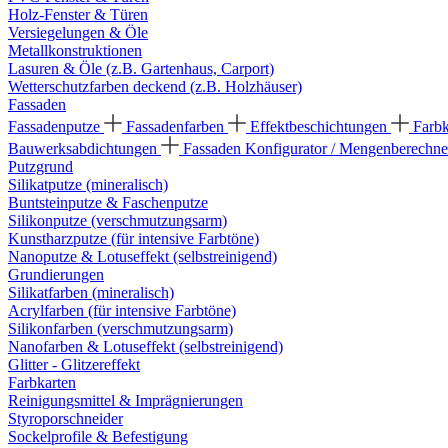
Holz-Fenster & Türen
Versiegelungen & Öle
Metallkonstruktionen
Lasuren & Öle (z.B. Gartenhaus, Carport)
Wetterschutzfarben deckend (z.B. Holzhäuser)
Fassaden
Fassadenputze
Fassadenfarben
Effektbeschichtungen
Farb
Bauwerksabdichtungen
Fassaden Konfigurator / Mengenberechne
Putzgrund
Silikatputze (mineralisch)
Buntsteinputze & Faschenputze
Silikonputze (verschmutzungsarm)
Kunstharzputze (für intensive Farbtöne)
Nanoputze & Lotuseffekt (selbstreinigend)
Grundierungen
Silikatfarben (mineralisch)
Acrylfarben (für intensive Farbtöne)
Silikonfarben (verschmutzungsarm)
Nanofarben & Lotuseffekt (selbstreinigend)
Glitter - Glitzereffekt
Farbkarten
Reinigungsmittel & Imprägnierungen
Styroporschneider
Sockelprofile & Befestigung