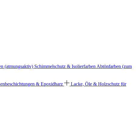
en (atmungsaktiv)
Schimmelschutz & Isolierfarben
Abtönfarben (zum
enbeschichtungen & Epoxidharz
Lacke, Öle & Holzschutz für