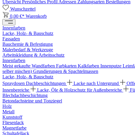
Übersicht
Persönliches Profil
Adressen
Zahlungsarten
Bestellungen
Wunschzettel
0,00 €*
Warenkorb
Innenfarben
Lacke, Holz- & Bauschutz
Fassaden
Bauchemie & Befestigung
Malerbedarf & Werkzeuge
Arbeitskleidung & Arbeitsschutz
Innenfarben
Meist gekaufte Wandfarben
Farbkarten
Kalkfarben
Innenputze
Leimf
selber mischen)
Grundierungen & Spachtelmassen
Lacke, Holz- & Bauschutz
Spraydosen
Dachbeschichtungen
Lacke nach Untergrund
Offi
Innenbereiche
Lacke, Öle & Holzschutz für Außenbereiche
Fü
Blechdachbeschichtung
Betondachsteine und Tonziegel
Holz
Metall
Kunststoff
Fliesenlack
Magnetfarbe
Schultafellack