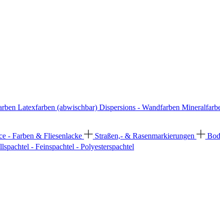
arben
Latexfarben (abwischbar)
Dispersions - Wandfarben
Mineralfarb
ce - Farben & Fliesenlacke
Straßen,- & Rasenmarkierungen
Bod
llspachtel - Feinspachtel - Polyesterspachtel