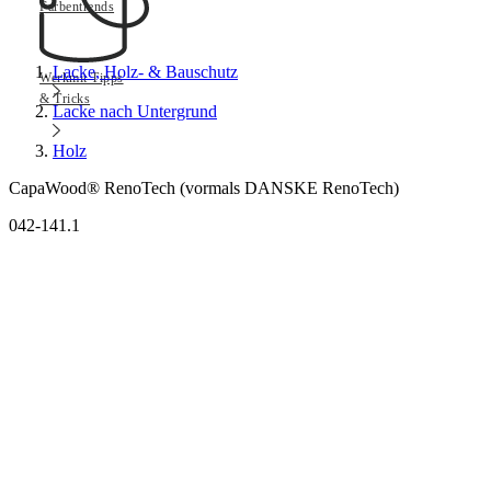
Farbentrends
Lacke, Holz- & Bauschutz
Werkmit Tipps
& Tricks
Lacke nach Untergrund
Holz
CapaWood® RenoTech (vormals DANSKE RenoTech)
042-141.1