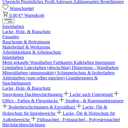
Übersicht
Persönliches Profil
Adressen
Zahlungsarten
Bestellungen
Wunschzettel
0,00 €*
Warenkorb
Innenfarben
Lacke, Holz- & Bauschutz
Fassaden
Bauchemie & Befestigung
Malerbedarf & Werkzeuge
Arbeitskleidung & Arbeitsschutz
Innenfarben
Meist gekaufte Wandfarben
Farbkarten
Kalkfarben
Innenputze
Leimfarben
Latexfarben (abwischbar)
Dispersions - Wandfarben
Mineralfarben (atmungsaktiv)
Schimmelschutz & Isolierfarben
Abtönfarben (zum selber mischen)
Grundierungen &
Spachtelmassen
Lacke, Holz- & Bauschutz
Spraydosen
Dachbeschichtungen
Lacke nach Untergrund
Office - Farben & Fliesenlacke
Straßen,- & Rasenmarkierungen
Bodenbeschichtungen & Epoxidharz
Lacke, Öle &
Holzschutz für Innenbereiche
Lacke, Öle & Holzschutz für
Außenbereiche
Füllspachtel - Feinspachtel - Polyesterspachtel
Blechdachbeschichtung