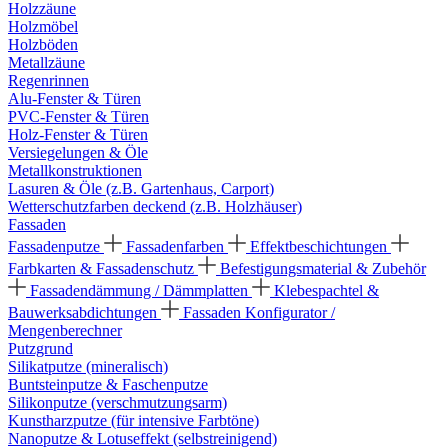
Holzzäune
Holzmöbel
Holzböden
Metallzäune
Regenrinnen
Alu-Fenster & Türen
PVC-Fenster & Türen
Holz-Fenster & Türen
Versiegelungen & Öle
Metallkonstruktionen
Lasuren & Öle (z.B. Gartenhaus, Carport)
Wetterschutzfarben deckend (z.B. Holzhäuser)
Fassaden
Fassadenputze
Fassadenfarben
Effektbeschichtungen
Farbkarten & Fassadenschutz
Befestigungsmaterial & Zubehör
Fassadendämmung / Dämmplatten
Klebespachtel &
Bauwerksabdichtungen
Fassaden Konfigurator /
Mengenberechner
Putzgrund
Silikatputze (mineralisch)
Buntsteinputze & Faschenputze
Silikonputze (verschmutzungsarm)
Kunstharzputze (für intensive Farbtöne)
Nanoputze & Lotuseffekt (selbstreinigend)