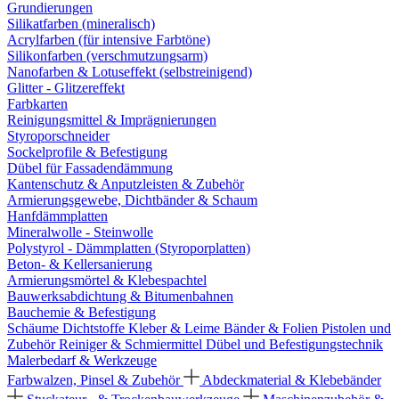
Grundierungen
Silikatfarben (mineralisch)
Acrylfarben (für intensive Farbtöne)
Silikonfarben (verschmutzungsarm)
Nanofarben & Lotuseffekt (selbstreinigend)
Glitter - Glitzereffekt
Farbkarten
Reinigungsmittel & Imprägnierungen
Styroporschneider
Sockelprofile & Befestigung
Dübel für Fassadendämmung
Kantenschutz & Anputzleisten & Zubehör
Armierungsgewebe, Dichtbänder & Schaum
Hanfdämmplatten
Mineralwolle - Steinwolle
Polystyrol - Dämmplatten (Styroporplatten)
Beton- & Kellersanierung
Armierungsmörtel & Klebespachtel
Bauwerksabdichtung & Bitumenbahnen
Bauchemie & Befestigung
Schäume
Dichtstoffe
Kleber & Leime
Bänder & Folien
Pistolen und
Zubehör
Reiniger & Schmiermittel
Dübel und Befestigungstechnik
Malerbedarf & Werkzeuge
Farbwalzen, Pinsel & Zubehör
Abdeckmaterial & Klebebänder