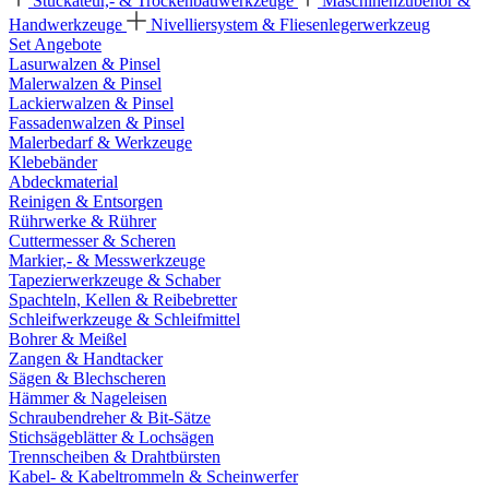
Stuckateur,- & Trockenbauwerkzeuge
Maschinenzubehör &
Handwerkzeuge
Nivelliersystem & Fliesenlegerwerkzeug
Set Angebote
Lasurwalzen & Pinsel
Malerwalzen & Pinsel
Lackierwalzen & Pinsel
Fassadenwalzen & Pinsel
Malerbedarf & Werkzeuge
Klebebänder
Abdeckmaterial
Reinigen & Entsorgen
Rührwerke & Rührer
Cuttermesser & Scheren
Markier,- & Messwerkzeuge
Tapezierwerkzeuge & Schaber
Spachteln, Kellen & Reibebretter
Schleifwerkzeuge & Schleifmittel
Bohrer & Meißel
Zangen & Handtacker
Sägen & Blechscheren
Hämmer & Nageleisen
Schraubendreher & Bit-Sätze
Stichsägeblätter & Lochsägen
Trennscheiben & Drahtbürsten
Kabel- & Kabeltrommeln & Scheinwerfer