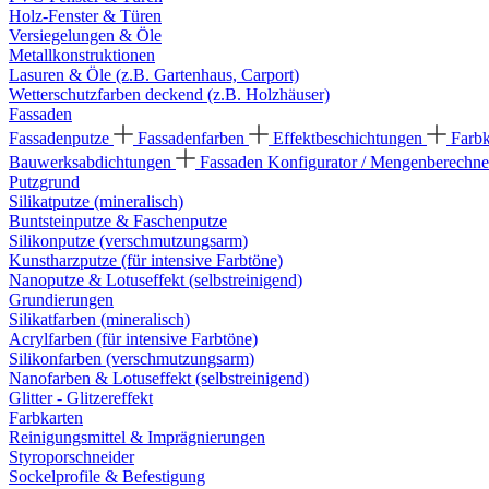
Holz-Fenster & Türen
Versiegelungen & Öle
Metallkonstruktionen
Lasuren & Öle (z.B. Gartenhaus, Carport)
Wetterschutzfarben deckend (z.B. Holzhäuser)
Fassaden
Fassadenputze
Fassadenfarben
Effektbeschichtungen
Farb
Bauwerksabdichtungen
Fassaden Konfigurator / Mengenberechne
Putzgrund
Silikatputze (mineralisch)
Buntsteinputze & Faschenputze
Silikonputze (verschmutzungsarm)
Kunstharzputze (für intensive Farbtöne)
Nanoputze & Lotuseffekt (selbstreinigend)
Grundierungen
Silikatfarben (mineralisch)
Acrylfarben (für intensive Farbtöne)
Silikonfarben (verschmutzungsarm)
Nanofarben & Lotuseffekt (selbstreinigend)
Glitter - Glitzereffekt
Farbkarten
Reinigungsmittel & Imprägnierungen
Styroporschneider
Sockelprofile & Befestigung