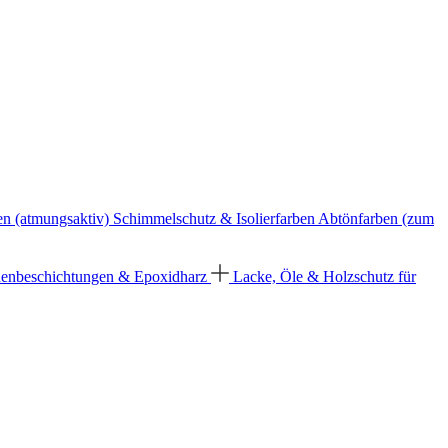
en (atmungsaktiv)
Schimmelschutz & Isolierfarben
Abtönfarben (zum
enbeschichtungen & Epoxidharz
Lacke, Öle & Holzschutz für