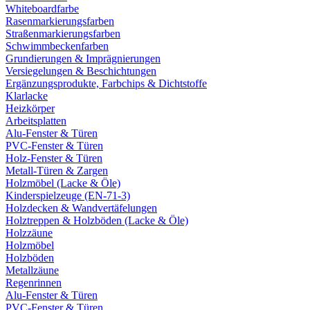
Whiteboardfarbe
Rasenmarkierungsfarben
Straßenmarkierungsfarben
Schwimmbeckenfarben
Grundierungen & Imprägnierungen
Versiegelungen & Beschichtungen
Ergänzungsprodukte, Farbchips & Dichtstoffe
Klarlacke
Heizkörper
Arbeitsplatten
Alu-Fenster & Türen
PVC-Fenster & Türen
Holz-Fenster & Türen
Metall-Türen & Zargen
Holzmöbel (Lacke & Öle)
Kinderspielzeuge (EN-71-3)
Holzdecken & Wandvertäfelungen
Holztreppen & Holzböden (Lacke & Öle)
Holzzäune
Holzmöbel
Holzböden
Metallzäune
Regenrinnen
Alu-Fenster & Türen
PVC-Fenster & Türen