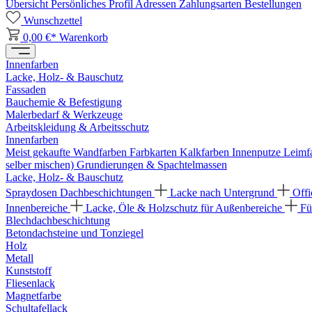
Übersicht
Persönliches Profil
Adressen
Zahlungsarten
Bestellungen
Wunschzettel
0,00 €*
Warenkorb
Innenfarben
Lacke, Holz- & Bauschutz
Fassaden
Bauchemie & Befestigung
Malerbedarf & Werkzeuge
Arbeitskleidung & Arbeitsschutz
Innenfarben
Meist gekaufte Wandfarben
Farbkarten
Kalkfarben
Innenputze
Leimf
selber mischen)
Grundierungen & Spachtelmassen
Lacke, Holz- & Bauschutz
Spraydosen
Dachbeschichtungen
Lacke nach Untergrund
Offi
Innenbereiche
Lacke, Öle & Holzschutz für Außenbereiche
Fü
Blechdachbeschichtung
Betondachsteine und Tonziegel
Holz
Metall
Kunststoff
Fliesenlack
Magnetfarbe
Schultafellack