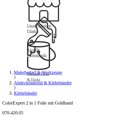
Unsere Werkmit
Filialen
Aktuelle
Farbentrends
Malerbedarf & Werkzeuge
Werkmit Tipps
& Tricks
Abdeckmaterial & Klebebänder
Klebebänder
ColorExpert 2 in 1 Folie mit Goldband
070-420.05