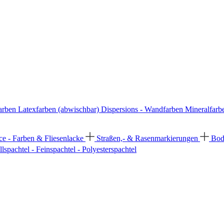
arben
Latexfarben (abwischbar)
Dispersions - Wandfarben
Mineralfarb
ce - Farben & Fliesenlacke
Straßen,- & Rasenmarkierungen
Bod
llspachtel - Feinspachtel - Polyesterspachtel