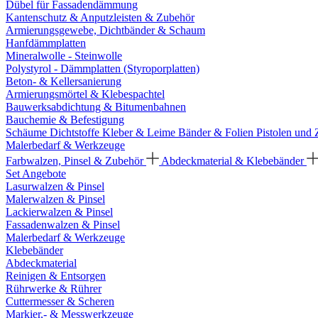
Dübel für Fassadendämmung
Kantenschutz & Anputzleisten & Zubehör
Armierungsgewebe, Dichtbänder & Schaum
Hanfdämmplatten
Mineralwolle - Steinwolle
Polystyrol - Dämmplatten (Styroporplatten)
Beton- & Kellersanierung
Armierungsmörtel & Klebespachtel
Bauwerksabdichtung & Bitumenbahnen
Bauchemie & Befestigung
Schäume
Dichtstoffe
Kleber & Leime
Bänder & Folien
Pistolen und
Malerbedarf & Werkzeuge
Farbwalzen, Pinsel & Zubehör
Abdeckmaterial & Klebebänder
Set Angebote
Lasurwalzen & Pinsel
Malerwalzen & Pinsel
Lackierwalzen & Pinsel
Fassadenwalzen & Pinsel
Malerbedarf & Werkzeuge
Klebebänder
Abdeckmaterial
Reinigen & Entsorgen
Rührwerke & Rührer
Cuttermesser & Scheren
Markier,- & Messwerkzeuge