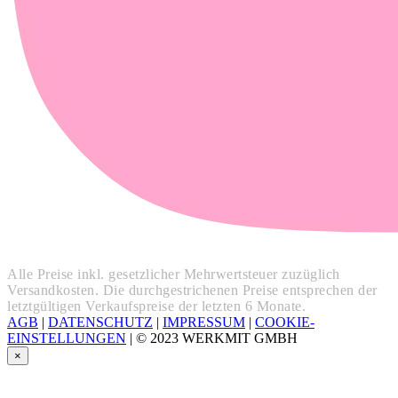
Alle Preise inkl. gesetzlicher Mehrwertsteuer zuzüglich
Versandkosten. Die durchgestrichenen Preise entsprechen der
letztgültigen Verkaufspreise der letzten 6 Monate.
AGB
|
DATENSCHUTZ
|
IMPRESSUM
|
COOKIE-
EINSTELLUNGEN
|
© 2023 WERKMIT GMBH
×