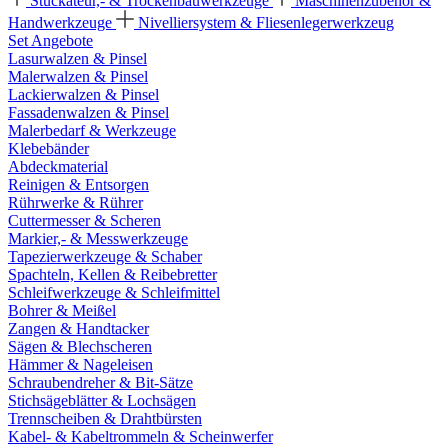
Stuckateur,- & Trockenbauwerkzeuge
Maschinenzubehör &
Handwerkzeuge
Nivelliersystem & Fliesenlegerwerkzeug
Set Angebote
Lasurwalzen & Pinsel
Malerwalzen & Pinsel
Lackierwalzen & Pinsel
Fassadenwalzen & Pinsel
Malerbedarf & Werkzeuge
Klebebänder
Abdeckmaterial
Reinigen & Entsorgen
Rührwerke & Rührer
Cuttermesser & Scheren
Markier,- & Messwerkzeuge
Tapezierwerkzeuge & Schaber
Spachteln, Kellen & Reibebretter
Schleifwerkzeuge & Schleifmittel
Bohrer & Meißel
Zangen & Handtacker
Sägen & Blechscheren
Hämmer & Nageleisen
Schraubendreher & Bit-Sätze
Stichsägeblätter & Lochsägen
Trennscheiben & Drahtbürsten
Kabel- & Kabeltrommeln & Scheinwerfer