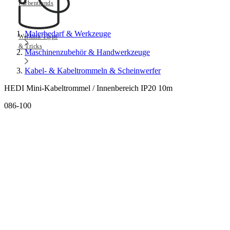
Farbentrends
Malerbedarf & Werkzeuge
Werkmit Tipps
& Tricks
Maschinenzubehör & Handwerkzeuge
Kabel- & Kabeltrommeln & Scheinwerfer
HEDI Mini-Kabeltrommel / Innenbereich IP20 10m
086-100