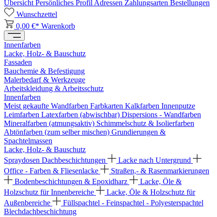
Übersicht
Persönliches Profil
Adressen
Zahlungsarten
Bestellungen
Wunschzettel
0,00 €*
Warenkorb
Innenfarben
Lacke, Holz- & Bauschutz
Fassaden
Bauchemie & Befestigung
Malerbedarf & Werkzeuge
Arbeitskleidung & Arbeitsschutz
Innenfarben
Meist gekaufte Wandfarben
Farbkarten
Kalkfarben
Innenputze
Leimfarben
Latexfarben (abwischbar)
Dispersions - Wandfarben
Mineralfarben (atmungsaktiv)
Schimmelschutz & Isolierfarben
Abtönfarben (zum selber mischen)
Grundierungen &
Spachtelmassen
Lacke, Holz- & Bauschutz
Spraydosen
Dachbeschichtungen
Lacke nach Untergrund
Office - Farben & Fliesenlacke
Straßen,- & Rasenmarkierungen
Bodenbeschichtungen & Epoxidharz
Lacke, Öle &
Holzschutz für Innenbereiche
Lacke, Öle & Holzschutz für
Außenbereiche
Füllspachtel - Feinspachtel - Polyesterspachtel
Blechdachbeschichtung