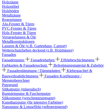
Holzzäune
Holzmöbel
Holzböden
Metallzäune
Regenrinnen
Alu-Fenster & Türen
PVC-Fenster & Türen
Holz-Fenster & Türen
Versiegelungen & Öle
Metallkonstruktionen
Lasuren & Öle (z.B. Gartenhaus, Carport)
Wetterschutzfarben deckend (z.B. Holzhäuser)
Fassaden
Fassadenputze
Fassadenfarben
Effektbeschichtungen
Farbkarten & Fassadenschutz
Befestigungsmaterial & Zubehör
Fassadendämmung / Dämmplatten
Klebespachtel &
Bauwerksabdichtungen
Fassaden Konfigurator /
Mengenberechner
Putzgrund
Silikatputze (mineralisch)
Buntsteinputze & Faschenputze
Silikonputze (verschmutzungsarm)
Kunstharzputze (für intensive Farbtöne)
Nanoputze & Lotuseffekt (selbstreinigend)