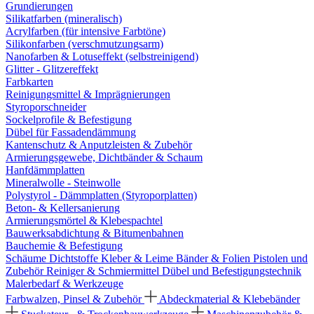
Grundierungen
Silikatfarben (mineralisch)
Acrylfarben (für intensive Farbtöne)
Silikonfarben (verschmutzungsarm)
Nanofarben & Lotuseffekt (selbstreinigend)
Glitter - Glitzereffekt
Farbkarten
Reinigungsmittel & Imprägnierungen
Styroporschneider
Sockelprofile & Befestigung
Dübel für Fassadendämmung
Kantenschutz & Anputzleisten & Zubehör
Armierungsgewebe, Dichtbänder & Schaum
Hanfdämmplatten
Mineralwolle - Steinwolle
Polystyrol - Dämmplatten (Styroporplatten)
Beton- & Kellersanierung
Armierungsmörtel & Klebespachtel
Bauwerksabdichtung & Bitumenbahnen
Bauchemie & Befestigung
Schäume
Dichtstoffe
Kleber & Leime
Bänder & Folien
Pistolen und
Zubehör
Reiniger & Schmiermittel
Dübel und Befestigungstechnik
Malerbedarf & Werkzeuge
Farbwalzen, Pinsel & Zubehör
Abdeckmaterial & Klebebänder