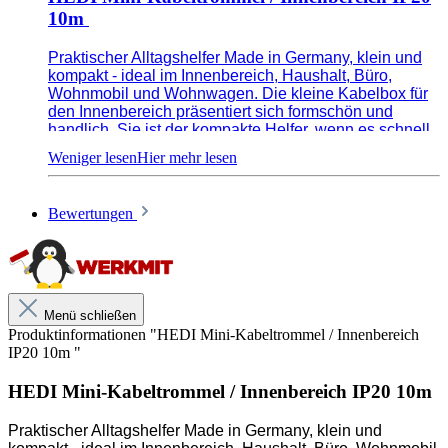
10m
Praktischer Alltagshelfer Made in Germany, klein und
kompakt - ideal im Innenbereich, Haushalt, Büro,
Wohnmobil und Wohnwagen. Die kleine Kabelbox für
den Innenbereich präsentiert sich formschön und
handlich. Sie ist der kompakte Helfer, wenn es schnell
und einfach sein soll. Die Gehäuse ist aus
hochwertigem, bruchfestem Kunststoff gefertigt,
außerdem ist die Leitung leicht ab- und aufrollbar. Die
Kabelbox ist mit vier, nach VDE-Norm geprüften
Bewertungen
Schutzkontakt-Steckdosen und eingebautem
Thermoschutzschalter ausgestattet. Durch die
kompakte Bauform kann die Kabelbox einfach und
überall aufbewahrt werden.
Menü schließen
Produktinformationen "HEDI Mini-Kabeltrommel / Innenbereich
WESHALB HEDI?
HEDI setzt als deutscher Hersteller
IP20 10m "
von Premiumprodukten für Bau, Industrie und
Handwerk auf Qualität und höchste Sicherheit. Das
HEDI Mini-Kabeltrommel / Innenbereich IP20 10m
inhabergeführte Unternehmen ist in den Bereichen
Entwicklung und Fertigung von Kabeltrommeln,
Praktischer Alltagshelfer Made in Germany, klein und
Verlängerungsleitungen, Steckdosenverteilern sowie