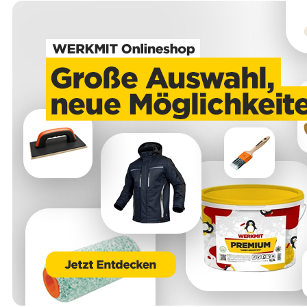
als auch der Mantel aus PVC-Kunststoff und ist nur in trockener
Umgebung zugelassen. Die Nennspannung liegt bei 300 / 500 V.
Unsere anwendungstechnischen Empfehlungen dienen der Unterstützung
des Käufers bzw. Verarbeiters.
Sie entbinden nicht davon, unsere Produkte grundsätzlich auf ihre Eignung
für den vorgesehenen Anwendungszweck in eigener Verantwortung zu
prüfen.