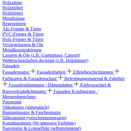
Holzzäune
Holzmöbel
Holzböden
Metallzäune
Regenrinnen
Alu-Fenster & Türen
PVC-Fenster & Türen
Holz-Fenster & Türen
Versiegelungen & Öle
Metallkonstruktionen
Lasuren & Öle (z.B. Gartenhaus, Carport)
Wetterschutzfarben deckend (z.B. Holzhäuser)
Fassaden
Fassadenputze
Fassadenfarben
Effektbeschichtungen
Farbkarten & Fassadenschutz
Befestigungsmaterial & Zubehör
Fassadendämmung / Dämmplatten
Klebespachtel &
Bauwerksabdichtungen
Fassaden Konfigurator /
Mengenberechner
Putzgrund
Silikatputze (mineralisch)
Buntsteinputze & Faschenputze
Silikonputze (verschmutzungsarm)
Kunstharzputze (für intensive Farbtöne)
Nanoputze & Lotuseffekt (selbstreinigend)