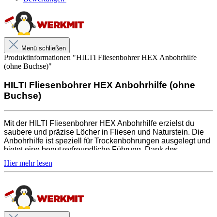
Staubsammelkammer sorgt für sauberes Arbeiten.
Nutze die Anbohrhilfe für die Installation von Sanitär-
und Küchenzubehör sowie für Türanschläge und
Treppenhandläufe. Perfekt für den Einsatz mit einem
Akku-Bohrschrauber.
Menü schließen
Produktinformationen "HILTI Fliesenbohrer HEX Anbohrhilfe
(ohne Buchse)"
HILTI Fliesenbohrer HEX Anbohrhilfe (ohne
Buchse)
Mit der HILTI Fliesenbohrer HEX Anbohrhilfe erzielst du
saubere und präzise Löcher in Fliesen und Naturstein. Die
Anbohrhilfe ist speziell für Trockenbohrungen ausgelegt und
bietet eine benutzerfreundliche Führung. Dank des
Saugnapfes hält sie auch auf raueren Oberflächen. Die
Ausrichtung ist flexibel und der herausnehmbare
Zentriereinsatz ermöglicht eine einfache Handhabung. Die
integrierte Staubsammelkammer sorgt für sauberes Arbeiten.
Nutze die Anbohrhilfe für die Installation von Sanitär- und
Küchenzubehör sowie für Türanschläge und
Treppenhandläufe. Perfekt für den Einsatz mit einem Akku-