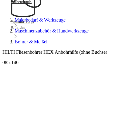
Farbentrends
Malerbedarf & Werkzeuge
Werkmit Tipps
& Tricks
Maschinenzubehör & Handwerkzeuge
Bohrer & Meißel
HILTI Fliesenbohrer HEX Anbohrhilfe (ohne Buchse)
085-146