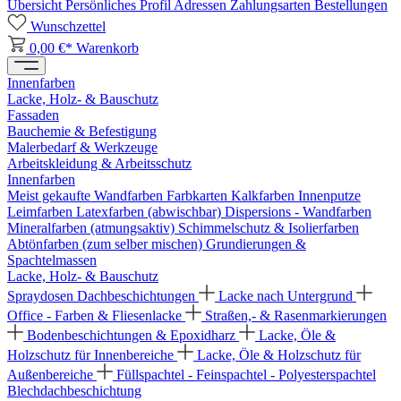
Übersicht
Persönliches Profil
Adressen
Zahlungsarten
Bestellungen
Wunschzettel
0,00 €*
Warenkorb
Innenfarben
Lacke, Holz- & Bauschutz
Fassaden
Bauchemie & Befestigung
Malerbedarf & Werkzeuge
Arbeitskleidung & Arbeitsschutz
Innenfarben
Meist gekaufte Wandfarben
Farbkarten
Kalkfarben
Innenputze
Leimfarben
Latexfarben (abwischbar)
Dispersions - Wandfarben
Mineralfarben (atmungsaktiv)
Schimmelschutz & Isolierfarben
Abtönfarben (zum selber mischen)
Grundierungen &
Spachtelmassen
Lacke, Holz- & Bauschutz
Spraydosen
Dachbeschichtungen
Lacke nach Untergrund
Office - Farben & Fliesenlacke
Straßen,- & Rasenmarkierungen
Bodenbeschichtungen & Epoxidharz
Lacke, Öle &
Holzschutz für Innenbereiche
Lacke, Öle & Holzschutz für
Außenbereiche
Füllspachtel - Feinspachtel - Polyesterspachtel
Blechdachbeschichtung