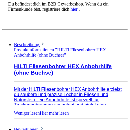
Du befindest dich im B2B Gewerbeshop. Wenn du ein
Firmenkunde bist, registriere dich
hier
.
Beschreibung
Produktinformationen "HILTI Fliesenbohrer HEX
Anbohrhilfe (ohne Buchse)"
HILTI Fliesenbohrer HEX Anbohrhilfe
(ohne Buchse)
Mit der HILTI Fliesenbohrer HEX Anbohrhilfe erzielst
du saubere und präzise Löcher in Fliesen und
Naturstein. Die Anbohrhilfe ist speziell für
Trockenbohrungen ausgelegt und bietet eine
benutzerfreundliche Führung. Dank des Saugnapfes
hält sie auch auf raueren Oberflächen. Die Ausrichtung
ist flexibel und der herausnehmbare Zentriereinsatz
ermöglicht eine einfache Handhabung. Die integrierte
Bewertungen