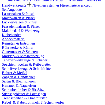
Stuckateur,- & Trockenbauwerkzeuge
Maschinenzubehör &
Handwerkzeuge
Nivelliersystem & Fliesenlegerwerkzeug
Set Angebote
Lasurwalzen & Pinsel
Malerwalzen & Pinsel
Lackierwalzen & Pinsel
Fassadenwalzen & Pinsel
Malerbedarf & Werkzeuge
Klebebänder
Abdeckmaterial
Reinigen & Entsorgen
Rührwerke & Rührer
Cuttermesser & Scheren
Markier,- & Messwerkzeuge
Tapezierwerkzeuge & Schaber
Spachteln, Kellen & Reibebretter
Schleifwerkzeuge & Schleifmittel
Bohrer & Meißel
Zangen & Handtacker
Sägen & Blechscheren
Hämmer & Nageleisen
Schraubendreher & Bit-Sätze
Stichsägeblätter & Lochsägen
Trennscheiben & Drahtbürsten
Kabel- & Kabeltrommeln & Scheinwerfer