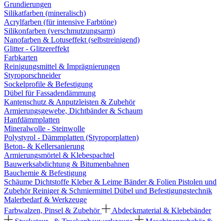
Grundierungen
Silikatfarben (mineralisch)
Acrylfarben (für intensive Farbtöne)
Silikonfarben (verschmutzungsarm)
Nanofarben & Lotuseffekt (selbstreinigend)
Glitter - Glitzereffekt
Farbkarten
Reinigungsmittel & Imprägnierungen
Styroporschneider
Sockelprofile & Befestigung
Dübel für Fassadendämmung
Kantenschutz & Anputzleisten & Zubehör
Armierungsgewebe, Dichtbänder & Schaum
Hanfdämmplatten
Mineralwolle - Steinwolle
Polystyrol - Dämmplatten (Styroporplatten)
Beton- & Kellersanierung
Armierungsmörtel & Klebespachtel
Bauwerksabdichtung & Bitumenbahnen
Bauchemie & Befestigung
Schäume
Dichtstoffe
Kleber & Leime
Bänder & Folien
Pistolen und
Zubehör
Reiniger & Schmiermittel
Dübel und Befestigungstechnik
Malerbedarf & Werkzeuge
Farbwalzen, Pinsel & Zubehör
Abdeckmaterial & Klebebänder