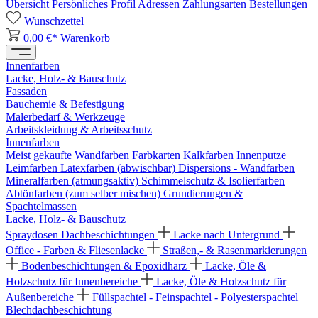
Übersicht
Persönliches Profil
Adressen
Zahlungsarten
Bestellungen
Wunschzettel
0,00 €*
Warenkorb
Innenfarben
Lacke, Holz- & Bauschutz
Fassaden
Bauchemie & Befestigung
Malerbedarf & Werkzeuge
Arbeitskleidung & Arbeitsschutz
Innenfarben
Meist gekaufte Wandfarben
Farbkarten
Kalkfarben
Innenputze
Leimfarben
Latexfarben (abwischbar)
Dispersions - Wandfarben
Mineralfarben (atmungsaktiv)
Schimmelschutz & Isolierfarben
Abtönfarben (zum selber mischen)
Grundierungen &
Spachtelmassen
Lacke, Holz- & Bauschutz
Spraydosen
Dachbeschichtungen
Lacke nach Untergrund
Office - Farben & Fliesenlacke
Straßen,- & Rasenmarkierungen
Bodenbeschichtungen & Epoxidharz
Lacke, Öle &
Holzschutz für Innenbereiche
Lacke, Öle & Holzschutz für
Außenbereiche
Füllspachtel - Feinspachtel - Polyesterspachtel
Blechdachbeschichtung