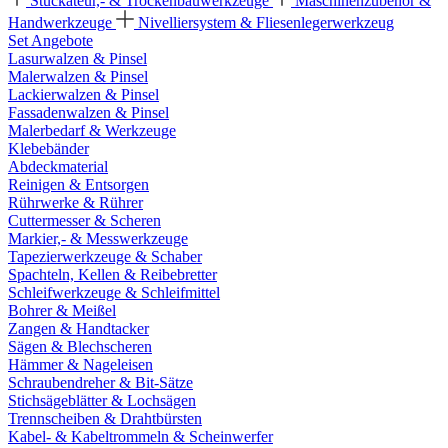
Stuckateur,- & Trockenbauwerkzeuge
Maschinenzubehör &
Handwerkzeuge
Nivelliersystem & Fliesenlegerwerkzeug
Set Angebote
Lasurwalzen & Pinsel
Malerwalzen & Pinsel
Lackierwalzen & Pinsel
Fassadenwalzen & Pinsel
Malerbedarf & Werkzeuge
Klebebänder
Abdeckmaterial
Reinigen & Entsorgen
Rührwerke & Rührer
Cuttermesser & Scheren
Markier,- & Messwerkzeuge
Tapezierwerkzeuge & Schaber
Spachteln, Kellen & Reibebretter
Schleifwerkzeuge & Schleifmittel
Bohrer & Meißel
Zangen & Handtacker
Sägen & Blechscheren
Hämmer & Nageleisen
Schraubendreher & Bit-Sätze
Stichsägeblätter & Lochsägen
Trennscheiben & Drahtbürsten
Kabel- & Kabeltrommeln & Scheinwerfer