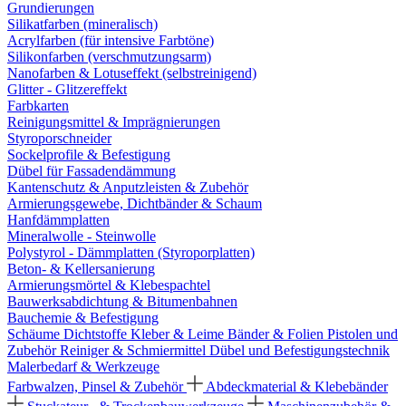
Grundierungen
Silikatfarben (mineralisch)
Acrylfarben (für intensive Farbtöne)
Silikonfarben (verschmutzungsarm)
Nanofarben & Lotuseffekt (selbstreinigend)
Glitter - Glitzereffekt
Farbkarten
Reinigungsmittel & Imprägnierungen
Styroporschneider
Sockelprofile & Befestigung
Dübel für Fassadendämmung
Kantenschutz & Anputzleisten & Zubehör
Armierungsgewebe, Dichtbänder & Schaum
Hanfdämmplatten
Mineralwolle - Steinwolle
Polystyrol - Dämmplatten (Styroporplatten)
Beton- & Kellersanierung
Armierungsmörtel & Klebespachtel
Bauwerksabdichtung & Bitumenbahnen
Bauchemie & Befestigung
Schäume
Dichtstoffe
Kleber & Leime
Bänder & Folien
Pistolen und
Zubehör
Reiniger & Schmiermittel
Dübel und Befestigungstechnik
Malerbedarf & Werkzeuge
Farbwalzen, Pinsel & Zubehör
Abdeckmaterial & Klebebänder