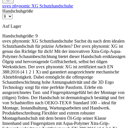
uvex phynomic XG Schutzhandschuhe
Handschuhgröße
Auf Lager
Handschuhgröße:
9
uvex phynomic XG Schutzhandschuhe Suchst du nach dem idealen
Schutzhandschuh für präzise Arbeiten? Der uvex phynomic XG ist
genau das Richtige für dich! Mit der innovativen Xtra-Grip-Aqua-
Polymer-Schaumbeschichtung bietet dieser Handschuh erstklassigen
Ölgrip und hervorragende Griffsicherheit, selbst bei öligen
Werkstücken. Der uvex phynomic XG ist zertifiziert nach EN
388:2016 (4 1 2 1 X) und garantiert ausgezeichnete mechanische
Abriebfestigkeit. Dabei ermöglicht die offenporige
Schaumbeschichtung hohe Atmungsaktivität und die 3D Ergo
Technology sorgt für eine perfekte Passform. Erlebe ein
ausgezeichnetes Tast- und Fingerspitzengefühl bei der Montage von
(öligen) Teilen. Der Handschuh ist dermatologisch bestätigt und frei
von Schadstoffen nach OEKO-TEX® Standard 100 – ideal für
Montage, Instandhaltung, Wartungsarbeiten und Handwerk.
Produktbeschreibung Flexibler und extrem robuster
Montagehandschuh mit dem besten Öl-Grip seiner Klasse
Innenhand und Fingerspitzen mit Aqua-Polymer Xtra-Grip-