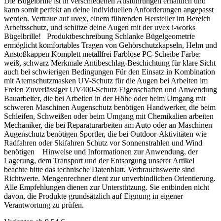
Die Bügelbrille ist in verschiedenen Ausführungen erhältlich und
kann somit perfekt an deine individuellen Anforderungen angepasst
werden. Vertraue auf uvex, einem führenden Hersteller im Bereich
Arbeitsschutz, und schütze deine Augen mit der uvex i-works
Bügelbrille! Produktbeschreibung Schlanke Bügelgeometrie
ermöglicht komfortables Tragen von Gehörschutzkapseln, Helm und
Anstoßkappen Komplett metallfrei Farblose PC-Scheibe Farbe:
weiß, schwarz Merkmale Antibeschlag-Beschichtung für klare Sicht
auch bei schwierigen Bedingungen Für den Einsatz in Kombination
mit Atemschutzmasken UV-Schutz für die Augen bei Arbeiten im
Freien Zuverlässiger UV400-Schutz Eigenschaften und Anwendung
Bauarbeiter, die bei Arbeiten in der Höhe oder beim Umgang mit
schweren Maschinen Augenschutz benötigen Handwerker, die beim
Schleifen, Schweißen oder beim Umgang mit Chemikalien arbeiten
Mechaniker, die bei Reparaturarbeiten am Auto oder an Maschinen
Augenschutz benötigen Sportler, die bei Outdoor-Aktivitäten wie
Radfahren oder Skifahren Schutz vor Sonnenstrahlen und Wind
benötigen Hinweise und Informationen zur Anwendung, der
Lagerung, dem Transport und der Entsorgung unserer Artikel
beachte bitte das technische Datenblatt. Verbrauchswerte sind
Richtwerte. Mengenrechner dient zur unverbindlichen Orientierung.
Alle Empfehlungen dienen zur Unterstützung. Sie entbinden nicht
davon, die Produkte grundsätzlich auf Eignung in eigener
Verantwortung zu prüfen.