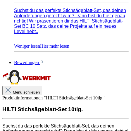
Suchst du das perfekte Stichsägeblatt-Set, das deinen
Anforderungen gerecht wird? Dann bist du hier genau
richtig! Wir präsentieren dir das HILTI Stichsägeblatt-
Set BC 10 Satz, das deine Projekte auf ein neues
Level hebt..
Dieses HILTI Stichsägeblatt-Set wurde speziell für
Handwerker entwickelt, die Wert auf höchste Präzision
und Zuverlässigkeit legen. Dank der hochwertigen
Verarbeitung und den erstklassigen Materialien kannst
du mit diesem Set beeindruckende Schnittergebnisse
Bewertungen
erzielen.
Das Set enthält zehn Stichsägeblätter, die sich ideal für
verschiedene Anwendungen eignen, sei es Holz oder
Metall. Mit der präzisen Zahngeometrie und der
Menü schließen
scharfen Schneide sind diese Stichsägeblätter in der
Produktinformationen "HILTI Stichsägeblatt-Set 10tlg."
Lage, saubere und ausrissfreie Schnitte zu erzielen –
selbst bei anspruchsvollen Materialien.
HILTI Stichsägeblatt-Set 10tlg.
Set aus leistungsstarken Stichsägeblättern mit T-Schaft
Aufnahme für alle gängigen Stichsägen.
Suchst du das perfekte Stichsägeblatt-Set, das deinen