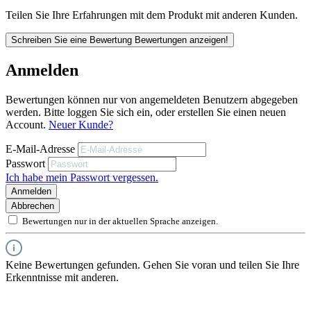
Hinweise und Informationen zur Anwendung, der Lagerung, dem Transport
Teilen Sie Ihre Erfahrungen mit dem Produkt mit anderen Kunden.
und der Entsorgung unserer Artikel beachte bitte das technische Datenblatt.
Verbrauchswerte sind Richtwerte. Mengenrechner dient zur unverbindlichen
Schreiben Sie eine Bewertung
Bewertungen anzeigen!
Orientierung. Alle Empfehlungen dienen zur Unterstützung. Sie entbinden nicht davon, die
Produkte grundsätzlich auf Eignung in eigener Verantwortung zu prüfen.
Anmelden
Bewertungen können nur von angemeldeten Benutzern abgegeben
werden. Bitte loggen Sie sich ein, oder erstellen Sie einen neuen
Account.
Neuer Kunde?
E-Mail-Adresse
Passwort
Ich habe mein Passwort vergessen.
Anmelden
Abbrechen
Bewertungen nur in der aktuellen Sprache anzeigen.
Keine Bewertungen gefunden. Gehen Sie voran und teilen Sie Ihre
Erkenntnisse mit anderen.