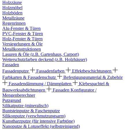
Holzzäune
Holzmöbel
Holzböden
Metallzäune
Regenrinnen
Alu-Fenster & Türen
PVC-Fenster & Türen
Holz-Fenster & Türen
Versiegelungen & Öle
Metallkonstruktionen
Lasuren & Öle (z.B. Gartenhaus, Carport)
Wetterschutzfarben deckend (z.B. Holzhäuser)
Fassaden
Fassadenputze
Fassadenfarben
Effektbeschichtungen
Farbkarten & Fassadenschutz
Befestigungsmaterial & Zubehör
Fassadendämmung / Dämmplatten
Klebespachtel &
Bauwerksabdichtungen
Fassaden Konfigurator /
Mengenberechner
Putzgrund
Silikatputze (mineralisch)
Buntsteinputze & Faschenputze
Silikonputze (verschmutzungsarm)
Kunstharzputze (für intensive Farbtöne)
Nanoputze & Lotuseffekt (selbstreinigend)