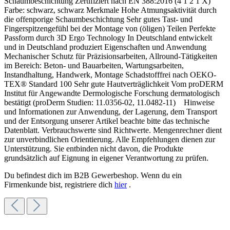
Schaumbeschichtung Zertifiziert nach EN 388:2016 (4 1 2 1 X)
Farbe: schwarz, schwarz Merkmale Hohe Atmungsaktivität durch
die offenporige Schaumbeschichtung Sehr gutes Tast- und
Fingerspitzengefühl bei der Montage von (öligen) Teilen Perfekte
Passform durch 3D Ergo Technology In Deutschland entwickelt
und in Deutschland produziert Eigenschaften und Anwendung
Mechanischer Schutz für Präzisionsarbeiten, Allround-Tätigkeiten
im Bereich: Beton- und Bauarbeiten, Wartungsarbeiten,
Instandhaltung, Handwerk, Montage Schadstofffrei nach OEKO-
TEX® Standard 100 Sehr gute Hautverträglichkeit Vom proDERM
Institut für Angewandte Dermologische Forschung dermatologisch
bestätigt (proDerm Studien: 11.0356-02, 11.0482-11) Hinweise
und Informationen zur Anwendung, der Lagerung, dem Transport
und der Entsorgung unserer Artikel beachte bitte das technische
Datenblatt. Verbrauchswerte sind Richtwerte. Mengenrechner dient
zur unverbindlichen Orientierung. Alle Empfehlungen dienen zur
Unterstützung. Sie entbinden nicht davon, die Produkte
grundsätzlich auf Eignung in eigener Verantwortung zu prüfen.
Du befindest dich im B2B Gewerbeshop. Wenn du ein
Firmenkunde bist, registriere dich
hier
.