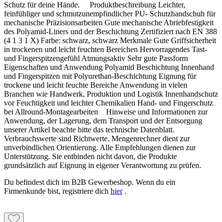
Schutz für deine Hände. Produktbeschreibung Leichter,
feinfühliger und schmutzunempfindlicher PU- Schutzhandschuh für
mechanische Präzisionsarbeiten Gute mechanische Abriebfestigkeit
des Polyamid-Liners und der Beschichtung Zertifiziert nach EN 388
(4 1 3 1 X) Farbe: schwarz, schwarz Merkmale Gute Griffsicherheit
in trockenen und leicht feuchten Bereichen Hervorragendes Tast-
und Fingerspitzengefühl Atmungsaktiv Sehr gute Passform
Eigenschaften und Anwendung Polyamid Beschichtung Innenhand
und Fingerspitzen mit Polyurethan-Beschichtung Eignung für
trockene und leicht feuchte Bereiche Anwendung in vielen
Branchen wie Handwerk, Produktion und Logistik Innenhandschutz
vor Feuchtigkeit und leichter Chemikalien Hand- und Fingerschutz
bei Allround-Montagearbeiten Hinweise und Informationen zur
Anwendung, der Lagerung, dem Transport und der Entsorgung
unserer Artikel beachte bitte das technische Datenblatt.
Verbrauchswerte sind Richtwerte. Mengenrechner dient zur
unverbindlichen Orientierung. Alle Empfehlungen dienen zur
Unterstützung. Sie entbinden nicht davon, die Produkte
grundsätzlich auf Eignung in eigener Verantwortung zu prüfen.
Du befindest dich im B2B Gewerbeshop. Wenn du ein
Firmenkunde bist, registriere dich
hier
.