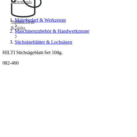
Farbentrends
Malerbedarf & Werkzeuge
Werkmit Tipps
& Tricks
Maschinenzubehör & Handwerkzeuge
Stichsägeblätter & Lochsägen
HILTI Stichsägeblatt-Set 10tlg.
082-460