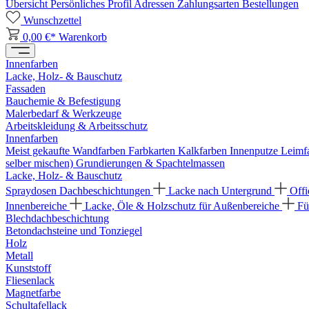
Übersicht
Persönliches Profil
Adressen
Zahlungsarten
Bestellungen
Wunschzettel
0,00 €*
Warenkorb
Innenfarben
Lacke, Holz- & Bauschutz
Fassaden
Bauchemie & Befestigung
Malerbedarf & Werkzeuge
Arbeitskleidung & Arbeitsschutz
Innenfarben
Meist gekaufte Wandfarben
Farbkarten
Kalkfarben
Innenputze
Leimf
selber mischen)
Grundierungen & Spachtelmassen
Lacke, Holz- & Bauschutz
Spraydosen
Dachbeschichtungen
Lacke nach Untergrund
Offi
Innenbereiche
Lacke, Öle & Holzschutz für Außenbereiche
Fü
Blechdachbeschichtung
Betondachsteine und Tonziegel
Holz
Metall
Kunststoff
Fliesenlack
Magnetfarbe
Schultafellack