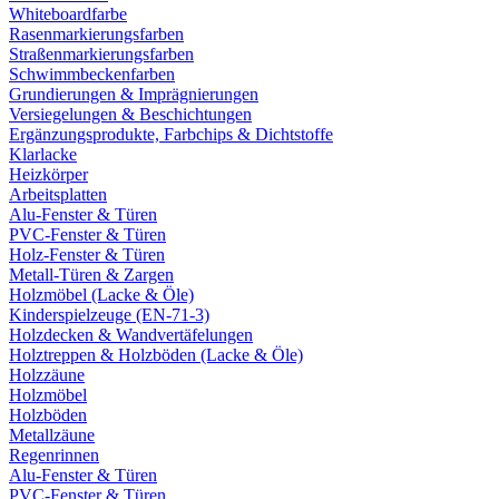
Whiteboardfarbe
Rasenmarkierungsfarben
Straßenmarkierungsfarben
Schwimmbeckenfarben
Grundierungen & Imprägnierungen
Versiegelungen & Beschichtungen
Ergänzungsprodukte, Farbchips & Dichtstoffe
Klarlacke
Heizkörper
Arbeitsplatten
Alu-Fenster & Türen
PVC-Fenster & Türen
Holz-Fenster & Türen
Metall-Türen & Zargen
Holzmöbel (Lacke & Öle)
Kinderspielzeuge (EN-71-3)
Holzdecken & Wandvertäfelungen
Holztreppen & Holzböden (Lacke & Öle)
Holzzäune
Holzmöbel
Holzböden
Metallzäune
Regenrinnen
Alu-Fenster & Türen
PVC-Fenster & Türen