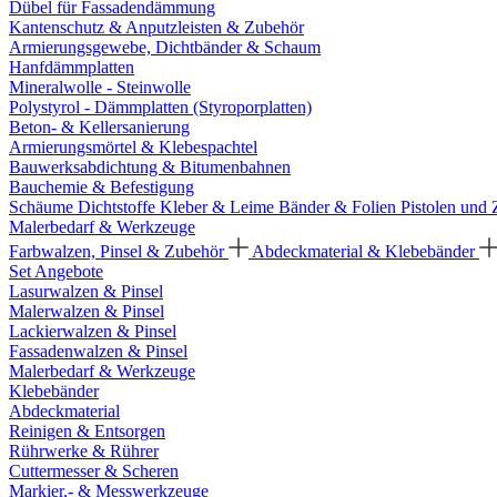
Dübel für Fassadendämmung
Kantenschutz & Anputzleisten & Zubehör
Armierungsgewebe, Dichtbänder & Schaum
Hanfdämmplatten
Mineralwolle - Steinwolle
Polystyrol - Dämmplatten (Styroporplatten)
Beton- & Kellersanierung
Armierungsmörtel & Klebespachtel
Bauwerksabdichtung & Bitumenbahnen
Bauchemie & Befestigung
Schäume
Dichtstoffe
Kleber & Leime
Bänder & Folien
Pistolen und
Malerbedarf & Werkzeuge
Farbwalzen, Pinsel & Zubehör
Abdeckmaterial & Klebebänder
Set Angebote
Lasurwalzen & Pinsel
Malerwalzen & Pinsel
Lackierwalzen & Pinsel
Fassadenwalzen & Pinsel
Malerbedarf & Werkzeuge
Klebebänder
Abdeckmaterial
Reinigen & Entsorgen
Rührwerke & Rührer
Cuttermesser & Scheren
Markier,- & Messwerkzeuge