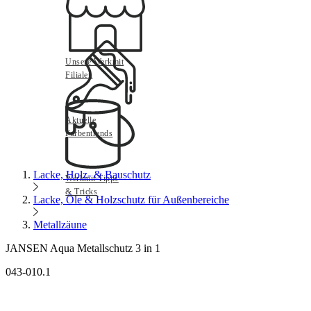
Unsere Werkmit
Filialen
Aktuelle
Farbentrends
Lacke, Holz- & Bauschutz
Werkmit Tipps
& Tricks
Lacke, Öle & Holzschutz für Außenbereiche
Metallzäune
JANSEN Aqua Metallschutz 3 in 1
043-010.1