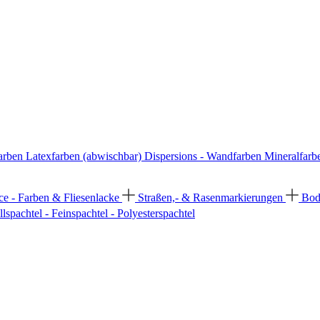
arben
Latexfarben (abwischbar)
Dispersions - Wandfarben
Mineralfarb
ce - Farben & Fliesenlacke
Straßen,- & Rasenmarkierungen
Bod
llspachtel - Feinspachtel - Polyesterspachtel