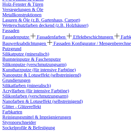
Holz-Fenster & Türen
Versiegelungen & Öle
Metallkonstruktionen
Lasuren & Öle (z.B. Gartenhaus, Carport)
Wetterschutzfarben deckend (z.B. Holzhäuser)
Fassaden
Fassadenputze
Fassadenfarben
Effektbeschichtungen
Farb
Bauwerksabdichtungen
Fassaden Konfigurator / Mengenberechne
Putzgrund
Silikatputze (mineralisch)
Buntsteinputze & Faschenputze
Silikonputze (verschmutzungsarm)
Kunstharzputze (für intensive Farbtöne)
Nanoputze & Lotuseffekt (selbstreinigend)
Grundierungen
Silikatfarben (mineralisch)
Acrylfarben (für intensive Farbtöne)
Silikonfarben (verschmutzungsarm)
Nanofarben & Lotuseffekt (selbstreinigend)
Glitter - Glitzereffekt
Farbkarten
Reinigungsmittel & Imprägnierungen
Styroporschneider
Sockelprofile & Befestigung