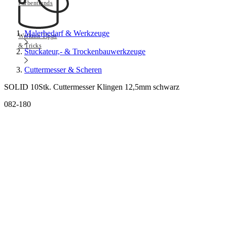
Farbentrends
Malerbedarf & Werkzeuge
Werkmit Tipps
& Tricks
Stuckateur,- & Trockenbauwerkzeuge
Cuttermesser & Scheren
SOLID 10Stk. Cuttermesser Klingen 12,5mm schwarz
082-180