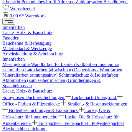
Übersicht
Persönliches Profil
Adressen
Zahlungsarten
Bestellungen
Wunschzettel
0,00 €*
Warenkorb
Innenfarben
Lacke, Holz- & Bauschutz
Fassaden
Bauchemie & Befestigung
Malerbedarf & Werkzeuge
Arbeitskleidung & Arbeitsschutz
Innenfarben
Meist gekaufte Wandfarben
Farbkarten
Kalkfarben
Innenputze
Leimfarben
Latexfarben (abwischbar)
Dispersions - Wandfarben
Mineralfarben (atmungsaktiv)
Schimmelschutz & Isolierfarben
Abtönfarben (zum selber mischen)
Grundierungen &
Spachtelmassen
Lacke, Holz- & Bauschutz
Spraydosen
Dachbeschichtungen
Lacke nach Untergrund
Office - Farben & Fliesenlacke
Straßen,- & Rasenmarkierungen
Bodenbeschichtungen & Epoxidharz
Lacke, Öle &
Holzschutz für Innenbereiche
Lacke, Öle & Holzschutz für
Außenbereiche
Füllspachtel - Feinspachtel - Polyesterspachtel
Blechdachbeschichtung