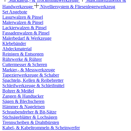
Stuckateur,- & Trockenbauwerkzeuge
Maschinenzubehör &
Handwerkzeuge
Nivelliersystem & Fliesenlegerwerkzeug
Set Angebote
Lasurwalzen & Pinsel
Malerwalzen & Pinsel
Lackierwalzen & Pinsel
Fassadenwalzen & Pinsel
Malerbedarf & Werkzeuge
Klebebänder
Abdeckmaterial
Reinigen & Entsorgen
Rührwerke & Rührer
Cuttermesser & Scheren
Markier,- & Messwerkzeuge
Tapezierwerkzeuge & Schaber
Spachteln, Kellen & Reibebretter
Schleifwerkzeuge & Schleifmittel
Bohrer & Meißel
Zangen & Handtacker
Sägen & Blechscheren
Hämmer & Nageleisen
Schraubendreher & Bit-Sätze
Stichsägeblätter & Lochsägen
Trennscheiben & Drahtbürsten
Kabel- & Kabeltrommeln & Scheinwerfer