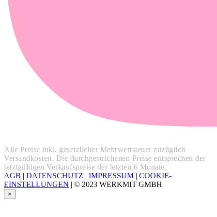
Alle Preise inkl. gesetzlicher Mehrwertsteuer zuzüglich
Versandkosten. Die durchgestrichenen Preise entsprechen der
letztgültigen Verkaufspreise der letzten 6 Monate.
AGB
|
DATENSCHUTZ
|
IMPRESSUM
|
COOKIE-
EINSTELLUNGEN
|
© 2023 WERKMIT GMBH
×