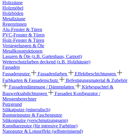
Holzzäune
Holzmöbel
Holzböden
Metallzäune
Regenrinnen
Alu-Fenster & Türen
PVC-Fenster & Türen
Holz-Fenster & Türen
Versiegelungen & Öle
Metallkonstruktionen
Lasuren & Öle (z.B. Gartenhaus, Carport)
Wetterschutzfarben deckend (z.B. Holzhäuser)
Fassaden
Fassadenputze
Fassadenfarben
Effektbeschichtungen
Farbkarten & Fassadenschutz
Befestigungsmaterial & Zubehör
Fassadendämmung / Dämmplatten
Klebespachtel &
Bauwerksabdichtungen
Fassaden Konfigurator /
Mengenberechner
Putzgrund
Silikatputze (mineralisch)
Buntsteinputze & Faschenputze
Silikonputze (verschmutzungsarm)
Kunstharzputze (für intensive Farbtöne)
Nanoputze & Lotuseffekt (selbstreinigend)