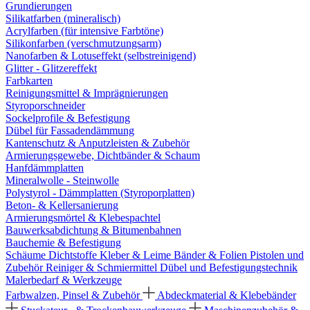
Grundierungen
Silikatfarben (mineralisch)
Acrylfarben (für intensive Farbtöne)
Silikonfarben (verschmutzungsarm)
Nanofarben & Lotuseffekt (selbstreinigend)
Glitter - Glitzereffekt
Farbkarten
Reinigungsmittel & Imprägnierungen
Styroporschneider
Sockelprofile & Befestigung
Dübel für Fassadendämmung
Kantenschutz & Anputzleisten & Zubehör
Armierungsgewebe, Dichtbänder & Schaum
Hanfdämmplatten
Mineralwolle - Steinwolle
Polystyrol - Dämmplatten (Styroporplatten)
Beton- & Kellersanierung
Armierungsmörtel & Klebespachtel
Bauwerksabdichtung & Bitumenbahnen
Bauchemie & Befestigung
Schäume
Dichtstoffe
Kleber & Leime
Bänder & Folien
Pistolen und
Zubehör
Reiniger & Schmiermittel
Dübel und Befestigungstechnik
Malerbedarf & Werkzeuge
Farbwalzen, Pinsel & Zubehör
Abdeckmaterial & Klebebänder