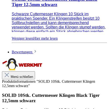
Tiger 12,5mm schwarz
Schwarze Cuttermesser Klingen 10 Stück im
praktischen Spender. Ein Klingenstreifen besitzt 10
Sollbruchstellen und kann dementsprechend
verwendet werden. Sollten die Klingen stumpf werden,
können diese einfach ein Stück abgebrochen werden
um damit eine neue neue Kante zu erhalten. Durch die
neueste Schleiftechnik sowie optimale
Klingengeometrie sind BlackTiger Klingen mindestens
doppelt so haltbar wie herkömmliche Klingen. Das
Bewertungen
besondere an den schwarzen Klingen ist die sehr hohe
Anfangsschärfe und die lange Standzeit der Klinge.
Wie werden schon beim ersten Schnitt merken, wie
schaft die Klinge ist. Durch den hohen Kohlenstoffanteil
bleibt die schwarze Black Tiger Klinge länger scharf als
einfache Stahlklingen. Klingenstärke 0,2mm daher
Menü schließen
extrem flexibel.
Produktinformationen "SOLID 10Stk. Cuttermesser Klingen
12,5mm schwarz"
SOLID 10Stk. Cuttermesser Klingen Black Tiger
12,5mm schwarz