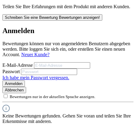
10 Sollbruchstellen je Klinge
Teilen Sie Ihre Erfahrungen mit dem Produkt mit anderen Kunden.
Klingenbreite: 12,5mm
Schreiben Sie eine Bewertung
Bewertungen anzeigen!
Klingenstärke: 0,2mm
Anmelden
Bewertungen können nur von angemeldeten Benutzern abgegeben
werden. Bitte loggen Sie sich ein, oder erstellen Sie einen neuen
Unsere anwendungstechnischen Empfehlungen dienen der
Account.
Neuer Kunde?
Unterstützung des Käufers bzw. Verarbeiters.
Sie entbinden nicht davon, unsere Produkte grundsätzlich auf ihre
Eignung für den vorgesehenen Anwendungszweck in eigener
E-Mail-Adresse
Verantwortung zu prüfen.
Passwort
Ich habe mein Passwort vergessen.
Anmelden
Abbrechen
Bewertungen nur in der aktuellen Sprache anzeigen.
10 Klingen im praktischen Spender
10 Sollbruchstellen je Klinge
Keine Bewertungen gefunden. Gehen Sie voran und teilen Sie Ihre
Erkenntnisse mit anderen.
Klingenbreite: 12,5mm
Klingenstärke: 0,2mm