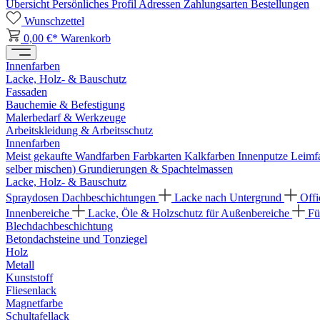
Übersicht
Persönliches Profil
Adressen
Zahlungsarten
Bestellungen
Wunschzettel
0,00 €*
Warenkorb
Innenfarben
Lacke, Holz- & Bauschutz
Fassaden
Bauchemie & Befestigung
Malerbedarf & Werkzeuge
Arbeitskleidung & Arbeitsschutz
Innenfarben
Meist gekaufte Wandfarben
Farbkarten
Kalkfarben
Innenputze
Leimf
selber mischen)
Grundierungen & Spachtelmassen
Lacke, Holz- & Bauschutz
Spraydosen
Dachbeschichtungen
Lacke nach Untergrund
Offi
Innenbereiche
Lacke, Öle & Holzschutz für Außenbereiche
Fü
Blechdachbeschichtung
Betondachsteine und Tonziegel
Holz
Metall
Kunststoff
Fliesenlack
Magnetfarbe
Schultafellack