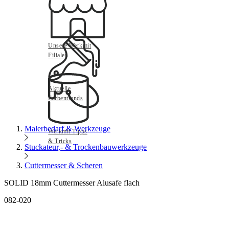
Unsere Werkmit
Filialen
Aktuelle
Farbentrends
Malerbedarf & Werkzeuge
Werkmit Tipps
& Tricks
Stuckateur,- & Trockenbauwerkzeuge
Cuttermesser & Scheren
SOLID 18mm Cuttermesser Alusafe flach
082-020