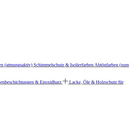
en (atmungsaktiv)
Schimmelschutz & Isolierfarben
Abtönfarben (zum
enbeschichtungen & Epoxidharz
Lacke, Öle & Holzschutz für