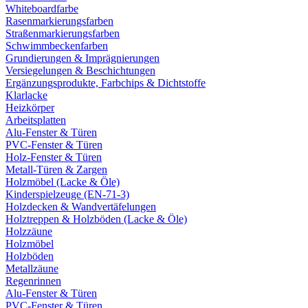
Whiteboardfarbe
Rasenmarkierungsfarben
Straßenmarkierungsfarben
Schwimmbeckenfarben
Grundierungen & Imprägnierungen
Versiegelungen & Beschichtungen
Ergänzungsprodukte, Farbchips & Dichtstoffe
Klarlacke
Heizkörper
Arbeitsplatten
Alu-Fenster & Türen
PVC-Fenster & Türen
Holz-Fenster & Türen
Metall-Türen & Zargen
Holzmöbel (Lacke & Öle)
Kinderspielzeuge (EN-71-3)
Holzdecken & Wandvertäfelungen
Holztreppen & Holzböden (Lacke & Öle)
Holzzäune
Holzmöbel
Holzböden
Metallzäune
Regenrinnen
Alu-Fenster & Türen
PVC-Fenster & Türen