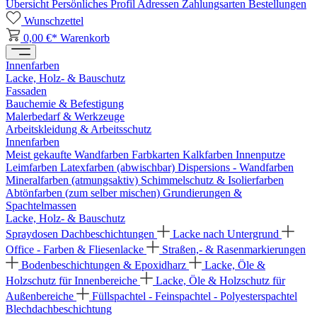
Übersicht
Persönliches Profil
Adressen
Zahlungsarten
Bestellungen
Wunschzettel
0,00 €*
Warenkorb
Innenfarben
Lacke, Holz- & Bauschutz
Fassaden
Bauchemie & Befestigung
Malerbedarf & Werkzeuge
Arbeitskleidung & Arbeitsschutz
Innenfarben
Meist gekaufte Wandfarben
Farbkarten
Kalkfarben
Innenputze
Leimfarben
Latexfarben (abwischbar)
Dispersions - Wandfarben
Mineralfarben (atmungsaktiv)
Schimmelschutz & Isolierfarben
Abtönfarben (zum selber mischen)
Grundierungen &
Spachtelmassen
Lacke, Holz- & Bauschutz
Spraydosen
Dachbeschichtungen
Lacke nach Untergrund
Office - Farben & Fliesenlacke
Straßen,- & Rasenmarkierungen
Bodenbeschichtungen & Epoxidharz
Lacke, Öle &
Holzschutz für Innenbereiche
Lacke, Öle & Holzschutz für
Außenbereiche
Füllspachtel - Feinspachtel - Polyesterspachtel
Blechdachbeschichtung