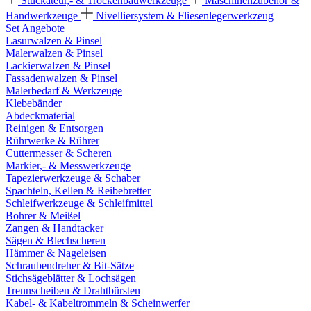
Stuckateur,- & Trockenbauwerkzeuge
Maschinenzubehör &
Handwerkzeuge
Nivelliersystem & Fliesenlegerwerkzeug
Set Angebote
Lasurwalzen & Pinsel
Malerwalzen & Pinsel
Lackierwalzen & Pinsel
Fassadenwalzen & Pinsel
Malerbedarf & Werkzeuge
Klebebänder
Abdeckmaterial
Reinigen & Entsorgen
Rührwerke & Rührer
Cuttermesser & Scheren
Markier,- & Messwerkzeuge
Tapezierwerkzeuge & Schaber
Spachteln, Kellen & Reibebretter
Schleifwerkzeuge & Schleifmittel
Bohrer & Meißel
Zangen & Handtacker
Sägen & Blechscheren
Hämmer & Nageleisen
Schraubendreher & Bit-Sätze
Stichsägeblätter & Lochsägen
Trennscheiben & Drahtbürsten
Kabel- & Kabeltrommeln & Scheinwerfer