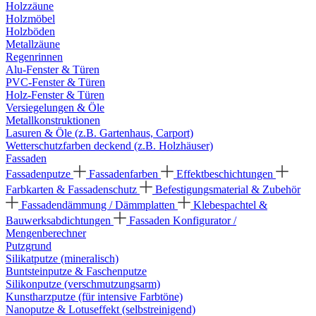
Holzzäune
Holzmöbel
Holzböden
Metallzäune
Regenrinnen
Alu-Fenster & Türen
PVC-Fenster & Türen
Holz-Fenster & Türen
Versiegelungen & Öle
Metallkonstruktionen
Lasuren & Öle (z.B. Gartenhaus, Carport)
Wetterschutzfarben deckend (z.B. Holzhäuser)
Fassaden
Fassadenputze
Fassadenfarben
Effektbeschichtungen
Farbkarten & Fassadenschutz
Befestigungsmaterial & Zubehör
Fassadendämmung / Dämmplatten
Klebespachtel &
Bauwerksabdichtungen
Fassaden Konfigurator /
Mengenberechner
Putzgrund
Silikatputze (mineralisch)
Buntsteinputze & Faschenputze
Silikonputze (verschmutzungsarm)
Kunstharzputze (für intensive Farbtöne)
Nanoputze & Lotuseffekt (selbstreinigend)