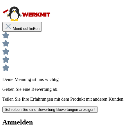
Angenehmer lackierter Holzgriff
Blattstärke 0,7mm
Säurebeständig & rostfrei
Menü schließen
Gezahnt
Unsere anwendungstechnischen Empfehlungen dienen der Unterstützung
des Käufers bzw. Verarbeiters.
Sie entbinden nicht davon, unsere Produkte grundsätzlich auf ihre Eignung
für den vorgesehenen Anwendungszweck in eigener Verantwortung zu
prüfen.
Deine Meinung ist uns wichtig
Geben Sie eine Bewertung ab!
Teilen Sie Ihre Erfahrungen mit dem Produkt mit anderen Kunden.
Schreiben Sie eine Bewertung
Bewertungen anzeigen!
Anmelden