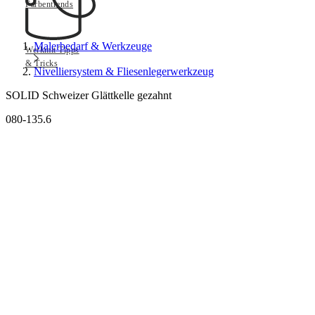
Farbentrends
Malerbedarf & Werkzeuge
Werkmit Tipps
& Tricks
Nivelliersystem & Fliesenlegerwerkzeug
SOLID Schweizer Glättkelle gezahnt
080-135.6