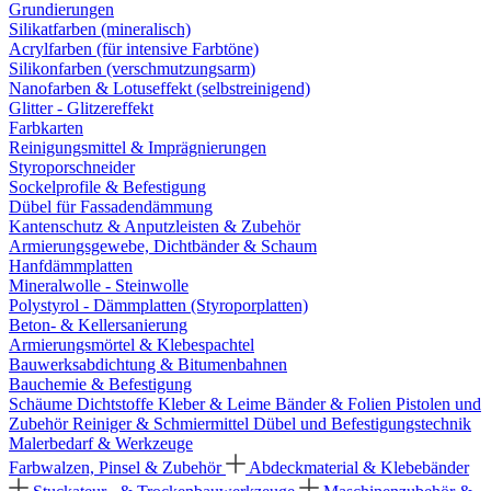
Grundierungen
Silikatfarben (mineralisch)
Acrylfarben (für intensive Farbtöne)
Silikonfarben (verschmutzungsarm)
Nanofarben & Lotuseffekt (selbstreinigend)
Glitter - Glitzereffekt
Farbkarten
Reinigungsmittel & Imprägnierungen
Styroporschneider
Sockelprofile & Befestigung
Dübel für Fassadendämmung
Kantenschutz & Anputzleisten & Zubehör
Armierungsgewebe, Dichtbänder & Schaum
Hanfdämmplatten
Mineralwolle - Steinwolle
Polystyrol - Dämmplatten (Styroporplatten)
Beton- & Kellersanierung
Armierungsmörtel & Klebespachtel
Bauwerksabdichtung & Bitumenbahnen
Bauchemie & Befestigung
Schäume
Dichtstoffe
Kleber & Leime
Bänder & Folien
Pistolen und
Zubehör
Reiniger & Schmiermittel
Dübel und Befestigungstechnik
Malerbedarf & Werkzeuge
Farbwalzen, Pinsel & Zubehör
Abdeckmaterial & Klebebänder