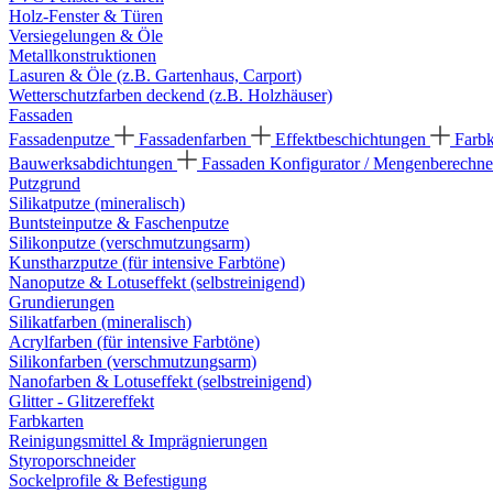
Holz-Fenster & Türen
Versiegelungen & Öle
Metallkonstruktionen
Lasuren & Öle (z.B. Gartenhaus, Carport)
Wetterschutzfarben deckend (z.B. Holzhäuser)
Fassaden
Fassadenputze
Fassadenfarben
Effektbeschichtungen
Farb
Bauwerksabdichtungen
Fassaden Konfigurator / Mengenberechne
Putzgrund
Silikatputze (mineralisch)
Buntsteinputze & Faschenputze
Silikonputze (verschmutzungsarm)
Kunstharzputze (für intensive Farbtöne)
Nanoputze & Lotuseffekt (selbstreinigend)
Grundierungen
Silikatfarben (mineralisch)
Acrylfarben (für intensive Farbtöne)
Silikonfarben (verschmutzungsarm)
Nanofarben & Lotuseffekt (selbstreinigend)
Glitter - Glitzereffekt
Farbkarten
Reinigungsmittel & Imprägnierungen
Styroporschneider
Sockelprofile & Befestigung