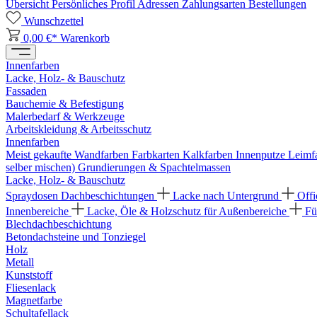
Übersicht
Persönliches Profil
Adressen
Zahlungsarten
Bestellungen
Wunschzettel
0,00 €*
Warenkorb
Innenfarben
Lacke, Holz- & Bauschutz
Fassaden
Bauchemie & Befestigung
Malerbedarf & Werkzeuge
Arbeitskleidung & Arbeitsschutz
Innenfarben
Meist gekaufte Wandfarben
Farbkarten
Kalkfarben
Innenputze
Leimf
selber mischen)
Grundierungen & Spachtelmassen
Lacke, Holz- & Bauschutz
Spraydosen
Dachbeschichtungen
Lacke nach Untergrund
Offi
Innenbereiche
Lacke, Öle & Holzschutz für Außenbereiche
Fü
Blechdachbeschichtung
Betondachsteine und Tonziegel
Holz
Metall
Kunststoff
Fliesenlack
Magnetfarbe
Schultafellack