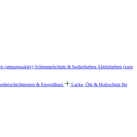
en (atmungsaktiv)
Schimmelschutz & Isolierfarben
Abtönfarben (zum
enbeschichtungen & Epoxidharz
Lacke, Öle & Holzschutz für