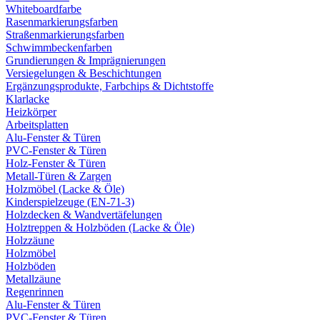
Whiteboardfarbe
Rasenmarkierungsfarben
Straßenmarkierungsfarben
Schwimmbeckenfarben
Grundierungen & Imprägnierungen
Versiegelungen & Beschichtungen
Ergänzungsprodukte, Farbchips & Dichtstoffe
Klarlacke
Heizkörper
Arbeitsplatten
Alu-Fenster & Türen
PVC-Fenster & Türen
Holz-Fenster & Türen
Metall-Türen & Zargen
Holzmöbel (Lacke & Öle)
Kinderspielzeuge (EN-71-3)
Holzdecken & Wandvertäfelungen
Holztreppen & Holzböden (Lacke & Öle)
Holzzäune
Holzmöbel
Holzböden
Metallzäune
Regenrinnen
Alu-Fenster & Türen
PVC-Fenster & Türen