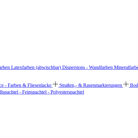
arben
Latexfarben (abwischbar)
Dispersions - Wandfarben
Mineralfarb
ce - Farben & Fliesenlacke
Straßen,- & Rasenmarkierungen
Bod
llspachtel - Feinspachtel - Polyesterspachtel