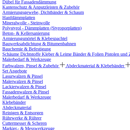
Dübel für Fassadendämmung
Kantenschutz & Anputzleisten & Zubehör
Armierungsgewebe, Dichtbänder & Schaum
Hanfdämmplatten
Mineralwolle - Steinwolle
Polystyrol - Dämmplatten (Styroporplatten)
Beton- & Kellersanierung
Armierungsmörtel & Klebespachtel
Bauwerksabdichtung & Bitumenbahnen
Bauchemie & Befestigung
Schäume
Dichtstoffe
Kleber & Leime
Bänder & Folien
Pistolen und
Malerbedarf & Werkzeuge
Farbwalzen, Pinsel & Zubehör
Abdeckmaterial & Klebebänder
Set Angebote
Lasurwalzen & Pinsel
Malerwalzen & Pinsel
Lackierwalzen & Pinsel
Fassadenwalzen & Pinsel
Malerbedarf & Werkzeuge
Klebebänder
Abdeckmaterial
Reinigen & Entsorgen
Rührwerke & Rührer
Cuttermesser & Scheren
Markier,- & Messwerkzeuge