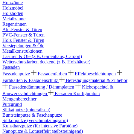
Holzzäune
Holzmöbel
Holzböden
Metallzäune
Regenrinnen
Alu-Fenster & Türen
PVC-Fenster & Türen
Holz-Fenster & Türen
Versiegelungen & Öle
Metallkonstruktionen
Lasuren & Öle (z.B. Gartenhaus, Carport)
Wetterschutzfarben deckend (z.B. Holzhäuser)
Fassaden
Fassadenputze
Fassadenfarben
Effektbeschichtungen
Farbkarten & Fassadenschutz
Befestigungsmaterial & Zubehör
Fassadendämmung / Dämmplatten
Klebespachtel &
Bauwerksabdichtungen
Fassaden Konfigurator /
Mengenberechner
Putzgrund
Silikatputze (mineralisch)
Buntsteinputze & Faschenputze
Silikonputze (verschmutzungsarm)
Kunstharzputze (für intensive Farbtöne)
Nanoputze & Lotuseffekt (selbstreinigend)