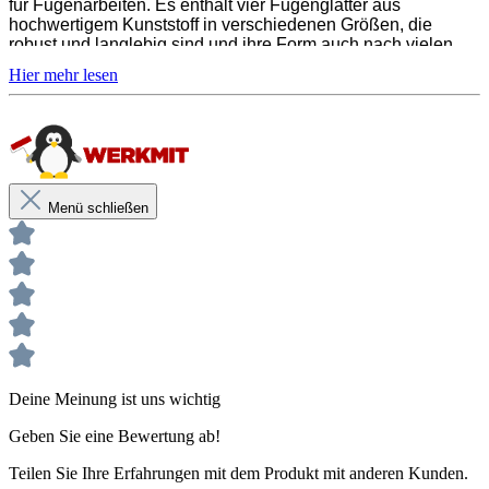
für Fugenarbeiten. Es enthält vier Fugenglätter aus
hochwertigem Kunststoff in verschiedenen Größen, die
robust und langlebig sind und ihre Form auch nach vielen
Anwendungen behalten. Die ergonomische Form der Glätter
bietet präzise Anwendung und ermöglicht eine perfekte
Oberfläche bei Fliesen und Mauerwerk. Mit dem Soudal
Fugenglätter-Set kannst du professionelle Ergebnisse
erzielen.
Menü schließen
Produktbeschreibung
Vier verschiedene Größen für unterschiedliche Anwendungen
Ergonomisches Design für einfache Handhabung
Leicht zu reinigen und langlebig
Robuster Kunststoff
Deine Meinung ist uns wichtig
Geben Sie eine Bewertung ab!
Teilen Sie Ihre Erfahrungen mit dem Produkt mit anderen Kunden.