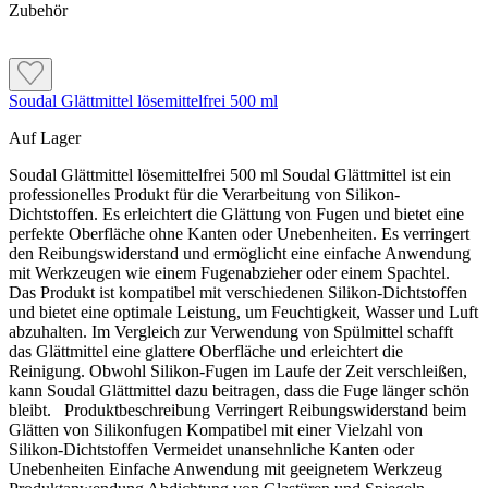
Zubehör
Soudal Glättmittel lösemittelfrei 500 ml
Auf Lager
Soudal Glättmittel lösemittelfrei 500 ml Soudal Glättmittel ist ein
professionelles Produkt für die Verarbeitung von Silikon-
Dichtstoffen. Es erleichtert die Glättung von Fugen und bietet eine
perfekte Oberfläche ohne Kanten oder Unebenheiten. Es verringert
Produktanwendung
den Reibungswiderstand und ermöglicht eine einfache Anwendung
Verarbeitung
Fugenverarbeitung an Fenster- und Türumrandungen
mit Werkzeugen wie einem Fugenabzieher oder einem Spachtel.
Fugenmasse auftragen mit Glättmittel besprühen
Das Produkt ist kompatibel mit verschiedenen Silikon-Dichtstoffen
Richtigen Fugenglätter in die Fuge ansetzen
Verfugen von Bad- und Küchenarmaturen
und bietet eine optimale Leistung, um Feuchtigkeit, Wasser und Luft
Fuge gleichmäßig glätten und sauber abziehen
abzuhalten. Im Vergleich zur Verwendung von Spülmittel schafft
Verfugen von Fliesen und Mauerwerk
Fugenglätter nach Gebrauch reinigen und trocknen
das Glättmittel eine glattere Oberfläche und erleichtert die
Reinigung. Obwohl Silikon-Fugen im Laufe der Zeit verschleißen,
Glätten von Kanten und Ecken
kann Soudal Glättmittel dazu beitragen, dass die Fuge länger schön
bleibt. Produktbeschreibung Verringert Reibungswiderstand beim
Glätten von Silikonfugen Kompatibel mit einer Vielzahl von
Silikon-Dichtstoffen Vermeidet unansehnliche Kanten oder
Unebenheiten Einfache Anwendung mit geeignetem Werkzeug
Hinweise und Informationen zur Anwendung, der Lagerung, dem