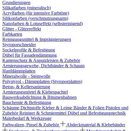
Grundierungen
Silikatfarben (mineralisch)
Acrylfarben (für intensive Farbtöne)
Silikonfarben (verschmutzungsarm)
Nanofarben & Lotuseffekt (selbstreinigend)
Glitter - Glitzereffekt
Farbkarten
Reinigungsmittel & Imprägnierungen
Styroporschneider
Sockelprofile & Befestigung
Dübel für Fassadendämmung
Kantenschutz & Anputzleisten & Zubehör
Armierungsgewebe, Dichtbänder & Schaum
Hanfdämmplatten
Mineralwolle - Steinwolle
Polystyrol - Dämmplatten (Styroporplatten)
Beton- & Kellersanierung
Armierungsmörtel & Klebespachtel
Bauwerksabdichtung & Bitumenbahnen
Bauchemie & Befestigung
Schäume
Dichtstoffe
Kleber & Leime
Bänder & Folien
Pistolen und
Zubehör
Reiniger & Schmiermittel
Dübel und Befestigungstechnik
Malerbedarf & Werkzeuge
Farbwalzen, Pinsel & Zubehör
Abdeckmaterial & Klebebänder