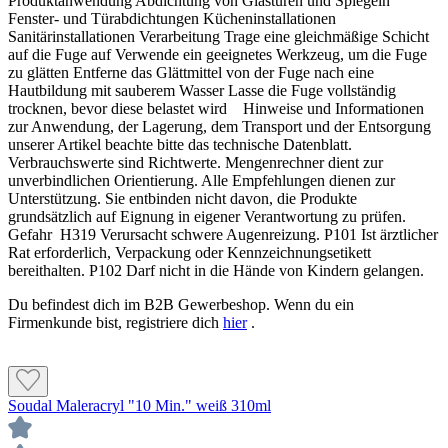
Produktanwendung Abdichtung von Glastüren und Spiegeln
Transport und der Entsorgung unserer Artikel beachte bitte das technische
Fenster- und Türabdichtungen Kücheninstallationen
Datenblatt. Verbrauchswerte sind Richtwerte. Mengenrechner dient zur
Sanitärinstallationen Verarbeitung Trage eine gleichmäßige Schicht
unverbindlichen Orientierung. Alle Empfehlungen dienen zur Unterstützung. Sie
auf die Fuge auf Verwende ein geeignetes Werkzeug, um die Fuge
entbinden nicht davon, die Produkte grundsätzlich auf Eignung in eigener
zu glätten Entferne das Glättmittel von der Fuge nach eine
Verantwortung zu prüfen.
Hautbildung mit sauberem Wasser Lasse die Fuge vollständig
trocknen, bevor diese belastet wird Hinweise und Informationen
zur Anwendung, der Lagerung, dem Transport und der Entsorgung
unserer Artikel beachte bitte das technische Datenblatt.
Verbrauchswerte sind Richtwerte. Mengenrechner dient zur
unverbindlichen Orientierung. Alle Empfehlungen dienen zur
Unterstützung. Sie entbinden nicht davon, die Produkte
grundsätzlich auf Eignung in eigener Verantwortung zu prüfen.
Gefahr H319 Verursacht schwere Augenreizung. P101 Ist ärztlicher
Rat erforderlich, Verpackung oder Kennzeichnungsetikett
bereithalten. P102 Darf nicht in die Hände von Kindern gelangen.
Du befindest dich im B2B Gewerbeshop. Wenn du ein
Verarbeitung
Firmenkunde bist, registriere dich
hier
.
Fugenmasse auftragen mit Glättmittel besprühen
Richtigen Fugenglätter in die Fuge ansetzen
Soudal Maleracryl "10 Min." weiß 310ml
Fuge gleichmäßig glätten und sauber abziehen