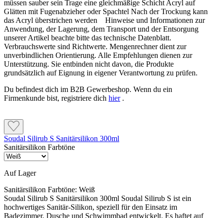
müssen sauber sein Trage eine gleichmäßige Schicht Acryl auf
Glätten mit Fugenabzieher oder Spachtel Nach der Trockung kann
das Acryl überstrichen werden Hinweise und Informationen zur
Anwendung, der Lagerung, dem Transport und der Entsorgung
unserer Artikel beachte bitte das technische Datenblatt.
Verbrauchswerte sind Richtwerte. Mengenrechner dient zur
unverbindlichen Orientierung. Alle Empfehlungen dienen zur
Unterstützung. Sie entbinden nicht davon, die Produkte
grundsätzlich auf Eignung in eigener Verantwortung zu prüfen.
Du befindest dich im B2B Gewerbeshop. Wenn du ein
Firmenkunde bist, registriere dich
hier
.
Soudal Silirub S Sanitärsilikon 300ml
Sanitärsilikon Farbtöne
Auf Lager
Sanitärsilikon Farbtöne:
Weiß
Soudal Silirub S Sanitärsilikon 300ml Soudal Silirub S ist ein
hochwertiges Sanitär-Silikon, speziell für den Einsatz im
Badezimmer, Dusche und Schwimmbad entwickelt. Es haftet auf