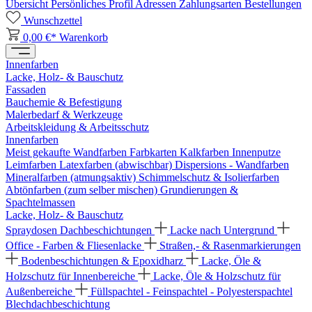
Übersicht
Persönliches Profil
Adressen
Zahlungsarten
Bestellungen
Wunschzettel
0,00 €*
Warenkorb
Innenfarben
Lacke, Holz- & Bauschutz
Fassaden
Bauchemie & Befestigung
Malerbedarf & Werkzeuge
Arbeitskleidung & Arbeitsschutz
Innenfarben
Meist gekaufte Wandfarben
Farbkarten
Kalkfarben
Innenputze
Leimfarben
Latexfarben (abwischbar)
Dispersions - Wandfarben
Mineralfarben (atmungsaktiv)
Schimmelschutz & Isolierfarben
Abtönfarben (zum selber mischen)
Grundierungen &
Spachtelmassen
Lacke, Holz- & Bauschutz
Spraydosen
Dachbeschichtungen
Lacke nach Untergrund
Office - Farben & Fliesenlacke
Straßen,- & Rasenmarkierungen
Bodenbeschichtungen & Epoxidharz
Lacke, Öle &
Holzschutz für Innenbereiche
Lacke, Öle & Holzschutz für
Außenbereiche
Füllspachtel - Feinspachtel - Polyesterspachtel
Blechdachbeschichtung