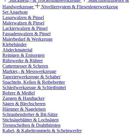
Stuckateur,- & Trockenbauwerkzeuge
Maschinenzubehör &
Handwerkzeuge
Nivelliersystem & Fliesenlegerwerkzeug
Set Angebote
Lasurwalzen & Pinsel
Malerwalzen & Pinsel
Lackierwalzen & Pinsel
Fassadenwalzen & Pinsel
Malerbedarf & Werkzeuge
Klebebänder
Abdeckmaterial
Reinigen & Entsorgen
Rührwerke & Rührer
Cuttermesser & Scheren
Markier,- & Messwerkzeuge
Tapezierwerkzeuge & Schaber
Spachteln, Kellen & Reibebretter
Schleifwerkzeuge & Schleifmittel
Bohrer & Meißel
Zangen & Handtacker
Sägen & Blechscheren
Hämmer & Nageleisen
Schraubendreher & Bit-Sätze
Stichsägeblätter & Lochsägen
Trennscheiben & Drahtbürsten
Kabel- & Kabeltrommeln & Scheinwerfer