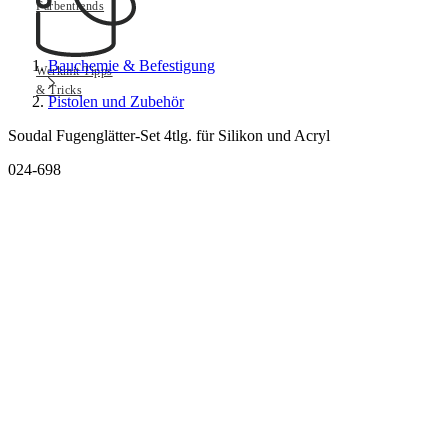
Farbentrends
Bauchemie & Befestigung
Werkmit Tipps
& Tricks
Pistolen und Zubehör
Soudal Fugenglätter-Set 4tlg. für Silikon und Acryl
024-698