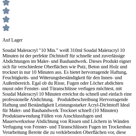
Fugenglätter nach Gebrauch reinigen und trocknen
Hinweise und Informationen zur Anwendung, der Lagerung, dem Transport
Auf Lager
und der Entsorgung unserer Artikel beachte bitte das technische Datenblatt.
Verbrauchswerte sind Richtwerte. Mengenrechner dient zur unverbindlichen
Soudal Maleracryl "10 Min." weiß 310ml Soudal Maleracryl 10
Orientierung. Alle Empfehlungen dienen zur Unterstützung. Sie entbinden nicht davon, die
Minuten ist der perfekte Dichtstoff für schnelle und zuverlässige
Produkte grundsätzlich auf Eignung in eigener Verantwortung zu prüfen.
Abdichtungen im Maler- und Bauhandwerk. Dieses Produkt eignet
sich für verschiedene Oberflächen wie Putz, Beton und Holz und
trocknet in nur 10 Minuten aus. Es bietet hervorragende Haftung,
Feuchtigkeits- und Witterungsbeständigkeit für den Innen- und
Außenbereich. Egal ob du Risse, Fugen oder Löcher abdichten
musst oder Fenster- und Türanschlüsse verfugen möchtest, mit
Soudal Maleracryl 10 Minuten erreichst du schnell und einfach eine
professionelle Abdichtung. Produktbeschreibung Hervorragende
Haftung und Beständigkeit Leistungsstarker Acryl-Dichtstoff Ideal
für Maler- und Bauhandwerk Trocknet schnell (10 Minuten)
Produktanwendung Füllen von Anschlussfugen und
Mauerwerksrisse Abdichtung von Rissen und Löchern in Wänden
Verfugung von Fenster- und Türanschlüssen Fugen im Trockenbau
Verarbeitung Bereite die zu verklebenden Oberflächen vor, diese