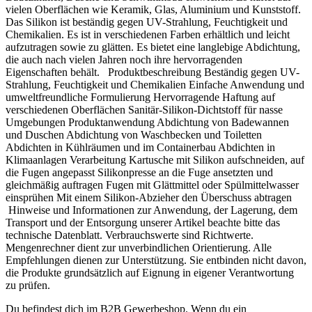
vielen Oberflächen wie Keramik, Glas, Aluminium und Kunststoff.
Das Silikon ist beständig gegen UV-Strahlung, Feuchtigkeit und
Chemikalien. Es ist in verschiedenen Farben erhältlich und leicht
aufzutragen sowie zu glätten. Es bietet eine langlebige Abdichtung,
die auch nach vielen Jahren noch ihre hervorragenden
Eigenschaften behält. Produktbeschreibung Beständig gegen UV-
Strahlung, Feuchtigkeit und Chemikalien Einfache Anwendung und
umweltfreundliche Formulierung Hervorragende Haftung auf
verschiedenen Oberflächen Sanitär-Silikon-Dichtstoff für nasse
Umgebungen Produktanwendung Abdichtung von Badewannen
und Duschen Abdichtung von Waschbecken und Toiletten
Abdichten in Kühlräumen und im Containerbau Abdichten in
Klimaanlagen Verarbeitung Kartusche mit Silikon aufschneiden, auf
die Fugen angepasst Silikonpresse an die Fuge ansetzten und
gleichmäßig auftragen Fugen mit Glättmittel oder Spülmittelwasser
einsprühen Mit einem Silikon-Abzieher den Überschuss abtragen
Hinweise und Informationen zur Anwendung, der Lagerung, dem
Transport und der Entsorgung unserer Artikel beachte bitte das
technische Datenblatt. Verbrauchswerte sind Richtwerte.
Mengenrechner dient zur unverbindlichen Orientierung. Alle
Empfehlungen dienen zur Unterstützung. Sie entbinden nicht davon,
die Produkte grundsätzlich auf Eignung in eigener Verantwortung
zu prüfen.
Du befindest dich im B2B Gewerbeshop. Wenn du ein