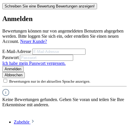
Schreiben Sie eine Bewertung
Bewertungen anzeigen!
Anmelden
Bewertungen können nur von angemeldeten Benutzern abgegeben
werden. Bitte loggen Sie sich ein, oder erstellen Sie einen neuen
Account.
Neuer Kunde?
Produktbeschreibung
E-Mail-Adresse
Vier verschiedene Größen für unterschiedliche Anwendungen
Passwort
Produktanwendung
Ich habe mein Passwort vergessen.
Ergonomisches Design für einfache Handhabung
Fugenverarbeitung an Fenster- und Türumrandungen
Anmelden
Verfugen von Bad- und Küchenarmaturen
Leicht zu reinigen und langlebig
Verfugen von Fliesen und Mauerwerk
Abbrechen
Glätten von Kanten und Ecken
Bewertungen nur in der aktuellen Sprache anzeigen.
Robuster Kunststoff
Keine Bewertungen gefunden. Gehen Sie voran und teilen Sie Ihre
Erkenntnisse mit anderen.
Zubehör