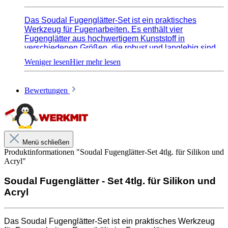
Das Soudal Fugenglätter-Set ist ein praktisches
Werkzeug für Fugenarbeiten. Es enthält vier
Fugenglätter aus hochwertigem Kunststoff in
verschiedenen Größen, die robust und langlebig sind
und ihre Form auch nach vielen Anwendungen
behalten. Die ergonomische Form der Glätter bietet
präzise Anwendung und ermöglicht eine perfekte
Oberfläche bei Fliesen und Mauerwerk. Mit dem
Bewertungen
Soudal Fugenglätter-Set kannst du professionelle
Ergebnisse erzielen.
Menü schließen
Produktinformationen "Soudal Fugenglätter-Set 4tlg. für Silikon und
Acryl"
Soudal Fugenglätter - Set 4tlg. für Silikon und
Acryl
Das Soudal Fugenglätter-Set ist ein praktisches Werkzeug