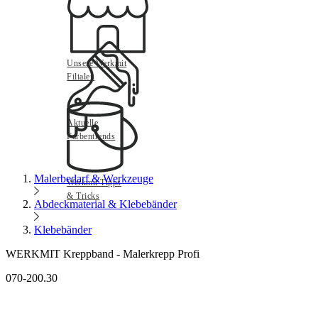
Unsere Werkmit
Filialen
Aktuelle
Farbentrends
Malerbedarf & Werkzeuge
Werkmit Tipps
& Tricks
Abdeckmaterial & Klebebänder
Klebebänder
WERKMIT Kreppband - Malerkrepp Profi
070-200.30