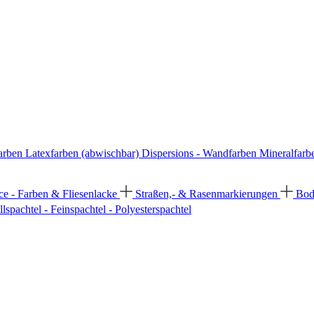
arben
Latexfarben (abwischbar)
Dispersions - Wandfarben
Mineralfarb
ce - Farben & Fliesenlacke
Straßen,- & Rasenmarkierungen
Bod
llspachtel - Feinspachtel - Polyesterspachtel