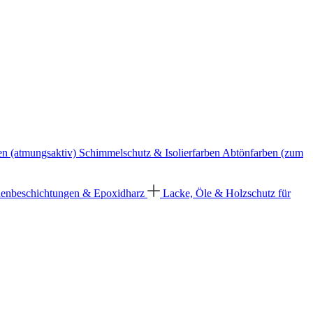
en (atmungsaktiv)
Schimmelschutz & Isolierfarben
Abtönfarben (zum
enbeschichtungen & Epoxidharz
Lacke, Öle & Holzschutz für