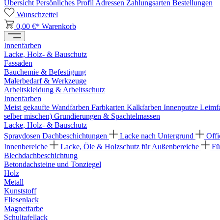
Übersicht
Persönliches Profil
Adressen
Zahlungsarten
Bestellungen
Wunschzettel
0,00 €*
Warenkorb
Innenfarben
Lacke, Holz- & Bauschutz
Fassaden
Bauchemie & Befestigung
Malerbedarf & Werkzeuge
Arbeitskleidung & Arbeitsschutz
Innenfarben
Meist gekaufte Wandfarben
Farbkarten
Kalkfarben
Innenputze
Leimf
selber mischen)
Grundierungen & Spachtelmassen
Lacke, Holz- & Bauschutz
Spraydosen
Dachbeschichtungen
Lacke nach Untergrund
Offi
Innenbereiche
Lacke, Öle & Holzschutz für Außenbereiche
Fü
Blechdachbeschichtung
Betondachsteine und Tonziegel
Holz
Metall
Kunststoff
Fliesenlack
Magnetfarbe
Schultafellack