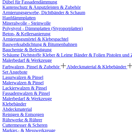
Dübel für Fassadendämmung
Kantenschutz & Anputzleisten & Zubehör
Armierungsgewebe, Dichtbänder & Schaum
Hanfdämmplatten
Mineralwolle - Steinwolle
Polystyrol - Dämmplatten (Styroporplatten)
Beton- & Kellersanierung
Armierungsmörtel & Klebespachtel
Bauwerksabdichtung & Bitumenbahnen
Bauchemie & Befestigung
Schäume
Dichtstoffe
Kleber & Leime
Bänder & Folien
Pistolen und
Malerbedarf & Werkzeuge
Farbwalzen, Pinsel & Zubehör
Abdeckmaterial & Klebebänder
Set Angebote
Lasurwalzen & Pinsel
Malerwalzen & Pinsel
Lackierwalzen & Pinsel
Fassadenwalzen & Pinsel
Malerbedarf & Werkzeuge
Klebebänder
Abdeckmaterial
Reinigen & Entsorgen
Rührwerke & Rührer
Cuttermesser & Scheren
Markier,- & Messwerkzeuge