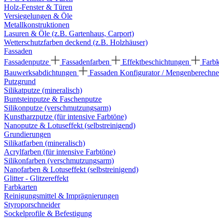
Holz-Fenster & Türen
Versiegelungen & Öle
Metallkonstruktionen
Lasuren & Öle (z.B. Gartenhaus, Carport)
Wetterschutzfarben deckend (z.B. Holzhäuser)
Fassaden
Fassadenputze
Fassadenfarben
Effektbeschichtungen
Farb
Bauwerksabdichtungen
Fassaden Konfigurator / Mengenberechne
Putzgrund
Silikatputze (mineralisch)
Buntsteinputze & Faschenputze
Silikonputze (verschmutzungsarm)
Kunstharzputze (für intensive Farbtöne)
Nanoputze & Lotuseffekt (selbstreinigend)
Grundierungen
Silikatfarben (mineralisch)
Acrylfarben (für intensive Farbtöne)
Silikonfarben (verschmutzungsarm)
Nanofarben & Lotuseffekt (selbstreinigend)
Glitter - Glitzereffekt
Farbkarten
Reinigungsmittel & Imprägnierungen
Styroporschneider
Sockelprofile & Befestigung