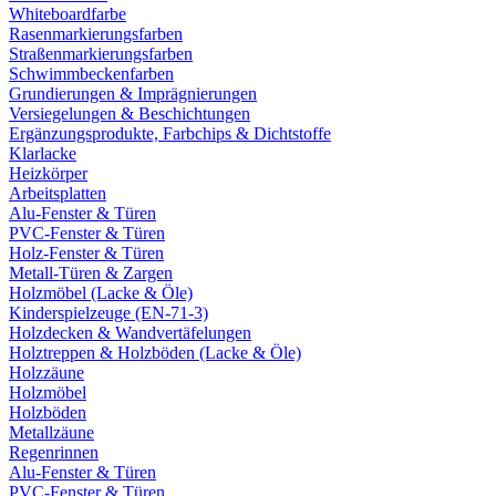
Whiteboardfarbe
Rasenmarkierungsfarben
Straßenmarkierungsfarben
Schwimmbeckenfarben
Grundierungen & Imprägnierungen
Versiegelungen & Beschichtungen
Ergänzungsprodukte, Farbchips & Dichtstoffe
Klarlacke
Heizkörper
Arbeitsplatten
Alu-Fenster & Türen
PVC-Fenster & Türen
Holz-Fenster & Türen
Metall-Türen & Zargen
Holzmöbel (Lacke & Öle)
Kinderspielzeuge (EN-71-3)
Holzdecken & Wandvertäfelungen
Holztreppen & Holzböden (Lacke & Öle)
Holzzäune
Holzmöbel
Holzböden
Metallzäune
Regenrinnen
Alu-Fenster & Türen
PVC-Fenster & Türen