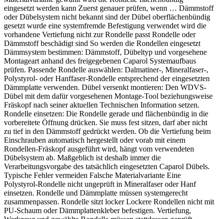
Dämmplatte, Klebemasse, Dübel, Unterputz, Glasgewebe
eingesetzt werden kann Zuerst genauer prüfen, wenn … Dämmstoff
und Oberputz müssen als geprüftes Caparol Wärmedämm-
oder Dübelsystem nicht bekannt sind der Dübel oberflächenbündig
Verbundsystem aufeinander abgestimmt sein. Die
gesetzt wurde eine systemfremde Befestigung verwendet wird die
Fassadenfläche während der gesamten Verarbeitung
vorhandene Vertiefung nicht zur Rondelle passt Rondelle oder
zuverlässig vor Regen, Wind und direkter
Dämmstoff beschädigt sind So werden die Rondellen eingesetzt
Sonneneinstrahlung schützen.
Dämmsystem bestimmen: Dämmstoff, Dübeltyp und vorgesehene
Montageart anhand des freigegebenen Caparol Systemaufbaus
prüfen. Passende Rondelle auswählen: Dalmatiner-, Mineralfaser-,
Polystyrol- oder Hanffaser-Rondelle entsprechend der eingesetzten
Dämmplatte verwenden. Dübel versenkt montieren: Den WDVS-
Dübel mit dem dafür vorgesehenen Montage-Tool beziehungsweise
Fräskopf nach seiner aktuellen Technischen Information setzen.
Rondelle einsetzen: Die Rondelle gerade und flächenbündig in die
vorbereitete Öffnung drücken. Sie muss fest sitzen, darf aber nicht
zu tief in den Dämmstoff gedrückt werden. Ob die Vertiefung beim
Einschrauben automatisch hergestellt oder vorab mit einem
Rondellen-Fräskopf ausgeführt wird, hängt vom verwendeten
Dübelsystem ab. Maßgeblich ist deshalb immer die
Verarbeitungsvorgabe des tatsächlich eingesetzten Caparol Dübels.
Typische Fehler vermeiden Falsche Materialvariante Eine
Polystyrol-Rondelle nicht ungeprüft in Mineralfaser oder Hanf
einsetzen. Rondelle und Dämmplatte müssen systemgerecht
zusammenpassen. Rondelle sitzt locker Lockere Rondellen nicht mit
PU-Schaum oder Dämmplattenkleber befestigen. Vertiefung,