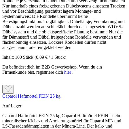
Rondelle je versenktem Dübel Dübel und Werkzeug nicht enthalten
Nur innerhalb eines freigegebenen Dübelsystems einsetzen Trocken
und vor Beschädigung geschützt lagern Montage- und
Systemhinweis: Die Rondelle übernimmt keine
Befestigungsfunktion. Tragfähigkeit, Dübellänge, Verankerung und
Dübelanzahl werden ausschließlich durch das eingesetzte WDVS-
Dübelsystem und die objektspezifische Planung bestimmt. Nur die
für Dämmstoff und Dübel freigegebene Rondelle verwenden und
flächenbündig einsetzen. Lockere Rondellen dürfen nicht
ausgeschäumt oder eingeklebt werden.
Inhalt:
100 Stück
(0,09 € / 1 Stück)
Du befindest dich im B2B Gewerbeshop. Wenn du ein
Firmenkunde bist, registriere dich
hier
.
Caparol Haftmörtel FEIN 25 kg
Auf Lager
Caparol Haftmörtel FEIN 25 kg Caparol Haftmörtel FEIN ist ein mineralischer Klebe- und Armierungsmörtel für Caparol MF- und LS-Fassadendämmplatten in der Minera-Line. Der kalk- und zementgebundene Trockenmörtel wird zum Verkleben der Dämmplatten und zur Herstellung eines bewehrten Unterputzes eingesetzt. Der kunstharzvergütete Mörtel ist nichtbrennbar, hoch wasserdampfdurchlässig und wasserabweisend. Er kann händisch oder maschinell verarbeitet werden und ist innerhalb des Caparol Systems nach EAD 040083-00-0404 geprüft. Eigenschaften Mineralischer Klebe- und Armierungsmörtel Kalk- und zementgebunden Kunstharzvergütet Nichtbrennbar, Euroklasse A1 Hoch wasserdampfdurchlässig Wasserabweisend Geeignet für Caparol MF-Fassadendämmplatten Caparol LS-Fassadendämmplatten Caparol Minera-Line Dämmsysteme Unverputztes mineralisches Mauerwerk Mineralisch verputzte Wandflächen Tragfähige mineralische Altbeschichtungen Nicht ungeprüft verwenden Organische Altanstriche Lose oder abblätternde Beschichtungen Absandende oder mehlige Untergründe Feuchte oder nicht tragfähige Flächen Systemfremde Dämmplatten Verarbeitung ohne ausreichenden Witterungsschutz Das Klebeverfahren richtet sich nach der Dämmplatte: Bei Mineralfaserplatten ist vor dem Rand-Wulst-Punkt-Auftrag eine dünne Pressspachtelung erforderlich. Caparol LS-Fassadendämmplatten werden dagegen vollflächig verklebt. Die Verarbeitung darf deshalb nicht für alle Dämmstofftypen gleich ausgeführt werden. Was macht Caparol Haftmörtel FEIN besonders? Kleber und Unterputz Ein Material kann sowohl zur Verklebung geeigneter Fassadendämmplatten als auch zur Herstellung der bewehrten Armierungsschicht verwendet werden. Für Mineralfasersysteme Der Haftmörtel ist auf die Anforderungen von Caparol MF- und LS-Dämmsystemen abgestimmt und innerhalb der Minera-Line systemgeprüft. Flexibel zu verarbeiten Der Trockenmörtel kann mit einem Rührwerk, Durchlaufmischer oder einer geeigneten Putzmaschine angemischt und händisch oder maschinell aufgetragen werden. Passt der Haftmörtel zu deinem Projekt? Das Produkt passt, wenn … ein Caparol MF- oder LS-Dämmsystem ausgeführt wird Dämmplatten verklebt und armiert werden sollen ein tragfähiger mineralischer Untergrund vorhanden ist eine mindestens 5 mm starke Armierung vorgesehen ist händische oder maschinelle Verarbeitung gewünscht ist Zuerst genauer prüfen, wenn … organische Altanstriche vorhanden sind der Untergrund absandet oder Hohlstellen aufweist eine andere Dämmplattenart verwendet wird die erforderliche Verklebungsart nicht bekannt ist Feuchtigkeit oder haftungsmindernde Stoffe vorliegen Untergrund und Mörtel vorbereiten Der Untergrund muss tragfähig, sauber und frei von losen Bestandteilen, Staub, Trennmitteln und anderen haftungsmindernden Stoffen sein. Schadhafte Beschichtungen und Strukturputze weitgehend entfernen, Putzhohlstellen abschlagen und flächenbündig ausbessern. Organische Anstriche müssen vollständig entfernt werden. Tragfähige mineralische Beschichtungen aufrauen. Absandende oder mehlige Flächen bis zur festen Substanz reinigen und entsprechend der Systemvorgabe grundieren. Ungefähr 6 Liter sauberes Wasser in einem geeigneten Mischgefäß vorlegen. Den vollständigen Sackinhalt bei maximal 400 U/min langsam in das Wasser einstreuen. Mindestens fünf Minuten zu einer gleichmäßigen und klumpenfreien Masse mischen. Den Mörtel etwa zehn Minuten reifen lassen und anschließend nochmals kurz durchrühren. Dämmplatten richtig verkleben Mineralfaserplatten Vor dem eigentlichen Kleberauftrag zunächst eine dünne Pressspachtelung unter Druck auf die Dämmplattenrückseite aufziehen. Danach den Mörtel nach Systemvorgabe im Rand-Wulst-Punkt-Verfahren oder vollflächig auftragen. LS-Fassadendämmplatten LS-Platten werden vollflächig verklebt. Den Kleber in der Regel auf den Untergrund auftragen und mit einer 10-mm-Zahnkelle durchkämmen. Die beschichtete Plattenseite zeigt zur Wand. Die Dämmplatten von unten nach oben im Verband pressgestoßen verlegen, gut andrücken und flucht- sowie lotrecht ausrichten. Keine Klebemasse in die Plattenstöße bringen. Unebenheiten bis ungefähr ±1 cm können im Kleberbett ausgeglichen werden. Armierungsschicht ausführen Vorhandene Versätze zwischen den Dämmplatten zunächst mit einer Ausgleichsschicht egalisieren. Kantenschutz und erforderliche Diagonalarmierungen an Fassadenöffnungen anbringen. Haftmörtel FEIN ungefähr in der Breite einer Gewebebahn gleichmäßig aufziehen. Caparol Glasgewebe faltenfrei mit mindestens 10 cm Überlappung in den frischen Mörtel einbetten. Nass in nass überspachteln, bis das Gewebe vollständig abgedeckt ist. Die Armierung muss mindestens 5 mm dick sein; über dem Gewebe muss ungefähr ein Drittel der Gesamtschichtdicke liegen. Typische Fehler vermeiden Pressspachtelung vergessen Bei Mineralfaserdämmplatten muss vor dem Kleberauftrag eine dünne Kontaktschicht unter Druck aufgezogen werden. Falsche Gewebelage Das Glasgewebe darf weder direkt auf dem Dämmstoff liegen noch an der Oberfläche sichtbar bleiben. Lage und Überdeckung müssen gleichmäßig eingehalten werden. Witterung nicht beachtet Regen, pralle Sonne, Nebel, Taupunktunterschreitung und starke Feuchtigkeit können Verarbeitung und Trocknung beeinträchtigen. Verbrauch, Reichweite und technische Daten Verbrauch und Reichweite Kleben: ca. 6,0 kg/m². Rechnerische Reichweite: ungefähr 4,2 m² je 25-kg-Sack. Armieren bei 5 mm Mindestschichtdicke: ca. 7,5 kg/m². Rechnerische Reichweite: ungefähr 3,3 m² je Sack. Produkttyp: mineralischer Klebe- und Armierungsmörtel System: Caparol Minera-Line Systemprüfung: EAD 040083-00-0404 Gebindegröße: 25 kg Farbton: Grau Wasserbedarf: ca. 6 Liter je Sack Mörtelklasse: CS III Wasseraufnahme: Wc 2 Brandverhalten: Euroklasse A1 Bei +20 °C und 65 % relativer Luftfeuchtigkeit beträgt die Trocknungszeit mindestens zwei bis drei Tage. Niedrige Temperaturen und hohe Luftfeuchtigkeit verlängern die Trocknung. Bauwerks-, Material- und Lufttemperatur müssen mindestens +5 °C betragen. Geeignete Bedingungen sind während der Verarbeitung und mindestens zwei Tage danach einzuhalten. Den Sack trocken und vor Feuchtigkeit geschützt lagern; Lagerfähigkeit etwa neun Monate. Häufige Fragen Ist der Haftmörtel nur zum Kleben geeignet? Nein. Er wird sowohl zur Verklebung geeigneter Dämmplatten als auch für einen mindestens 5 mm starken armierten Unterputz verwendet. Werden LS-Platten im Rand-Wulst-Punkt-Verfahren geklebt? Nein. Caparol LS-Fassadendämmplatten werden vollflächig verklebt. Der Kleber wird üblicherweise mit einer 10-mm-Zahnkelle auf den Untergrund aufgetragen. Wie dick muss die Armierung sein? Die Mindestschichtdicke beträgt 5 mm. Das Glasgewebe wird mit mindestens 10 cm Überlappung eingebettet und vollständig überspachtelt. Verarbeitungs- und Systemhinweis: Untergrund, Dämmplatte, Klebeverfahren, Armierungsdicke, Gewebelage und Schlussbeschichtung müssen als abgestimmtes Caparol Dämmsystem ausgeführt werden. Die Fassadenfläche während der Verarbeitung und Trocknung vor Regen, starker Sonne und Wind schützen. Zementhaltige Trockenmörtel können nach Wasserzugabe alkalisch reagieren. Haut, Augen und Atemwege schützen. Für die verbindliche Gefahrenkennzeichnung sind das aktuelle Sicherheitsdatenblatt und das Gebindeetikett der gelieferten Charge maßgeblich.