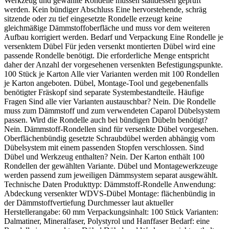
Werkzeug und gewählte Rondelle müssen stattdessen geprüft
werden. Kein bündiger Abschluss Eine hervorstehende, schräg
sitzende oder zu tief eingesetzte Rondelle erzeugt keine
gleichmäßige Dämmstoffoberfläche und muss vor dem weiteren
Aufbau korrigiert werden. Bedarf und Verpackung Eine Rondelle je
versenktem Dübel Für jeden versenkt montierten Dübel wird eine
passende Rondelle benötigt. Die erforderliche Menge entspricht
daher der Anzahl der vorgesehenen versenkten Befestigungspunkte.
100 Stück je Karton Alle vier Varianten werden mit 100 Rondellen
je Karton angeboten. Dübel, Montage-Tool und gegebenenfalls
benötigter Fräskopf sind separate Systembestandteile. Häufige
Fragen Sind alle vier Varianten austauschbar? Nein. Die Rondelle
muss zum Dämmstoff und zum verwendeten Caparol Dübelsystem
passen. Wird die Rondelle auch bei bündigen Dübeln benötigt?
Nein. Dämmstoff-Rondellen sind für versenkte Dübel vorgesehen.
Oberflächenbündig gesetzte Schraubdübel werden abhängig vom
Dübelsystem mit einem passenden Stopfen verschlossen. Sind
Dübel und Werkzeug enthalten? Nein. Der Karton enthält 100
Rondellen der gewählten Variante. Dübel und Montagewerkzeuge
werden passend zum jeweiligen Dämmsystem separat ausgewählt.
Technische Daten Produkttyp: Dämmstoff-Rondelle Anwendung:
Abdeckung versenkter WDVS-Dübel Montage: flächenbündig in
der Dämmstoffvertiefung Durchmesser laut aktueller
Herstellerangabe: 60 mm Verpackungsinhalt: 100 Stück Varianten:
Dalmatiner, Mineralfaser, Polystyrol und Hanffaser Bedarf: eine