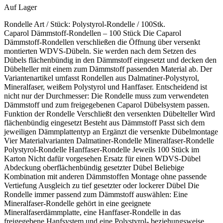
Auf Lager
Während der Verarbeitung und Trocknung müssen
Rondelle Art / Stück:
Polystyrol-Rondelle / 100Stk.
Untergrund- und Umgebungstemperatur zwischen +5 °C und
Caparol Dämmstoff-Rondellen – 100 Stück Die Caparol
Produkttyp: Mineralfaser-Fassadendämmplatte
+30 °C liegen. Paletten, Dämmplatten und angebrochene
Dämmstoff-Rondellen verschließen die Öffnung über versenkt
Plattenformat: 120 × 40 cm
Bunde vor Feuchtigkeit, Verschmutzung, mechanischer
montierten WDVS-Dübeln. Sie werden nach dem Setzen des
Dämmstoffdicken: 6 bis 30 cm
Beschädigung und anderen schädigenden Einflüssen
Dübels flächenbündig in den Dämmstoff eingesetzt und decken den
Brandverhalten: Euroklasse A1
schützen.
Dübelteller mit einem zum Dämmstoff passenden Material ab. Der
Wärmeleitfähigkeit: 0,034 W/(mK)
Variantenartikel umfasst Rondellen aus Dalmatiner-Polystyrol,
Rohdichte: ca. 85 kg/m³ ± 15 %
Mineralfaser, weißem Polystyrol und Hanffaser. Entscheidend ist
Diffusionswiderstandszahl: ungefähr 1
Häufige Fragen
nicht nur der Durchmesser: Die Rondelle muss zum verwendeten
Querzugfestigkeit: mindestens 7,5 kPa
Dämmstoff und zum freigegebenen Caparol Dübelsystem passen.
Druckspannung bei 10 % Stauchung: mindestens 15 kPa
Funktion der Rondelle Verschließt den versenkten Dübelteller Wird
Schmelzpunkt: über 1.000 °C
Welche Seite wird verklebt?
flächenbündig eingesetzt Besteht aus Dämmstoff Passt sich dem
jeweiligen Dämmplattentyp an Ergänzt die versenkte Dübelmontage
Die weiß beschichtete Seite mit den
Vier Materialvarianten Dalmatiner-Rondelle Mineralfaser-Rondelle
beschichtungsfreien Streifen ist die Klebeseite und
Während der Verarbeitung und Trocknung müssen Untergrund- und
Polystyrol-Rondelle Hanffaser-Rondelle Jeweils 100 Stück im
zeigt zum Untergrund.
Umgebungstemperatur zwischen +5 °C und +30 °C liegen. Paletten,
Karton Nicht dafür vorgesehen Ersatz für einen WDVS-Dübel
Dämmplatten und angebrochene Bunde vor Feuchtigkeit,
Abdeckung oberflächenbündig gesetzter Dübel Beliebige
Verschmutzung, mechanischer Beschädigung und anderen
Kombination mit anderen Dämmstoffen Montage ohne passende
schädigenden Einflüssen schützen.
Vertiefung Ausgleich zu tief gesetzter oder lockerer Dübel Die
Müssen die Platten immer gedübelt werden?
Rondelle immer passend zum Dämmstoff auswählen: Eine
Mineralfaser-Rondelle gehört in eine geeignete
Ja. Eine zusätzliche Verdübelung ist unabhängig vom
Häufige Fragen
Mineralfaserdämmplatte, eine Hanffaser-Rondelle in das
Untergrund immer erforderlich und ausschließlich im
freigegebene Hanfsystem und eine Polystyrol- beziehungsweise
W-Schema auszuführen.