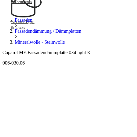
Farbentrends
Fassaden
Werkmit Tipps
& Tricks
Fassadendämmung / Dämmplatten
Mineralwolle - Steinwolle
Caparol MF-Fassadendämmplatte 034 light K
006-030.06