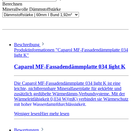
Berechnen
Minerallwolle Dämmstoffstärke
Beschreibung
Produktinformationen "Caparol MF-Fassadendämmplatte 034
light K"
Caparol MF-Fassadendämmplatte 034 light K
Die Caparol MF-Fassadendämmplatte 034 light K ist eine
leichte, nichtbrennbare Mineralfaserplatte für geklebte und
zusätzlich gedübelte Wärmedämm-Verbundsysteme. Mit der
Wärmeleitfähigkeit 0,034 W/(mK) verbindet sie Wärmeschutz
mit hoher Wasserdampfdurchlässigkeit.
Die Platte ist beidseitig beschichtet und besitzt das Format 120
× 40 cm. Sie ist für tragfähige mineralische Untergründe
vorgesehen und wird unabhängig vom Untergrund immer
zusätzlich im W-Schema verdübelt.
Bewertungen