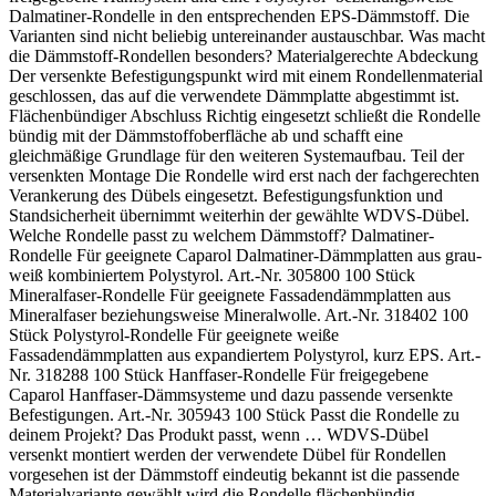
Dalmatiner-Rondelle in den entsprechenden EPS-Dämmstoff. Die
Welche Seite wird verklebt?
Varianten sind nicht beliebig untereinander austauschbar. Was macht
die Dämmstoff-Rondellen besonders? Materialgerechte Abdeckung
Die weiß beschichtete Seite mit den beschichtungsfreien
Der versenkte Befestigungspunkt wird mit einem Rondellenmaterial
Streifen ist die Klebeseite und zeigt zum Untergrund.
Wie werden Plattenfugen geschlossen?
geschlossen, das auf die verwendete Dämmplatte abgestimmt ist.
Fugen unter 5 mm können mit Caparol Füllschaum B1
Flächenbündiger Abschluss Richtig eingesetzt schließt die Rondelle
geschlossen werden. Größere Fugen sind mit
bündig mit der Dämmstoffoberfläche ab und schafft eine
artgleichem Dämmstoff auszubessern.
gleichmäßige Grundlage für den weiteren Systemaufbau. Teil der
Müssen die Platten immer gedübelt werden?
versenkten Montage Die Rondelle wird erst nach der fachgerechten
Ja. Eine zusätzliche Verdübelung ist unabhängig vom
Verankerung des Dübels eingesetzt. Befestigungsfunktion und
Untergrund immer erforderlich und ausschließlich im W-
Standsicherheit übernimmt weiterhin der gewählte WDVS-Dübel.
Schema auszuführen.
Welche Rondelle passt zu welchem Dämmstoff? Dalmatiner-
Verarbeitungs- und Systemhinweis:
Rondelle Für geeignete Caparol Dalmatiner-Dämmplatten aus grau-
Dämmplatte, Klebemasse, Dübel, Unterputz,
weiß kombiniertem Polystyrol. Art.-Nr. 305800 100 Stück
Glasgewebe und Oberputz müssen als geprüftes
Mineralfaser-Rondelle Für geeignete Fassadendämmplatten aus
Caparol Wärmedämm-Verbundsystem aufeinander
Mineralfaser beziehungsweise Mineralwolle. Art.-Nr. 318402 100
Wie werden Plattenfugen geschlossen?
abgestimmt sein. Die Fassadenfläche während der
Stück Polystyrol-Rondelle Für geeignete weiße
gesamten Verarbeitung zuverlässig vor Regen, Wind
Fugen unter 5 mm können mit Caparol Füllschaum B1
Fassadendämmplatten aus expandiertem Polystyrol, kurz EPS. Art.-
und direkter Sonneneinstrahlung schützen.
geschlossen werden. Größere Fugen sind mit artgleichem
Nr. 318288 100 Stück Hanffaser-Rondelle Für freigegebene
Dämmstoff auszubessern.
Caparol Hanffaser-Dämmsysteme und dazu passende versenkte
Befestigungen. Art.-Nr. 305943 100 Stück Passt die Rondelle zu
deinem Projekt? Das Produkt passt, wenn … WDVS-Dübel
versenkt montiert werden der verwendete Dübel für Rondellen
vorgesehen ist der Dämmstoff eindeutig bekannt ist die passende
Verarbeitungs- und Systemhinweis:
Materialvariante gewählt wird die Rondelle flächenbündig