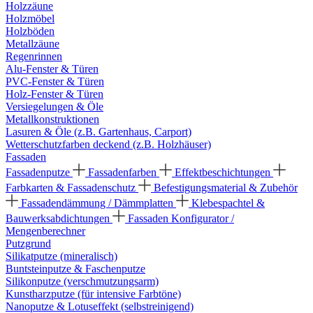
Holzzäune
Holzmöbel
Holzböden
Metallzäune
Regenrinnen
Alu-Fenster & Türen
PVC-Fenster & Türen
Holz-Fenster & Türen
Versiegelungen & Öle
Metallkonstruktionen
Lasuren & Öle (z.B. Gartenhaus, Carport)
Wetterschutzfarben deckend (z.B. Holzhäuser)
Fassaden
Fassadenputze
Fassadenfarben
Effektbeschichtungen
Farbkarten & Fassadenschutz
Befestigungsmaterial & Zubehör
Fassadendämmung / Dämmplatten
Klebespachtel &
Bauwerksabdichtungen
Fassaden Konfigurator /
Mengenberechner
Putzgrund
Silikatputze (mineralisch)
Buntsteinputze & Faschenputze
Silikonputze (verschmutzungsarm)
Kunstharzputze (für intensive Farbtöne)
Nanoputze & Lotuseffekt (selbstreinigend)