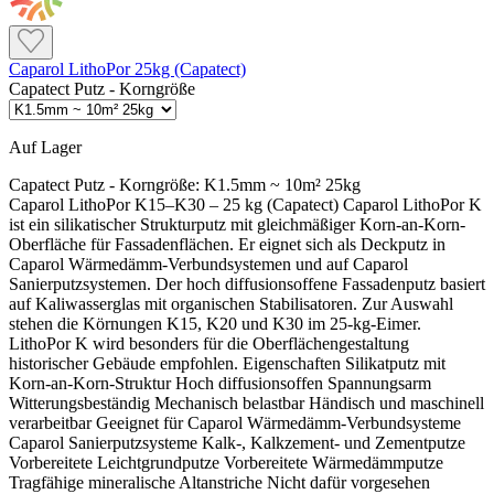
Caparol LithoPor 25kg (Capatect)
Capatect Putz - Korngröße
Auf Lager
Capatect Putz - Korngröße:
K1.5mm ~ 10m² 25kg
Caparol LithoPor K15–K30 – 25 kg (Capatect) Caparol LithoPor K
ist ein silikatischer Strukturputz mit gleichmäßiger Korn-an-Korn-
Oberfläche für Fassadenflächen. Er eignet sich als Deckputz in
Caparol Wärmedämm-Verbundsystemen und auf Caparol
Sanierputzsystemen. Der hoch diffusionsoffene Fassadenputz basiert
auf Kaliwasserglas mit organischen Stabilisatoren. Zur Auswahl
stehen die Körnungen K15, K20 und K30 im 25-kg-Eimer.
LithoPor K wird besonders für die Oberflächengestaltung
historischer Gebäude empfohlen. Eigenschaften Silikatputz mit
Korn-an-Korn-Struktur Hoch diffusionsoffen Spannungsarm
Witterungsbeständig Mechanisch belastbar Händisch und maschinell
verarbeitbar Geeignet für Caparol Wärmedämm-Verbundsysteme
Caparol Sanierputzsysteme Kalk-, Kalkzement- und Zementputze
Vorbereitete Leichtgrundputze Vorbereitete Wärmedämmputze
Tragfähige mineralische Altanstriche Nicht dafür vorgesehen