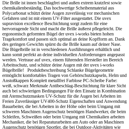
Typische Fehler vermeiden
ausschließlich das W-Schema mit 6 bis 12 Dübeln je m²; die
Die Brille ist innen beschlagfrei und außen extrem kratzfest sowie
genaue Anzahl richtet sich nach ÖNORM B 6400-1 und dem
chemikalienbeständig. Das hochwertige Scheibenmaterial aus
konkreten Objekt.
Polycarbonat schützt deine Augen zuverlässig vor mechanischen
Seiten vertauscht
Gefahren und ist mit einem UV-Filter ausgestattet. Die uvex
supravision excellence Beschichtung sorgt zudem für eine
Die vollständig weiße Beschichtung gehört nach
hervorragende Sicht und macht die Brille äußerst pflegeleicht. Die
außen. Die gestreifte Klebeseite wird zum Untergrund
ergonomisch geformten Bügel der uvex i-works bieten hohen
Armierungsschicht
ausgerichtet.
Tragekomfort und passen sich optimal an deine Kopfform an. Dank
Das Caparol Glasgewebe faltenfrei mit mindestens 10 cm
des geringen Gewichts spürst du die Brille kaum auf deiner Nase.
Überlappung in den frischen Unterputz einbetten. Das
Die Bügelbrille ist in verschiedenen Ausführungen erhältlich und
Gewebe muss anschließend mit mindestens 2 mm
kann somit perfekt an deine individuellen Anforderungen angepasst
Zu geringe Klebekontaktfläche
beziehungsweise einem Drittel der gesamten Unterputzdicke
werden. Vertraue auf uvex, einem führenden Hersteller im Bereich
überdeckt sein.
Weniger als 40 % beziehungsweise 80 % Klebekontakt
Arbeitsschutz, und schütze deine Augen mit der uvex i-works
bei vollflächigem Untergrundauftrag entspricht nicht
Bügelbrille! Produktbeschreibung Schlanke Bügelgeometrie
der vorgesehenen Verarbeitung.
ermöglicht komfortables Tragen von Gehörschutzkapseln, Helm und
Anstoßkappen Komplett metallfrei Farblose PC-Scheibe Farbe:
Typische Fehler vermeiden
weiß, schwarz Merkmale Antibeschlag-Beschichtung für klare Sicht
auch bei schwierigen Bedingungen Für den Einsatz in Kombination
mit Atemschutzmasken UV-Schutz für die Augen bei Arbeiten im
Unebenheiten überspachtelt
Seiten vertauscht
Freien Zuverlässiger UV400-Schutz Eigenschaften und Anwendung
Eine Ausgleichsschicht so dünn wie möglich halten.
Bauarbeiter, die bei Arbeiten in der Höhe oder beim Umgang mit
Die vollständig weiße Beschichtung gehört nach außen. Die
Hohe Gesamtschichtdicken und eine ungünstige
schweren Maschinen Augenschutz benötigen Handwerker, die beim
gestreifte Klebeseite wird zum Untergrund ausgerichtet.
Gewebelage können spätere Schäden an der
Schleifen, Schweißen oder beim Umgang mit Chemikalien arbeiten
Fassadenbeschichtung begünstigen.
Mechaniker, die bei Reparaturarbeiten am Auto oder an Maschinen
Augenschutz benötigen Sportler, die bei Outdoor-Aktivitäten wie