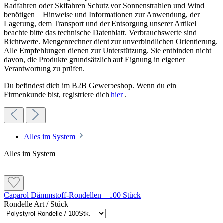
Radfahren oder Skifahren Schutz vor Sonnenstrahlen und Wind
Zu geringe Klebekontaktfläche
benötigen Hinweise und Informationen zur Anwendung, der
Bedarf und technische Daten
Weniger als 40 % beziehungsweise 80 % Klebekontakt bei
Lagerung, dem Transport und der Entsorgung unserer Artikel
vollflächigem Untergrundauftrag entspricht nicht der
beachte bitte das technische Datenblatt. Verbrauchswerte sind
vorgesehenen Verarbeitung.
Richtwerte. Mengenrechner dient zur unverbindlichen Orientierung.
Bedarf
Alle Empfehlungen dienen zur Unterstützung. Sie entbinden nicht
davon, die Produkte grundsätzlich auf Eignung in eigener
Eine Dämmplatte enthält 0,48 m² Materialfläche. Der
Verantwortung zu prüfen.
rechnerische Bedarf beträgt 1 m² Dämmplatte je 1 m²
Unebenheiten überspachtelt
Fassadenfläche. Fassadenecken, Öffnungen, Zuschnitte
Du befindest dich im B2B Gewerbeshop. Wenn du ein
und Verschnitt zusätzlich berücksichtigen.
Eine Ausgleichsschicht so dünn wie möglich halten. Hohe
Firmenkunde bist, registriere dich
hier
.
Gesamtschichtdicken und eine ungünstige Gewebelage
können spätere Schäden an der Fassadenbeschichtung
begünstigen.
Produkttyp: Mineralfaser-Fassadendämmplatte
Plattenformat: 120 × 40 cm
Alles im System
Dämmstoffdicken: 6 bis 30 cm
Brandverhalten: Euroklasse A1
Bedarf und technische Daten
Alles im System
Wärmeleitfähigkeit: 0,034 W/(mK)
Rohdichte: ca. 85 kg/m³ ± 15 %
Diffusionswiderstandszahl: ungefähr 1
Bedarf
Querzugfestigkeit: mindestens 7,5 kPa
Eine Dämmplatte enthält 0,48 m² Materialfläche. Der
Caparol Dämmstoff-Rondellen – 100 Stück
Druckspannung bei 10 % Stauchung: mindestens 15
rechnerische Bedarf beträgt 1 m² Dämmplatte je 1 m²
Rondelle Art / Stück
kPa
Fassadenfläche. Fassadenecken, Öffnungen, Zuschnitte und
Schmelzpunkt: über 1.000 °C
Verschnitt zusätzlich berücksichtigen.