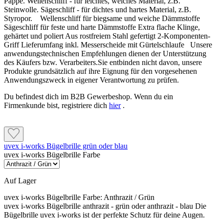
Pappe. Wellenschliff - für leichtes, weiches Material, z.B.
Klebekontaktfläche entstehen.
direkter Sonne schützen.
Steinwolle. Sägeschliff - für dichtes und hartes Material, z.B.
Styropor. Wellenschliff für biegsame und weiche Dämmstoffe
So werden die Dämmplatten verlegt
Dübelung und Armierung
Sägeschliff für feste und harte Dämmstoffe Extra flache Klinge,
gehärtet und poliert Aus rostfreiem Stahl gefertigt 2-Komponenten-
Die Platten von unten nach oben im Verband und pressgestoßen
Griff Lieferumfang inkl. Messerscheide mit Gürtelschlaufe Unsere
verkleben.
Verdübelung im W-Schema
anwendungstechnischen Empfehlungen dienen der Unterstützung
des Käufers bzw. Verarbeiters.Sie entbinden nicht davon, unsere
Jede Platte gut andrücken sowie flucht- und lotrecht ausrichten.
Die Mineralfaserplatten müssen unabhängig vom
Produkte grundsätzlich auf ihre Eignung für den vorgesehenen
Untergrund immer zusätzlich verdübelt werden.
Keine Klebemasse in die Plattenstöße bringen.
Anwendungszweck in eigener Verantwortung zu prüfen.
Zulässig ist ausschließlich das W-Schema mit 6 bis 12
Fugen unter 5 mm mit Caparol Füllschaum B1 schließen.
Dübeln je m²; die genaue Anzahl richtet sich nach
Du befindest dich im B2B Gewerbeshop. Wenn du ein
Größere Fugen mit passend zugeschnittenem, artgleichem
ÖNORM B 6400-1 und dem konkreten Objekt.
Firmenkunde bist, registriere dich
hier
.
Dämmstoff korrigieren.
Die verklebte Fassadenfläche bis zur weiteren Bearbeitung mit
einem Gerüstschutznetz vor Feuchtigkeit, Wind und direkter
Armierungsschicht
Sonne schützen.
uvex i-works Bügelbrille grün oder blau
Das Caparol Glasgewebe faltenfrei mit mindestens 10
uvex i-works Bügelbrille Farbe
cm Überlappung in den frischen Unterputz einbetten.
Dübelung und Armierung
Das Gewebe muss anschließend mit mindestens 2 mm
beziehungsweise einem Drittel der gesamten
Auf Lager
Unterputzdicke überdeckt sein.
Verdübelung im W-Schema
uvex i-works Bügelbrille Farbe:
Anthrazit / Grün
Die Mineralfaserplatten müssen unabhängig vom Untergrund
uvex i-works Bügelbrille anthrazit - grün oder anthrazit - blau Die
immer zusätzlich verdübelt werden. Zulässig ist
Bügelbrille uvex i-works ist der perfekte Schutz für deine Augen.