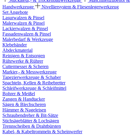
Stuckateur,- & Trockenbauwerkzeuge
Maschinenzubehör &
Handwerkzeuge
Nivelliersystem & Fliesenlegerwerkzeug
Set Angebote
Lasurwalzen & Pinsel
Malerwalzen & Pinsel
Lackierwalzen & Pinsel
Fassadenwalzen & Pinsel
Malerbedarf & Werkzeuge
Klebebänder
Abdeckmaterial
Reinigen & Entsorgen
Rührwerke & Rührer
Cuttermesser & Scheren
Markier,- & Messwerkzeuge
Tapezierwerkzeuge & Schaber
Spachteln, Kellen & Reibebretter
Schleifwerkzeuge & Schleifmittel
Bohrer & Meißel
Zangen & Handtacker
Sägen & Blechscheren
Hämmer & Nageleisen
Schraubendreher & Bit-Sätze
Stichsägeblätter & Lochsägen
Trennscheiben & Drahtbürsten
Kabel- & Kabeltrommeln & Scheinwerfer