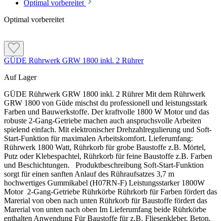
Optimal vorbereitet
erhältlich sein.
Optimal vorbereitet
Armierungsseite:
vollständig weiß beschichtet
Zuerst genauer prüfen, wenn …
Klebeseite:
weiß mit beschichtungsfreien Streifen
Plattenkern:
braun-gelbe Mineralfaser
der Untergrund nicht eindeutig mineralisch ist
Altputz oder Altbeschichtung nicht sicher haftet
GÜDE Rührwerk GRW 1800 inkl. 2 Rührer
starke Wandunebenheiten vorhanden sind
Untergrund und Verklebung vorbereiten
das Dübelbild noch nicht festgelegt wurde
Auf Lager
die Fassade nicht zuverlässig vor Witterung geschützt wird
Der Untergrund muss eben, sauber, tragfähig und frei von
GÜDE Rührwerk GRW 1800 inkl. 2 Rührer Mit dem Rührwerk
haftungsmindernden Stoffen sein. Lose Anstriche, schadhafte
GRW 1800 von Güde mischst du professionell und leistungsstark
Putzbereiche, Mörtelgrate und Hohlstellen vor der
Farben und Bauwerkstoffe. Der kraftvolle 1800 W Motor und das
Dämmplattenmontage vollständig entfernen beziehungsweise
Format, Dicken und Seitenzuordnung
robuste 2-Gang-Getriebe machen auch anspruchsvolle Arbeiten
fachgerecht ausbessern.
spielend einfach. Mit elektronischer Drehzahlregulierung und Soft-
Das Plattenformat beträgt 120 × 40 cm und entspricht einer Fläche
Start-Funktion für maximalen Arbeitskomfort. Lieferumfang:
Absandende oder mehlige mineralische Flächen bis zur
von 0,48 m² je Dämmplatte. Die aktuelle Produktreihe umfasst 13
Rührwerk 1800 Watt, Rührkorb für grobe Baustoffe z.B. Mörtel,
festen Substanz reinigen und entsprechend der aktuellen
Ausführungen mit Dämmstoffdicken von 6 bis 30 cm; weitere
Putz oder Klebespachtel, Rührkorb für feine Baustoffe z.B. Farben
Systemvorgabe grundieren.
Stärken können laut Hersteller auf Anfrage erhältlich sein.
und Beschichtungen. Produktbeschreibung Soft-Start-Funktion
Auf der Klebeseite zunächst eine dünne Haftbrücke aus
sorgt für einen sanften Anlauf des Rühraufsatzes 3,7 m
Armierungsseite:
vollständig weiß beschichtet
der systemzugehörigen Klebemasse vorspachteln und
hochwertiges Gummikabel (H07RN-F) Leistungsstarker 1800W
scharf abziehen.
Klebeseite:
weiß mit beschichtungsfreien Streifen
Motor 2-Gang-Getriebe Rührkörbe Rührkorb für Farben fördert das
Marerial von oben nach unten Rührkorb für Baustoffe fördert das
Plattenkern:
braun-gelbe Mineralfaser
Bei der Rand-Wulst-Punkt-Methode umlaufend
Marerial von unten nach oben Im Lieferumfang beide Rührkörbe
Klebemasse und in der Plattenmitte drei bis sechs
enthalten Anwendung Für Baustoffe für z.B. Fliesenkleber, Beton,