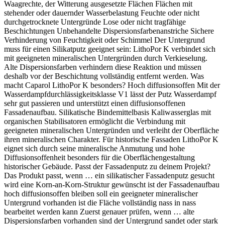
Waagrechte, der Witterung ausgesetzte Flächen Flächen mit
stehender oder dauernder Wasserbelastung Feuchte oder nicht
durchgetrocknete Untergründe Lose oder nicht tragfähige
Beschichtungen Unbehandelte Dispersionsfarbenanstriche Sichere
Verhinderung von Feuchtigkeit oder Schimmel Der Untergrund
muss für einen Silikatputz geeignet sein: LithoPor K verbindet sich
mit geeigneten mineralischen Untergründen durch Verkieselung.
Alte Dispersionsfarben verhindern diese Reaktion und müssen
deshalb vor der Beschichtung vollständig entfernt werden. Was
macht Caparol LithoPor K besonders? Hoch diffusionsoffen Mit der
Wasserdampfdurchlässigkeitsklasse V1 lässt der Putz Wasserdampf
sehr gut passieren und unterstützt einen diffusionsoffenen
Fassadenaufbau. Silikatische Bindemittelbasis Kaliwasserglas mit
organischen Stabilisatoren ermöglicht die Verbindung mit
geeigneten mineralischen Untergründen und verleiht der Oberfläche
ihren mineralischen Charakter. Für historische Fassaden LithoPor K
eignet sich durch seine mineralische Anmutung und hohe
Diffusionsoffenheit besonders für die Oberflächengestaltung
historischer Gebäude. Passt der Fassadenputz zu deinem Projekt?
Das Produkt passt, wenn … ein silikatischer Fassadenputz gesucht
wird eine Korn-an-Korn-Struktur gewünscht ist der Fassadenaufbau
hoch diffusionsoffen bleiben soll ein geeigneter mineralischer
Untergrund vorhanden ist die Fläche vollständig nass in nass
bearbeitet werden kann Zuerst genauer prüfen, wenn … alte
Dispersionsfarben vorhanden sind der Untergrund sandet oder stark