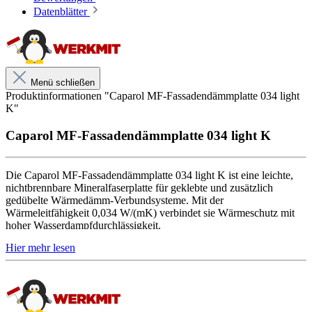
Datenblätter
Aufbau und Eigenschaften
Leichte Mineralfaser-Fassadendämmplatte
Nichtbrennbar, Euroklasse A1
Menü schließen
Wärmeleitfähigkeit 0,034 W/(mK)
Produktinformationen "Caparol MF-Fassadendämmplatte 034 light
Beidseitig beschichtet
K"
Wasserabweisend und hoch diffusionsfähig
Plattenformat 120 × 40 cm
Caparol MF-Fassadendämmplatte 034 light K
Die Caparol MF-Fassadendämmplatte 034 light K ist eine leichte,
Geeignet für
nichtbrennbare Mineralfaserplatte für geklebte und zusätzlich
Caparol Wärmedämm-Verbundsysteme
gedübelte Wärmedämm-Verbundsysteme. Mit der
Mineralische, neubaugleiche Untergründe
Wärmeleitfähigkeit 0,034 W/(mK) verbindet sie Wärmeschutz mit
Feste, tragfähige mineralische Altputze
hoher Wasserdampfdurchlässigkeit.
Tragfähige mineralische Altbeschichtungen
Ebene und saugende mineralische Flächen
Die Platte ist beidseitig beschichtet und besitzt das Format 120 × 40
Geklebte und gedübelte Fassadendämmung
cm. Sie ist für tragfähige mineralische Untergründe vorgesehen und
wird unabhängig vom Untergrund immer zusätzlich im W-Schema
verdübelt.
Nicht dafür vorgesehen