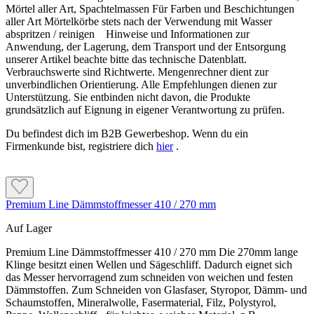
handtellergroße Klebepunkte auftragen.
Mörtel aller Art, Spachtelmassen Für Farben und Beschichtungen
Untergrund und Verklebung vorbereiten
Nach dem Andrücken müssen mindestens 40 %
aller Art Mörtelkörbe stets nach der Verwendung mit Wasser
Klebekontaktfläche erreicht werden.
abspritzen / reinigen Hinweise und Informationen zur
Der Untergrund muss eben, sauber, tragfähig und frei von
Untergrundunebenheiten bis ungefähr ± 1 cm können im
Anwendung, der Lagerung, dem Transport und der Entsorgung
haftungsmindernden Stoffen sein. Lose Anstriche, schadhafte
Kleberbett ausgeglichen werden.
unserer Artikel beachte bitte das technische Datenblatt.
Putzbereiche, Mörtelgrate und Hohlstellen vor der
Verbrauchswerte sind Richtwerte. Mengenrechner dient zur
Dämmplattenmontage vollständig entfernen beziehungsweise
Wird die Klebemasse maschinell direkt auf den
unverbindlichen Orientierung. Alle Empfehlungen dienen zur
fachgerecht ausbessern.
Untergrund aufgetragen und durchgekämmt, müssen
Unterstützung. Sie entbinden nicht davon, die Produkte
mindestens 80 % Klebekontaktfläche entstehen.
grundsätzlich auf Eignung in eigener Verantwortung zu prüfen.
Absandende oder mehlige mineralische Flächen bis zur festen
Substanz reinigen und entsprechend der aktuellen
Du befindest dich im B2B Gewerbeshop. Wenn du ein
Systemvorgabe grundieren.
So werden die Dämmplatten verlegt
Firmenkunde bist, registriere dich
hier
.
Auf der Klebeseite zunächst eine dünne Haftbrücke aus der
Die Platten von unten nach oben im Verband und
systemzugehörigen Klebemasse vorspachteln und scharf
pressgestoßen verkleben.
abziehen.
Jede Platte gut andrücken sowie flucht- und lotrecht
Bei der Rand-Wulst-Punkt-Methode umlaufend Klebemasse und
Premium Line Dämmstoffmesser 410 / 270 mm
ausrichten.
in der Plattenmitte drei bis sechs handtellergroße Klebepunkte
auftragen.
Keine Klebemasse in die Plattenstöße bringen.
Auf Lager
Nach dem Andrücken müssen mindestens 40 %
Fugen unter 5 mm mit Caparol Füllschaum B1 schließen.
Premium Line Dämmstoffmesser 410 / 270 mm Die 270mm lange
Klebekontaktfläche erreicht werden. Untergrundunebenheiten
Größere Fugen mit passend zugeschnittenem, artgleichem
Klinge besitzt einen Wellen und Sägeschliff. Dadurch eignet sich
bis ungefähr ± 1 cm können im Kleberbett ausgeglichen werden.
Dämmstoff korrigieren.
das Messer hervorragend zum schneiden von weichen und festen
Dämmstoffen. Zum Schneiden von Glasfaser, Styropor, Dämm- und
Wird die Klebemasse maschinell direkt auf den Untergrund
Die verklebte Fassadenfläche bis zur weiteren Bearbeitung
Schaumstoffen, Mineralwolle, Fasermaterial, Filz, Polystyrol,
aufgetragen und durchgekämmt, müssen mindestens 80 %
mit einem Gerüstschutznetz vor Feuchtigkeit, Wind und