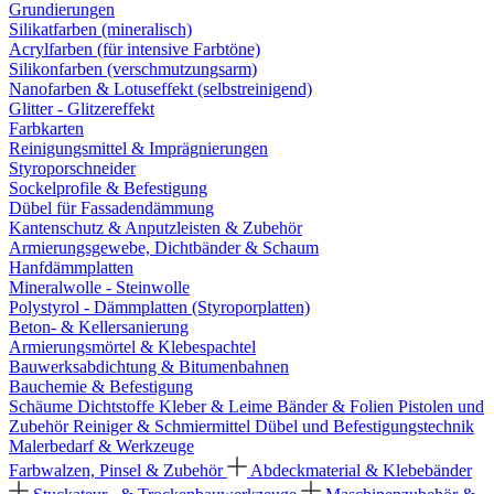
Grundierungen
Silikatfarben (mineralisch)
Acrylfarben (für intensive Farbtöne)
Silikonfarben (verschmutzungsarm)
Nanofarben & Lotuseffekt (selbstreinigend)
Glitter - Glitzereffekt
Farbkarten
Reinigungsmittel & Imprägnierungen
Styroporschneider
Sockelprofile & Befestigung
Dübel für Fassadendämmung
Kantenschutz & Anputzleisten & Zubehör
Armierungsgewebe, Dichtbänder & Schaum
Hanfdämmplatten
Mineralwolle - Steinwolle
Polystyrol - Dämmplatten (Styroporplatten)
Beton- & Kellersanierung
Armierungsmörtel & Klebespachtel
Bauwerksabdichtung & Bitumenbahnen
Bauchemie & Befestigung
Schäume
Dichtstoffe
Kleber & Leime
Bänder & Folien
Pistolen und
Zubehör
Reiniger & Schmiermittel
Dübel und Befestigungstechnik
Malerbedarf & Werkzeuge
Farbwalzen, Pinsel & Zubehör
Abdeckmaterial & Klebebänder