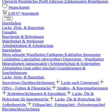
Übersicht
Persönliches Profil
Adressen
Zahlungsarten
Bestellungen
Wunschzettel
0,00 €*
Warenkorb
Innenfarben
Lacke, Holz- & Bauschutz
Fassaden
Bauchemie & Befestigung
Malerbedarf & Werkzeuge
Arbeitskleidung & Arbeitsschutz
Innenfarben
Meist gekaufte Wandfarben
Farbkarten
Kalkfarben
Innenputze
Leimfarben
Latexfarben (abwischbar)
Dispersions - Wandfarben
Mineralfarben (atmungsaktiv)
Schimmelschutz & Isolierfarben
Abtönfarben (zum selber mischen)
Grundierungen &
Spachtelmassen
Lacke, Holz- & Bauschutz
Spraydosen
Dachbeschichtungen
Lacke nach Untergrund
Office - Farben & Fliesenlacke
Straßen,- & Rasenmarkierungen
Bodenbeschichtungen & Epoxidharz
Lacke, Öle &
Holzschutz für Innenbereiche
Lacke, Öle & Holzschutz für
Außenbereiche
Füllspachtel - Feinspachtel - Polyesterspachtel
Blechdachbeschichtung