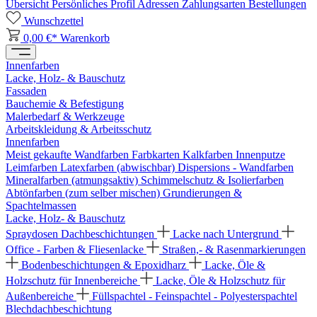
Übersicht
Persönliches Profil
Adressen
Zahlungsarten
Bestellungen
Wunschzettel
0,00 €*
Warenkorb
Innenfarben
Lacke, Holz- & Bauschutz
Fassaden
Bauchemie & Befestigung
Malerbedarf & Werkzeuge
Arbeitskleidung & Arbeitsschutz
Innenfarben
Meist gekaufte Wandfarben
Farbkarten
Kalkfarben
Innenputze
Leimfarben
Latexfarben (abwischbar)
Dispersions - Wandfarben
Mineralfarben (atmungsaktiv)
Schimmelschutz & Isolierfarben
Abtönfarben (zum selber mischen)
Grundierungen &
Spachtelmassen
Lacke, Holz- & Bauschutz
Spraydosen
Dachbeschichtungen
Lacke nach Untergrund
Office - Farben & Fliesenlacke
Straßen,- & Rasenmarkierungen
Bodenbeschichtungen & Epoxidharz
Lacke, Öle &
Holzschutz für Innenbereiche
Lacke, Öle & Holzschutz für
Außenbereiche
Füllspachtel - Feinspachtel - Polyesterspachtel
Blechdachbeschichtung