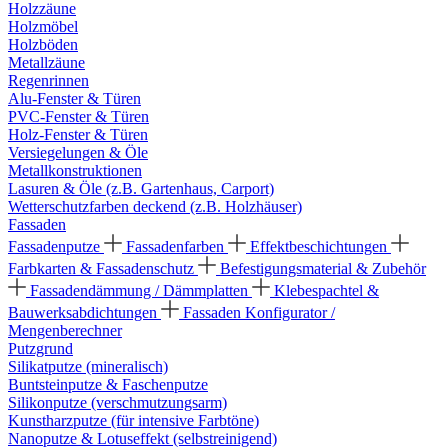
Holzzäune
Holzmöbel
Holzböden
Metallzäune
Regenrinnen
Alu-Fenster & Türen
PVC-Fenster & Türen
Holz-Fenster & Türen
Versiegelungen & Öle
Metallkonstruktionen
Lasuren & Öle (z.B. Gartenhaus, Carport)
Wetterschutzfarben deckend (z.B. Holzhäuser)
Fassaden
Fassadenputze
Fassadenfarben
Effektbeschichtungen
Farbkarten & Fassadenschutz
Befestigungsmaterial & Zubehör
Fassadendämmung / Dämmplatten
Klebespachtel &
Bauwerksabdichtungen
Fassaden Konfigurator /
Mengenberechner
Putzgrund
Silikatputze (mineralisch)
Buntsteinputze & Faschenputze
Silikonputze (verschmutzungsarm)
Kunstharzputze (für intensive Farbtöne)
Nanoputze & Lotuseffekt (selbstreinigend)