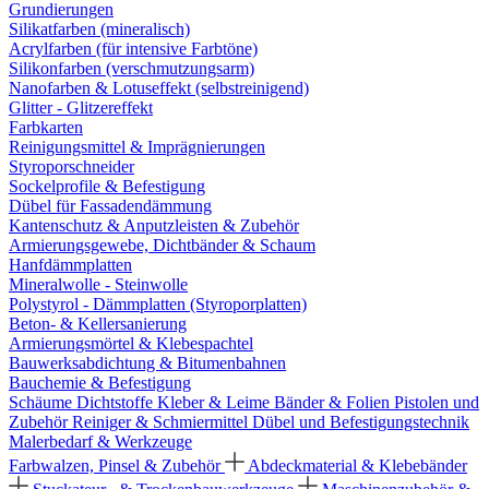
Grundierungen
Silikatfarben (mineralisch)
Acrylfarben (für intensive Farbtöne)
Silikonfarben (verschmutzungsarm)
Nanofarben & Lotuseffekt (selbstreinigend)
Glitter - Glitzereffekt
Farbkarten
Reinigungsmittel & Imprägnierungen
Styroporschneider
Sockelprofile & Befestigung
Dübel für Fassadendämmung
Kantenschutz & Anputzleisten & Zubehör
Armierungsgewebe, Dichtbänder & Schaum
Hanfdämmplatten
Mineralwolle - Steinwolle
Polystyrol - Dämmplatten (Styroporplatten)
Beton- & Kellersanierung
Armierungsmörtel & Klebespachtel
Bauwerksabdichtung & Bitumenbahnen
Bauchemie & Befestigung
Schäume
Dichtstoffe
Kleber & Leime
Bänder & Folien
Pistolen und
Zubehör
Reiniger & Schmiermittel
Dübel und Befestigungstechnik
Malerbedarf & Werkzeuge
Farbwalzen, Pinsel & Zubehör
Abdeckmaterial & Klebebänder