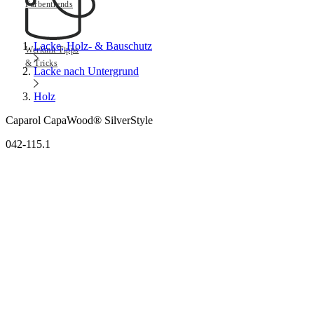
Farbentrends
Lacke, Holz- & Bauschutz
Werkmit Tipps
& Tricks
Lacke nach Untergrund
Holz
Caparol CapaWood® SilverStyle
042-115.1