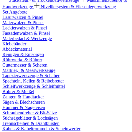
Stuckateur,- & Trockenbauwerkzeuge
Maschinenzubehör &
Handwerkzeuge
Nivelliersystem & Fliesenlegerwerkzeug
Set Angebote
Lasurwalzen & Pinsel
Malerwalzen & Pinsel
Lackierwalzen & Pinsel
Fassadenwalzen & Pinsel
Malerbedarf & Werkzeuge
Klebebänder
Abdeckmaterial
Reinigen & Entsorgen
Rührwerke & Rührer
Cuttermesser & Scheren
Markier,- & Messwerkzeuge
Tapezierwerkzeuge & Schaber
Spachteln, Kellen & Reibebretter
Schleifwerkzeuge & Schleifmittel
Bohrer & Meißel
Zangen & Handtacker
Sägen & Blechscheren
Hämmer & Nageleisen
Schraubendreher & Bit-Sätze
Stichsägeblätter & Lochsägen
Trennscheiben & Drahtbürsten
Kabel- & Kabeltrommeln & Scheinwerfer