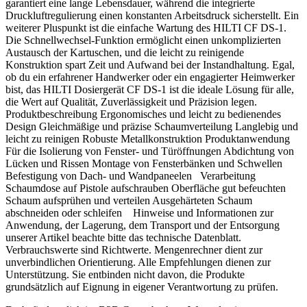
garantiert eine lange Lebensdauer, während die integrierte
Druckluftregulierung einen konstanten Arbeitsdruck sicherstellt. Ein
weiterer Pluspunkt ist die einfache Wartung des HILTI CF DS-1.
Die Schnellwechsel-Funktion ermöglicht einen unkomplizierten
Austausch der Kartuschen, und die leicht zu reinigende
Konstruktion spart Zeit und Aufwand bei der Instandhaltung. Egal,
ob du ein erfahrener Handwerker oder ein engagierter Heimwerker
bist, das HILTI Dosiergerät CF DS-1 ist die ideale Lösung für alle,
die Wert auf Qualität, Zuverlässigkeit und Präzision legen.
Produktbeschreibung Ergonomisches und leicht zu bedienendes
Design Gleichmäßige und präzise Schaumverteilung Langlebig und
leicht zu reinigen Robuste Metallkonstruktion Produktanwendung
Für die Isolierung von Fenster- und Türöffnungen Abdichtung von
Lücken und Rissen Montage von Fensterbänken und Schwellen
Befestigung von Dach- und Wandpaneelen Verarbeitung
Schaumdose auf Pistole aufschrauben Oberfläche gut befeuchten
Schaum aufsprühen und verteilen Ausgehärteten Schaum
abschneiden oder schleifen Hinweise und Informationen zur
Anwendung, der Lagerung, dem Transport und der Entsorgung
unserer Artikel beachte bitte das technische Datenblatt.
Verbrauchswerte sind Richtwerte. Mengenrechner dient zur
unverbindlichen Orientierung. Alle Empfehlungen dienen zur
Unterstützung. Sie entbinden nicht davon, die Produkte
grundsätzlich auf Eignung in eigener Verantwortung zu prüfen.