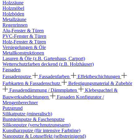
Holzzäune
Holzmöbel
Holzböden
Metallzäune
Regenrinnen
Alu-Fenster & Türen
PVC-Fenster & Türen
Holz-Fenster & Türen
Versiegelungen & Öle
Metallkonstruktionen
Lasuren & Öle (z.B. Gartenhaus, Carport)
Wetterschutzfarben deckend (z.B. Holzhäuser)
Fassaden
Fassadenputze
Fassadenfarben
Effektbeschichtungen
Farbkarten & Fassadenschutz
Befestigungsmaterial & Zubehör
Fassadendämmung / Dämmplatten
Klebespachtel &
Bauwerksabdichtungen
Fassaden Konfigurator /
Mengenberechner
Putzgrund
Silikatputze (mineralisch)
Buntsteinputze & Faschenputze
Silikonputze (verschmutzungsarm)
Kunstharzputze (für intensive Farbtöne)
Nanoputze & Lotuseffekt (selbstreinigend)