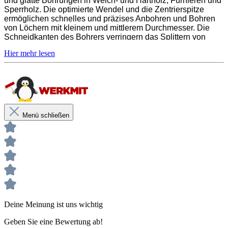
und glatte Bohrungen in Weich- und Hartholz, Furnieren und
Sperrholz. Die optimierte Wendel und die Zentrierspitze
ermöglichen schnelles und präzises Anbohren und Bohren
von Löchern mit kleinem und mittlerem Durchmesser. Die
Schneidkanten des Bohrers verringern das Splittern von
Holz und das Einsteckende mit Glattschaft sorgt für einen
sicheren Halt im Bohrfutter. Perfekt geeignet zum Bohren von
Hilfsbohrungen und Dübellöchern. Überzeuge dich selbst
von der Qualität des HILTI Holz-Spiralbohrersatzes 5tlg. für
professionelle Ergebnisse bei deinen Holzarbeiten.
Bohrerdurchmesser im Lieferumfang: 4,5,6,8,10 mm
Menü schließen
Deine Meinung ist uns wichtig
Geben Sie eine Bewertung ab!