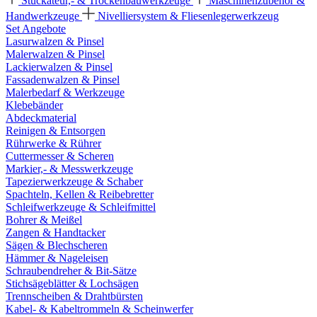
Stuckateur,- & Trockenbauwerkzeuge
Maschinenzubehör &
Handwerkzeuge
Nivelliersystem & Fliesenlegerwerkzeug
Set Angebote
Lasurwalzen & Pinsel
Malerwalzen & Pinsel
Lackierwalzen & Pinsel
Fassadenwalzen & Pinsel
Malerbedarf & Werkzeuge
Klebebänder
Abdeckmaterial
Reinigen & Entsorgen
Rührwerke & Rührer
Cuttermesser & Scheren
Markier,- & Messwerkzeuge
Tapezierwerkzeuge & Schaber
Spachteln, Kellen & Reibebretter
Schleifwerkzeuge & Schleifmittel
Bohrer & Meißel
Zangen & Handtacker
Sägen & Blechscheren
Hämmer & Nageleisen
Schraubendreher & Bit-Sätze
Stichsägeblätter & Lochsägen
Trennscheiben & Drahtbürsten
Kabel- & Kabeltrommeln & Scheinwerfer