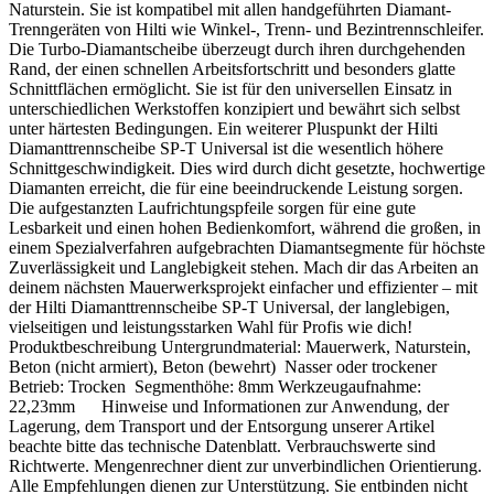
Naturstein. Sie ist kompatibel mit allen handgeführten Diamant-
Trenngeräten von Hilti wie Winkel-, Trenn- und Bezintrennschleifer.
Die Turbo-Diamantscheibe überzeugt durch ihren durchgehenden
Rand, der einen schnellen Arbeitsfortschritt und besonders glatte
Schnittflächen ermöglicht. Sie ist für den universellen Einsatz in
unterschiedlichen Werkstoffen konzipiert und bewährt sich selbst
unter härtesten Bedingungen. Ein weiterer Pluspunkt der Hilti
Diamanttrennscheibe SP-T Universal ist die wesentlich höhere
Schnittgeschwindigkeit. Dies wird durch dicht gesetzte, hochwertige
Diamanten erreicht, die für eine beeindruckende Leistung sorgen.
Die aufgestanzten Laufrichtungspfeile sorgen für eine gute
Lesbarkeit und einen hohen Bedienkomfort, während die großen, in
einem Spezialverfahren aufgebrachten Diamantsegmente für höchste
Zuverlässigkeit und Langlebigkeit stehen. Mach dir das Arbeiten an
deinem nächsten Mauerwerksprojekt einfacher und effizienter – mit
der Hilti Diamanttrennscheibe SP-T Universal, der langlebigen,
vielseitigen und leistungsstarken Wahl für Profis wie dich!
Produktbeschreibung Untergrundmaterial: Mauerwerk, Naturstein,
Beton (nicht armiert), Beton (bewehrt) Nasser oder trockener
Betrieb: Trocken Segmenthöhe: 8mm Werkzeugaufnahme:
22,23mm Hinweise und Informationen zur Anwendung, der
Lagerung, dem Transport und der Entsorgung unserer Artikel
beachte bitte das technische Datenblatt. Verbrauchswerte sind
Richtwerte. Mengenrechner dient zur unverbindlichen Orientierung.
Alle Empfehlungen dienen zur Unterstützung. Sie entbinden nicht