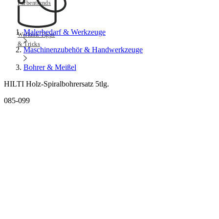
Farbentrends
Malerbedarf & Werkzeuge
Werkmit Tipps
& Tricks
Maschinenzubehör & Handwerkzeuge
Bohrer & Meißel
HILTI Holz-Spiralbohrersatz 5tlg.
085-099