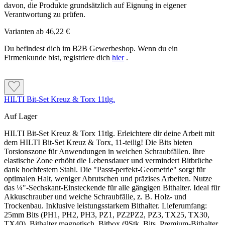
davon, die Produkte grundsätzlich auf Eignung in eigener
Verantwortung zu prüfen.
Varianten ab
46,22 €
Du befindest dich im B2B Gewerbeshop. Wenn du ein
Firmenkunde bist, registriere dich
hier
.
HILTI Bit-Set Kreuz & Torx 11tlg.
Auf Lager
HILTI Bit-Set Kreuz & Torx 11tlg. Erleichtere dir deine Arbeit mit
dem HILTI Bit-Set Kreuz & Torx, 11-teilig! Die Bits bieten
Torsionszone für Anwendungen in weichen Schraubfällen. Ihre
elastische Zone erhöht die Lebensdauer und vermindert Bitbrüche
dank hochfestem Stahl. Die "Passt-perfekt-Geometrie" sorgt für
optimalen Halt, weniger Abrutschen und präzises Arbeiten. Nutze
das ¼"-Sechskant-Einsteckende für alle gängigen Bithalter. Ideal für
Akkuschrauber und weiche Schraubfälle, z. B. Holz- und
Trockenbau. Inklusive leistungsstarkem Bithalter. Lieferumfang:
25mm Bits (PH1, PH2, PH3, PZ1, PZ2PZ2, PZ3, TX25, TX30,
TX40), Bithalter magnetisch, Bitbox (9Stk. Bits, Premium-Bithalter,