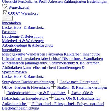
Übersicht
Persönliches Profil
Adressen
Zahlungsarten
Bestellungen
Wunschzettel
0,00 €*
Warenkorb
Innenfarben
Lacke, Holz- & Bauschutz
Fassaden
Bauchemie & Befestigung
Malerbedarf & Werkzeuge
Arbeitskleidung & Arbeitsschutz
Innenfarben
Meist gekaufte Wandfarben
Farbkarten
Kalkfarben
Innenputze
Leimfarben
Latexfarben (abwischbar)
Dispersions - Wandfarben
Mineralfarben (atmungsaktiv)
Schimmelschutz & Isolierfarben
Abtönfarben (zum selber mischen)
Grundierungen &
Spachtelmassen
Lacke, Holz- & Bauschutz
Spraydosen
Dachbeschichtungen
Lacke nach Untergrund
Office - Farben & Fliesenlacke
Straßen,- & Rasenmarkierungen
Bodenbeschichtungen & Epoxidharz
Lacke, Öle &
Holzschutz für Innenbereiche
Lacke, Öle & Holzschutz für
Außenbereiche
Füllspachtel - Feinspachtel - Polyesterspachtel
Blechdachbeschichtung