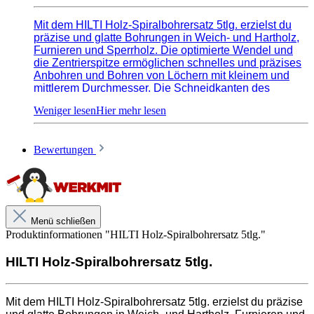
Mit dem HILTI Holz-Spiralbohrersatz 5tlg. erzielst du
präzise und glatte Bohrungen in Weich- und Hartholz,
Furnieren und Sperrholz. Die optimierte Wendel und
die Zentrierspitze ermöglichen schnelles und präzises
Anbohren und Bohren von Löchern mit kleinem und
mittlerem Durchmesser. Die Schneidkanten des
Bohrers verringern das Splittern von Holz und das
Einsteckende mit Glattschaft sorgt für einen sicheren
Halt im Bohrfutter. Perfekt geeignet zum Bohren von
Hilfsbohrungen und Dübellöchern. Überzeuge dich
Bewertungen
selbst von der Qualität des HILTI Holz-
Spiralbohrersatzes 5tlg. für professionelle Ergebnisse
bei deinen Holzarbeiten.
Bohrerdurchmesser im Lieferumfang: 4,5,6,8,10 mm
Menü schließen
Produktinformationen "HILTI Holz-Spiralbohrersatz 5tlg."
HILTI Holz-Spiralbohrersatz 5tlg.
Mit dem HILTI Holz-Spiralbohrersatz 5tlg. erzielst du präzise