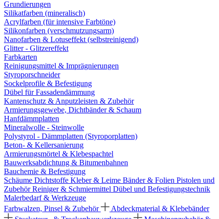
Grundierungen
Silikatfarben (mineralisch)
Acrylfarben (für intensive Farbtöne)
Silikonfarben (verschmutzungsarm)
Nanofarben & Lotuseffekt (selbstreinigend)
Glitter - Glitzereffekt
Farbkarten
Reinigungsmittel & Imprägnierungen
Styroporschneider
Sockelprofile & Befestigung
Dübel für Fassadendämmung
Kantenschutz & Anputzleisten & Zubehör
Armierungsgewebe, Dichtbänder & Schaum
Hanfdämmplatten
Mineralwolle - Steinwolle
Polystyrol - Dämmplatten (Styroporplatten)
Beton- & Kellersanierung
Armierungsmörtel & Klebespachtel
Bauwerksabdichtung & Bitumenbahnen
Bauchemie & Befestigung
Schäume
Dichtstoffe
Kleber & Leime
Bänder & Folien
Pistolen und
Zubehör
Reiniger & Schmiermittel
Dübel und Befestigungstechnik
Malerbedarf & Werkzeuge
Farbwalzen, Pinsel & Zubehör
Abdeckmaterial & Klebebänder