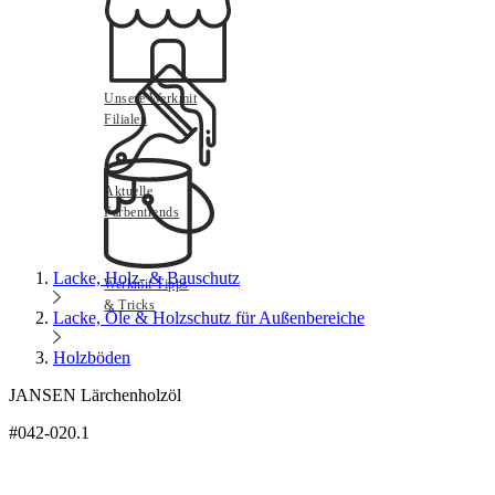
Unsere Werkmit
Filialen
Aktuelle
Farbentrends
Lacke, Holz- & Bauschutz
Werkmit Tipps
& Tricks
Lacke, Öle & Holzschutz für Außenbereiche
Holzböden
JANSEN Lärchenholzöl
#042-020.1