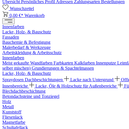
Übersicht
Persönliches Profil
Adressen
Zahlungsarten
Bestellungen
Wunschzettel
0,00 €*
Warenkorb
Innenfarben
Lacke, Holz- & Bauschutz
Fassaden
Bauchemie & Befestigung
Malerbedarf & Werkzeuge
Arbeitskleidung & Arbeitsschutz
Innenfarben
Meist gekaufte Wandfarben
Farbkarten
Kalkfarben
Innenputze
Leimf
selber mischen)
Grundierungen & Spachtelmassen
Lacke, Holz- & Bauschutz
Spraydosen
Dachbeschichtungen
Lacke nach Untergrund
Offi
Innenbereiche
Lacke, Öle & Holzschutz für Außenbereiche
Fü
Blechdachbeschichtung
Betondachsteine und Tonziegel
Holz
Metall
Kunststoff
Fliesenlack
Magnetfarbe
Schultafellack