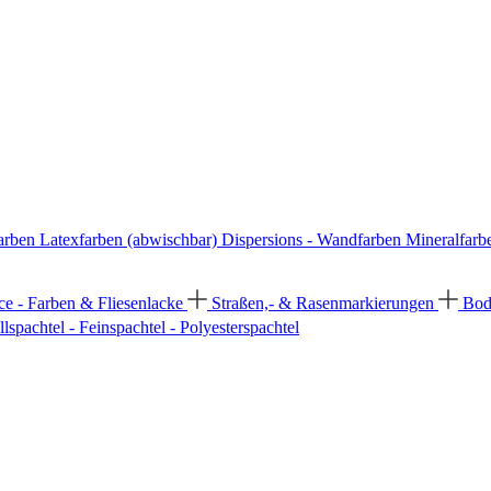
arben
Latexfarben (abwischbar)
Dispersions - Wandfarben
Mineralfarb
ce - Farben & Fliesenlacke
Straßen,- & Rasenmarkierungen
Bod
llspachtel - Feinspachtel - Polyesterspachtel