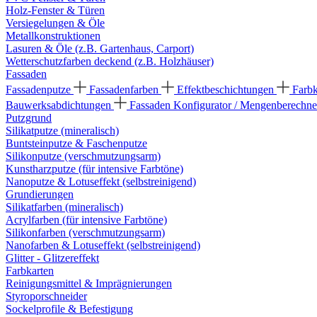
Holz-Fenster & Türen
Versiegelungen & Öle
Metallkonstruktionen
Lasuren & Öle (z.B. Gartenhaus, Carport)
Wetterschutzfarben deckend (z.B. Holzhäuser)
Fassaden
Fassadenputze
Fassadenfarben
Effektbeschichtungen
Farb
Bauwerksabdichtungen
Fassaden Konfigurator / Mengenberechne
Putzgrund
Silikatputze (mineralisch)
Buntsteinputze & Faschenputze
Silikonputze (verschmutzungsarm)
Kunstharzputze (für intensive Farbtöne)
Nanoputze & Lotuseffekt (selbstreinigend)
Grundierungen
Silikatfarben (mineralisch)
Acrylfarben (für intensive Farbtöne)
Silikonfarben (verschmutzungsarm)
Nanofarben & Lotuseffekt (selbstreinigend)
Glitter - Glitzereffekt
Farbkarten
Reinigungsmittel & Imprägnierungen
Styroporschneider
Sockelprofile & Befestigung