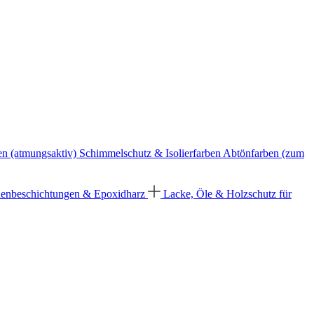
en (atmungsaktiv)
Schimmelschutz & Isolierfarben
Abtönfarben (zum
enbeschichtungen & Epoxidharz
Lacke, Öle & Holzschutz für