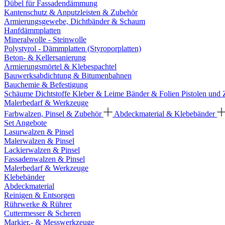
Dübel für Fassadendämmung
Kantenschutz & Anputzleisten & Zubehör
Armierungsgewebe, Dichtbänder & Schaum
Hanfdämmplatten
Mineralwolle - Steinwolle
Polystyrol - Dämmplatten (Styroporplatten)
Beton- & Kellersanierung
Armierungsmörtel & Klebespachtel
Bauwerksabdichtung & Bitumenbahnen
Bauchemie & Befestigung
Schäume
Dichtstoffe
Kleber & Leime
Bänder & Folien
Pistolen und
Malerbedarf & Werkzeuge
Farbwalzen, Pinsel & Zubehör
Abdeckmaterial & Klebebänder
Set Angebote
Lasurwalzen & Pinsel
Malerwalzen & Pinsel
Lackierwalzen & Pinsel
Fassadenwalzen & Pinsel
Malerbedarf & Werkzeuge
Klebebänder
Abdeckmaterial
Reinigen & Entsorgen
Rührwerke & Rührer
Cuttermesser & Scheren
Markier,- & Messwerkzeuge