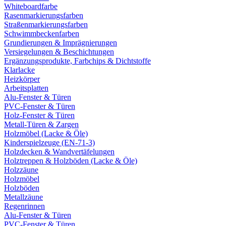
Whiteboardfarbe
Rasenmarkierungsfarben
Straßenmarkierungsfarben
Schwimmbeckenfarben
Grundierungen & Imprägnierungen
Versiegelungen & Beschichtungen
Ergänzungsprodukte, Farbchips & Dichtstoffe
Klarlacke
Heizkörper
Arbeitsplatten
Alu-Fenster & Türen
PVC-Fenster & Türen
Holz-Fenster & Türen
Metall-Türen & Zargen
Holzmöbel (Lacke & Öle)
Kinderspielzeuge (EN-71-3)
Holzdecken & Wandvertäfelungen
Holztreppen & Holzböden (Lacke & Öle)
Holzzäune
Holzmöbel
Holzböden
Metallzäune
Regenrinnen
Alu-Fenster & Türen
PVC-Fenster & Türen