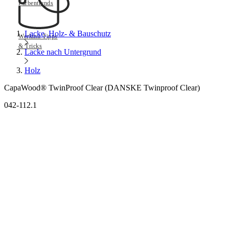
Farbentrends
Lacke, Holz- & Bauschutz
Werkmit Tipps
& Tricks
Lacke nach Untergrund
Holz
CapaWood® TwinProof Clear (DANSKE Twinproof Clear)
042-112.1