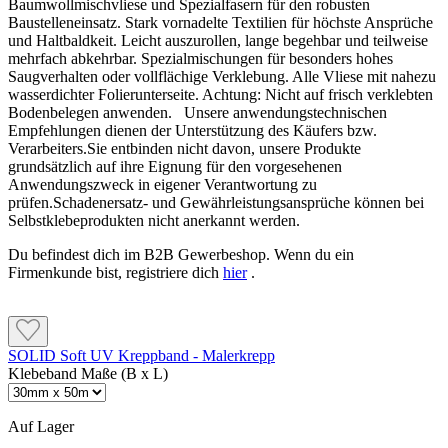
Baumwollmischvliese und Spezialfasern für den robusten
Baustelleneinsatz. Stark vornadelte Textilien für höchste Ansprüche
und Haltbaldkeit. Leicht auszurollen, lange begehbar und teilweise
mehrfach abkehrbar. Spezialmischungen für besonders hohes
Saugverhalten oder vollflächige Verklebung. Alle Vliese mit nahezu
wasserdichter Folierunterseite. Achtung: Nicht auf frisch verklebten
Bodenbelegen anwenden. Unsere anwendungstechnischen
Empfehlungen dienen der Unterstützung des Käufers bzw.
Verarbeiters.Sie entbinden nicht davon, unsere Produkte
grundsätzlich auf ihre Eignung für den vorgesehenen
Anwendungszweck in eigener Verantwortung zu
prüfen.Schadenersatz- und Gewährleistungsansprüche können bei
Selbstklebeprodukten nicht anerkannt werden.
Du befindest dich im B2B Gewerbeshop. Wenn du ein
Firmenkunde bist, registriere dich
hier
.
SOLID Soft UV Kreppband - Malerkrepp
Klebeband Maße (B x L)
Auf Lager