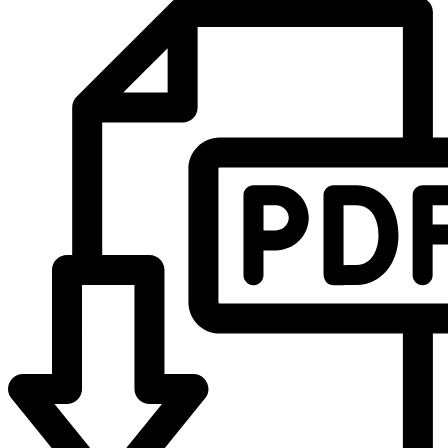
Für Fassadenschalungen, Untersichtschalungen und Balkone im
Aussenbereich
Erhält weitgehend die natürliche Eigenfärbung des Holzes und
schützt das Holz gegen UV-Licht
Streichen
Für außen
Verarbeitung
Grundieranstrich mit DANSKE Twingrund und zwei
Folgebeschichtungen mit DANSKE Twinproof Clear
Das Material unverdünnt in Maserrichtung auftragen
Die Holzfeuchte darf nicht über 18 % liegen
Vor Gebrauch sorgfältig aufrühren
Hinweise und Informationen zur Anwendung, der Lagerung, dem
Transport und der Entsorgung unserer Artikel beachte bitte das technische
Datenblatt. Verbrauchswerte sind Richtwerte. Mengenrechner dient zur
unverbindlichen Orientierung. Alle Empfehlungen dienen zur Unterstützung. Sie
entbinden nicht davon, die Produkte grundsätzlich auf Eignung in eigener