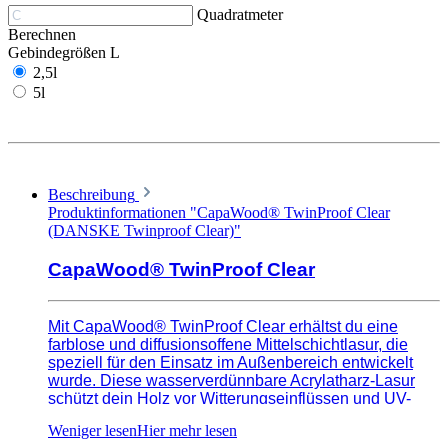
Quadratmeter
Berechnen
Gebindegrößen L
2,5l
5l
Beschreibung
Produktinformationen "CapaWood® TwinProof Clear
(DANSKE Twinproof Clear)"
CapaWood® TwinProof Clear
Mit CapaWood® TwinProof Clear erhältst du eine
farblose und diffusionsoffene Mittelschichtlasur, die
speziell für den Einsatz im Außenbereich entwickelt
wurde. Diese wasserverdünnbare Acrylatharz-Lasur
schützt dein Holz vor Witterungseinflüssen und UV-
Licht, während es gleichzeitig die natürliche
Eigenfärbung deines Holzes bewahrt. Ob für