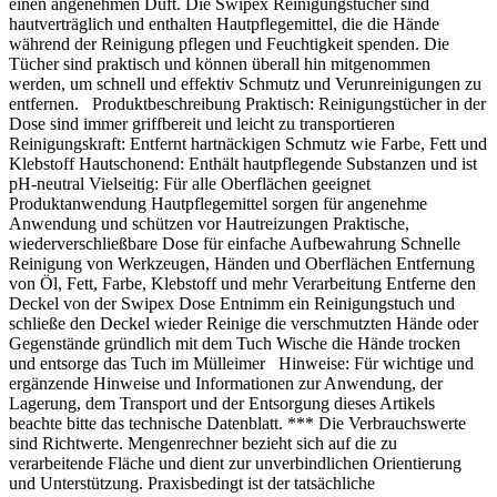
einen angenehmen Duft. Die Swipex Reinigungstücher sind
hautverträglich und enthalten Hautpflegemittel, die die Hände
während der Reinigung pflegen und Feuchtigkeit spenden. Die
Tücher sind praktisch und können überall hin mitgenommen
werden, um schnell und effektiv Schmutz und Verunreinigungen zu
entfernen. Produktbeschreibung Praktisch: Reinigungstücher in der
Dose sind immer griffbereit und leicht zu transportieren
Reinigungskraft: Entfernt hartnäckigen Schmutz wie Farbe, Fett und
Klebstoff Hautschonend: Enthält hautpflegende Substanzen und ist
pH-neutral Vielseitig: Für alle Oberflächen geeignet
Produktanwendung Hautpflegemittel sorgen für angenehme
Anwendung und schützen vor Hautreizungen Praktische,
wiederverschließbare Dose für einfache Aufbewahrung Schnelle
Reinigung von Werkzeugen, Händen und Oberflächen Entfernung
von Öl, Fett, Farbe, Klebstoff und mehr Verarbeitung Entferne den
Deckel von der Swipex Dose Entnimm ein Reinigungstuch und
schließe den Deckel wieder Reinige die verschmutzten Hände oder
Gegenstände gründlich mit dem Tuch Wische die Hände trocken
und entsorge das Tuch im Mülleimer Hinweise: Für wichtige und
ergänzende Hinweise und Informationen zur Anwendung, der
Lagerung, dem Transport und der Entsorgung dieses Artikels
beachte bitte das technische Datenblatt. *** Die Verbrauchswerte
sind Richtwerte. Mengenrechner bezieht sich auf die zu
verarbeitende Fläche und dient zur unverbindlichen Orientierung
und Unterstützung. Praxisbedingt ist der tatsächliche