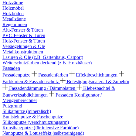
Holzzäune
Holzmöbel
Holzböden
Metallzäune
Regenrinnen
Alu-Fenster & Türen
PVC-Fenster & Türen
Holz-Fenster & Türen
Versiegelungen & Öle
Metallkonstruktionen
Lasuren & Öle (z.B. Gartenhaus, Carport)
Wetterschutzfarben deckend (z.B. Holzhäuser)
Fassaden
Fassadenputze
Fassadenfarben
Effektbeschichtungen
Farbkarten & Fassadenschutz
Befestigungsmaterial & Zubehör
Fassadendämmung / Dämmplatten
Klebespachtel &
Bauwerksabdichtungen
Fassaden Konfigurator /
Mengenberechner
Putzgrund
Silikatputze (mineralisch)
Buntsteinputze & Faschenputze
Silikonputze (verschmutzungsarm)
Kunstharzputze (für intensive Farbtöne)
Nanoputze & Lotuseffekt (selbstreinigend)