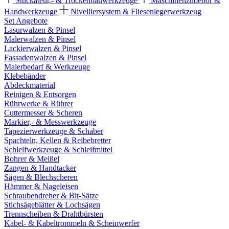
Stuckateur,- & Trockenbauwerkzeuge
Maschinenzubehör &
Handwerkzeuge
Nivelliersystem & Fliesenlegerwerkzeug
Set Angebote
Lasurwalzen & Pinsel
Malerwalzen & Pinsel
Lackierwalzen & Pinsel
Fassadenwalzen & Pinsel
Malerbedarf & Werkzeuge
Klebebänder
Abdeckmaterial
Reinigen & Entsorgen
Rührwerke & Rührer
Cuttermesser & Scheren
Markier,- & Messwerkzeuge
Tapezierwerkzeuge & Schaber
Spachteln, Kellen & Reibebretter
Schleifwerkzeuge & Schleifmittel
Bohrer & Meißel
Zangen & Handtacker
Sägen & Blechscheren
Hämmer & Nageleisen
Schraubendreher & Bit-Sätze
Stichsägeblätter & Lochsägen
Trennscheiben & Drahtbürsten
Kabel- & Kabeltrommeln & Scheinwerfer