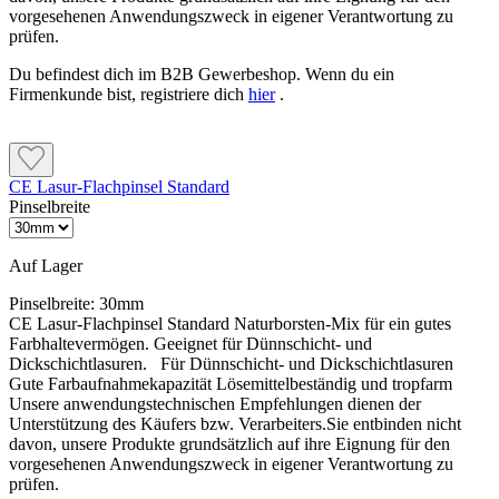
vorgesehenen Anwendungszweck in eigener Verantwortung zu
der Entsorgung unserer Artikel beachte bitte das technische Datenblatt. Verbrauchswerte sind
prüfen.
Richtwerte. Mengenrechner dient zur unverbindlichen Orientierung. Alle Empfehlungen
dienen zur Unterstützung. Sie entbinden nicht davon, die Produkte grundsätzlich auf
Du befindest dich im B2B Gewerbeshop. Wenn du ein
Eignung in eigener Verantwortung zu prüfen.
Firmenkunde bist, registriere dich
hier
.
CE Lasur-Flachpinsel Standard
Pinselbreite
Auf Lager
Pinselbreite:
30mm
CE Lasur-Flachpinsel Standard Naturborsten-Mix für ein gutes
Farbhaltevermögen. Geeignet für Dünnschicht- und
Dickschichtlasuren. Für Dünnschicht- und Dickschichtlasuren
Gute Farbaufnahmekapazität Lösemittelbeständig und tropfarm
Unsere anwendungstechnischen Empfehlungen dienen der
Unterstützung des Käufers bzw. Verarbeiters.Sie entbinden nicht
davon, unsere Produkte grundsätzlich auf ihre Eignung für den
vorgesehenen Anwendungszweck in eigener Verantwortung zu
prüfen.