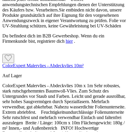
anwendungstechnischen Empfehlungen dienen der Unterstützung
des Käufers bzw. Verarbeiters.Sie entbinden nicht davon, unsere
Produkte grundsätzlich auf ihre Eignung für den vorgesehenen
Anwendungszweck in eigener Verantwortung zu prüfen. Folie vor
UV-Strahlung schützen, keine Gewährleistung bei UV-Schäden
Du befindest dich im B2B Gewerbeshop. Wenn du ein
Firmenkunde bist, registriere dich
hier
.
ColorExpert Malervlies - Abdeckvlies 10m²
Auf Lager
ColorExpert Malervlies - Abdeckvlies 10m x 1m Sehr robustes,
stark rutschgehemmtes Baumwoll-Vlies. Zum Schutz des
Untergrundes vor Staub und Farben. Leicht und gerade ausrollbar,
sehr hohes Saugvermögen durch Spezialfasern. Mehrfach
verwendbar, gut abkehrbar. Nahezu wasserdichte Folienunterseite.
Extrem abriebfest. Feuchtigkeitsundurchlässige Folienunterseite
Sehr rutschfest und mehrfach verwendbar Einfach und faltenfrei
auszulegen Breite / Länge: 100cm x 10m Flächengewicht: 180g /
m² Innen,- und Außenbereich INFO! Hochwertige