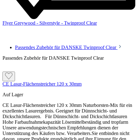
Verantwortung zu prüfen.
Flyer Greywood - Silverstyle - Twinproof Clear
Passendes Zubehör für DANSKE Twinproof Clear
Verarbeitung
Passendes Zubehör für DANSKE Twinproof Clear
Grundieranstrich mit DANSKE Twingrund und zwei
Folgebeschichtungen mit DANSKE Twinproof Clear
Das Material unverdünnt in Maserrichtung auftragen
CE Lasur-Flächenstreicher 120 x 30mm
Die Holzfeuchte darf nicht über 18 % liegen
Auf Lager
Vor Gebrauch sorgfältig aufrühren
CE Lasur-Flächenstreicher 120 x 30mm Naturborsten-Mix für ein
exzellentes Lasurergebnis. Geeignet für Dünnschicht- und
Dickschichtlasuren. Für Dünnschicht- und Dickschichtlasuren
Hohe Farbaufnahmekapazität Lösemittelbeständig und tropfarm
Unsere anwendungstechnischen Empfehlungen dienen der
Unterstützung des Käufers bzw. Verarbeiters.Sie entbinden nicht
davon, unsere Produkte grundsätzlich auf ihre Eignung für den
Hinweise und Informationen zur Anwendung, der Lagerung, dem Transport und