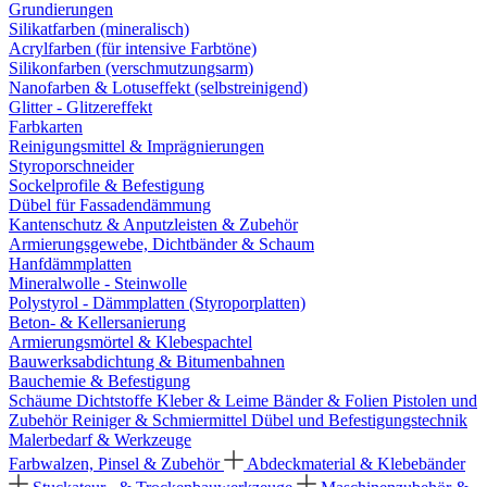
Grundierungen
Silikatfarben (mineralisch)
Acrylfarben (für intensive Farbtöne)
Silikonfarben (verschmutzungsarm)
Nanofarben & Lotuseffekt (selbstreinigend)
Glitter - Glitzereffekt
Farbkarten
Reinigungsmittel & Imprägnierungen
Styroporschneider
Sockelprofile & Befestigung
Dübel für Fassadendämmung
Kantenschutz & Anputzleisten & Zubehör
Armierungsgewebe, Dichtbänder & Schaum
Hanfdämmplatten
Mineralwolle - Steinwolle
Polystyrol - Dämmplatten (Styroporplatten)
Beton- & Kellersanierung
Armierungsmörtel & Klebespachtel
Bauwerksabdichtung & Bitumenbahnen
Bauchemie & Befestigung
Schäume
Dichtstoffe
Kleber & Leime
Bänder & Folien
Pistolen und
Zubehör
Reiniger & Schmiermittel
Dübel und Befestigungstechnik
Malerbedarf & Werkzeuge
Farbwalzen, Pinsel & Zubehör
Abdeckmaterial & Klebebänder