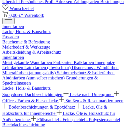
Übersicht
Persönliches Profil
Adressen
Zahlungsarten
Bestellungen
Wunschzettel
0,00 €*
Warenkorb
Innenfarben
Lacke, Holz- & Bauschutz
Fassaden
Bauchemie & Befestigung
Malerbedarf & Werkzeuge
Arbeitskleidung & Arbeitsschutz
Innenfarben
Meist gekaufte Wandfarben
Farbkarten
Kalkfarben
Innenputze
Leimfarben
Latexfarben (abwischbar)
Dispersions - Wandfarben
Mineralfarben (atmungsaktiv)
Schimmelschutz & Isolierfarben
Abtönfarben (zum selber mischen)
Grundierungen &
Spachtelmassen
Lacke, Holz- & Bauschutz
Spraydosen
Dachbeschichtungen
Lacke nach Untergrund
Office - Farben & Fliesenlacke
Straßen,- & Rasenmarkierungen
Bodenbeschichtungen & Epoxidharz
Lacke, Öle &
Holzschutz für Innenbereiche
Lacke, Öle & Holzschutz für
Außenbereiche
Füllspachtel - Feinspachtel - Polyesterspachtel
Blechdachbeschichtung