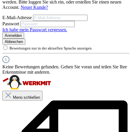
werden. Bitte loggen Sie sich ein, oder erstellen Sie einen neuen
Mit Filmkonservierung
Account.
Neuer Kunde?
Naturmatt
E-Mail-Adresse
Passwort
Ich habe mein Passwort vergessen.
Anmelden
Abbrechen
Bewertungen nur in der aktuellen Sprache anzeigen.
Keine Bewertungen gefunden. Gehen Sie voran und teilen Sie Ihre
Erkenntnisse mit anderen.
Produktbeschreibung
Menü schließen
Farblose diffusionsoffene Mittelschichtlasur
UV-Licht absorbierender Komponenten
Mit Filmkonservierung
Naturmatt