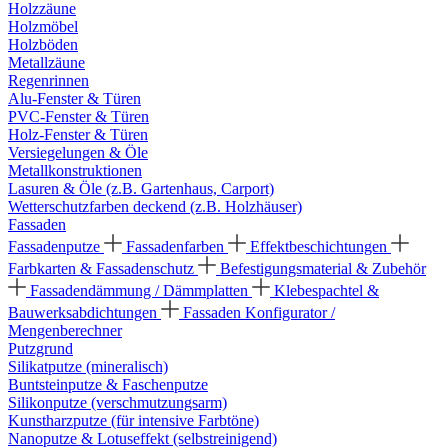
Holzzäune
Holzmöbel
Holzböden
Metallzäune
Regenrinnen
Alu-Fenster & Türen
PVC-Fenster & Türen
Holz-Fenster & Türen
Versiegelungen & Öle
Metallkonstruktionen
Lasuren & Öle (z.B. Gartenhaus, Carport)
Wetterschutzfarben deckend (z.B. Holzhäuser)
Fassaden
Fassadenputze
Fassadenfarben
Effektbeschichtungen
Farbkarten & Fassadenschutz
Befestigungsmaterial & Zubehör
Fassadendämmung / Dämmplatten
Klebespachtel &
Bauwerksabdichtungen
Fassaden Konfigurator /
Mengenberechner
Putzgrund
Silikatputze (mineralisch)
Buntsteinputze & Faschenputze
Silikonputze (verschmutzungsarm)
Kunstharzputze (für intensive Farbtöne)
Nanoputze & Lotuseffekt (selbstreinigend)