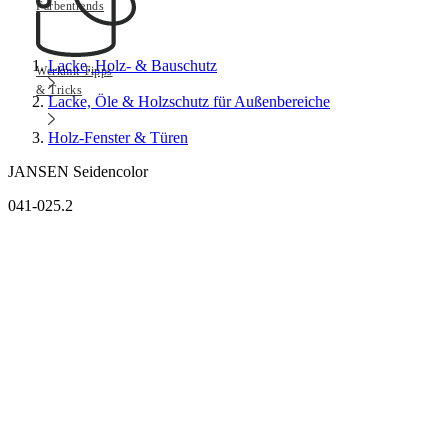
Farbentrends
Lacke, Holz- & Bauschutz
Werkmit Tipps
& Tricks
Lacke, Öle & Holzschutz für Außenbereiche
Holz-Fenster & Türen
JANSEN Seidencolor
041-025.2