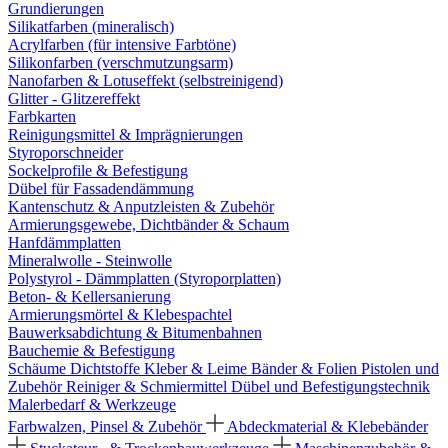
Grundierungen
Silikatfarben (mineralisch)
Acrylfarben (für intensive Farbtöne)
Silikonfarben (verschmutzungsarm)
Nanofarben & Lotuseffekt (selbstreinigend)
Glitter - Glitzereffekt
Farbkarten
Reinigungsmittel & Imprägnierungen
Styroporschneider
Sockelprofile & Befestigung
Dübel für Fassadendämmung
Kantenschutz & Anputzleisten & Zubehör
Armierungsgewebe, Dichtbänder & Schaum
Hanfdämmplatten
Mineralwolle - Steinwolle
Polystyrol - Dämmplatten (Styroporplatten)
Beton- & Kellersanierung
Armierungsmörtel & Klebespachtel
Bauwerksabdichtung & Bitumenbahnen
Bauchemie & Befestigung
Schäume
Dichtstoffe
Kleber & Leime
Bänder & Folien
Pistolen und
Zubehör
Reiniger & Schmiermittel
Dübel und Befestigungstechnik
Malerbedarf & Werkzeuge
Farbwalzen, Pinsel & Zubehör
Abdeckmaterial & Klebebänder