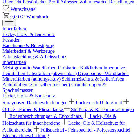
Übersicht
Persönliches Profil
Adressen
Zahlungsarten
Bestellungen
Wunschzettel
0,00 €*
Warenkorb
Innenfarben
Lacke, Holz- & Bauschutz
Fassaden
Bauchemie & Befestigung
Malerbedarf & Werkzeuge
Arbeitskleidung & Arbeitsschutz
Innenfarben
Meist gekaufte Wandfarben
Farbkarten
Kalkfarben
Innenputze
Leimfarben
Latexfarben (abwischbar)
Dispersions - Wandfarben
Mineralfarben (atmungsaktiv)
Schimmelschutz & Isolierfarben
Abtönfarben (zum selber mischen)
Grundierungen &
Spachtelmassen
Lacke, Holz- & Bauschutz
Spraydosen
Dachbeschichtungen
Lacke nach Untergrund
Office - Farben & Fliesenlacke
Straßen,- & Rasenmarkierungen
Bodenbeschichtungen & Epoxidharz
Lacke, Öle &
Holzschutz für Innenbereiche
Lacke, Öle & Holzschutz für
Außenbereiche
Füllspachtel - Feinspachtel - Polyesterspachtel
Blechdachbeschichtung