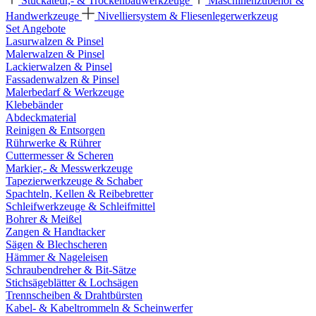
Stuckateur,- & Trockenbauwerkzeuge
Maschinenzubehör &
Handwerkzeuge
Nivelliersystem & Fliesenlegerwerkzeug
Set Angebote
Lasurwalzen & Pinsel
Malerwalzen & Pinsel
Lackierwalzen & Pinsel
Fassadenwalzen & Pinsel
Malerbedarf & Werkzeuge
Klebebänder
Abdeckmaterial
Reinigen & Entsorgen
Rührwerke & Rührer
Cuttermesser & Scheren
Markier,- & Messwerkzeuge
Tapezierwerkzeuge & Schaber
Spachteln, Kellen & Reibebretter
Schleifwerkzeuge & Schleifmittel
Bohrer & Meißel
Zangen & Handtacker
Sägen & Blechscheren
Hämmer & Nageleisen
Schraubendreher & Bit-Sätze
Stichsägeblätter & Lochsägen
Trennscheiben & Drahtbürsten
Kabel- & Kabeltrommeln & Scheinwerfer