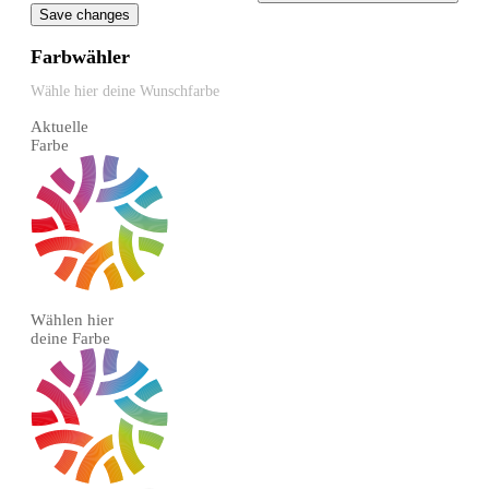
Save changes
Farbwähler
Wähle hier deine Wunschfarbe
Aktuelle
Farbe
Wählen hier
deine Farbe