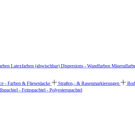
arben
Latexfarben (abwischbar)
Dispersions - Wandfarben
Mineralfarb
ce - Farben & Fliesenlacke
Straßen,- & Rasenmarkierungen
Bod
llspachtel - Feinspachtel - Polyesterspachtel