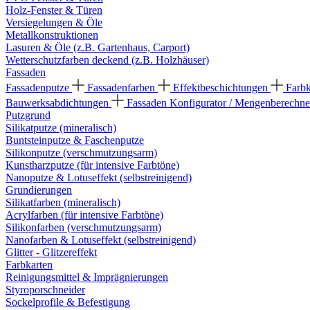
Holz-Fenster & Türen
Versiegelungen & Öle
Metallkonstruktionen
Lasuren & Öle (z.B. Gartenhaus, Carport)
Wetterschutzfarben deckend (z.B. Holzhäuser)
Fassaden
Fassadenputze
Fassadenfarben
Effektbeschichtungen
Farb
Bauwerksabdichtungen
Fassaden Konfigurator / Mengenberechne
Putzgrund
Silikatputze (mineralisch)
Buntsteinputze & Faschenputze
Silikonputze (verschmutzungsarm)
Kunstharzputze (für intensive Farbtöne)
Nanoputze & Lotuseffekt (selbstreinigend)
Grundierungen
Silikatfarben (mineralisch)
Acrylfarben (für intensive Farbtöne)
Silikonfarben (verschmutzungsarm)
Nanofarben & Lotuseffekt (selbstreinigend)
Glitter - Glitzereffekt
Farbkarten
Reinigungsmittel & Imprägnierungen
Styroporschneider
Sockelprofile & Befestigung