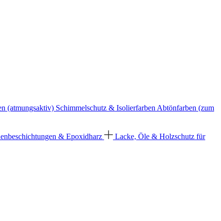
en (atmungsaktiv)
Schimmelschutz & Isolierfarben
Abtönfarben (zum
enbeschichtungen & Epoxidharz
Lacke, Öle & Holzschutz für