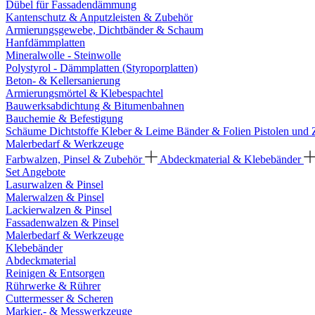
Dübel für Fassadendämmung
Kantenschutz & Anputzleisten & Zubehör
Armierungsgewebe, Dichtbänder & Schaum
Hanfdämmplatten
Mineralwolle - Steinwolle
Polystyrol - Dämmplatten (Styroporplatten)
Beton- & Kellersanierung
Armierungsmörtel & Klebespachtel
Bauwerksabdichtung & Bitumenbahnen
Bauchemie & Befestigung
Schäume
Dichtstoffe
Kleber & Leime
Bänder & Folien
Pistolen und
Malerbedarf & Werkzeuge
Farbwalzen, Pinsel & Zubehör
Abdeckmaterial & Klebebänder
Set Angebote
Lasurwalzen & Pinsel
Malerwalzen & Pinsel
Lackierwalzen & Pinsel
Fassadenwalzen & Pinsel
Malerbedarf & Werkzeuge
Klebebänder
Abdeckmaterial
Reinigen & Entsorgen
Rührwerke & Rührer
Cuttermesser & Scheren
Markier,- & Messwerkzeuge