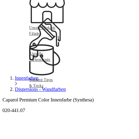
Unsere Werkmit
Filialen
Aktuelle
Farbentrends
Innenfarben
Werkmit Tipps
& Tricks
Dispersions - Wandfarben
Caparol Premium Color Innenfarbe (Synthesa)
020-441.07