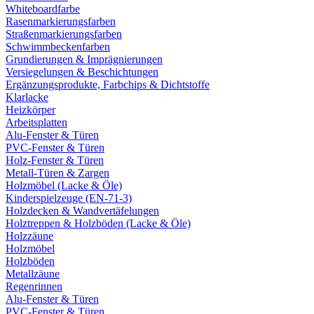
Whiteboardfarbe
Rasenmarkierungsfarben
Straßenmarkierungsfarben
Schwimmbeckenfarben
Grundierungen & Imprägnierungen
Versiegelungen & Beschichtungen
Ergänzungsprodukte, Farbchips & Dichtstoffe
Klarlacke
Heizkörper
Arbeitsplatten
Alu-Fenster & Türen
PVC-Fenster & Türen
Holz-Fenster & Türen
Metall-Türen & Zargen
Holzmöbel (Lacke & Öle)
Kinderspielzeuge (EN-71-3)
Holzdecken & Wandvertäfelungen
Holztreppen & Holzböden (Lacke & Öle)
Holzzäune
Holzmöbel
Holzböden
Metallzäune
Regenrinnen
Alu-Fenster & Türen
PVC-Fenster & Türen