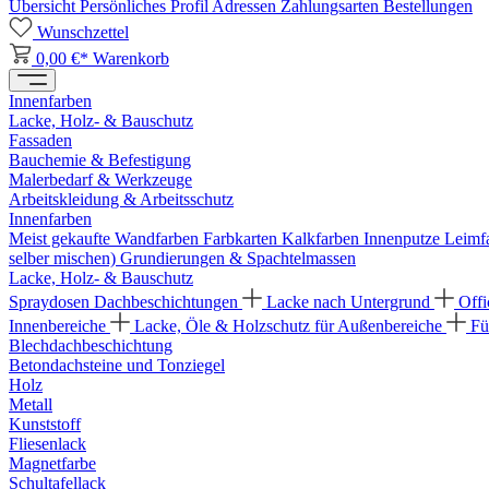
Übersicht
Persönliches Profil
Adressen
Zahlungsarten
Bestellungen
Wunschzettel
0,00 €*
Warenkorb
Innenfarben
Lacke, Holz- & Bauschutz
Fassaden
Bauchemie & Befestigung
Malerbedarf & Werkzeuge
Arbeitskleidung & Arbeitsschutz
Innenfarben
Meist gekaufte Wandfarben
Farbkarten
Kalkfarben
Innenputze
Leimf
selber mischen)
Grundierungen & Spachtelmassen
Lacke, Holz- & Bauschutz
Spraydosen
Dachbeschichtungen
Lacke nach Untergrund
Offi
Innenbereiche
Lacke, Öle & Holzschutz für Außenbereiche
Fü
Blechdachbeschichtung
Betondachsteine und Tonziegel
Holz
Metall
Kunststoff
Fliesenlack
Magnetfarbe
Schultafellack