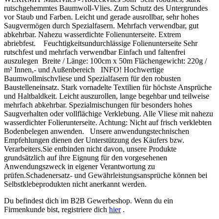
rutschgehemmtes Baumwoll-Vlies. Zum Schutz des Untergrundes
vor Staub und Farben. Leicht und gerade ausrollbar, sehr hohes
Saugvermögen durch Spezialfasern. Mehrfach verwendbar, gut
abkehrbar. Nahezu wasserdichte Folienunterseite. Extrem
abriebfest. Feuchtigkeitsundurchlässige Folienunterseite Sehr
rutschfest und mehrfach verwendbar Einfach und faltenfrei
auszulegen Breite / Länge: 100cm x 50m Flächengewicht: 220g /
m² Innen,- und Außenbereich INFO! Hochwertige
Baumwollmischvliese und Spezialfasern für den robusten
Baustelleneinsatz. Stark vornadelte Textilien für höchste Ansprüche
und Haltbaldkeit. Leicht auszurollen, lange begehbar und teilweise
mehrfach abkehrbar. Spezialmischungen für besonders hohes
Saugverhalten oder vollflächige Verklebung. Alle Vliese mit nahezu
wasserdichter Folierunterseite. Achtung: Nicht auf frisch verklebten
Bodenbelegen anwenden. Unsere anwendungstechnischen
Empfehlungen dienen der Unterstützung des Käufers bzw.
Verarbeiters.Sie entbinden nicht davon, unsere Produkte
grundsätzlich auf ihre Eignung für den vorgesehenen
Anwendungszweck in eigener Verantwortung zu
prüfen.Schadenersatz- und Gewährleistungsansprüche können bei
Selbstklebeprodukten nicht anerkannt werden.
Du befindest dich im B2B Gewerbeshop. Wenn du ein
Firmenkunde bist, registriere dich
hier
.