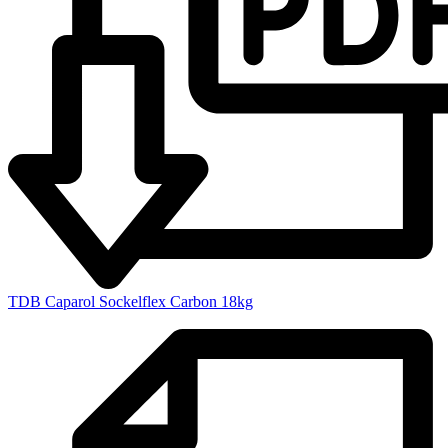
Geeignet für
Verklebung von EPS- und XPS-Dämmplatten
Geeignete bituminöse Untergründe
Armierung im Sockel- und Perimeterbereich
Feuchteschutz als Anstrich
Nicht dafür vorgesehen
Feuchteschutz als Spachtellage
Ersatz für die Bauwerksabdichtung
Spritzwasser- und erdberührte Sockelbereiche
Ersatz für den Deckputz über Gelände
Feuchte oder nicht tragfähige Untergründe
Nicht durchgetrocknete Bitumenbeschichtungen
Verarbeitung bei Regen, Nebel oder
Taupunktunterschreitung
Vermischung mit fremden Produkten oder Zusätzen
TDB Caparol Sockelflex Carbon 18kg
Nicht mit Caparol Sockelflex Carbon Weiß
verwechseln:
Die graue Standardausführung enthält 9 kg
Flüssigkomponente und 9 kg Pulverkomponente und
wird im Verhältnis 1 : 1 gemischt. Sockelflex Carbon
Weiß besitzt eine andere Zusammensetzung und ein