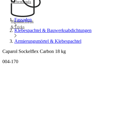
Farbentrends
Fassaden
Werkmit Tipps
& Tricks
Klebespachtel & Bauwerksabdichtungen
Armierungsmörtel & Klebespachtel
Caparol Sockelflex Carbon 18 kg
004-170