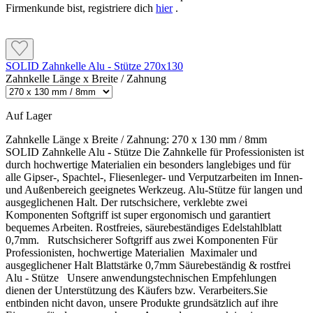
Feuchteschutz als Spachtellage mindestens 2 mm
Firmenkunde bist, registriere dich
hier
.
Komponenten der weißen Ausführung verwenden.
erforderlich. Auch die vorgegebenen
Verbrauchsmengen müssen eingehalten werden.
Bauwerksabdichtung fehlt
SOLID Zahnkelle Alu - Stütze 270x130
Zahnkelle Länge x Breite / Zahnung
Verbrauch, Reichweite und technische Daten
Sockelflex Carbon ist kein Ersatz für eine fehlende oder
ungeeignete Bauwerksabdichtung. Diese muss vor Beginn
der Dämmarbeiten vorhanden sein.
Auf Lager
Verbrauch und Reichweite
Kleben: ca. 4,0 kg/m² · etwa 4,5 m² je Gebinde
Zahnkelle Länge x Breite / Zahnung:
270 x 130 mm / 8mm
Armieren: ca. 4,2 kg/m² · etwa 4,3 m² je Gebinde
SOLID Zahnkelle Alu - Stütze Die Zahnkelle für Professionisten ist
Schichtdicke unterschritten
Anstrich: ca. 1,0 kg/m² je Auftrag
durch hochwertige Materialien ein besonders langlebiges und für
Zweilagiger Anstrich: rechnerisch etwa 9 m²
alle Gipser-, Spachtel-, Fliesenleger- und Verputzarbeiten im Innen-
Beim Armieren sind mindestens 3 mm und beim
Spachtellage: ca. 1,4 kg/m² je mm
und Außenbereich geeignetes Werkzeug. Alu-Stütze für langen und
Feuchteschutz als Spachtellage mindestens 2 mm erforderlich.
Bei 2 mm Spachtellage: rechnerisch etwa 6,4 m²
ausgeglichenen Halt. Der rutschsichere, verklebte zwei
Auch die vorgegebenen Verbrauchsmengen müssen
Komponenten Softgriff ist super ergonomisch und garantiert
eingehalten werden.
bequemes Arbeiten. Rostfreies, säurebeständiges Edelstahlblatt
0,7mm. Rutschsicherer Softgriff aus zwei Komponenten Für
Produkttyp: 2-Komponenten-Klebe- und
Professionisten, hochwertige Materialien Maximaler und
Verbrauch, Reichweite und technische Daten
Armierungsmasse
ausgeglichener Halt Blattstärke 0,7mm Säurebeständig & rostfrei
Gebindegröße: 18 kg
Alu - Stütze Unsere anwendungstechnischen Empfehlungen
Komponente A: 9 kg Flüssigkeit, Weiß
dienen der Unterstützung des Käufers bzw. Verarbeiters.Sie
Verbrauch und Reichweite
Komponente B: 9 kg Pulver, Grau
entbinden nicht davon, unsere Produkte grundsätzlich auf ihre