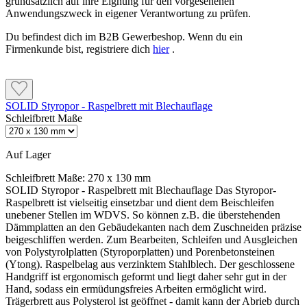
grundsätzlich auf ihre Eignung für den vorgesehenen
Anwendungszweck in eigener Verantwortung zu prüfen.
Du befindest dich im B2B Gewerbeshop. Wenn du ein
Firmenkunde bist, registriere dich
hier
.
SOLID Styropor - Raspelbrett mit Blechauflage
Schleifbrett Maße
Auf Lager
Schleifbrett Maße:
270 x 130 mm
SOLID Styropor - Raspelbrett mit Blechauflage Das Styropor-
Raspelbrett ist vielseitig einsetzbar und dient dem Beischleifen
unebener Stellen im WDVS. So können z.B. die überstehenden
Dämmplatten an den Gebäudekanten nach dem Zuschneiden präzise
beigeschliffen werden. Zum Bearbeiten, Schleifen und Ausgleichen
von Polystyrolplatten (Styroporplatten) und Porenbetonsteinen
(Ytong). Raspelbelag aus verzinktem Stahlblech. Der geschlossene
Handgriff ist ergonomisch geformt und liegt daher sehr gut in der
Hand, sodass ein ermüdungsfreies Arbeiten ermöglicht wird.
Trägerbrett aus Polysterol ist geöffnet - damit kann der Abrieb durch