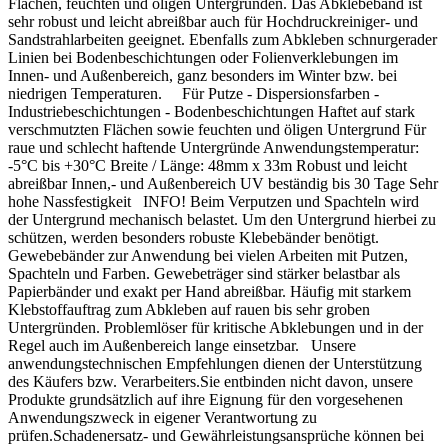
ein Mischungsverhältnis von 2 : 1 und ergibt eine
Flächen, feuchten und öligen Untergründen. Das Abklebeband ist
Bedingungen verlängern die Trocknungszeit.
weiße Oberfläche.
sehr robust und leicht abreißbar auch für Hochdruckreiniger- und
Sandstrahlarbeiten geeignet. Ebenfalls zum Abkleben schnurgerader
Das Kombigebinde kühl, trocken und frostfrei lagern. Werkzeuge
Linien bei Bodenbeschichtungen oder Folienverklebungen im
unmittelbar nach Gebrauch mit Wasser reinigen.
Innen- und Außenbereich, ganz besonders im Winter bzw. bei
niedrigen Temperaturen. Für Putze - Dispersionsfarben -
Ersetzt das Produkt die Bauwerksabdichtung?
Industriebeschichtungen - Bodenbeschichtungen Haftet auf stark
Häufige Fragen
Nein. Die zur vorhandenen Wasserbeanspruchung
verschmutzten Flächen sowie feuchten und öligen Untergrund Für
passende Bauwerksabdichtung muss bereits vorhanden
raue und schlecht haftende Untergründe Anwendungstemperatur:
sein.
-5°C bis +30°C Breite / Länge: 48mm x 33m Robust und leicht
Was ist der Unterschied zur weißen Ausführung?
abreißbar Innen,- und Außenbereich UV beständig bis 30 Tage Sehr
Die Standardausführung wird 1 : 1 aus 9 kg Flüssig- und 9 kg
hohe Nassfestigkeit INFO! Beim Verputzen und Spachteln wird
Pulverkomponente gemischt. Sockelflex Carbon Weiß besitzt
der Untergrund mechanisch belastet. Um den Untergrund hierbei zu
eine andere Zusammensetzung, ein Mischungsverhältnis von
Wie lange kann die Mischung verarbeitet werden?
schützen, werden besonders robuste Klebebänder benötigt.
2 : 1 und ergibt eine weiße Oberfläche.
Gewebebänder zur Anwendung bei vielen Arbeiten mit Putzen,
Bei ungefähr 20 bis 25 °C beträgt die Topfzeit etwa 45
Spachteln und Farben. Gewebeträger sind stärker belastbar als
bis 60 Minuten. Bereits ansteifendes Material nicht
Papierbänder und exakt per Hand abreißbar. Häufig mit starkem
erneut mit Wasser verdünnen.
Klebstoffauftrag zum Abkleben auf rauen bis sehr groben
Ersetzt das Produkt die Bauwerksabdichtung?
Untergründen. Problemlöser für kritische Abklebungen und in der
Regel auch im Außenbereich lange einsetzbar. Unsere
Nein. Die zur vorhandenen Wasserbeanspruchung passende
anwendungstechnischen Empfehlungen dienen der Unterstützung
Bauwerksabdichtung muss bereits vorhanden sein.
des Käufers bzw. Verarbeiters.Sie entbinden nicht davon, unsere
Verarbeitungs- und Systemhinweis:
Produkte grundsätzlich auf ihre Eignung für den vorgesehenen
Bauwerksabdichtung, Dämmplatte, Untergrund,
Anwendungszweck in eigener Verantwortung zu
Armierungsgewebe, Schichtdicke und Feuchteschutz
prüfen.Schadenersatz- und Gewährleistungsansprüche können bei
müssen als abgestimmtes Caparol Sockelsystem
Wie lange kann die Mischung verarbeitet werden?