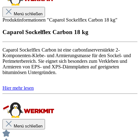
Menü schließen
Produktinformationen "Caparol Sockelflex Carbon 18 kg"
Caparol Sockelflex Carbon 18 kg
Caparol Sockelflex Carbon ist eine carbonfaserverstärkte 2-
Komponenten-Klebe- und Armierungsmasse für den Sockel- und
Perimeterbereich. Sie eignet sich besonders zum Verkleben und
Armieren von EPS- und XPS-Dämmplatten auf geeigneten
bituminösen Untergründen.
Zusätzlich kann das pastös angemischte Material als
Feuchteschutzanstrich oder Spachtellage auf Armierungsschichten
und Strukturputzen eingesetzt werden. Das 18-kg-Kombigebinde
enthält 9 kg Flüssigkomponente und 9 kg Pulverkomponente.
Eigenschaften
Carbonfaserverstärkt
Menü schließen
Sehr elastisch
Alkalibeständig