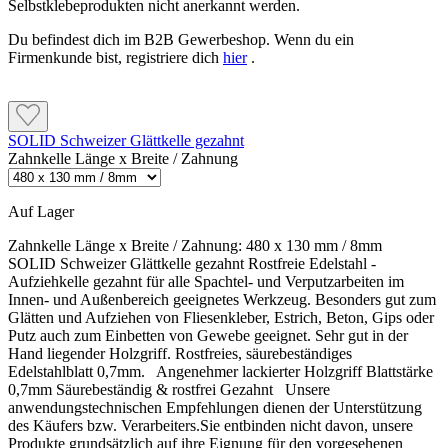
Selbstklebeprodukten nicht anerkannt werden.
ausgeführt werden. Staunässe vermeiden und
Niederschlagswasser konstruktiv vom Gebäude
Bei ungefähr 20 bis 25 °C beträgt die Topfzeit etwa 45 bis 60
Du befindest dich im B2B Gewerbeshop. Wenn du ein
ableiten. Für Arbeitsschutz und Kennzeichnung sind
Minuten. Bereits ansteifendes Material nicht erneut mit
Firmenkunde bist, registriere dich
hier
.
das aktuelle Sicherheitsdatenblatt und das
Wasser verdünnen.
Gebindeetikett der gelieferten Charge maßgeblich.
SOLID Schweizer Glättkelle gezahnt
Verarbeitungs- und Systemhinweis:
Zahnkelle Länge x Breite / Zahnung
Bauwerksabdichtung, Dämmplatte, Untergrund,
Armierungsgewebe, Schichtdicke und Feuchteschutz müssen
als abgestimmtes Caparol Sockelsystem ausgeführt werden.
Auf Lager
Staunässe vermeiden und Niederschlagswasser konstruktiv
vom Gebäude ableiten. Für Arbeitsschutz und
Zahnkelle Länge x Breite / Zahnung:
480 x 130 mm / 8mm
Kennzeichnung sind das aktuelle Sicherheitsdatenblatt und
SOLID Schweizer Glättkelle gezahnt Rostfreie Edelstahl -
das Gebindeetikett der gelieferten Charge maßgeblich.
Aufziehkelle gezahnt für alle Spachtel- und Verputzarbeiten im
Innen- und Außenbereich geeignetes Werkzeug. Besonders gut zum
Glätten und Aufziehen von Fliesenkleber, Estrich, Beton, Gips oder
Putz auch zum Einbetten von Gewebe geeignet. Sehr gut in der
Hand liegender Holzgriff. Rostfreies, säurebeständiges
Edelstahlblatt 0,7mm. Angenehmer lackierter Holzgriff Blattstärke
0,7mm Säurebeständig & rostfrei Gezahnt Unsere
anwendungstechnischen Empfehlungen dienen der Unterstützung
des Käufers bzw. Verarbeiters.Sie entbinden nicht davon, unsere
Produkte grundsätzlich auf ihre Eignung für den vorgesehenen