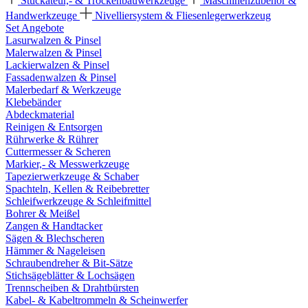
Stuckateur,- & Trockenbauwerkzeuge
Maschinenzubehör &
Handwerkzeuge
Nivelliersystem & Fliesenlegerwerkzeug
Set Angebote
Lasurwalzen & Pinsel
Malerwalzen & Pinsel
Lackierwalzen & Pinsel
Fassadenwalzen & Pinsel
Malerbedarf & Werkzeuge
Klebebänder
Abdeckmaterial
Reinigen & Entsorgen
Rührwerke & Rührer
Cuttermesser & Scheren
Markier,- & Messwerkzeuge
Tapezierwerkzeuge & Schaber
Spachteln, Kellen & Reibebretter
Schleifwerkzeuge & Schleifmittel
Bohrer & Meißel
Zangen & Handtacker
Sägen & Blechscheren
Hämmer & Nageleisen
Schraubendreher & Bit-Sätze
Stichsägeblätter & Lochsägen
Trennscheiben & Drahtbürsten
Kabel- & Kabeltrommeln & Scheinwerfer