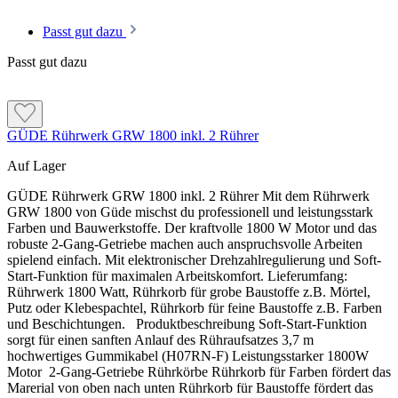
Die Beschichtung besitzt eine geprüfte Beständigkeit
eine andere Zusammensetzung und ein anderes
gegen Frost-Tau-Wechsel mit Tausalzangriff nach ÖN
Mischungsverhältnis. Komponenten niemals untereinander
Passt gut dazu
EN 1504-2.
austauschen.
Passt gut dazu
Passt das Produkt zu deinem Projekt?
Was macht Sockelflex Carbon besonders?
GÜDE Rührwerk GRW 1800 inkl. 2 Rührer
Das Produkt passt, wenn …
Drei Anwendungen
Auf Lager
EPS- oder XPS-Dämmplatten im Sockel verklebt
Das Material kann innerhalb des abgestimmten
werden
Sockelsystems zum Kleben, Armieren und als zusätzlicher
GÜDE Rührwerk GRW 1800 inkl. 2 Rührer Mit dem Rührwerk
ein geeigneter bituminöser Untergrund vorhanden
Feuchteschutz verwendet werden.
GRW 1800 von Güde mischst du professionell und leistungsstark
ist
Farben und Bauwerkstoffe. Der kraftvolle 1800 W Motor und das
eine carbonfaserverstärkte Armierung benötigt wird
robuste 2-Gang-Getriebe machen auch anspruchsvolle Arbeiten
ein zusätzlicher Feuchteschutz vorgesehen ist
spielend einfach. Mit elektronischer Drehzahlregulierung und Soft-
das Sockel- und Abdichtungsdetail bereits geplant
Start-Funktion für maximalen Arbeitskomfort. Lieferumfang:
wurde
Carbonfaserverstärkt
Rührwerk 1800 Watt, Rührkorb für grobe Baustoffe z.B. Mörtel,
Die Carbonfaserverstärkung unterstützt die mechanische
Putz oder Klebespachtel, Rührkorb für feine Baustoffe z.B. Farben
Belastbarkeit und Elastizität der Armierungs- und
und Beschichtungen. Produktbeschreibung Soft-Start-Funktion
Feuchteschutzschicht.
sorgt für einen sanften Anlauf des Rühraufsatzes 3,7 m
Zuerst genauer prüfen, wenn …
hochwertiges Gummikabel (H07RN-F) Leistungsstarker 1800W
die Wasserbeanspruchung nicht eindeutig bekannt
Motor 2-Gang-Getriebe Rührkörbe Rührkorb für Farben fördert das
ist
Marerial von oben nach unten Rührkorb für Baustoffe fördert das