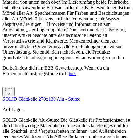
keine geeignete Bauwerksabdichtung vorhanden ist
Für beanspruchte Sockel
Marerial von unten nach oben Im Lieferumfang beide Rührkörbe
die Bitumenbeschichtung noch weich oder feucht ist
enthalten Anwendung Für Baustoffe für z.B. Fliesenkleber, Beton,
Die Beschichtung besitzt eine geprüfte Beständigkeit gegen
Staunässe am Gebäude entstehen kann
Mörtel aller Art, Spachtelmassen Für Farben und Beschichtungen
Frost-Tau-Wechsel mit Tausalzangriff nach ÖN EN 1504-2.
ein anderer Dämmstoff als EPS oder XPS
aller Art Mörtelkörbe stets nach der Verwendung mit Wasser
verwendet wird
abspritzen / reinigen Hinweise und Informationen zur
Anwendung, der Lagerung, dem Transport und der Entsorgung
unserer Artikel beachte bitte das technische Datenblatt.
Passt das Produkt zu deinem Projekt?
Verbrauchswerte sind Richtwerte. Mengenrechner dient zur
Kleben, Armieren und Feuchteschutz
unverbindlichen Orientierung. Alle Empfehlungen dienen zur
Unterstützung. Sie entbinden nicht davon, die Produkte
Das Produkt passt, wenn …
grundsätzlich auf Eignung in eigener Verantwortung zu prüfen.
Kleben und Armieren
EPS- oder XPS-Dämmplatten im Sockel verklebt werden
ein geeigneter bituminöser Untergrund vorhanden ist
Du befindest dich im B2B Gewerbeshop. Wenn du ein
Beim Verkleben müssen nach dem Andrücken
eine carbonfaserverstärkte Armierung benötigt wird
Firmenkunde bist, registriere dich
hier
.
mindestens 40 % Klebekontaktfläche erreicht werden.
ein zusätzlicher Feuchteschutz vorgesehen ist
Die Armierung wird mindestens 3 mm dick ausgeführt;
das Sockel- und Abdichtungsdetail bereits geplant wurde
das Caparol Glasgewebe wird mit mindestens 10 cm
Überlappung ungefähr mittig eingebettet.
SOLID Glättkelle 270x130 Alu - Stütze
Zuerst genauer prüfen, wenn …
Auf Lager
Feuchteschutz
die Wasserbeanspruchung nicht eindeutig bekannt ist
SOLID Glättkelle Alu-Stütze Die Glättkelle für Professionisten ist
keine geeignete Bauwerksabdichtung vorhanden ist
Als Anstrich wird das Material mindestens zweilagig
durch hochwertige Materialien ein besonders langlebiges und für
die Bitumenbeschichtung noch weich oder feucht ist
aufgetragen. Als Spachtellage sind mindestens 2 mm
alle Spachtel- und Verputzarbeiten im Innen- und Außenbereich
Staunässe am Gebäude entstehen kann
erforderlich. Der Feuchteschutz kann im Sockelbereich
geeignetes Werkzeug. Alu-Stütze für langen und ausgeglichenen