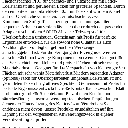
Flächenspachtel PRO für Spachtel- und Putzarbeiten mit Feder-
vorgesehenen Deckputz. Wird das Material sichtbar über einen
Edelstahlblatt und gerundeten Ecken für gratfreies Spachteln. Durch
So wird Caparol Sockelflex Carbon verarbeitet
Strukturputz geführt, können Unterschiede im Farbton und
den enthärteten und abriebfesten 0,3mm Edelstahl wird ein Abrieb
Oberflächenbild entstehen. Zur Angleichung kann ein zusätzlicher
auf der Oberfläche vermieden. Der rutschsichere, zwei
Die flüssige Komponente A vollständig vorlegen und die
Anstrich mit einer geeigneten Caparol Fassadenfarbe erforderlich
Komponenten Softgriff ist super ergonomisch und garantiert
graue Pulverkomponente B im Mischungsverhältnis 1 : 1
sein.
bequemes Arbeiten außerdem lässt sich dieser durch den passenden
zugeben.
Adapter rasch auf den SOLID Alustiel / Teleskopstiel für
Überkopfarbeiten umbauen. Gemeinsam mit Profis für perfekte
Mit einem langsam laufenden Rührgerät homogen und
Untergrund vorbereiten
Ergebnisse entwickelt, für die sowohl hohe Qualität als auch
klumpenfrei mischen. Beim Rühren möglichst keine Luft
Nachhaltigkeit von täglich gebrauchten Werkzeugen
einschlagen.
Der Untergrund muss trocken, sauber, eben, tragfähig und frei von
ausschlaggebend ist. Für die Fertigung der Erzeugnisse werden
Zum Kleben, Armieren oder Spachteln bei Bedarf
haftungsmindernden Rückständen sein. Bituminöse Flächen müssen
ausschließlich hochwertige Komponenten verwendet. Geeignet für
höchstens 2 % sauberes Wasser bezogen auf die
ausreichend abgelüftet und vollständig durchgetrocknet sein.
das Verspachteln von kleiner und großer Flächen mit sehr wenig
Gesamtmenge zugeben.
Materialverlust. Geeignet für das Verspachteln von kleinen großen
Voraussetzung für die Sockel- und Perimeterdämmung ist eine
Flächen mit sehr wenig Materialverlust Mit dem passenden Adapter
Beim Kleben den Mörtel im Rand-Wulst-Punkt-Verfahren
bauseits vorhandene, auf die tatsächliche Wasserbeanspruchung
(optional) rasch für Überkopfarbeiten umgebaut Edelstahlblatt und
auftragen und mindestens 40 % Klebekontakt herstellen.
abgestimmte Bauwerksabdichtung. Erforderliche Drän- und
gerundeten Ecken für gratfreies Spachteln Gemeinsam mit Profis für
Auf ebenen Flächen unter Niveau ist auch der Auftrag mit
Wasserableitungsmaßnahmen werden durch Sockelflex Carbon
perfekte Ergebnisse entwickelt Große Kontaktfläche zwischen Blatt
einer 12 × 12 mm Zahnspachtel möglich.
nicht ersetzt.
und Untergrund Für Spachtel- und Putzarbeiten Rostfrei und
Beim Armieren das Glasgewebe mit mindestens 10 cm
säurebeständig Unsere anwendungstechnischen Empfehlungen
Überlappung einbetten und nass in nass vollständig
dienen der Unterstützung des Käufers bzw. Verarbeiters.Sie
So wird Caparol Sockelflex Carbon verarbeitet
überspachteln.
entbinden nicht davon, unsere Produkte grundsätzlich auf ihre
Eignung für den vorgesehenen Anwendungszweck in eigener
Die flüssige Komponente A vollständig vorlegen und die graue
Als Feuchteschutzanstrich mit maximal 8 % Wasser
Verantwortung zu prüfen.
Pulverkomponente B im Mischungsverhältnis 1 : 1 zugeben.
einstellen und mindestens zweilagig mit Pinsel oder Bürste
auftragen. Die erste Lage vor dem zweiten Auftrag