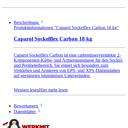
Beschreibung
Produktinformationen "Caparol Sockelflex Carbon 18 kg"
Caparol Sockelflex Carbon 18 kg
Caparol Sockelflex Carbon ist eine carbonfaserverstärkte 2-
Komponenten-Klebe- und Armierungsmasse für den Sockel-
und Perimeterbereich. Sie eignet sich besonders zum
Verkleben und Armieren von EPS- und XPS-Dämmplatten
auf geeigneten bituminösen Untergründen.
Zusätzlich kann das pastös angemischte Material als
Feuchteschutzanstrich oder Spachtellage auf
Armierungsschichten und Strukturputzen eingesetzt werden.
Das 18-kg-Kombigebinde enthält 9 kg Flüssigkomponente
und 9 kg Pulverkomponente.
Bewertungen
Datenblätter