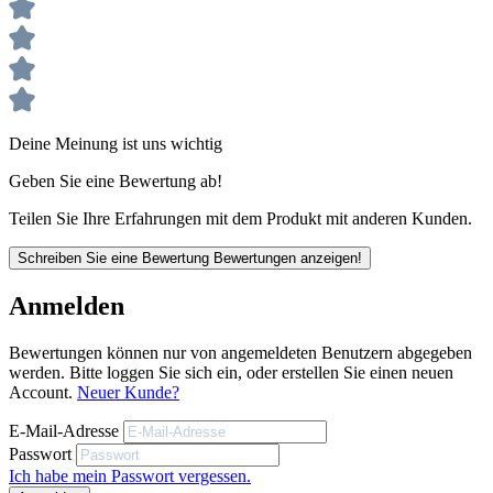
Wasseraufnahme W3 – niedrig
Pastöse Verarbeitungskonsistenz
Beständig gegen Frost-Tau-Wechsel mit Tausalz
Deine Meinung ist uns wichtig
Geben Sie eine Bewertung ab!
Teilen Sie Ihre Erfahrungen mit dem Produkt mit anderen Kunden.
Schreiben Sie eine Bewertung
Bewertungen anzeigen!
Anmelden
Bewertungen können nur von angemeldeten Benutzern abgegeben
werden. Bitte loggen Sie sich ein, oder erstellen Sie einen neuen
Account.
Neuer Kunde?
Eigenschaften
Carbonfaserverstärkt
E-Mail-Adresse
Sehr elastisch
Passwort
Alkalibeständig
Ich habe mein Passwort vergessen.
Wasseraufnahme W3 – niedrig