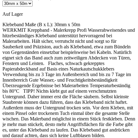
Auf Lager
Klebeband Maße (B x L):
30mm x 50m
WERKMIT Kreppband - Malerkrepp Profi Wasserabweisendes und
hitzebeständiges Klebeband unterstützt hervorragend bei
Malerarbeiten. Hält sicher, verrutscht nicht und sorgt so für
Sauberkeit und Präzision, auch als Klebeband, etwa zum Bündeln
von Gegenständen einsetzbar beispielsweise bei Kabeln. Natürlich
eignet sich das Band auch zum zeitweiligen Abdecken von Türen,
Fenstern und Leisten. Flaches, schwach gekrepptes
Papierabdeckband auf Basis eines Naturkautschukklebers
Verwendung bis zu 3 Tage im Außenbereich und bis zu 7 Tage im
Innenbereich Gute Wasser,- und Feuchtigkeitsbeständigkeit
Überzeugende Ergebnisse bei Malerarbeiten Temperaturbeständig
bis 80°C TIPP! Nichts klebt gut auf einem verschmutzten
Untergrund. Daher immer erst die Fläche säubern. Selbst kleinste
Staubreste können dazu führen, dass das Klebeband nicht haftet.
Außerdem muss der Untergrund trocken sein. Vor dem Kleben, mit
einem Pinsel oder trockenem Tuch einmal über die gesamte Stelle
wischen. Das Malerband möglichst in einem Stück festkleben. Denn
je mehr man stückelt, desto mehr Angriffsflächen für die Farbe gibt
es, unter das Klebeband zu laufen. Das Klebeband gut andrücken
und darauf achten, dass sich keine Luftblasen bilden.