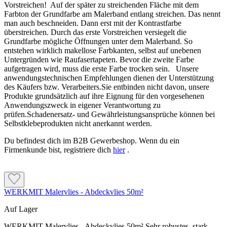
Vorstreichen! Auf der später zu streichenden Fläche mit dem
Farbton der Grundfarbe am Malerband entlang streichen. Das nennt
man auch beschneiden. Dann erst mit der Kontrastfarbe
überstreichen. Durch das erste Vorstreichen versiegelt die
Grundfarbe mögliche Öffnungen unter dem Malerband. So
entstehen wirklich makellose Farbkanten, selbst auf unebenen
Untergründen wie Raufasertapeten. Bevor die zweite Farbe
aufgetragen wird, muss die erste Farbe trocken sein. Unsere
anwendungstechnischen Empfehlungen dienen der Unterstützung
des Käufers bzw. Verarbeiters.Sie entbinden nicht davon, unsere
Produkte grundsätzlich auf ihre Eignung für den vorgesehenen
Anwendungszweck in eigener Verantwortung zu
prüfen.Schadenersatz- und Gewährleistungsansprüche können bei
Selbstklebeprodukten nicht anerkannt werden.
Du befindest dich im B2B Gewerbeshop. Wenn du ein
Firmenkunde bist, registriere dich
hier
.
WERKMIT Malervlies - Abdeckvlies 50m²
Auf Lager
WERKMIT Malervlies - Abdeckvlies 50m² Sehr robustes, stark