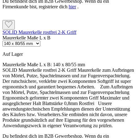
Mit einem langsam laufenden Rührgerät homogen und
Du befindest dich im B2B Gewerbeshop. Wenn du ein
antrocknen lassen.
klumpenfrei mischen. Beim Rühren möglichst keine Luft
Firmenkunde bist, registriere dich
hier
.
einschlagen.
Typische Fehler vermeiden
Zum Kleben, Armieren oder Spachteln bei Bedarf höchstens 2 %
sauberes Wasser bezogen auf die Gesamtmenge zugeben.
SOLID Maurerkelle rostfrei 2-K Griff
Beim Kleben den Mörtel im Rand-Wulst-Punkt-Verfahren
Mischungsverhältnis verändert
Maurerkelle Maße L x B
auftragen und mindestens 40 % Klebekontakt herstellen. Auf
Beide Komponenten gehören im Verhältnis 1 : 1
ebenen Flächen unter Niveau ist auch der Auftrag mit einer 12 ×
zusammen. Keine Teilmengen nach Augenmaß
12 mm Zahnspachtel möglich.
Auf Lager
mischen und keine Komponenten der weißen
Beim Armieren das Glasgewebe mit mindestens 10 cm
Ausführung verwenden.
Maurerkelle Maße L x B:
140 x 80/55 mm
Überlappung einbetten und nass in nass vollständig
SOLID Maurerkelle rostfrei 2-K Griff Maurerkelle zum Aufbringen
überspachteln.
von Mörtel, Putze, Spachtelmassen und zur Fugenverspachtelung.
Als Feuchteschutzanstrich mit maximal 8 % Wasser einstellen
Der rutschsichere, verklebte zwei Komponenten Softgriff ist super
Bauwerksabdichtung fehlt
und mindestens zweilagig mit Pinsel oder Bürste auftragen. Die
ergonomisch und garantiert bequemes Arbeiten. Zum Aufbringen
erste Lage vor dem zweiten Auftrag antrocknen lassen.
Sockelflex Carbon ist kein Ersatz für eine fehlende
von Mörtel, Putze, Spachtelmassen und zur Fugenverspachtelung
oder ungeeignete Bauwerksabdichtung. Diese muss
Ergonomisch geformter zwei Komponenten Griff Maximaler und
vor Beginn der Dämmarbeiten vorhanden sein.
ausgeglichener Halt Blattstärke 0,8mm Rostfrei Unsere
Typische Fehler vermeiden
anwendungstechnischen Empfehlungen dienen der Unterstützung
des Käufers bzw. Verarbeiters.Sie entbinden nicht davon, unsere
Produkte grundsätzlich auf ihre Eignung für den vorgesehenen
Mischungsverhältnis verändert
Anwendungszweck in eigener Verantwortung zu prüfen.
Schichtdicke unterschritten
Beide Komponenten gehören im Verhältnis 1 : 1 zusammen.
Beim Armieren sind mindestens 3 mm und beim
Du befindest dich im B2B Gewerbeshop. Wenn du ein
Keine Teilmengen nach Augenmaß mischen und keine