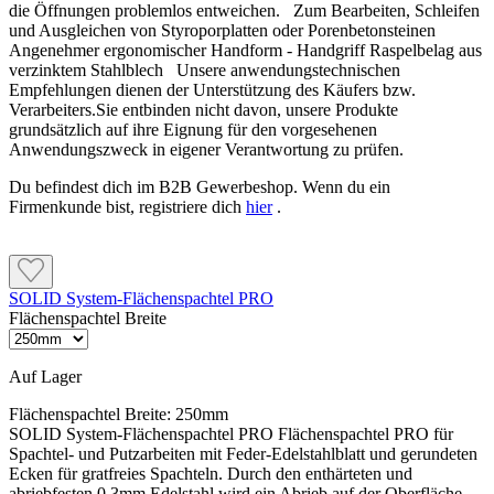
die Öffnungen problemlos entweichen. Zum Bearbeiten, Schleifen
und Ausgleichen von Styroporplatten oder Porenbetonsteinen
Angenehmer ergonomischer Handform - Handgriff Raspelbelag aus
verzinktem Stahlblech Unsere anwendungstechnischen
Empfehlungen dienen der Unterstützung des Käufers bzw.
Verarbeiters.Sie entbinden nicht davon, unsere Produkte
grundsätzlich auf ihre Eignung für den vorgesehenen
Anwendungszweck in eigener Verantwortung zu prüfen.
Du befindest dich im B2B Gewerbeshop. Wenn du ein
Firmenkunde bist, registriere dich
hier
.
SOLID System-Flächenspachtel PRO
Flächenspachtel Breite
Auf Lager
Flächenspachtel Breite:
250mm
SOLID System-Flächenspachtel PRO Flächenspachtel PRO für
Spachtel- und Putzarbeiten mit Feder-Edelstahlblatt und gerundeten
Ecken für gratfreies Spachteln. Durch den enthärteten und
abriebfesten 0,3mm Edelstahl wird ein Abrieb auf der Oberfläche