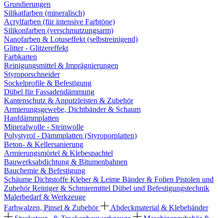
Grundierungen
Silikatfarben (mineralisch)
Acrylfarben (für intensive Farbtöne)
Silikonfarben (verschmutzungsarm)
Nanofarben & Lotuseffekt (selbstreinigend)
Glitter - Glitzereffekt
Farbkarten
Reinigungsmittel & Imprägnierungen
Styroporschneider
Sockelprofile & Befestigung
Dübel für Fassadendämmung
Kantenschutz & Anputzleisten & Zubehör
Armierungsgewebe, Dichtbänder & Schaum
Hanfdämmplatten
Mineralwolle - Steinwolle
Polystyrol - Dämmplatten (Styroporplatten)
Beton- & Kellersanierung
Armierungsmörtel & Klebespachtel
Bauwerksabdichtung & Bitumenbahnen
Bauchemie & Befestigung
Schäume
Dichtstoffe
Kleber & Leime
Bänder & Folien
Pistolen und
Zubehör
Reiniger & Schmiermittel
Dübel und Befestigungstechnik
Malerbedarf & Werkzeuge
Farbwalzen, Pinsel & Zubehör
Abdeckmaterial & Klebebänder