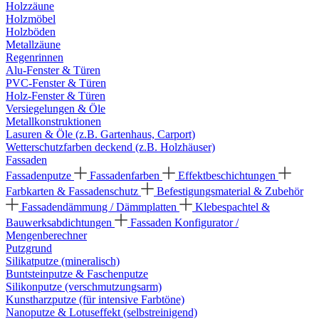
Holzzäune
Holzmöbel
Holzböden
Metallzäune
Regenrinnen
Alu-Fenster & Türen
PVC-Fenster & Türen
Holz-Fenster & Türen
Versiegelungen & Öle
Metallkonstruktionen
Lasuren & Öle (z.B. Gartenhaus, Carport)
Wetterschutzfarben deckend (z.B. Holzhäuser)
Fassaden
Fassadenputze
Fassadenfarben
Effektbeschichtungen
Farbkarten & Fassadenschutz
Befestigungsmaterial & Zubehör
Fassadendämmung / Dämmplatten
Klebespachtel &
Bauwerksabdichtungen
Fassaden Konfigurator /
Mengenberechner
Putzgrund
Silikatputze (mineralisch)
Buntsteinputze & Faschenputze
Silikonputze (verschmutzungsarm)
Kunstharzputze (für intensive Farbtöne)
Nanoputze & Lotuseffekt (selbstreinigend)