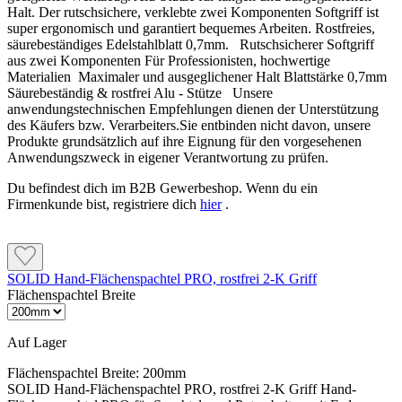
ein anderer Dämmstoff als EPS oder XPS verwendet wird
bis 30 cm unter und 5 cm über Gelände geführt
Halt. Der rutschsichere, verklebte zwei Komponenten Softgriff ist
werden.
super ergonomisch und garantiert bequemes Arbeiten. Rostfreies,
säurebeständiges Edelstahlblatt 0,7mm. Rutschsicherer Softgriff
aus zwei Komponenten Für Professionisten, hochwertige
Kleben, Armieren und Feuchteschutz
Materialien Maximaler und ausgeglichener Halt Blattstärke 0,7mm
Sockelflex Carbon ersetzt oberhalb des Geländes nicht den
Säurebeständig & rostfrei Alu - Stütze Unsere
vorgesehenen Deckputz. Wird das Material sichtbar über
anwendungstechnischen Empfehlungen dienen der Unterstützung
Kleben und Armieren
einen Strukturputz geführt, können Unterschiede im Farbton
des Käufers bzw. Verarbeiters.Sie entbinden nicht davon, unsere
und Oberflächenbild entstehen. Zur Angleichung kann ein
Beim Verkleben müssen nach dem Andrücken mindestens 40
Produkte grundsätzlich auf ihre Eignung für den vorgesehenen
zusätzlicher Anstrich mit einer geeigneten Caparol
% Klebekontaktfläche erreicht werden. Die Armierung wird
Anwendungszweck in eigener Verantwortung zu prüfen.
Fassadenfarbe erforderlich sein.
mindestens 3 mm dick ausgeführt; das Caparol Glasgewebe
wird mit mindestens 10 cm Überlappung ungefähr mittig
Du befindest dich im B2B Gewerbeshop. Wenn du ein
eingebettet.
Firmenkunde bist, registriere dich
hier
.
Untergrund vorbereiten
Der Untergrund muss trocken, sauber, eben, tragfähig und frei
von haftungsmindernden Rückständen sein. Bituminöse
Feuchteschutz
Flächen müssen ausreichend abgelüftet und vollständig
SOLID Hand-Flächenspachtel PRO, rostfrei 2-K Griff
durchgetrocknet sein.
Als Anstrich wird das Material mindestens zweilagig
Flächenspachtel Breite
aufgetragen. Als Spachtellage sind mindestens 2 mm
Voraussetzung für die Sockel- und Perimeterdämmung ist eine
erforderlich. Der Feuchteschutz kann im Sockelbereich bis 30
bauseits vorhandene, auf die tatsächliche
Auf Lager
cm unter und 5 cm über Gelände geführt werden.
Wasserbeanspruchung abgestimmte Bauwerksabdichtung.
Erforderliche Drän- und Wasserableitungsmaßnahmen
Flächenspachtel Breite:
200mm
werden durch Sockelflex Carbon nicht ersetzt.
SOLID Hand-Flächenspachtel PRO, rostfrei 2-K Griff Hand-
Sockelflex Carbon ersetzt oberhalb des Geländes nicht den