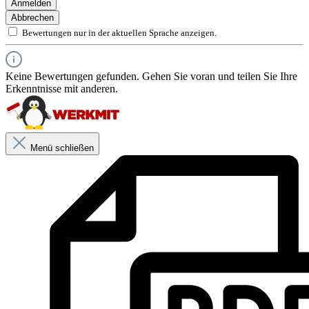
Anmelden
Pastöse Verarbeitungskonsistenz
Abbrechen
Beständig gegen Frost-Tau-Wechsel mit Tausalz
Geeignet für
Bewertungen nur in der aktuellen Sprache anzeigen.
Verklebung von EPS- und XPS-Dämmplatten
Geeignete bituminöse Untergründe
Armierung im Sockel- und Perimeterbereich
Keine Bewertungen gefunden. Gehen Sie voran und teilen Sie Ihre
Feuchteschutz als Anstrich
Erkenntnisse mit anderen.
Feuchteschutz als Spachtellage
Spritzwasser- und erdberührte Sockelbereiche
Menü schließen