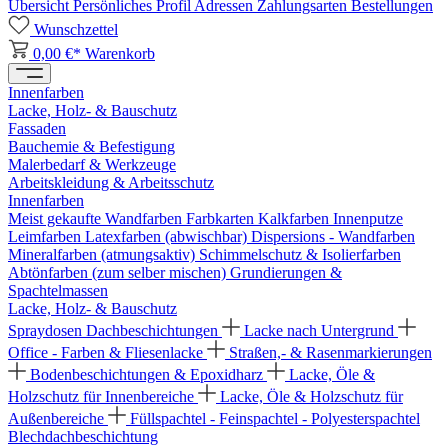
Übersicht
Persönliches Profil
Adressen
Zahlungsarten
Bestellungen
Wunschzettel
0,00 €*
Warenkorb
Innenfarben
Lacke, Holz- & Bauschutz
Fassaden
Bauchemie & Befestigung
Malerbedarf & Werkzeuge
Arbeitskleidung & Arbeitsschutz
Innenfarben
Meist gekaufte Wandfarben
Farbkarten
Kalkfarben
Innenputze
Leimfarben
Latexfarben (abwischbar)
Dispersions - Wandfarben
Mineralfarben (atmungsaktiv)
Schimmelschutz & Isolierfarben
Abtönfarben (zum selber mischen)
Grundierungen &
Spachtelmassen
Lacke, Holz- & Bauschutz
Spraydosen
Dachbeschichtungen
Lacke nach Untergrund
Office - Farben & Fliesenlacke
Straßen,- & Rasenmarkierungen
Bodenbeschichtungen & Epoxidharz
Lacke, Öle &
Holzschutz für Innenbereiche
Lacke, Öle & Holzschutz für
Außenbereiche
Füllspachtel - Feinspachtel - Polyesterspachtel
Blechdachbeschichtung